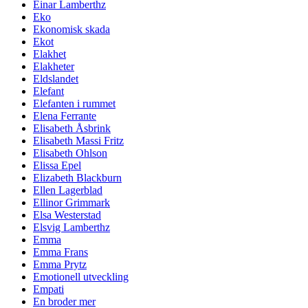
Einar Lamberthz
Eko
Ekonomisk skada
Ekot
Elakhet
Elakheter
Eldslandet
Elefant
Elefanten i rummet
Elena Ferrante
Elisabeth Åsbrink
Elisabeth Massi Fritz
Elisabeth Ohlson
Elissa Epel
Elizabeth Blackburn
Ellen Lagerblad
Ellinor Grimmark
Elsa Westerstad
Elsvig Lamberthz
Emma
Emma Frans
Emma Prytz
Emotionell utveckling
Empati
En broder mer