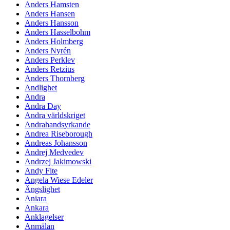
Anders Hamsten
Anders Hansen
Anders Hansson
Anders Hasselbohm
Anders Holmberg
Anders Nyrén
Anders Perklev
Anders Retzius
Anders Thornberg
Andlighet
Andra
Andra Day
Andra världskriget
Andrahandsyrkande
Andrea Riseborough
Andreas Johansson
Andrej Medvedev
Andrzej Jakimowski
Andy Fite
Angela Wiese Edeler
Ängslighet
Aniara
Ankara
Anklagelser
Anmälan