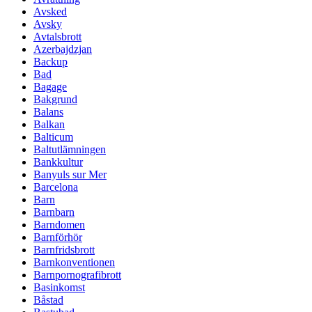
Avsked
Avsky
Avtalsbrott
Azerbajdzjan
Backup
Bad
Bagage
Bakgrund
Balans
Balkan
Balticum
Baltutlämningen
Bankkultur
Banyuls sur Mer
Barcelona
Barn
Barnbarn
Barndomen
Barnförhör
Barnfridsbrott
Barnkonventionen
Barnpornografibrott
Basinkomst
Båstad