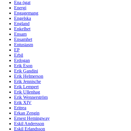
Ena ögat
Energi
Engagemang
Engelska
England
Enkelhet
Ensam
Ensamhet
Entusiasm
EP
Erbil
Erdogan
Erik Eson
Erik Gandini
Erik Helmerson
Erik Jennische
Erik Lempert
Erik Ullenhag
Erik Wennerström
Erik XIV
Eritrea
Erkan Zengin
Ernest Hemingway
Eskil Andersson
Eskil Erlandsson