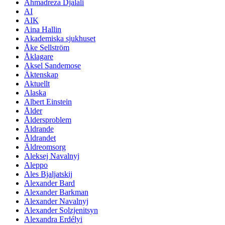
Ahmadreza Djalali
AI
AIK
Aina Hallin
Akademiska sjukhuset
Åke Sellström
Åklagare
Aksel Sandemose
Äktenskap
Aktuellt
Alaska
Albert Einstein
Ålder
Åldersproblem
Åldrande
Åldrandet
Äldreomsorg
Aleksej Navalnyj
Aleppo
Ales Bjaljatskij
Alexander Bard
Alexander Barkman
Alexander Navalnyj
Alexander Solzjenitsyn
Alexandra Erdélyi