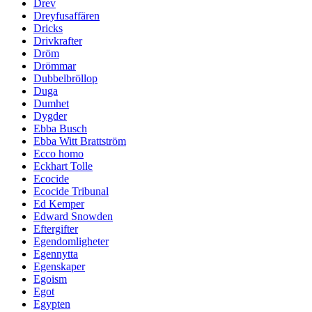
Drev
Dreyfusaffären
Dricks
Drivkrafter
Dröm
Drömmar
Dubbelbröllop
Duga
Dumhet
Dygder
Ebba Busch
Ebba Witt Brattström
Ecco homo
Eckhart Tolle
Ecocide
Ecocide Tribunal
Ed Kemper
Edward Snowden
Eftergifter
Egendomligheter
Egennytta
Egenskaper
Egoism
Egot
Egypten