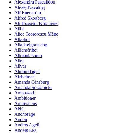
Alexandra Pascalidou
Alexej Navalnyj
Alf Enerström
Alfred Skogberg
Ali Hosseini Khomenei
Alibi
Alice Teororescu Måne
Alkohol
Alla Helgons dag
Alliansfrihet
Allmänläkaren
Allra
Allvar
Alumnidagen
Alzheimer
Amanda Ginsburg
Amanda Sokolnicki
Ambassad
Ambitioner
Ambivalens
ANC
Anchorage
Anden
Anders Agell
Anders Eka