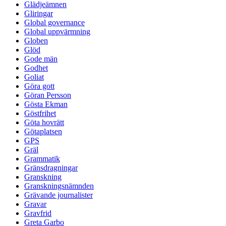
Glädjeämnen
Gliringar
Global governance
Global uppvärmning
Globen
Glöd
Gode män
Godhet
Goliat
Göra gott
Göran Persson
Gösta Ekman
Göstfrihet
Göta hovrätt
Götaplatsen
GPS
Gräl
Grammatik
Gränsdragningar
Granskning
Granskningsnämnden
Grävande journalister
Gravar
Gravfrid
Greta Garbo