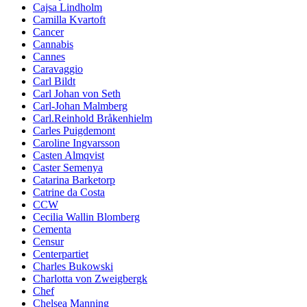
Cajsa Lindholm
Camilla Kvartoft
Cancer
Cannabis
Cannes
Caravaggio
Carl Bildt
Carl Johan von Seth
Carl-Johan Malmberg
Carl.Reinhold Bråkenhielm
Carles Puigdemont
Caroline Ingvarsson
Casten Almqvist
Caster Semenya
Catarina Barketorp
Catrine da Costa
CCW
Cecilia Wallin Blomberg
Cementa
Censur
Centerpartiet
Charles Bukowski
Charlotta von Zweigbergk
Chef
Chelsea Manning