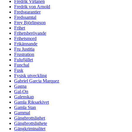
Fredrik Virtanen
Fredrik von Arnold
Fredsgarantier
Fredssamtal
Frey Björlingson
Frihet
Frihetsberövande
Frihetsmord
Frikännande
Fru Justitia
Frustration
Fulufjället
Funchal
Fusk
Fysisk utveckling
Gabriel Garcia Marquez
Gagna
Gal-On
Galenskap
Gamla Riksarkivet
Gamla Stan
Gammal
Gängbrottslighet
Gängbrottslighete
Gängkriminalitet