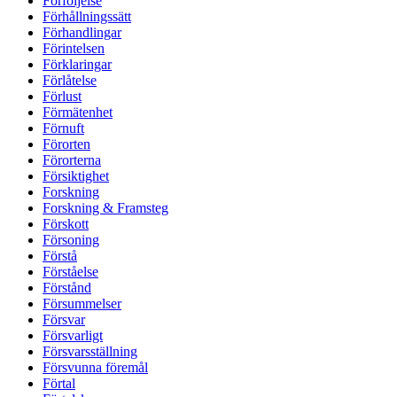
Förföljelse
Förhållningssätt
Förhandlingar
Förintelsen
Förklaringar
Förlåtelse
Förlust
Förmätenhet
Förnuft
Förorten
Förorterna
Försiktighet
Forskning
Forskning & Framsteg
Förskott
Försoning
Förstå
Förståelse
Förstånd
Försummelser
Försvar
Försvarligt
Försvarsställning
Försvunna föremål
Förtal