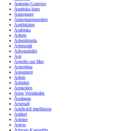
Antonio Guterres
Apatiska barn
Appojaure
Appojauremorden
Aprilskämt
Arabiska
Arbete
Arbetsbörda
Arbetsrätt
Arbogafallet
Arg
Argelès sur Mer
Argentina
Argument
Arktis
Ärlighet
Armenien
Aron Verständig
Årsdagar
Arsenall
Artificiell intelligens
Artikel
Artister
Artros
Artyom Kamardin