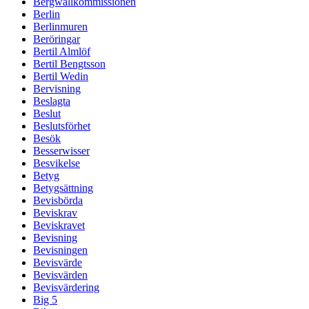
Bergwallkommissionen
Berlin
Berlinmuren
Beröringar
Bertil Almlöf
Bertil Bengtsson
Bertil Wedin
Bervisning
Beslagta
Beslut
Beslutsförhet
Besök
Besserwisser
Besvikelse
Betyg
Betygsättning
Bevisbörda
Beviskrav
Beviskravet
Bevisning
Bevisningen
Bevisvärde
Bevisvärden
Bevisvärdering
Big 5