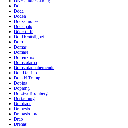
DNA-undersökning
Dö
Döda
Döden
Dödsannonser
Dödshjälp
Dödsstraff
Dold brottslighet
Dom
Domar
Domare
Domarkurs
Domstolarna
Domstolars oberoende
Don DeLillo
Donald Trump
Doping
Dopning
Dorotea Bromberg
Döstädning
Drabbade
Drängsbo
Drängsbo by
Dråp
Drenas