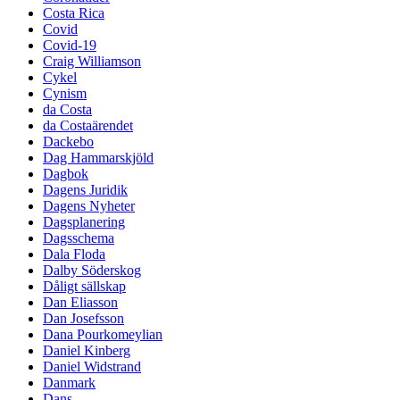
Costa Rica
Covid
Covid-19
Craig Williamson
Cykel
Cynism
da Costa
da Costaärendet
Dackebo
Dag Hammarskjöld
Dagbok
Dagens Juridik
Dagens Nyheter
Dagsplanering
Dagsschema
Dala Floda
Dalby Söderskog
Dåligt sällskap
Dan Eliasson
Dan Josefsson
Dana Pourkomeylian
Daniel Kinberg
Daniel Widstrand
Danmark
Dans