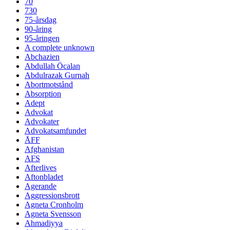
70
730
75-årsdag
90-åring
95-åringen
A complete unknown
Abchazien
Abdullah Öcalan
Abdulrazak Gurnah
Abortmotstånd
Absorption
Adept
Advokat
Advokater
Advokatsamfundet
ÅFF
Afghanistan
AFS
Afterlives
Aftonbladet
Agerande
Aggressionsbrott
Agneta Cronholm
Agneta Svensson
Ahmadiyya