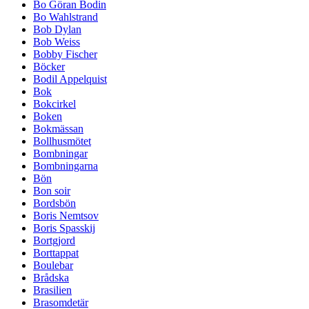
Bo Göran Bodin
Bo Wahlstrand
Bob Dylan
Bob Weiss
Bobby Fischer
Böcker
Bodil Appelquist
Bok
Bokcirkel
Boken
Bokmässan
Bollhusmötet
Bombningar
Bombningarna
Bön
Bon soir
Bordsbön
Boris Nemtsov
Boris Spasskij
Bortgjord
Borttappat
Boulebar
Brådska
Brasilien
Brasomdetär