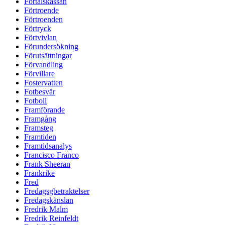
Förtalskassan
Förtroende
Förtroenden
Förtryck
Förtvivlan
Förundersökning
Förutsättningar
Förvandling
Förvillare
Fostervatten
Fotbesvär
Fotboll
Framförande
Framgång
Framsteg
Framtiden
Framtidsanalys
Francisco Franco
Frank Sheeran
Frankrike
Fred
Fredagsgbetraktelser
Fredagskänslan
Fredrik Malm
Fredrik Reinfeldt