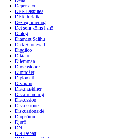
Denali
Depression
DER Disputes
DER Juridik
Deslegitimering
Det som göms i snö
Dialog
Diamant Salihu
Dick Sundevall
Diggiloo
Diktatur
Dilemman
Dimensioner
Dimridåer
Diplomati
Disciplin
Diskmaskiner
Diskriminering
Diskussion
Diskussioner
Diskussionsidé
Djupsömn
Djurö
DN
DN Debatt