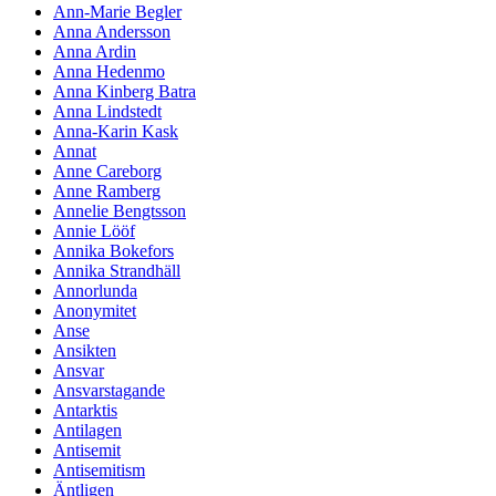
Ann-Marie Begler
Anna Andersson
Anna Ardin
Anna Hedenmo
Anna Kinberg Batra
Anna Lindstedt
Anna-Karin Kask
Annat
Anne Careborg
Anne Ramberg
Annelie Bengtsson
Annie Lööf
Annika Bokefors
Annika Strandhäll
Annorlunda
Anonymitet
Anse
Ansikten
Ansvar
Ansvarstagande
Antarktis
Antilagen
Antisemit
Antisemitism
Äntligen