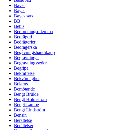
Bastubad
Bäver
Bayes
Bayes sats
BB
Bebis
Bedömningsdilemma
Bedrägeri
Bedrägerier
Bedragerska
Begåvningshandikapp
Begravningar
Begravningsseder
Begripa
Bekräftelse
Bekvämlighet
Belarus
Bemötande
Bengt Brülde
Bengt Holmström
Bengt Lambe
Bengt Lindström
Bensin
Berättelse
Berättelser