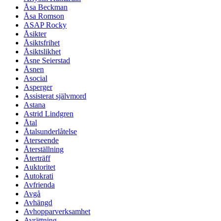
Åsa Beckman
Åsa Romson
ASAP Rocky
Åsikter
Åsiktsfrihet
Åsiktslikhet
Åsne Seierstad
Åsnen
Asocial
Asperger
Assisterat självmord
Astana
Astrid Lindgren
Åtal
Åtalsunderlåtelse
Återseende
Återställning
Återträff
Auktoritet
Autokrati
Avfrienda
Avgå
Avhängd
Avhopparverksamhet
Avrättning