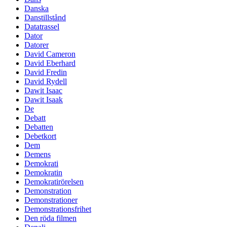
Danska
Danstillstånd
Datatrassel
Dator
Datorer
David Cameron
David Eberhard
David Fredin
David Rydell
Dawit Isaac
Dawit Isaak
De
Debatt
Debatten
Debetkort
Dem
Demens
Demokrati
Demokratin
Demokratirörelsen
Demonstration
Demonstrationer
Demonstrationsfrihet
Den röda filmen