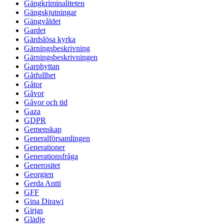
Gängkriminaliteten
Gängskjutningar
Gängvåldet
Gardet
Gärdslösa kyrka
Gärningsbeskrivning
Gärningsbeskrivningen
Garphyttan
Gåtfullhet
Gåtor
Gåvor
Gåvor och tid
Gaza
GDPR
Gemenskap
Generalförsamlingen
Generationer
Generationsfråga
Generositet
Georgien
Gerda Antti
GFF
Gina Dirawi
Girjas
Glädje