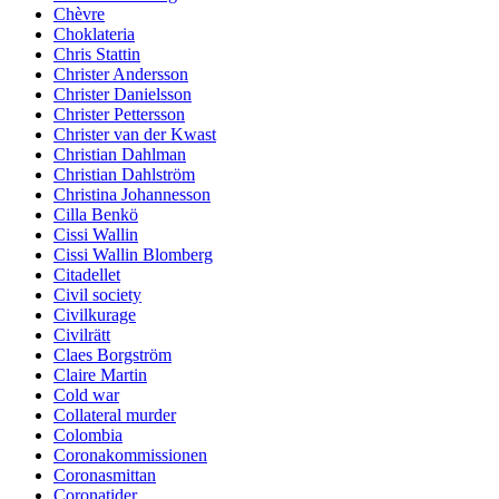
Chèvre
Choklateria
Chris Stattin
Christer Andersson
Christer Danielsson
Christer Pettersson
Christer van der Kwast
Christian Dahlman
Christian Dahlström
Christina Johannesson
Cilla Benkö
Cissi Wallin
Cissi Wallin Blomberg
Citadellet
Civil society
Civilkurage
Civilrätt
Claes Borgström
Claire Martin
Cold war
Collateral murder
Colombia
Coronakommissionen
Coronasmittan
Coronatider