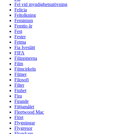
Fel vid myndighetsutövning
Felicia
Feltolkning
Feminism
Femtio år
Fest
Fester
Fetma
Fia Iveslätt
FIFA
Filippinerna
Film
Filmcirkeln
Filmer
Filosofi
Filter
Finhet
Fira
Firande
Fittjamålet
Fleetwood Mac
Flört
Flygningar
Flygresor
Flygskam