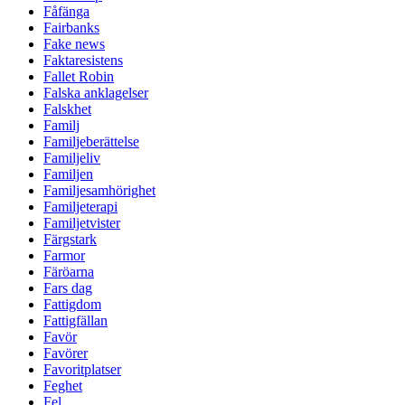
Fåfänga
Fairbanks
Fake news
Faktaresistens
Fallet Robin
Falska anklagelser
Falskhet
Familj
Familjeberättelse
Familjeliv
Familjen
Familjesamhörighet
Familjeterapi
Familjetvister
Färgstark
Farmor
Färöarna
Fars dag
Fattigdom
Fattigfällan
Favör
Favörer
Favoritplatser
Feghet
Fel