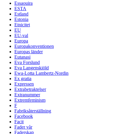
Essaouira
ESTA
Estland
Estonia
Etnicitet
EU
EU-val
Europa
Europakonventionen
Europas länder
Eutanasi
Eva Forslund
Eva Langenskiöld
Ewa-Lotta Lambertz-Nordin
Ex gratia
Expressen
Extrabetraktelser
Extranummer
Extremfeminism
F
Fabriksåterställning
Facebook
Facit
Fader vår
Faderskap