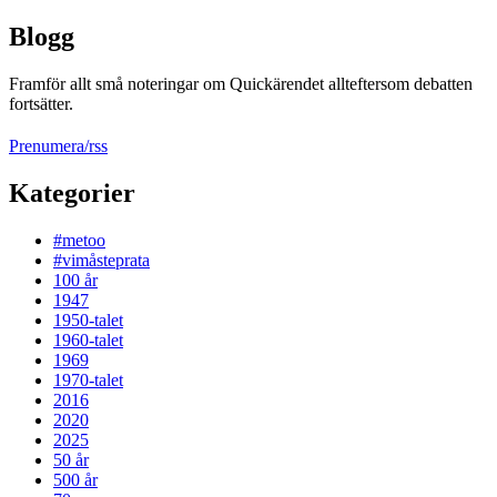
Blogg
Framför allt små noteringar om Quickärendet allteftersom debatten
fortsätter.
Prenumera/rss
Kategorier
#metoo
#vimåsteprata
100 år
1947
1950-talet
1960-talet
1969
1970-talet
2016
2020
2025
50 år
500 år