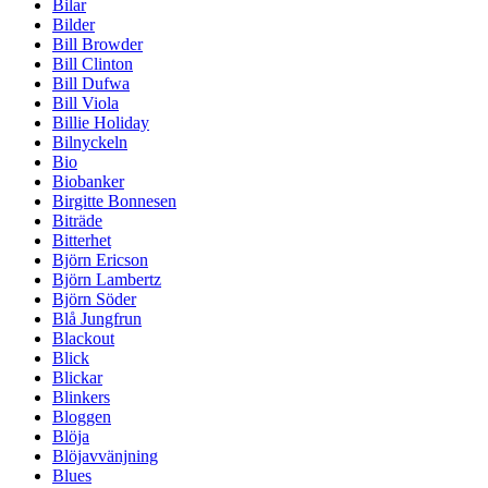
Bilar
Bilder
Bill Browder
Bill Clinton
Bill Dufwa
Bill Viola
Billie Holiday
Bilnyckeln
Bio
Biobanker
Birgitte Bonnesen
Biträde
Bitterhet
Björn Ericson
Björn Lambertz
Björn Söder
Blå Jungfrun
Blackout
Blick
Blickar
Blinkers
Bloggen
Blöja
Blöjavvänjning
Blues