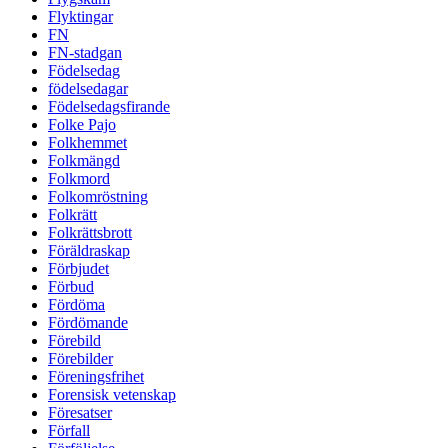
Flyktingar
FN
FN-stadgan
Födelsedag
födelsedagar
Födelsedagsfirande
Folke Pajo
Folkhemmet
Folkmängd
Folkmord
Folkomröstning
Folkrätt
Folkrättsbrott
Föräldraskap
Förbjudet
Förbud
Fördöma
Fördömande
Förebild
Förebilder
Föreningsfrihet
Forensisk vetenskap
Föresatser
Förfall