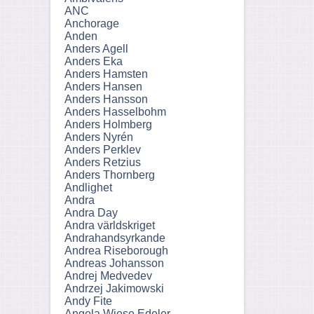
ANC
Anchorage
Anden
Anders Agell
Anders Eka
Anders Hamsten
Anders Hansen
Anders Hansson
Anders Hasselbohm
Anders Holmberg
Anders Nyrén
Anders Perklev
Anders Retzius
Anders Thornberg
Andlighet
Andra
Andra Day
Andra världskriget
Andrahandsyrkande
Andrea Riseborough
Andreas Johansson
Andrej Medvedev
Andrzej Jakimowski
Andy Fite
Angela Wiese Edeler