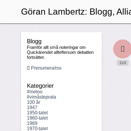
Göran Lambertz:
Blogg, Alli
Blogg
Framför allt små noteringar om
Quickärendet allteftersom debatten
fortsätter.
11/3
Prenumera/rss
Kategorier
#metoo
#vimåsteprata
100 år
1947
1950-talet
1960-talet
1969
1970-talet