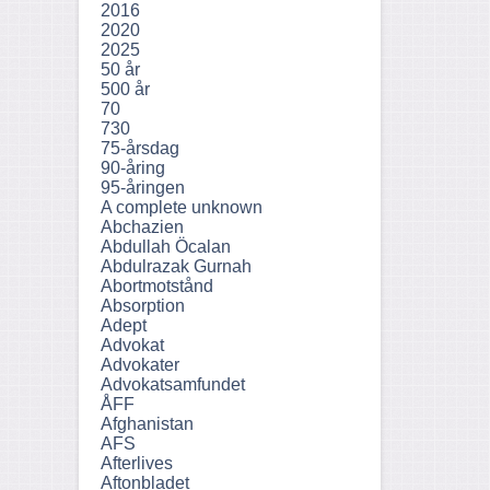
2016
2020
2025
50 år
500 år
70
730
75-årsdag
90-åring
95-åringen
A complete unknown
Abchazien
Abdullah Öcalan
Abdulrazak Gurnah
Abortmotstånd
Absorption
Adept
Advokat
Advokater
Advokatsamfundet
ÅFF
Afghanistan
AFS
Afterlives
Aftonbladet