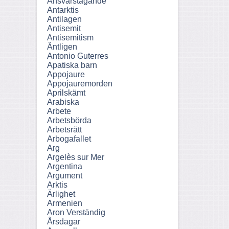
Ansvarstagande
Antarktis
Antilagen
Antisemit
Antisemitism
Äntligen
Antonio Guterres
Apatiska barn
Appojaure
Appojauremorden
Aprilskämt
Arabiska
Arbete
Arbetsbörda
Arbetsrätt
Arbogafallet
Arg
Argelès sur Mer
Argentina
Argument
Arktis
Ärlighet
Armenien
Aron Verständig
Årsdagar