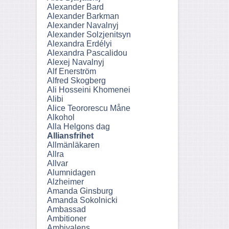
Alexander Bard
Alexander Barkman
Alexander Navalnyj
Alexander Solzjenitsyn
Alexandra Erdélyi
Alexandra Pascalidou
Alexej Navalnyj
Alf Enerström
Alfred Skogberg
Ali Hosseini Khomenei
Alibi
Alice Teororescu Måne
Alkohol
Alla Helgons dag
Alliansfrihet
Allmänläkaren
Allra
Allvar
Alumnidagen
Alzheimer
Amanda Ginsburg
Amanda Sokolnicki
Ambassad
Ambitioner
Ambivalens