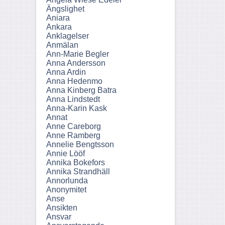
Ängslighet
Aniara
Ankara
Anklagelser
Anmälan
Ann-Marie Begler
Anna Andersson
Anna Ardin
Anna Hedenmo
Anna Kinberg Batra
Anna Lindstedt
Anna-Karin Kask
Annat
Anne Careborg
Anne Ramberg
Annelie Bengtsson
Annie Lööf
Annika Bokefors
Annika Strandhäll
Annorlunda
Anonymitet
Anse
Ansikten
Ansvar