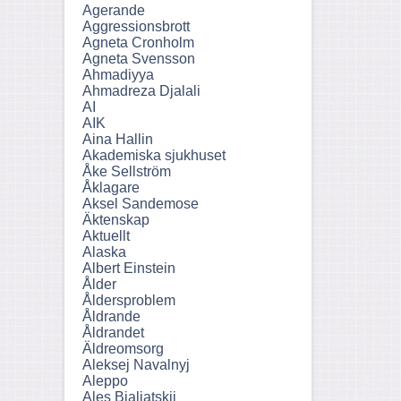
Agerande
Aggressionsbrott
Agneta Cronholm
Agneta Svensson
Ahmadiyya
Ahmadreza Djalali
AI
AIK
Aina Hallin
Akademiska sjukhuset
Åke Sellström
Åklagare
Aksel Sandemose
Äktenskap
Aktuellt
Alaska
Albert Einstein
Ålder
Åldersproblem
Åldrande
Åldrandet
Äldreomsorg
Aleksej Navalnyj
Aleppo
Ales Bjaljatskij