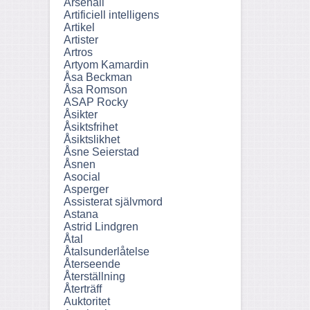
Arsenall
Artificiell intelligens
Artikel
Artister
Artros
Artyom Kamardin
Åsa Beckman
Åsa Romson
ASAP Rocky
Åsikter
Åsiktsfrihet
Åsiktslikhet
Åsne Seierstad
Åsnen
Asocial
Asperger
Assisterat självmord
Astana
Astrid Lindgren
Åtal
Åtalsunderlåtelse
Återseende
Återställning
Återträff
Auktoritet