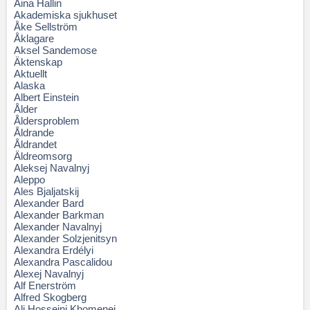
Aina Hallin
Akademiska sjukhuset
Åke Sellström
Åklagare
Aksel Sandemose
Äktenskap
Aktuellt
Alaska
Albert Einstein
Ålder
Åldersproblem
Åldrande
Åldrandet
Äldreomsorg
Aleksej Navalnyj
Aleppo
Ales Bjaljatskij
Alexander Bard
Alexander Barkman
Alexander Navalnyj
Alexander Solzjenitsyn
Alexandra Erdélyi
Alexandra Pascalidou
Alexej Navalnyj
Alf Enerström
Alfred Skogberg
Ali Hosseini Khomenei