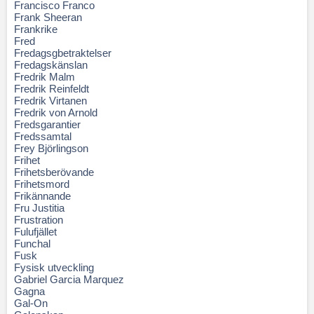
Francisco Franco
Frank Sheeran
Frankrike
Fred
Fredagsgbetraktelser
Fredagskänslan
Fredrik Malm
Fredrik Reinfeldt
Fredrik Virtanen
Fredrik von Arnold
Fredsgarantier
Fredssamtal
Frey Björlingson
Frihet
Frihetsberövande
Frihetsmord
Frikännande
Fru Justitia
Frustration
Fulufjället
Funchal
Fusk
Fysisk utveckling
Gabriel Garcia Marquez
Gagna
Gal-On