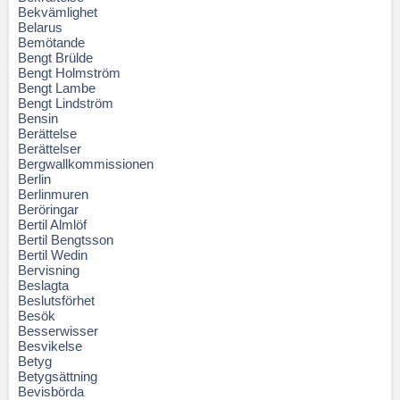
Bekvämlighet
Belarus
Bemötande
Bengt Brülde
Bengt Holmström
Bengt Lambe
Bengt Lindström
Bensin
Berättelse
Berättelser
Bergwallkommissionen
Berlin
Berlinmuren
Beröringar
Bertil Almlöf
Bertil Bengtsson
Bertil Wedin
Bervisning
Beslagta
Beslutsförhet
Besök
Besserwisser
Besvikelse
Betyg
Betygsättning
Bevisbörda