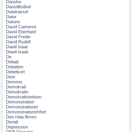
Danska
Danstillstånd
Datatrassel
Dator
Datorer
David Cameron
David Eberhard
David Fredin
David Rydell
Dawit Isaac
Dawit Isaak
De
Debatt
Debatten
Debetkort
Dem
Demens
Demokrati
Demokratin
Demokratirörelsen
Demonstration
Demonstrationer
Demonstrationsfrihet
Den röda filmen
Denali
Depression
DER Disputes