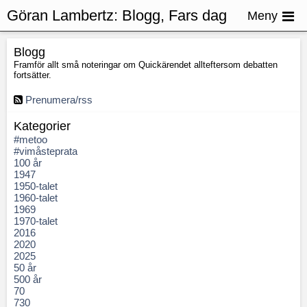
Göran Lambertz:
Blogg, Fars dag
Meny
Blogg
Framför allt små noteringar om Quickärendet allteftersom debatten
fortsätter.
Prenumera/rss
Kategorier
#metoo
#vimåsteprata
100 år
1947
1950-talet
1960-talet
1969
1970-talet
2016
2020
2025
50 år
500 år
70
730