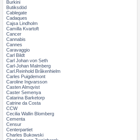
Burkini
Butiksdöd
Cablegate
Cadaques
Cajsa Lindholm
Camilla Kvartoft
Cancer
Cannabis
Cannes
Caravaggio
Carl Bildt
Carl Johan von Seth
Carl-Johan Malmberg
Carl.Reinhold Bråkenhielm
Carles Puigdemont
Caroline Ingvarsson
Casten Almqvist
Caster Semenya
Catarina Barketorp
Catrine da Costa
CCW
Cecilia Wallin Blomberg
Cementa
Censur
Centerpartiet
Charles Bukowski