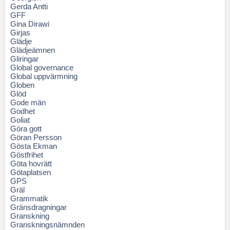
Gerda Antti
GFF
Gina Dirawi
Girjas
Glädje
Glädjeämnen
Gliringar
Global governance
Global uppvärmning
Globen
Glöd
Gode män
Godhet
Goliat
Göra gott
Göran Persson
Gösta Ekman
Göstfrihet
Göta hovrätt
Götaplatsen
GPS
Gräl
Grammatik
Gränsdragningar
Granskning
Granskningsnämnden