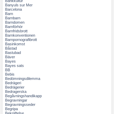
Bankkultur
Banyuls sur Mer
Barcelona
Barn
Barnbarn
Barndomen
Barnförhör
Barnfridsbrott
Barnkonventionen
Barnpornografibrott
Basinkomst
Båstad
Bastubad
Bäver
Bayes
Bayes sats
BB
Bebis
Bedömningsdilemma
Bedrägeri
Bedrägerier
Bedragerska
Begåvningshandikapp
Begravningar
Begravningsseder
Begripa
Bekräftelse