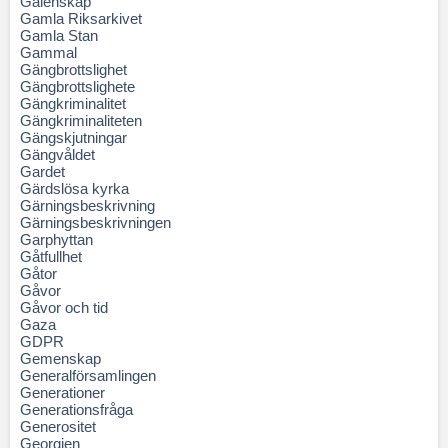
Galenskap
Gamla Riksarkivet
Gamla Stan
Gammal
Gängbrottslighet
Gängbrottslighete
Gängkriminalitet
Gängkriminaliteten
Gängskjutningar
Gängvåldet
Gardet
Gärdslösa kyrka
Gärningsbeskrivning
Gärningsbeskrivningen
Garphyttan
Gåtfullhet
Gåtor
Gåvor
Gåvor och tid
Gaza
GDPR
Gemenskap
Generalförsamlingen
Generationer
Generationsfråga
Generositet
Georgien