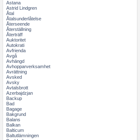
Astana
Astrid Lindgren
Åtal
Åtalsunderlåtelse
Återseende
Återställning
Återträff
Auktoritet
Autokrati
Avfrienda
Avgå
Avhängd
Avhopparverksamhet
Avrättning
Avsked
Avsky
Avtalsbrott
Azerbajdzjan
Backup
Bad
Bagage
Bakgrund
Balans
Balkan
Balticum
Baltutlämningen