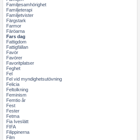
Familjesamhörighet
Familjeterapi
Familjetvister
Färgstark
Farmor
Färöarna
Fars dag
Fattigdom
Fattigfällan
Favör
Favörer
Favoritplatser
Feghet
Fel
Fel vid myndighetsutövning
Felicia
Feltolkning
Feminism
Femtio år
Fest
Fester
Fetma
Fia Iveslätt
FIFA
Filippinerna
Film