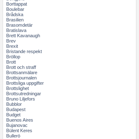
Borttappat
Boulebar
Brådska
Brasilien
Brasomdetär
Bratislava
Brett Kavanaugh
Brev
Brexit
Bristande respekt
Bröllop
Brott
Brott och straff
Brottsanmälare
Brottsjournalen
Brottsliga uppgifter
Brottslighet
Brottsutredningar
Bruno Liljefors
Bubblor
Budapest
Budget
Buenos Aires
Bujanovac
Bülent Keres
Bullerö