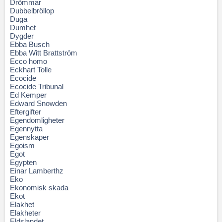
Drömmar
Dubbelbröllop
Duga
Dumhet
Dygder
Ebba Busch
Ebba Witt Brattström
Ecco homo
Eckhart Tolle
Ecocide
Ecocide Tribunal
Ed Kemper
Edward Snowden
Eftergifter
Egendomligheter
Egennytta
Egenskaper
Egoism
Egot
Egypten
Einar Lamberthz
Eko
Ekonomisk skada
Ekot
Elakhet
Elakheter
Eldslandet