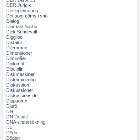
DER Juridik
Deslegitimering
Det som göms i snö
Dialog
Diamant Salihu
Dick Sundevall
Diggiloo
Diktatur
Dilemman
Dimensioner
Dimridåer
Diplomati
Disciplin
Diskmaskiner
Diskriminering
Diskussion
Diskussioner
Diskussionsidé
Djupsömn
Djurö
DN
DN Debatt
DNA-undersökning
Dö
Döda
Döden