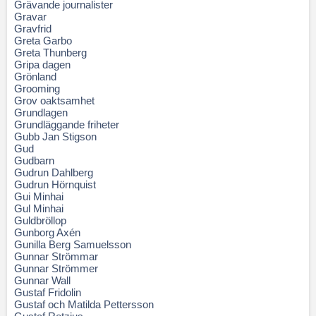
Grävande journalister
Gravar
Gravfrid
Greta Garbo
Greta Thunberg
Gripa dagen
Grönland
Grooming
Grov oaktsamhet
Grundlagen
Grundläggande friheter
Gubb Jan Stigson
Gud
Gudbarn
Gudrun Dahlberg
Gudrun Hörnquist
Gui Minhai
Gul Minhai
Guldbröllop
Gunborg Axén
Gunilla Berg Samuelsson
Gunnar Strömmar
Gunnar Strömmer
Gunnar Wall
Gustaf Fridolin
Gustaf och Matilda Pettersson