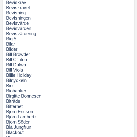
Beviskrav
Beviskravet
Bevisning
Bevisningen
Bevisvärde
Bevisvärden
Bevisvärdering
Big 5
Bilar
Bilder
Bill Browder
Bill Clinton
Bill Dufwa
Bill Viola
Billie Holiday
Bilnyckeln
Bio
Biobanker
Birgitte Bonnesen
Biträde
Bitterhet
Björn Ericson
Björn Lambertz
Björn Söder
Blå Jungfrun
Blackout