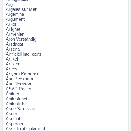
Arg
Argelès sur Mer
Argentina
Argument
Arktis
Ärlighet
Armenien
Aron Verständig
Årsdagar
Arsenall
Artificiell intelligens
Artikel
Artister
Artros
Artyom Kamardin
Åsa Beckman
Åsa Romson
ASAP Rocky
Åsikter
Åsiktsfrihet
Åsiktslikhet
Åsne Seierstad
Åsnen
Asocial
Asperger
Assisterat självmord