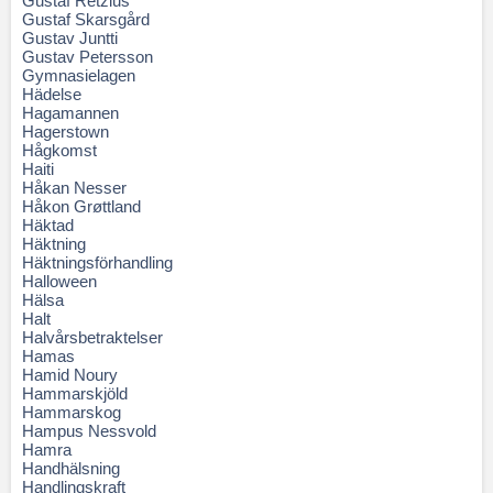
Gustaf Retzius
Gustaf Skarsgård
Gustav Juntti
Gustav Petersson
Gymnasielagen
Hädelse
Hagamannen
Hagerstown
Hågkomst
Haiti
Håkan Nesser
Håkon Grøttland
Häktad
Häktning
Häktningsförhandling
Halloween
Hälsa
Halt
Halvårsbetraktelser
Hamas
Hamid Noury
Hammarskjöld
Hammarskog
Hampus Nessvold
Hamra
Handhälsning
Handlingskraft