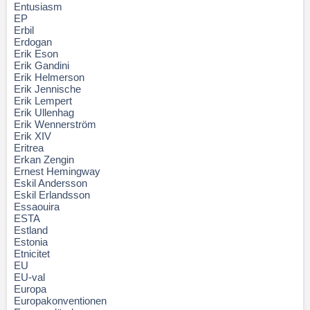
Entusiasm
EP
Erbil
Erdogan
Erik Eson
Erik Gandini
Erik Helmerson
Erik Jennische
Erik Lempert
Erik Ullenhag
Erik Wennerström
Erik XIV
Eritrea
Erkan Zengin
Ernest Hemingway
Eskil Andersson
Eskil Erlandsson
Essaouira
ESTA
Estland
Estonia
Etnicitet
EU
EU-val
Europa
Europakonventionen