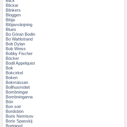
Blick
Blickar
Blinkers
Bloggen
Blöja
Blöjavvänjning
Blues
Bo Göran Bodin
Bo Wahlstrand
Bob Dylan
Bob Weiss
Bobby Fischer
Böcker
Bodil Appelquist
Bok
Bokcirkel
Boken
Bokmässan
Bollhusmötet
Bombningar
Bombningarna
Bön
Bon soir
Bordsbön
Boris Nemtsov
Boris Spasskij
Bortgjord