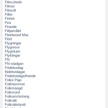
Filmcirkeln
Filmer
Filosofi
Filter
Finhet
Fira
Firande
Fittjamålet
Fleetwood Mac
Flört
Flygningar
Flygresor
Flygskam
Flyktingar
FN
FN-stadgan
Födelsedag
födelsedagar
Födelsedagsfirande
Folke Pajo
Folkhemmet
Folkmängd
Folkmord
Folkomröstning
Folkrätt
Folkrättsbrott