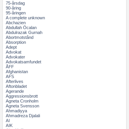
75-årsdag
90-åring
95-åringen
A complete unknown
Abchazien
Abdullah Öcalan
Abdulrazak Gurnah
Abortmotstånd
Absorption
Adept
Advokat
Advokater
Advokatsamfundet
ÅFF
Afghanistan
AFS
Afterlives
Aftonbladet
Agerande
Aggressionsbrott
Agneta Cronholm
Agneta Svensson
Ahmadiyya
Ahmadreza Djalali
AI
AIK