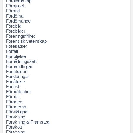
Föräldraskap
Förbjudet
Förbud
Fördöma
Fördömande
Förebild
Förebilder
Föreningsfrihet
Forensisk vetenskap
Föresatser
Förfall
Förföljelse
Förhållningssätt
Förhandlingar
Förintelsen
Förklaringar
Förlåtelse
Förlust
Förmätenhet
Förnuft
Förorten
Förorterna
Försiktighet
Forskning
Forskning & Framsteg
Förskott
Försoning