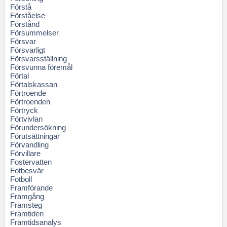
Förstå
Förståelse
Förstånd
Försummelser
Försvar
Försvarligt
Försvarsställning
Försvunna föremål
Förtal
Förtalskassan
Förtroende
Förtroenden
Förtryck
Förtvivlan
Förundersökning
Förutsättningar
Förvandling
Förvillare
Fostervatten
Fotbesvär
Fotboll
Framförande
Framgång
Framsteg
Framtiden
Framtidsanalys