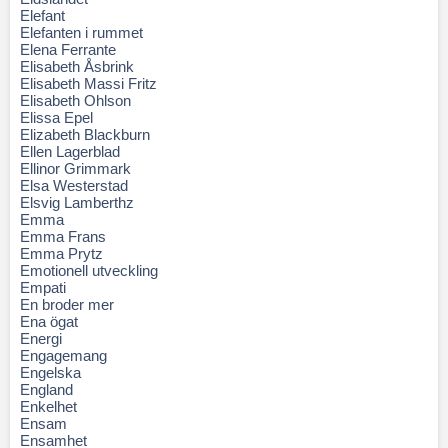
Elefant
Elefanten i rummet
Elena Ferrante
Elisabeth Åsbrink
Elisabeth Massi Fritz
Elisabeth Ohlson
Elissa Epel
Elizabeth Blackburn
Ellen Lagerblad
Ellinor Grimmark
Elsa Westerstad
Elsvig Lamberthz
Emma
Emma Frans
Emma Prytz
Emotionell utveckling
Empati
En broder mer
Ena ögat
Energi
Engagemang
Engelska
England
Enkelhet
Ensam
Ensamhet