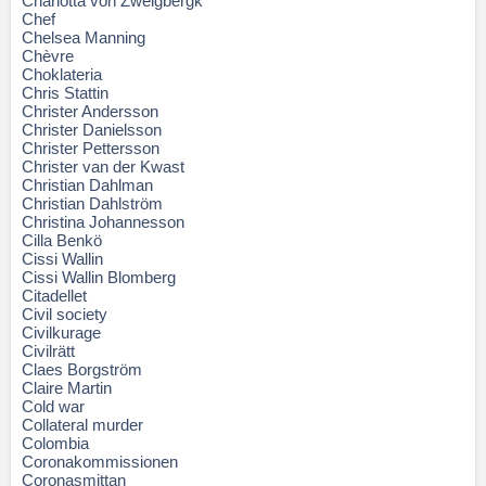
Charlotta von Zweigbergk
Chef
Chelsea Manning
Chèvre
Choklateria
Chris Stattin
Christer Andersson
Christer Danielsson
Christer Pettersson
Christer van der Kwast
Christian Dahlman
Christian Dahlström
Christina Johannesson
Cilla Benkö
Cissi Wallin
Cissi Wallin Blomberg
Citadellet
Civil society
Civilkurage
Civilrätt
Claes Borgström
Claire Martin
Cold war
Collateral murder
Colombia
Coronakommissionen
Coronasmittan