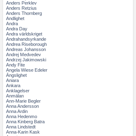
Anders Perklev
Anders Retzius
Anders Thornberg
Andlighet
Andra
Andra Day
Andra världskriget
Andrahandsyrkande
Andrea Riseborough
Andreas Johansson
Andrej Medvedev
Andrzej Jakimowski
Andy Fite
Angela Wiese Edeler
Ängslighet
Aniara
Ankara
Anklagelser
Anmälan
Ann-Marie Begler
Anna Andersson
Anna Ardin
Anna Hedenmo
Anna Kinberg Batra
Anna Lindstedt
Anna-Karin Kask