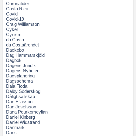
Coronatider
Costa Rica
Covid
Covid-19
Craig Williamson
Cykel
Cynism
da Costa
da Costaärendet
Dackebo
Dag Hammarskjöld
Dagbok
Dagens Juridik
Dagens Nyheter
Dagsplanering
Dagsschema
Dala Floda
Dalby Söderskog
Dåligt sällskap
Dan Eliasson
Dan Josefsson
Dana Pourkomeylian
Daniel Kinberg
Daniel Widstrand
Danmark
Dans