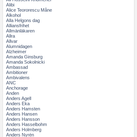
Alibi
Alice Teororescu Måne
Alkohol
Alla Helgons dag
Alliansfrihet
Allmänläkaren
Allra
Allvar
Alumnidagen
Alzheimer
Amanda Ginsburg
Amanda Sokolnicki
Ambassad
Ambitioner
Ambivalens
ANC
Anchorage
Anden
Anders Agell
Anders Eka
Anders Hamsten
Anders Hansen
Anders Hansson
Anders Hasselbohm
Anders Holmberg
Anders Nyrén