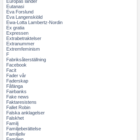
Europas länder
Eutanasi
Eva Forslund
Eva Langenskiöld
Ewa-Lotta Lambertz-Nordin
Ex gratia
Expressen
Extrabetraktelser
Extranummer
Extremfeminism
F
Fabriksåterställning
Facebook
Facit
Fader vår
Faderskap
Fåfänga
Fairbanks
Fake news
Faktaresistens
Fallet Robin
Falska anklagelser
Falskhet
Familj
Familjeberättelse
Familjeliv
Familjen