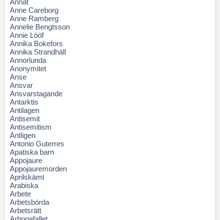
Annat
Anne Careborg
Anne Ramberg
Annelie Bengtsson
Annie Lööf
Annika Bokefors
Annika Strandhäll
Annorlunda
Anonymitet
Anse
Ansvar
Ansvarstagande
Antarktis
Antilagen
Antisemit
Antisemitism
Äntligen
Antonio Guterres
Apatiska barn
Appojaure
Appojauremorden
Aprilskämt
Arabiska
Arbete
Arbetsbörda
Arbetsrätt
Arbogafallet