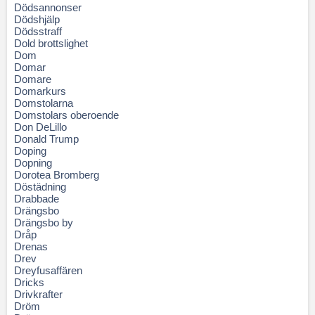
Dödsannonser
Dödshjälp
Dödsstraff
Dold brottslighet
Dom
Domar
Domare
Domarkurs
Domstolarna
Domstolars oberoende
Don DeLillo
Donald Trump
Doping
Dopning
Dorotea Bromberg
Döstädning
Drabbade
Drängsbo
Drängsbo by
Dråp
Drenas
Drev
Dreyfusaffären
Dricks
Drivkrafter
Dröm