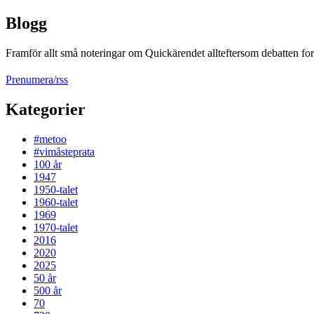
Blogg
Framför allt små noteringar om Quickärendet allteftersom debatten fort
Prenumera/rss
Kategorier
#metoo
#vimåsteprata
100 år
1947
1950-talet
1960-talet
1969
1970-talet
2016
2020
2025
50 år
500 år
70