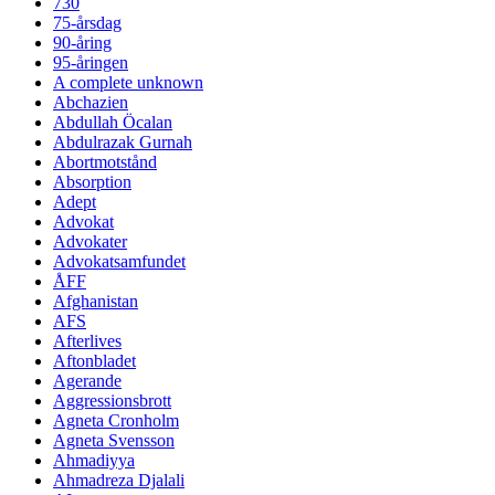
730
75-årsdag
90-åring
95-åringen
A complete unknown
Abchazien
Abdullah Öcalan
Abdulrazak Gurnah
Abortmotstånd
Absorption
Adept
Advokat
Advokater
Advokatsamfundet
ÅFF
Afghanistan
AFS
Afterlives
Aftonbladet
Agerande
Aggressionsbrott
Agneta Cronholm
Agneta Svensson
Ahmadiyya
Ahmadreza Djalali