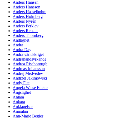
Anders Hansen
Anders Hansson
Anders Hasselbohm
Anders Holmberg
Anders Nyrén
Anders Perklev
Anders Retzius
Anders Thornberg
Andlighet
Andra
Andra Day
Andra världskriget
Andrahandsyrkande
Andrea Riseborough
Andreas Johansson
Andrej Medvedev
Andrzej Jakimowski
Andy Fite
Angela Wiese Edeler
Ängslighet
Aniara
Ankara
Anklagelser
Anmälan
Ann-Marie Begler