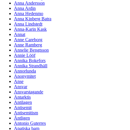
Anna Andersson
Anna Ardin
Anna Hedenmo
Anna Kinberg Batra
Anna Lindstedt
Anna-Karin Kask
Annat
Anne Careborg
Anne Ramberg
Annelie Bengtsson
Annie Lööf
Annika Bokefors
Annika Strandhäll
Annorlunda
Anonymitet
Anse
Ansvar
Ansvarstagande
Antarktis
Antilagen
Antisemit
Antisemitism
Äntligen
Antonio Guterres
Apatiska barn