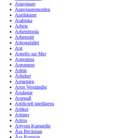
Appojaure
Appojauremorden
Aprilskämt
Arabiska
Arbete
Arbetsbörda
Arbetsrätt
Arbogafallet
Arg
Argelès sur Mer
Argentina
Argument
Arktis
Ärlighet
Armenien
Aron Verständig
Årsdagar
Arsenall
Artificiell intelligens
Artikel
Artister
Artros
Artyom Kamardin
Åsa Beckman
Åsa Romson