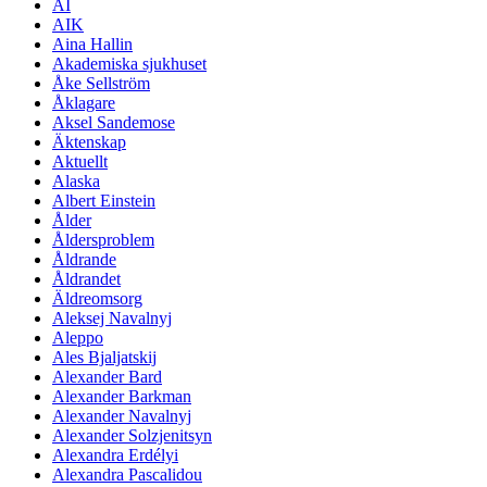
AI
AIK
Aina Hallin
Akademiska sjukhuset
Åke Sellström
Åklagare
Aksel Sandemose
Äktenskap
Aktuellt
Alaska
Albert Einstein
Ålder
Åldersproblem
Åldrande
Åldrandet
Äldreomsorg
Aleksej Navalnyj
Aleppo
Ales Bjaljatskij
Alexander Bard
Alexander Barkman
Alexander Navalnyj
Alexander Solzjenitsyn
Alexandra Erdélyi
Alexandra Pascalidou