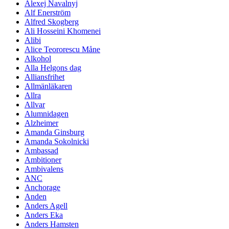
Alexej Navalnyj
Alf Enerström
Alfred Skogberg
Ali Hosseini Khomenei
Alibi
Alice Teororescu Måne
Alkohol
Alla Helgons dag
Alliansfrihet
Allmänläkaren
Allra
Allvar
Alumnidagen
Alzheimer
Amanda Ginsburg
Amanda Sokolnicki
Ambassad
Ambitioner
Ambivalens
ANC
Anchorage
Anden
Anders Agell
Anders Eka
Anders Hamsten