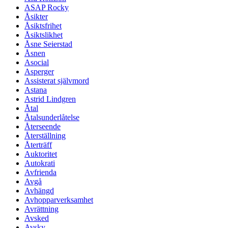
ASAP Rocky
Åsikter
Åsiktsfrihet
Åsiktslikhet
Åsne Seierstad
Åsnen
Asocial
Asperger
Assisterat självmord
Astana
Astrid Lindgren
Åtal
Åtalsunderlåtelse
Återseende
Återställning
Återträff
Auktoritet
Autokrati
Avfrienda
Avgå
Avhängd
Avhopparverksamhet
Avrättning
Avsked
Avsky