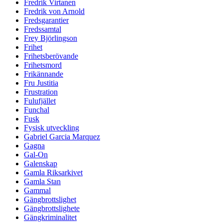
Fredrik Virtanen
Fredrik von Arnold
Fredsgarantier
Fredssamtal
Frey Björlingson
Frihet
Frihetsberövande
Frihetsmord
Frikännande
Fru Justitia
Frustration
Fulufjället
Funchal
Fusk
Fysisk utveckling
Gabriel Garcia Marquez
Gagna
Gal-On
Galenskap
Gamla Riksarkivet
Gamla Stan
Gammal
Gängbrottslighet
Gängbrottslighete
Gängkriminalitet