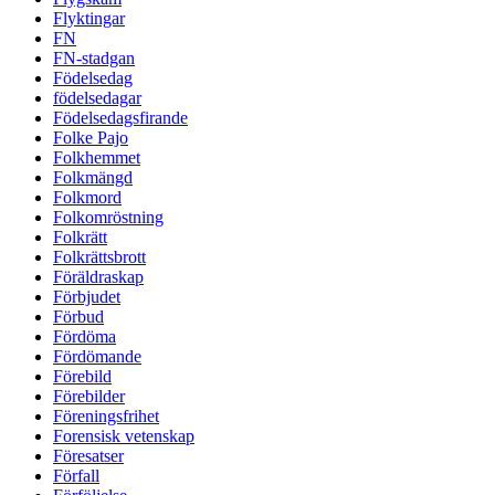
Flyktingar
FN
FN-stadgan
Födelsedag
födelsedagar
Födelsedagsfirande
Folke Pajo
Folkhemmet
Folkmängd
Folkmord
Folkomröstning
Folkrätt
Folkrättsbrott
Föräldraskap
Förbjudet
Förbud
Fördöma
Fördömande
Förebild
Förebilder
Föreningsfrihet
Forensisk vetenskap
Föresatser
Förfall