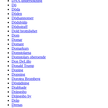
DNA-undersökning
Dö
Döda
Döden
Dödsannonser
Dödshjälp
Dödsstraff
Dold brottslighet
Dom
Domar
Domare
Domarkurs
Domstolarna
Domstolars oberoende
Don DeLillo
Donald Trump
Doping
Dopning
Dorotea Bromberg
Döstädning
Drabbade
Drängsbo
Drängsbo by
Dråp
Drenas