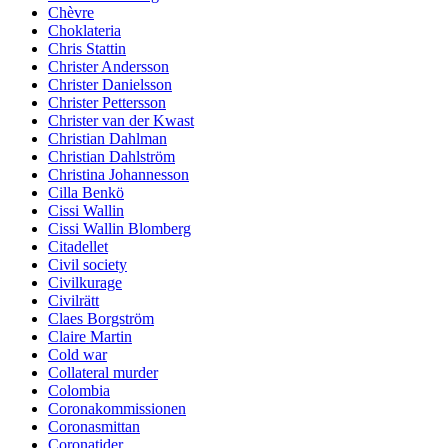
Chèvre
Choklateria
Chris Stattin
Christer Andersson
Christer Danielsson
Christer Pettersson
Christer van der Kwast
Christian Dahlman
Christian Dahlström
Christina Johannesson
Cilla Benkö
Cissi Wallin
Cissi Wallin Blomberg
Citadellet
Civil society
Civilkurage
Civilrätt
Claes Borgström
Claire Martin
Cold war
Collateral murder
Colombia
Coronakommissionen
Coronasmittan
Coronatider