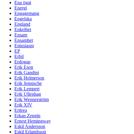
Ena ögat
Energi
Engagemang
Engelska
England
Enkelhet
Ensam
Ensamhet
Entusiasm
EP
Erbil
Erdogan
Erik Eson
Erik Gandini
Erik Helmerson
Erik Jennische
Erik Lempert
Erik Ullenhag
Erik Wennerström
Erik XIV
Eritrea
Erkan Zengin
Ernest Hemingway
Eskil Andersson
Eskil Erlandsson