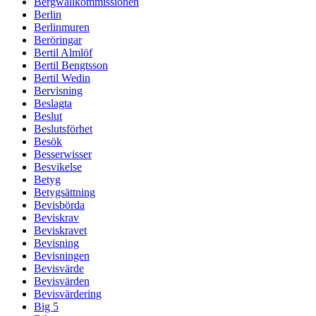
Bergwallkommissionen
Berlin
Berlinmuren
Beröringar
Bertil Almlöf
Bertil Bengtsson
Bertil Wedin
Bervisning
Beslagta
Beslut
Beslutsförhet
Besök
Besserwisser
Besvikelse
Betyg
Betygsättning
Bevisbörda
Beviskrav
Beviskravet
Bevisning
Bevisningen
Bevisvärde
Bevisvärden
Bevisvärdering
Big 5