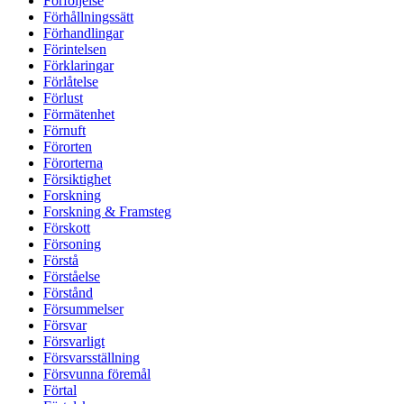
Förföljelse
Förhållningssätt
Förhandlingar
Förintelsen
Förklaringar
Förlåtelse
Förlust
Förmätenhet
Förnuft
Förorten
Förorterna
Försiktighet
Forskning
Forskning & Framsteg
Förskott
Försoning
Förstå
Förståelse
Förstånd
Försummelser
Försvar
Försvarligt
Försvarsställning
Försvunna föremål
Förtal