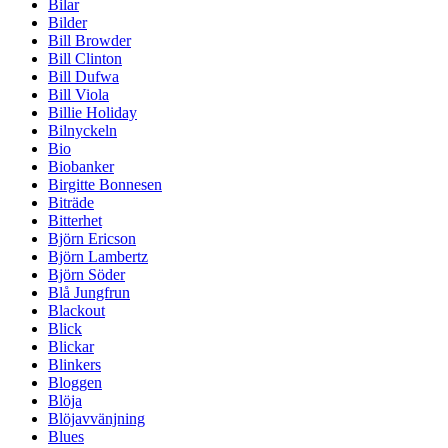
Bilar
Bilder
Bill Browder
Bill Clinton
Bill Dufwa
Bill Viola
Billie Holiday
Bilnyckeln
Bio
Biobanker
Birgitte Bonnesen
Biträde
Bitterhet
Björn Ericson
Björn Lambertz
Björn Söder
Blå Jungfrun
Blackout
Blick
Blickar
Blinkers
Bloggen
Blöja
Blöjavvänjning
Blues