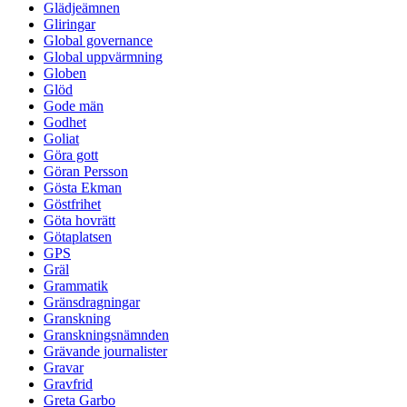
Glädjeämnen
Gliringar
Global governance
Global uppvärmning
Globen
Glöd
Gode män
Godhet
Goliat
Göra gott
Göran Persson
Gösta Ekman
Göstfrihet
Göta hovrätt
Götaplatsen
GPS
Gräl
Grammatik
Gränsdragningar
Granskning
Granskningsnämnden
Grävande journalister
Gravar
Gravfrid
Greta Garbo