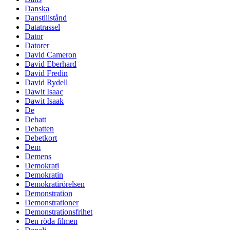
Danska
Danstillstånd
Datatrassel
Dator
Datorer
David Cameron
David Eberhard
David Fredin
David Rydell
Dawit Isaac
Dawit Isaak
De
Debatt
Debatten
Debetkort
Dem
Demens
Demokrati
Demokratin
Demokratirörelsen
Demonstration
Demonstrationer
Demonstrationsfrihet
Den röda filmen