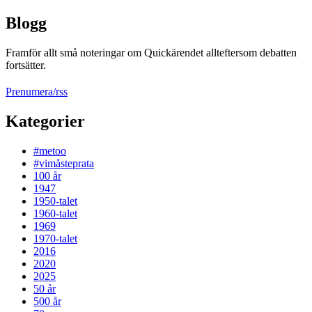
Blogg
Framför allt små noteringar om Quickärendet allteftersom debatten
fortsätter.
Prenumera/rss
Kategorier
#metoo
#vimåsteprata
100 år
1947
1950-talet
1960-talet
1969
1970-talet
2016
2020
2025
50 år
500 år