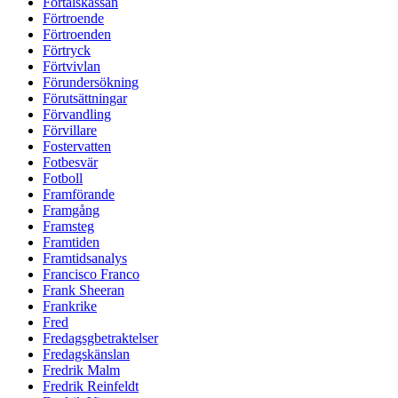
Förtalskassan
Förtroende
Förtroenden
Förtryck
Förtvivlan
Förundersökning
Förutsättningar
Förvandling
Förvillare
Fostervatten
Fotbesvär
Fotboll
Framförande
Framgång
Framsteg
Framtiden
Framtidsanalys
Francisco Franco
Frank Sheeran
Frankrike
Fred
Fredagsgbetraktelser
Fredagskänslan
Fredrik Malm
Fredrik Reinfeldt