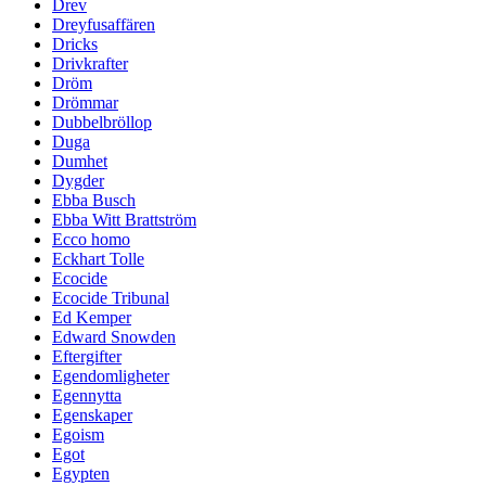
Drev
Dreyfusaffären
Dricks
Drivkrafter
Dröm
Drömmar
Dubbelbröllop
Duga
Dumhet
Dygder
Ebba Busch
Ebba Witt Brattström
Ecco homo
Eckhart Tolle
Ecocide
Ecocide Tribunal
Ed Kemper
Edward Snowden
Eftergifter
Egendomligheter
Egennytta
Egenskaper
Egoism
Egot
Egypten