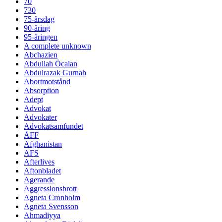
70
730
75-årsdag
90-åring
95-åringen
A complete unknown
Abchazien
Abdullah Öcalan
Abdulrazak Gurnah
Abortmotstånd
Absorption
Adept
Advokat
Advokater
Advokatsamfundet
ÅFF
Afghanistan
AFS
Afterlives
Aftonbladet
Agerande
Aggressionsbrott
Agneta Cronholm
Agneta Svensson
Ahmadiyya