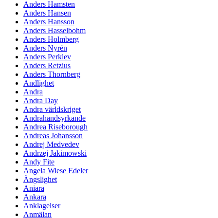
Anders Hamsten
Anders Hansen
Anders Hansson
Anders Hasselbohm
Anders Holmberg
Anders Nyrén
Anders Perklev
Anders Retzius
Anders Thornberg
Andlighet
Andra
Andra Day
Andra världskriget
Andrahandsyrkande
Andrea Riseborough
Andreas Johansson
Andrej Medvedev
Andrzej Jakimowski
Andy Fite
Angela Wiese Edeler
Ängslighet
Aniara
Ankara
Anklagelser
Anmälan