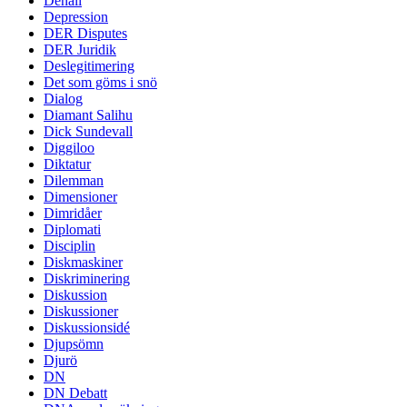
Denali
Depression
DER Disputes
DER Juridik
Deslegitimering
Det som göms i snö
Dialog
Diamant Salihu
Dick Sundevall
Diggiloo
Diktatur
Dilemman
Dimensioner
Dimridåer
Diplomati
Disciplin
Diskmaskiner
Diskriminering
Diskussion
Diskussioner
Diskussionsidé
Djupsömn
Djurö
DN
DN Debatt