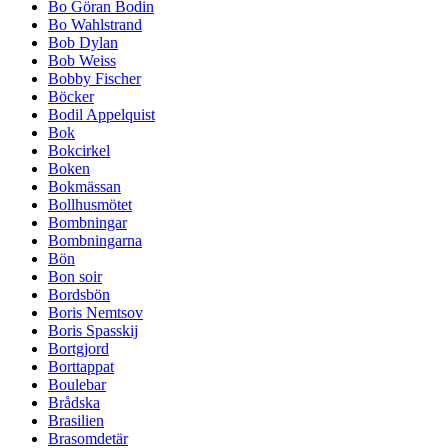
Bo Göran Bodin
Bo Wahlstrand
Bob Dylan
Bob Weiss
Bobby Fischer
Böcker
Bodil Appelquist
Bok
Bokcirkel
Boken
Bokmässan
Bollhusmötet
Bombningar
Bombningarna
Bön
Bon soir
Bordsbön
Boris Nemtsov
Boris Spasskij
Bortgjord
Borttappat
Boulebar
Brådska
Brasilien
Brasomdetär