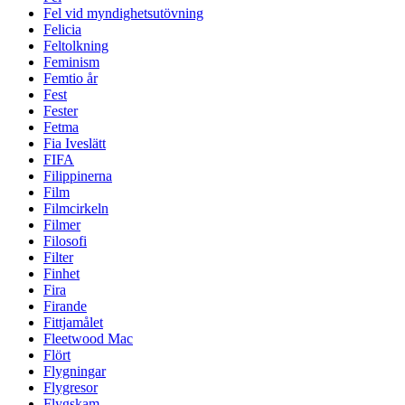
Fel vid myndighetsutövning
Felicia
Feltolkning
Feminism
Femtio år
Fest
Fester
Fetma
Fia Iveslätt
FIFA
Filippinerna
Film
Filmcirkeln
Filmer
Filosofi
Filter
Finhet
Fira
Firande
Fittjamålet
Fleetwood Mac
Flört
Flygningar
Flygresor
Flygskam