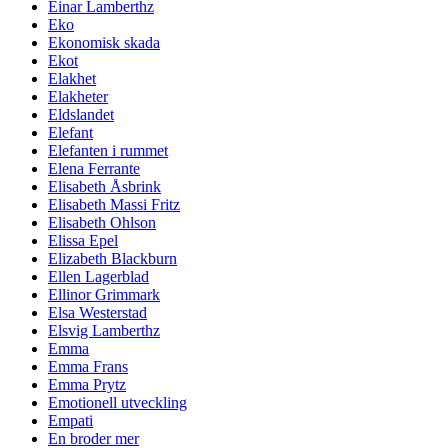
Einar Lamberthz
Eko
Ekonomisk skada
Ekot
Elakhet
Elakheter
Eldslandet
Elefant
Elefanten i rummet
Elena Ferrante
Elisabeth Åsbrink
Elisabeth Massi Fritz
Elisabeth Ohlson
Elissa Epel
Elizabeth Blackburn
Ellen Lagerblad
Ellinor Grimmark
Elsa Westerstad
Elsvig Lamberthz
Emma
Emma Frans
Emma Prytz
Emotionell utveckling
Empati
En broder mer