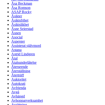
Åsa Beckman
Åsa Romson
ASAP Rocky
Åsikter
Åsiktsfrihet
Åsiktslikhet
Åsne Seierstad
Åsnen
Asocial
Asperger
Assisterat självmord
Astana
Astrid Lindgren
Åtal
Åtalsunderlåtelse
Återseende
Återställning
Återträff
Auktoritet
Autokrati
Avfrienda
Avgå
Avhängd
Avhopparverksamhet
Avrättning