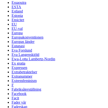
Essaouira
ESTA
Estland
Estonia
Etnicitet
EU
EU-val
Europa
Europakonventionen
Europas länder
Eutanasi
Eva Forslund
Eva Langenskiöld
Ewa-Lotta Lambertz-Nordin
Ex gratia
Expressen
Extrabetraktelser
Extranummer
Extremfeminism
F
Fabriksåterställning
Facebook
Facit
Fader vår
Faderskap