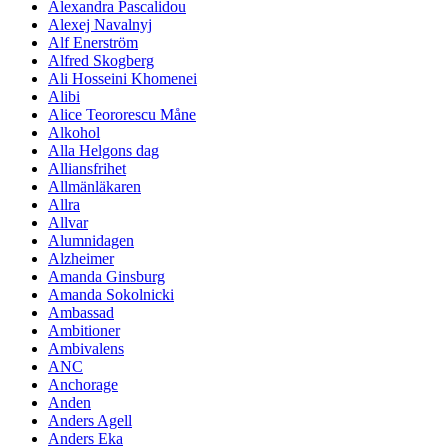
Alexandra Pascalidou
Alexej Navalnyj
Alf Enerström
Alfred Skogberg
Ali Hosseini Khomenei
Alibi
Alice Teororescu Måne
Alkohol
Alla Helgons dag
Alliansfrihet
Allmänläkaren
Allra
Allvar
Alumnidagen
Alzheimer
Amanda Ginsburg
Amanda Sokolnicki
Ambassad
Ambitioner
Ambivalens
ANC
Anchorage
Anden
Anders Agell
Anders Eka