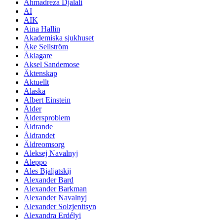
Ahmadreza Djalali
AI
AIK
Aina Hallin
Akademiska sjukhuset
Åke Sellström
Åklagare
Aksel Sandemose
Äktenskap
Aktuellt
Alaska
Albert Einstein
Ålder
Åldersproblem
Åldrande
Åldrandet
Äldreomsorg
Aleksej Navalnyj
Aleppo
Ales Bjaljatskij
Alexander Bard
Alexander Barkman
Alexander Navalnyj
Alexander Solzjenitsyn
Alexandra Erdélyi