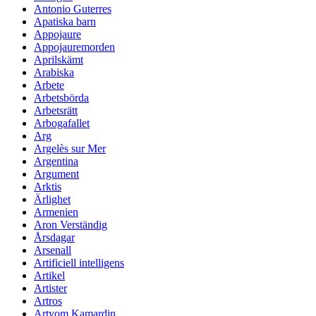
Antonio Guterres
Apatiska barn
Appojaure
Appojauremorden
Aprilskämt
Arabiska
Arbete
Arbetsbörda
Arbetsrätt
Arbogafallet
Arg
Argelès sur Mer
Argentina
Argument
Arktis
Ärlighet
Armenien
Aron Verständig
Årsdagar
Arsenall
Artificiell intelligens
Artikel
Artister
Artros
Artyom Kamardin