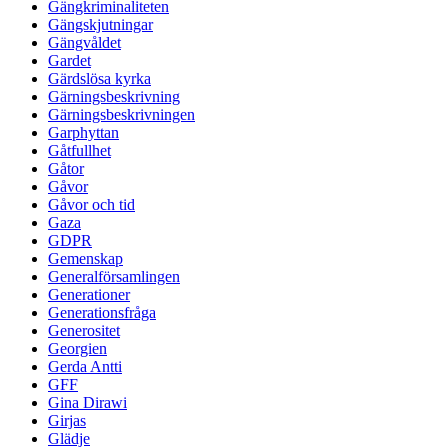
Gängkriminaliteten
Gängskjutningar
Gängvåldet
Gardet
Gärdslösa kyrka
Gärningsbeskrivning
Gärningsbeskrivningen
Garphyttan
Gåtfullhet
Gåtor
Gåvor
Gåvor och tid
Gaza
GDPR
Gemenskap
Generalförsamlingen
Generationer
Generationsfråga
Generositet
Georgien
Gerda Antti
GFF
Gina Dirawi
Girjas
Glädje