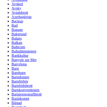
Avsked
Avsky
Avtalsbrott
Azerbajdzjan
Backup
Bad
Bagage
Bakgrund
Balans
Balkan
Balticum
Baltutlämningen
Bankkultur
Banyuls sur Mer
Barcelona
Barn
Barnbarn
Barndomen
Barnförhör
Barnfridsbrott
Barnkonventionen
Barnpornografibrott
Basinkomst
Båstad