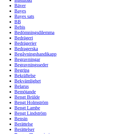
Bastubad
Bäver
Bayes
Bayes sats
BB
Bebis
Bedömningsdilemma
Bedrägeri
Bedrägerier
Bedragerska
Begåvningshandikapp
Begravningar
Begravningsseder
Begripa
Bekräftelse
Bekvämlighet
Belarus
Bemötande
Bengt Brülde
Bengt Holmström
Bengt Lambe
Bengt Lindström
Bensin
Berättelse
Berättelser