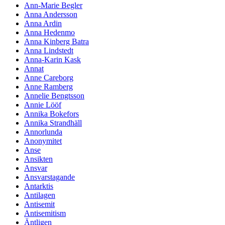
Ann-Marie Begler
Anna Andersson
Anna Ardin
Anna Hedenmo
Anna Kinberg Batra
Anna Lindstedt
Anna-Karin Kask
Annat
Anne Careborg
Anne Ramberg
Annelie Bengtsson
Annie Lööf
Annika Bokefors
Annika Strandhäll
Annorlunda
Anonymitet
Anse
Ansikten
Ansvar
Ansvarstagande
Antarktis
Antilagen
Antisemit
Antisemitism
Äntligen