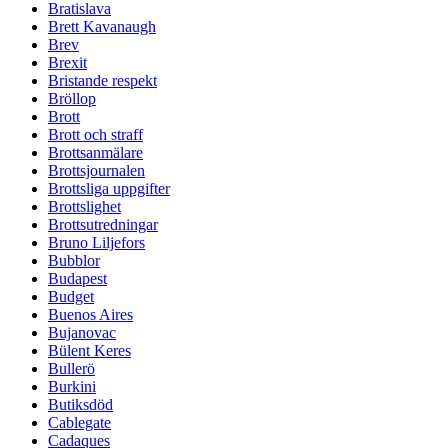
Bratislava
Brett Kavanaugh
Brev
Brexit
Bristande respekt
Bröllop
Brott
Brott och straff
Brottsanmälare
Brottsjournalen
Brottsliga uppgifter
Brottslighet
Brottsutredningar
Bruno Liljefors
Bubblor
Budapest
Budget
Buenos Aires
Bujanovac
Bülent Keres
Bullerö
Burkini
Butiksdöd
Cablegate
Cadaques