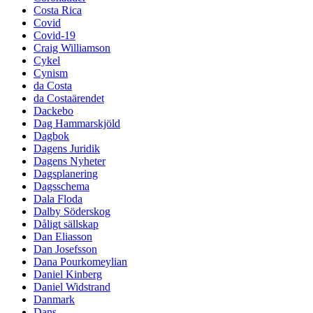
Costa Rica
Covid
Covid-19
Craig Williamson
Cykel
Cynism
da Costa
da Costaärendet
Dackebo
Dag Hammarskjöld
Dagbok
Dagens Juridik
Dagens Nyheter
Dagsplanering
Dagsschema
Dala Floda
Dalby Söderskog
Dåligt sällskap
Dan Eliasson
Dan Josefsson
Dana Pourkomeylian
Daniel Kinberg
Daniel Widstrand
Danmark
Dans