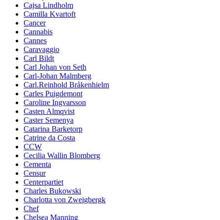
Cajsa Lindholm
Camilla Kvartoft
Cancer
Cannabis
Cannes
Caravaggio
Carl Bildt
Carl Johan von Seth
Carl-Johan Malmberg
Carl.Reinhold Bråkenhielm
Carles Puigdemont
Caroline Ingvarsson
Casten Almqvist
Caster Semenya
Catarina Barketorp
Catrine da Costa
CCW
Cecilia Wallin Blomberg
Cementa
Censur
Centerpartiet
Charles Bukowski
Charlotta von Zweigbergk
Chef
Chelsea Manning