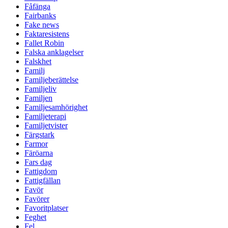
Fåfänga
Fairbanks
Fake news
Faktaresistens
Fallet Robin
Falska anklagelser
Falskhet
Familj
Familjeberättelse
Familjeliv
Familjen
Familjesamhörighet
Familjeterapi
Familjetvister
Färgstark
Farmor
Färöarna
Fars dag
Fattigdom
Fattigfällan
Favör
Favörer
Favoritplatser
Feghet
Fel