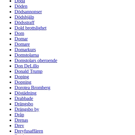
Döda
Döden
Dödsannonser
Dödshjälp
Dödsstraff
Dold brottslighet
Dom
Domar
Domare
Domarkurs
Domstolarna
Domstolars oberoende
Don DeLillo
Donald Trump
Doping
Dopning
Dorotea Bromberg
Döstädning
Drabbade
Drängsbo
Drängsbo by
Dråp
Drenas
Drev
Dreyfusaffären