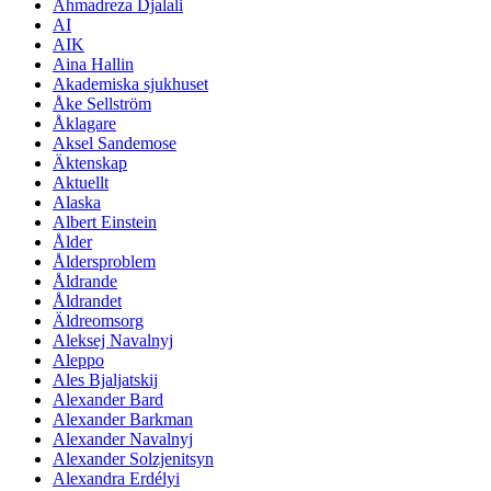
Ahmadreza Djalali
AI
AIK
Aina Hallin
Akademiska sjukhuset
Åke Sellström
Åklagare
Aksel Sandemose
Äktenskap
Aktuellt
Alaska
Albert Einstein
Ålder
Åldersproblem
Åldrande
Åldrandet
Äldreomsorg
Aleksej Navalnyj
Aleppo
Ales Bjaljatskij
Alexander Bard
Alexander Barkman
Alexander Navalnyj
Alexander Solzjenitsyn
Alexandra Erdélyi