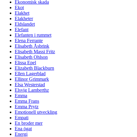
Ekonomisk skada
Ekot
Elakhet
Elakheter
Eldslandet
Elefant
Elefanten i rummet
Elena Ferrante
Elisabeth Åsbrink
Elisabeth Massi Fritz
Elisabeth Ohlson
Elissa Epel
Elizabeth Blackburn
Ellen Lagerblad
Ellinor Grimmark
Elsa Westerstad
Elsvig Lamberthz
Emma
Emma Frans
Emma Prytz
Emotionell utveckling
Empati
En broder mer
Ena ögat
Energi