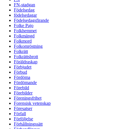
FN-stadgan
Födelsedag
födelsedagar
Födelsedagsfirande
Folke Pajo
Folkhemmet
Folkmängd
Folkmord
Folkomröstning
Folkrätt
Folkrättsbrott
Föräldraskap
Förbjudet
Förbud
Fördöma
Fördömande
Förebild
Förebilder
Föreningsfrihet
Forensisk vetenskap
Föresatser
Förfall
Förföljelse
Förhållningssätt