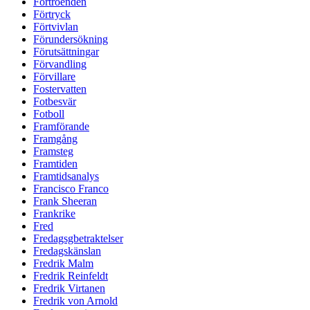
Förtroenden
Förtryck
Förtvivlan
Förundersökning
Förutsättningar
Förvandling
Förvillare
Fostervatten
Fotbesvär
Fotboll
Framförande
Framgång
Framsteg
Framtiden
Framtidsanalys
Francisco Franco
Frank Sheeran
Frankrike
Fred
Fredagsgbetraktelser
Fredagskänslan
Fredrik Malm
Fredrik Reinfeldt
Fredrik Virtanen
Fredrik von Arnold