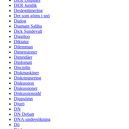
DER Disputes
DER Juridik
Deslegitimering
Det som göms i snö
Dialog
Diamant Salihu
Dick Sundevall
Diggiloo
Diktatur
Dilemman
Dimensioner
Dimridåer
Diplomati
Disciplin
Diskmaskiner
Diskriminering
Diskussion
Diskussioner
Diskussionsidé
Djupsömn
Djurö
DN
DN Debatt
DNA-undersökning
Dö