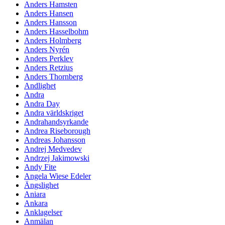
Anders Hamsten
Anders Hansen
Anders Hansson
Anders Hasselbohm
Anders Holmberg
Anders Nyrén
Anders Perklev
Anders Retzius
Anders Thornberg
Andlighet
Andra
Andra Day
Andra världskriget
Andrahandsyrkande
Andrea Riseborough
Andreas Johansson
Andrej Medvedev
Andrzej Jakimowski
Andy Fite
Angela Wiese Edeler
Ängslighet
Aniara
Ankara
Anklagelser
Anmälan