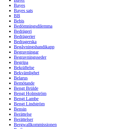
Bäver
Bayes
Bayes sats
BB
Bebis
Bedömningsdilemma
Bedrägeri
Bedrägerier
Bedragerska
Begåvningshandikapp
Begravningar
Begravningsseder
Begripa
Bekräftelse
Bekvämlighet
Belarus
Bemötande
Bengt Brülde
Bengt Holmström
Bengt Lambe
Bengt Lindström
Bensin
Berättelse
Berättelser
Bergwallkommissionen