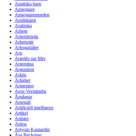
Apatiska barn
Appojaure
Appojauremorden
Aprilskämt
Arabiska
Arbete
Arbetsbörda
Arbetsrätt
Arbogafallet
Arg
Argelès sur Mer
Argentina
Argument
Arktis
Ärlighet
Armenien
Aron Verständig
Årsdagar
Arsenall
Artificiell intelligens
Artikel
Artister
Artros
Artyom Kamardin
Åsa Beckman