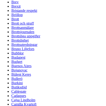
Brev
Brexit
Bristande respekt
Bröllop
Brott
Brott och straff
Brottsanmälare
Brottsjournalen
Brottsliga uppgifter
Brottslighet
Brottsutredningar
Bruno Liljefors
Bubblor
Budapest
Budget
Buenos Aires
Bujanovac
Bülent Keres
Bullerö
Burkini
Butiksdöd
Cablegate
Cadaques
Cajsa Lindholm
Camilla Kvartoft