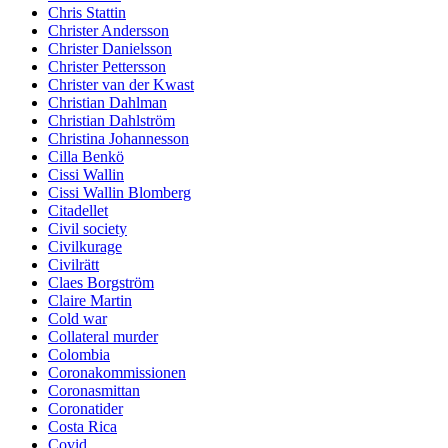
Chris Stattin
Christer Andersson
Christer Danielsson
Christer Pettersson
Christer van der Kwast
Christian Dahlman
Christian Dahlström
Christina Johannesson
Cilla Benkö
Cissi Wallin
Cissi Wallin Blomberg
Citadellet
Civil society
Civilkurage
Civilrätt
Claes Borgström
Claire Martin
Cold war
Collateral murder
Colombia
Coronakommissionen
Coronasmittan
Coronatider
Costa Rica
Covid