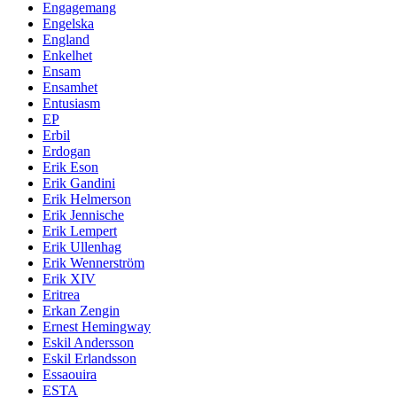
Engagemang
Engelska
England
Enkelhet
Ensam
Ensamhet
Entusiasm
EP
Erbil
Erdogan
Erik Eson
Erik Gandini
Erik Helmerson
Erik Jennische
Erik Lempert
Erik Ullenhag
Erik Wennerström
Erik XIV
Eritrea
Erkan Zengin
Ernest Hemingway
Eskil Andersson
Eskil Erlandsson
Essaouira
ESTA