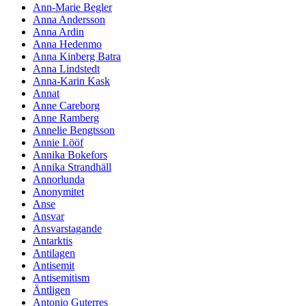
Ann-Marie Begler
Anna Andersson
Anna Ardin
Anna Hedenmo
Anna Kinberg Batra
Anna Lindstedt
Anna-Karin Kask
Annat
Anne Careborg
Anne Ramberg
Annelie Bengtsson
Annie Lööf
Annika Bokefors
Annika Strandhäll
Annorlunda
Anonymitet
Anse
Ansvar
Ansvarstagande
Antarktis
Antilagen
Antisemit
Antisemitism
Äntligen
Antonio Guterres