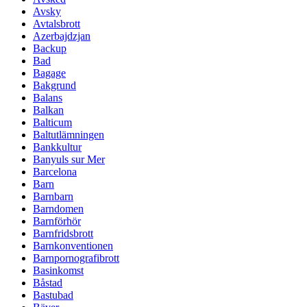
Avsky
Avtalsbrott
Azerbajdzjan
Backup
Bad
Bagage
Bakgrund
Balans
Balkan
Balticum
Baltutlämningen
Bankkultur
Banyuls sur Mer
Barcelona
Barn
Barnbarn
Barndomen
Barnförhör
Barnfridsbrott
Barnkonventionen
Barnpornografibrott
Basinkomst
Båstad
Bastubad