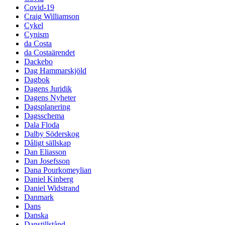
Covid-19
Craig Williamson
Cykel
Cynism
da Costa
da Costaärendet
Dackebo
Dag Hammarskjöld
Dagbok
Dagens Juridik
Dagens Nyheter
Dagsplanering
Dagsschema
Dala Floda
Dalby Söderskog
Dåligt sällskap
Dan Eliasson
Dan Josefsson
Dana Pourkomeylian
Daniel Kinberg
Daniel Widstrand
Danmark
Dans
Danska
Danstillstånd