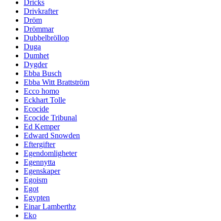
Dricks
Drivkrafter
Dröm
Drömmar
Dubbelbröllop
Duga
Dumhet
Dygder
Ebba Busch
Ebba Witt Brattström
Ecco homo
Eckhart Tolle
Ecocide
Ecocide Tribunal
Ed Kemper
Edward Snowden
Eftergifter
Egendomligheter
Egennytta
Egenskaper
Egoism
Egot
Egypten
Einar Lamberthz
Eko