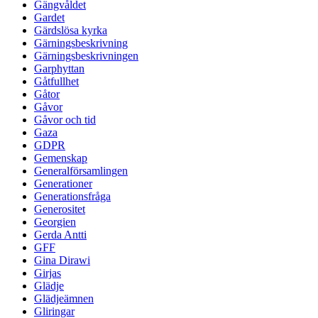
Gängvåldet
Gardet
Gärdslösa kyrka
Gärningsbeskrivning
Gärningsbeskrivningen
Garphyttan
Gåtfullhet
Gåtor
Gåvor
Gåvor och tid
Gaza
GDPR
Gemenskap
Generalförsamlingen
Generationer
Generationsfråga
Generositet
Georgien
Gerda Antti
GFF
Gina Dirawi
Girjas
Glädje
Glädjeämnen
Gliringar