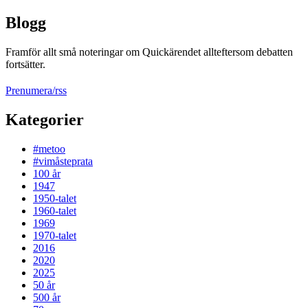
Blogg
Framför allt små noteringar om Quickärendet allteftersom debatten
fortsätter.
Prenumera/rss
Kategorier
#metoo
#vimåsteprata
100 år
1947
1950-talet
1960-talet
1969
1970-talet
2016
2020
2025
50 år
500 år