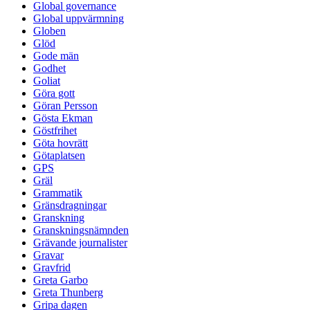
Global governance
Global uppvärmning
Globen
Glöd
Gode män
Godhet
Goliat
Göra gott
Göran Persson
Gösta Ekman
Göstfrihet
Göta hovrätt
Götaplatsen
GPS
Gräl
Grammatik
Gränsdragningar
Granskning
Granskningsnämnden
Grävande journalister
Gravar
Gravfrid
Greta Garbo
Greta Thunberg
Gripa dagen