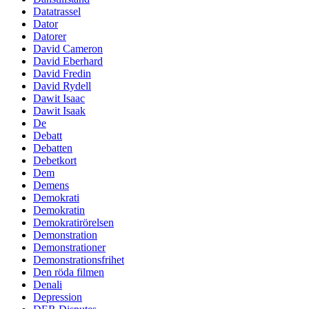
Datatrassel
Dator
Datorer
David Cameron
David Eberhard
David Fredin
David Rydell
Dawit Isaac
Dawit Isaak
De
Debatt
Debatten
Debetkort
Dem
Demens
Demokrati
Demokratin
Demokratirörelsen
Demonstration
Demonstrationer
Demonstrationsfrihet
Den röda filmen
Denali
Depression