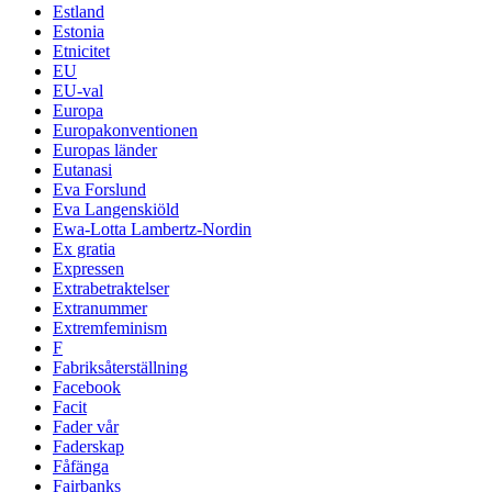
Estland
Estonia
Etnicitet
EU
EU-val
Europa
Europakonventionen
Europas länder
Eutanasi
Eva Forslund
Eva Langenskiöld
Ewa-Lotta Lambertz-Nordin
Ex gratia
Expressen
Extrabetraktelser
Extranummer
Extremfeminism
F
Fabriksåterställning
Facebook
Facit
Fader vår
Faderskap
Fåfänga
Fairbanks