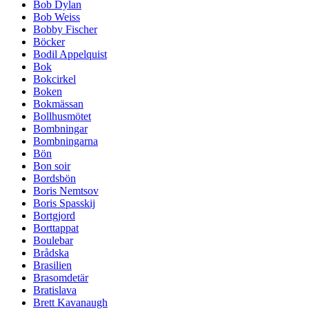
Bob Dylan
Bob Weiss
Bobby Fischer
Böcker
Bodil Appelquist
Bok
Bokcirkel
Boken
Bokmässan
Bollhusmötet
Bombningar
Bombningarna
Bön
Bon soir
Bordsbön
Boris Nemtsov
Boris Spasskij
Bortgjord
Borttappat
Boulebar
Brådska
Brasilien
Brasomdetär
Bratislava
Brett Kavanaugh