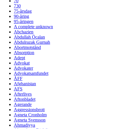
70
730
75-årsdag
90-åring
95-åringen
A complete unknown
Abchazien
Abdullah Öcalan
Abdulrazak Gurnah
Abortmotstånd
Absorption
Adept
Advokat
Advokater
Advokatsamfundet
ÅFF
Afghanistan
AFS
Afterlives
Aftonbladet
Agerande
Aggressionsbrott
Agneta Cronholm
Agneta Svensson
Ahmadiyya