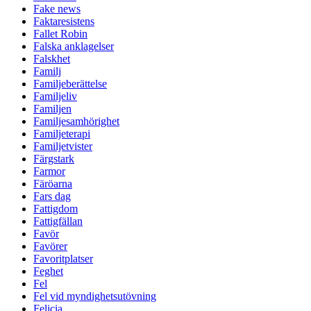
Fake news
Faktaresistens
Fallet Robin
Falska anklagelser
Falskhet
Familj
Familjeberättelse
Familjeliv
Familjen
Familjesamhörighet
Familjeterapi
Familjetvister
Färgstark
Farmor
Färöarna
Fars dag
Fattigdom
Fattigfällan
Favör
Favörer
Favoritplatser
Feghet
Fel
Fel vid myndighetsutövning
Felicia