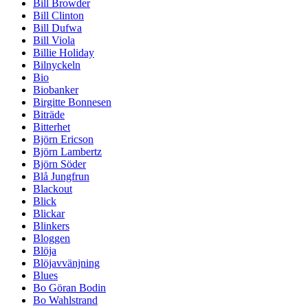
Bill Browder
Bill Clinton
Bill Dufwa
Bill Viola
Billie Holiday
Bilnyckeln
Bio
Biobanker
Birgitte Bonnesen
Biträde
Bitterhet
Björn Ericson
Björn Lambertz
Björn Söder
Blå Jungfrun
Blackout
Blick
Blickar
Blinkers
Bloggen
Blöja
Blöjavvänjning
Blues
Bo Göran Bodin
Bo Wahlstrand