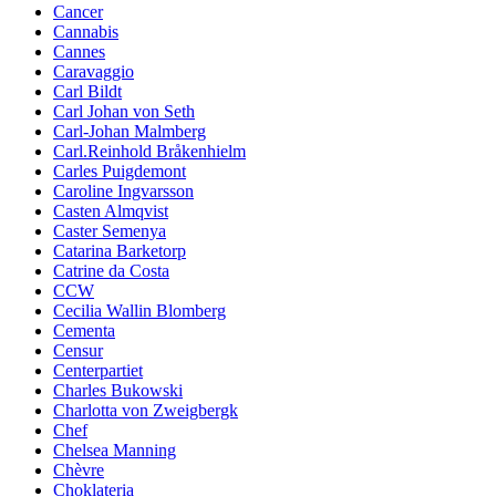
Cancer
Cannabis
Cannes
Caravaggio
Carl Bildt
Carl Johan von Seth
Carl-Johan Malmberg
Carl.Reinhold Bråkenhielm
Carles Puigdemont
Caroline Ingvarsson
Casten Almqvist
Caster Semenya
Catarina Barketorp
Catrine da Costa
CCW
Cecilia Wallin Blomberg
Cementa
Censur
Centerpartiet
Charles Bukowski
Charlotta von Zweigbergk
Chef
Chelsea Manning
Chèvre
Choklateria