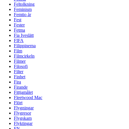
Feltolkning
Feminism
Femtio år
Fest
Fester
Fetma
Fia Iveslätt
FIFA
Filippinerna
Film
Filmcirkeln
Filmer
Filosofi
Filter
Finhet
Fira
Firande
Fittjamålet
Fleetwood Mac
Flört
Flygningar
Flygresor
Flygskam
Flyktingar
FN