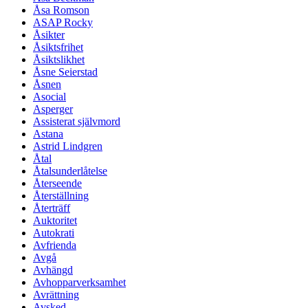
Åsa Romson
ASAP Rocky
Åsikter
Åsiktsfrihet
Åsiktslikhet
Åsne Seierstad
Åsnen
Asocial
Asperger
Assisterat självmord
Astana
Astrid Lindgren
Åtal
Åtalsunderlåtelse
Återseende
Återställning
Återträff
Auktoritet
Autokrati
Avfrienda
Avgå
Avhängd
Avhopparverksamhet
Avrättning
Avsked