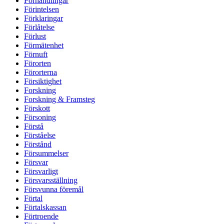
Förhandlingar
Förintelsen
Förklaringar
Förlåtelse
Förlust
Förmätenhet
Förnuft
Förorten
Förorterna
Försiktighet
Forskning
Forskning & Framsteg
Förskott
Försoning
Förstå
Förståelse
Förstånd
Försummelser
Försvar
Försvarligt
Försvarsställning
Försvunna föremål
Förtal
Förtalskassan
Förtroende