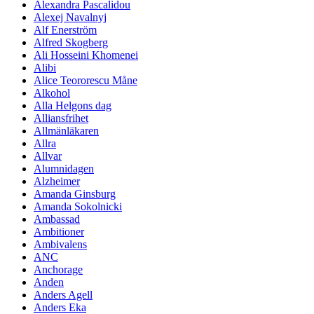
Alexandra Pascalidou
Alexej Navalnyj
Alf Enerström
Alfred Skogberg
Ali Hosseini Khomenei
Alibi
Alice Teororescu Måne
Alkohol
Alla Helgons dag
Alliansfrihet
Allmänläkaren
Allra
Allvar
Alumnidagen
Alzheimer
Amanda Ginsburg
Amanda Sokolnicki
Ambassad
Ambitioner
Ambivalens
ANC
Anchorage
Anden
Anders Agell
Anders Eka