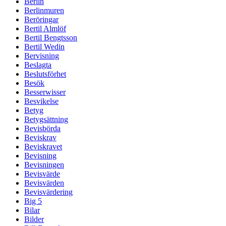
Berlin
Berlinmuren
Beröringar
Bertil Almlöf
Bertil Bengtsson
Bertil Wedin
Bervisning
Beslagta
Beslutsförhet
Besök
Besserwisser
Besvikelse
Betyg
Betygsättning
Bevisbörda
Beviskrav
Beviskravet
Bevisning
Bevisningen
Bevisvärde
Bevisvärden
Bevisvärdering
Big 5
Bilar
Bilder