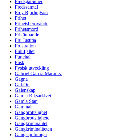
Fredsgarantier
Fredssamtal
Frey Björlingson
Frihet
Frihetsberövande
Frihetsmord
Frikännande
Fru Justitia
Frustration
Fulufjället
Funchal
Fusk
Fysisk utveckling
Gabriel Garcia Marquez
Gagna
Gal-On
Galenskap
Gamla Riksarkivet
Gamla Stan
Gammal
Gängbrottslighet
Gängbrottslighete
Gängkriminalitet
Gängkriminaliteten
Gängskjutningar