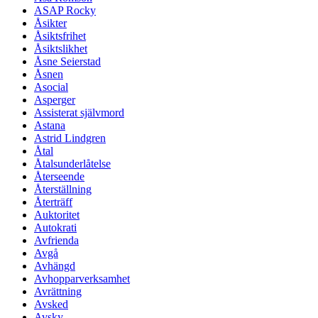
ASAP Rocky
Åsikter
Åsiktsfrihet
Åsiktslikhet
Åsne Seierstad
Åsnen
Asocial
Asperger
Assisterat självmord
Astana
Astrid Lindgren
Åtal
Åtalsunderlåtelse
Återseende
Återställning
Återträff
Auktoritet
Autokrati
Avfrienda
Avgå
Avhängd
Avhopparverksamhet
Avrättning
Avsked
Avsky