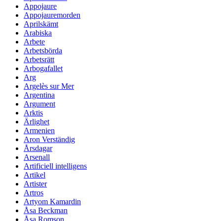
Appojaure
Appojauremorden
Aprilskämt
Arabiska
Arbete
Arbetsbörda
Arbetsrätt
Arbogafallet
Arg
Argelès sur Mer
Argentina
Argument
Arktis
Ärlighet
Armenien
Aron Verständig
Årsdagar
Arsenall
Artificiell intelligens
Artikel
Artister
Artros
Artyom Kamardin
Åsa Beckman
Åsa Romson