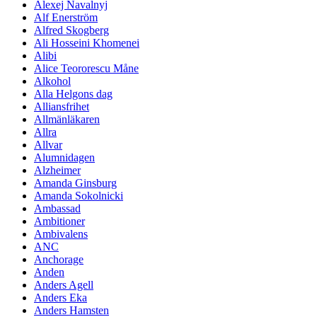
Alexej Navalnyj
Alf Enerström
Alfred Skogberg
Ali Hosseini Khomenei
Alibi
Alice Teororescu Måne
Alkohol
Alla Helgons dag
Alliansfrihet
Allmänläkaren
Allra
Allvar
Alumnidagen
Alzheimer
Amanda Ginsburg
Amanda Sokolnicki
Ambassad
Ambitioner
Ambivalens
ANC
Anchorage
Anden
Anders Agell
Anders Eka
Anders Hamsten