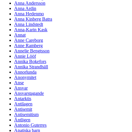
Anna Andersson
Anna Ardin
Anna Hedenmo
Anna Kinberg Batra
Anna Lindstedt
Anna-Karin Kask
Annat
Anne Careborg
Anne Ramberg
Annelie Bengtsson
Annie Lööf
Annika Bokefors
Annika Strandhäll
Annorlunda
Anonymitet
Anse
Ansvar
Ansvarstagande
Antarktis
Antilagen
Antisemit
Antisemitism
Äntligen
Antonio Guterres
Apatiska barn