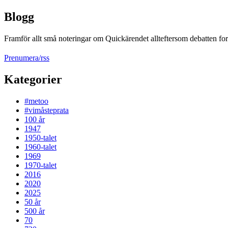
Blogg
Framför allt små noteringar om Quickärendet allteftersom debatten fort
Prenumera/rss
Kategorier
#metoo
#vimåsteprata
100 år
1947
1950-talet
1960-talet
1969
1970-talet
2016
2020
2025
50 år
500 år
70