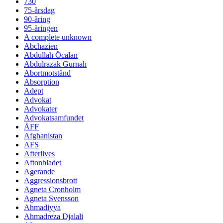
730
75-årsdag
90-åring
95-åringen
A complete unknown
Abchazien
Abdullah Öcalan
Abdulrazak Gurnah
Abortmotstånd
Absorption
Adept
Advokat
Advokater
Advokatsamfundet
ÅFF
Afghanistan
AFS
Afterlives
Aftonbladet
Agerande
Aggressionsbrott
Agneta Cronholm
Agneta Svensson
Ahmadiyya
Ahmadreza Djalali