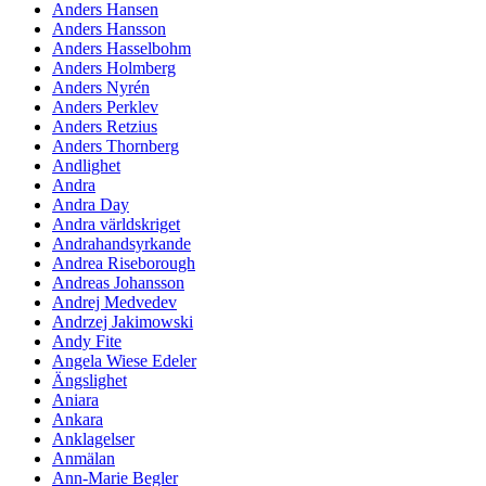
Anders Hansen
Anders Hansson
Anders Hasselbohm
Anders Holmberg
Anders Nyrén
Anders Perklev
Anders Retzius
Anders Thornberg
Andlighet
Andra
Andra Day
Andra världskriget
Andrahandsyrkande
Andrea Riseborough
Andreas Johansson
Andrej Medvedev
Andrzej Jakimowski
Andy Fite
Angela Wiese Edeler
Ängslighet
Aniara
Ankara
Anklagelser
Anmälan
Ann-Marie Begler