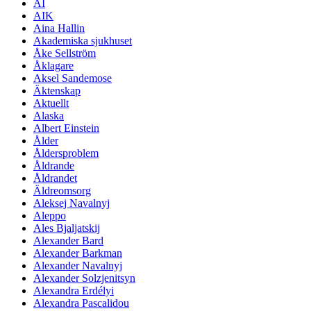
AI
AIK
Aina Hallin
Akademiska sjukhuset
Åke Sellström
Åklagare
Aksel Sandemose
Äktenskap
Aktuellt
Alaska
Albert Einstein
Ålder
Åldersproblem
Åldrande
Åldrandet
Äldreomsorg
Aleksej Navalnyj
Aleppo
Ales Bjaljatskij
Alexander Bard
Alexander Barkman
Alexander Navalnyj
Alexander Solzjenitsyn
Alexandra Erdélyi
Alexandra Pascalidou