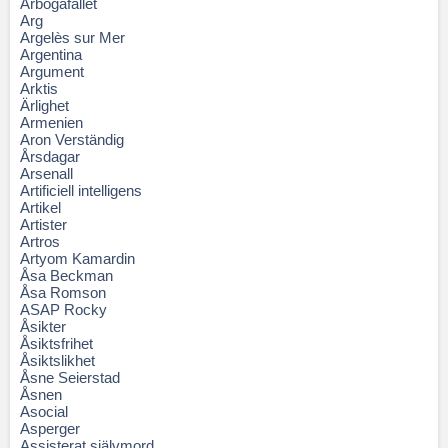
Arbogafallet
Arg
Argelès sur Mer
Argentina
Argument
Arktis
Ärlighet
Armenien
Aron Verständig
Årsdagar
Arsenall
Artificiell intelligens
Artikel
Artister
Artros
Artyom Kamardin
Åsa Beckman
Åsa Romson
ASAP Rocky
Åsikter
Åsiktsfrihet
Åsiktslikhet
Åsne Seierstad
Åsnen
Asocial
Asperger
Assisterat självmord