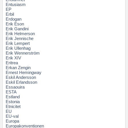
Entusiasm
EP
Erbil
Erdogan
Erik Eson
Erik Gandini
Erik Helmerson
Erik Jennische
Erik Lempert
Erik Ullenhag
Erik Wennerström
Erik XIV
Eritrea
Erkan Zengin
Ernest Hemingway
Eskil Andersson
Eskil Erlandsson
Essaouira
ESTA
Estland
Estonia
Etnicitet
EU
EU-val
Europa
Europakonventionen