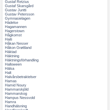
Gustaf Retzius
Gustaf Skarsgård
Gustav Juntti
Gustav Petersson
Gymnasielagen
Hädelse
Hagamannen
Hagerstown
Hågkomst
Haiti
Håkan Nesser
Håkon Grøttland
Häktad
Häktning
Häktningsförhandling
Halloween
Hälsa
Halt
Halvårsbetraktelser
Hamas
Hamid Noury
Hammarskjöld
Hammarskog
Hampus Nessvold
Hamra
Handhälsning