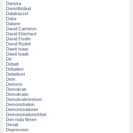
Danska
Danstillstånd
Datatrassel
Dator
Datorer
David Cameron
David Eberhard
David Fredin
David Rydell
Dawit Isaac
Dawit Isaak
De
Debatt
Debatten
Debetkort
Dem
Demens
Demokrati
Demokratin
Demokratirörelsen
Demonstration
Demonstrationer
Demonstrationsfrihet
Den röda filmen
Denali
Depression