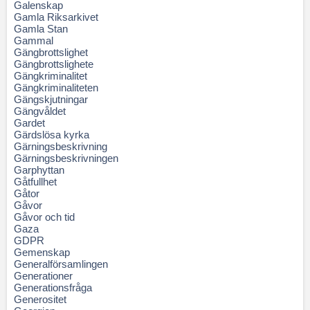
Galenskap
Gamla Riksarkivet
Gamla Stan
Gammal
Gängbrottslighet
Gängbrottslighete
Gängkriminalitet
Gängkriminaliteten
Gängskjutningar
Gängvåldet
Gardet
Gärdslösa kyrka
Gärningsbeskrivning
Gärningsbeskrivningen
Garphyttan
Gåtfullhet
Gåtor
Gåvor
Gåvor och tid
Gaza
GDPR
Gemenskap
Generalförsamlingen
Generationer
Generationsfråga
Generositet