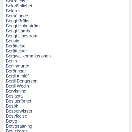
Bekräftelse
Bekvämlighet
Belarus
Bemötande
Bengt Brülde
Bengt Holmström
Bengt Lambe
Bengt Lindström
Bensin
Berättelse
Berättelser
Bergwallkommissionen
Berlin
Berlinmuren
Beröringar
Bertil Almlöf
Bertil Bengtsson
Bertil Wedin
Bervisning
Beslagta
Beslutsförhet
Besök
Besserwisser
Besvikelse
Betyg
Betygsättning
Bevisbörda