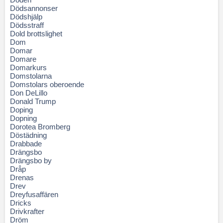
Dödsannonser
Dödshjälp
Dödsstraff
Dold brottslighet
Dom
Domar
Domare
Domarkurs
Domstolarna
Domstolars oberoende
Don DeLillo
Donald Trump
Doping
Dopning
Dorotea Bromberg
Döstädning
Drabbade
Drängsbo
Drängsbo by
Dråp
Drenas
Drev
Dreyfusaffären
Dricks
Drivkrafter
Dröm