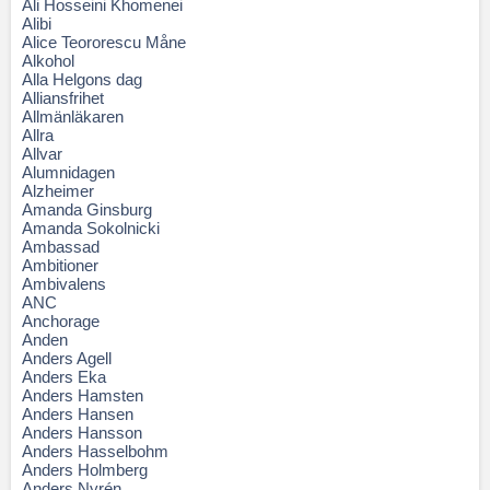
Ali Hosseini Khomenei
Alibi
Alice Teororescu Måne
Alkohol
Alla Helgons dag
Alliansfrihet
Allmänläkaren
Allra
Allvar
Alumnidagen
Alzheimer
Amanda Ginsburg
Amanda Sokolnicki
Ambassad
Ambitioner
Ambivalens
ANC
Anchorage
Anden
Anders Agell
Anders Eka
Anders Hamsten
Anders Hansen
Anders Hansson
Anders Hasselbohm
Anders Holmberg
Anders Nyrén