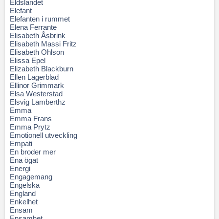
Eldslandet
Elefant
Elefanten i rummet
Elena Ferrante
Elisabeth Åsbrink
Elisabeth Massi Fritz
Elisabeth Ohlson
Elissa Epel
Elizabeth Blackburn
Ellen Lagerblad
Ellinor Grimmark
Elsa Westerstad
Elsvig Lamberthz
Emma
Emma Frans
Emma Prytz
Emotionell utveckling
Empati
En broder mer
Ena ögat
Energi
Engagemang
Engelska
England
Enkelhet
Ensam
Ensamhet