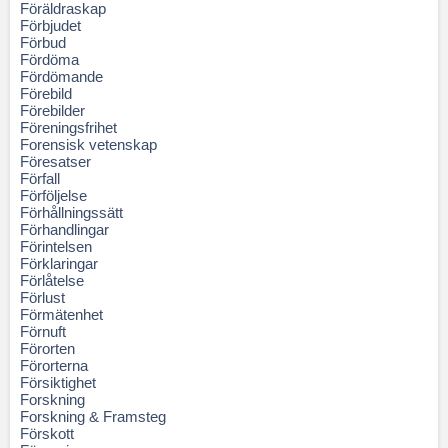
Föräldraskap
Förbjudet
Förbud
Fördöma
Fördömande
Förebild
Förebilder
Föreningsfrihet
Forensisk vetenskap
Föresatser
Förfall
Förföljelse
Förhållningssätt
Förhandlingar
Förintelsen
Förklaringar
Förlåtelse
Förlust
Förmätenhet
Förnuft
Förorten
Förorterna
Försiktighet
Forskning
Forskning & Framsteg
Förskott