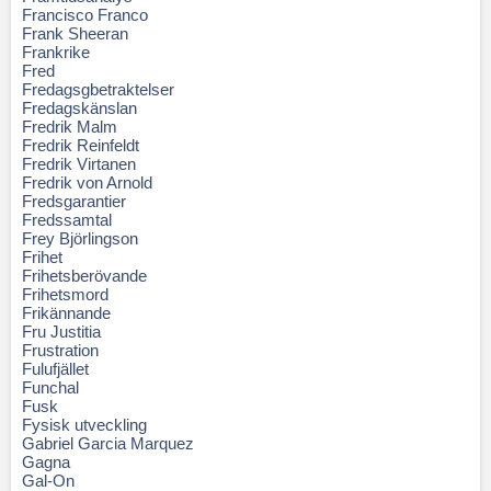
Francisco Franco
Frank Sheeran
Frankrike
Fred
Fredagsgbetraktelser
Fredagskänslan
Fredrik Malm
Fredrik Reinfeldt
Fredrik Virtanen
Fredrik von Arnold
Fredsgarantier
Fredssamtal
Frey Björlingson
Frihet
Frihetsberövande
Frihetsmord
Frikännande
Fru Justitia
Frustration
Fulufjället
Funchal
Fusk
Fysisk utveckling
Gabriel Garcia Marquez
Gagna
Gal-On