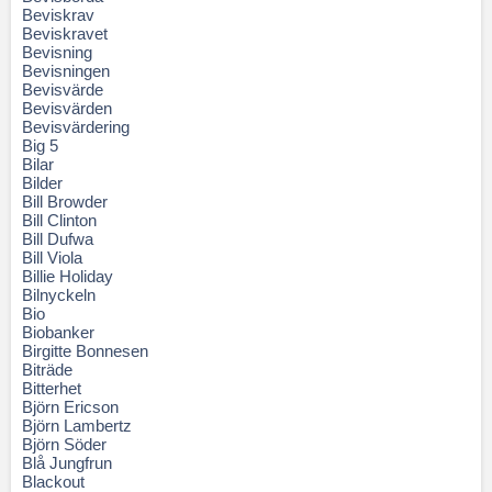
Beviskrav
Beviskravet
Bevisning
Bevisningen
Bevisvärde
Bevisvärden
Bevisvärdering
Big 5
Bilar
Bilder
Bill Browder
Bill Clinton
Bill Dufwa
Bill Viola
Billie Holiday
Bilnyckeln
Bio
Biobanker
Birgitte Bonnesen
Biträde
Bitterhet
Björn Ericson
Björn Lambertz
Björn Söder
Blå Jungfrun
Blackout