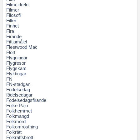
Filmcirkeln
Filmer
Filosofi
Filter
Finhet
Fira
Firande
Fittjamålet
Fleetwood Mac
Flört
Flygningar
Flygresor
Flygskam
Flyktingar
FN
FN-stadgan
Födelsedag
födelsedagar
Födelsedagsfirande
Folke Pajo
Folkhemmet
Folkmängd
Folkmord
Folkomröstning
Folkrätt
Folkrättsbrott