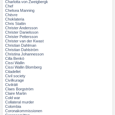
Charlotta von Zweigbergk
Chef
Chelsea Manning
Chèvre
Choklateria
Chris Stattin
Christer Andersson
Christer Danielsson
Christer Pettersson
Christer van der Kwast
Christian Dahlman
Christian Dahlström
Christina Johannesson
Cilla Benkö
Cissi Wallin
Cissi Wallin Blomberg
Citadellet
Civil society
Civilkurage
Civilrätt
Claes Borgström
Claire Martin
Cold war
Collateral murder
Colombia
Coronakommissionen