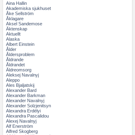
Aina Hallin
Akademiska sjukhuset
Åke Sellström
Åklagare
Aksel Sandemose
Äktenskap
Aktuellt
Alaska
Albert Einstein
Ålder
Åldersproblem
Åldrande
Åldrandet
Äldreomsorg
Aleksej Navalnyj
Aleppo
Ales Bjaljatskij
Alexander Bard
Alexander Barkman
Alexander Navalnyj
Alexander Solzjenitsyn
Alexandra Erdélyi
Alexandra Pascalidou
Alexej Navalnyj
Alf Enerström
Alfred Skogberg