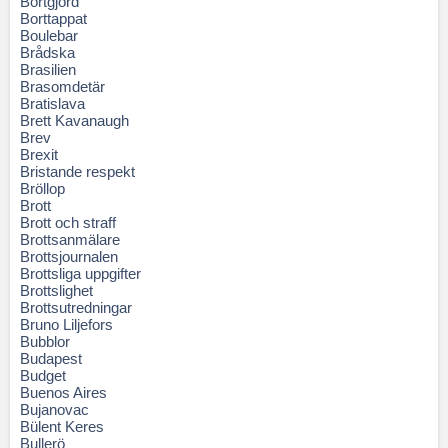
Bortgjord
Borttappat
Boulebar
Brådska
Brasilien
Brasomdetär
Bratislava
Brett Kavanaugh
Brev
Brexit
Bristande respekt
Bröllop
Brott
Brott och straff
Brottsanmälare
Brottsjournalen
Brottsliga uppgifter
Brottslighet
Brottsutredningar
Bruno Liljefors
Bubblor
Budapest
Budget
Buenos Aires
Bujanovac
Bülent Keres
Bullerö