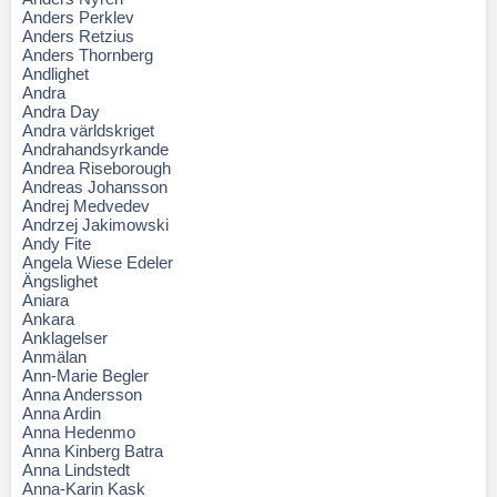
Anders Perklev
Anders Retzius
Anders Thornberg
Andlighet
Andra
Andra Day
Andra världskriget
Andrahandsyrkande
Andrea Riseborough
Andreas Johansson
Andrej Medvedev
Andrzej Jakimowski
Andy Fite
Angela Wiese Edeler
Ängslighet
Aniara
Ankara
Anklagelser
Anmälan
Ann-Marie Begler
Anna Andersson
Anna Ardin
Anna Hedenmo
Anna Kinberg Batra
Anna Lindstedt
Anna-Karin Kask