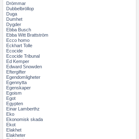
Drömmar
Dubbelbröllop
Duga
Dumhet
Dygder
Ebba Busch
Ebba Witt Brattström
Ecco homo
Eckhart Tolle
Ecocide
Ecocide Tribunal
Ed Kemper
Edward Snowden
Eftergifter
Egendomligheter
Egennytta
Egenskaper
Egoism
Egot
Egypten
Einar Lamberthz
Eko
Ekonomisk skada
Ekot
Elakhet
Elakheter