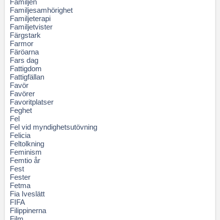
Familjen
Familjesamhörighet
Familjeterapi
Familjetvister
Färgstark
Farmor
Färöarna
Fars dag
Fattigdom
Fattigfällan
Favör
Favörer
Favoritplatser
Feghet
Fel
Fel vid myndighetsutövning
Felicia
Feltolkning
Feminism
Femtio år
Fest
Fester
Fetma
Fia Iveslätt
FIFA
Filippinerna
Film