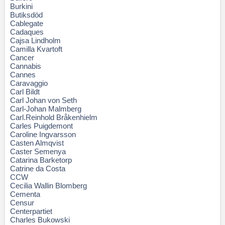
Burkini
Butiksdöd
Cablegate
Cadaques
Cajsa Lindholm
Camilla Kvartoft
Cancer
Cannabis
Cannes
Caravaggio
Carl Bildt
Carl Johan von Seth
Carl-Johan Malmberg
Carl.Reinhold Bråkenhielm
Carles Puigdemont
Caroline Ingvarsson
Casten Almqvist
Caster Semenya
Catarina Barketorp
Catrine da Costa
CCW
Cecilia Wallin Blomberg
Cementa
Censur
Centerpartiet
Charles Bukowski