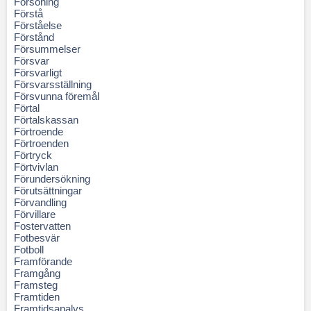
Försoning
Förstå
Förståelse
Förstånd
Försummelser
Försvar
Försvarligt
Försvarsställning
Försvunna föremål
Förtal
Förtalskassan
Förtroende
Förtroenden
Förtryck
Förtvivlan
Förundersökning
Förutsättningar
Förvandling
Förvillare
Fostervatten
Fotbesvär
Fotboll
Framförande
Framgång
Framsteg
Framtiden
Framtidsanalys