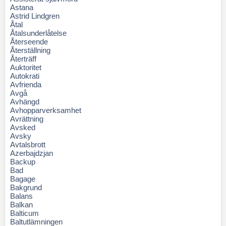
Astana
Astrid Lindgren
Åtal
Åtalsunderlåtelse
Återseende
Återställning
Återträff
Auktoritet
Autokrati
Avfrienda
Avgå
Avhängd
Avhopparverksamhet
Avrättning
Avsked
Avsky
Avtalsbrott
Azerbajdzjan
Backup
Bad
Bagage
Bakgrund
Balans
Balkan
Balticum
Baltutlämningen