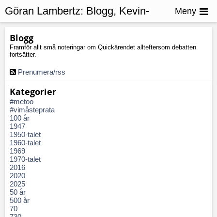
Göran Lambertz:
Blogg, Kevin-
Meny
fallet
Blogg
Framför allt små noteringar om Quickärendet allteftersom debatten
fortsätter.
Prenumera/rss
Kategorier
#metoo
#vimåsteprata
100 år
1947
1950-talet
1960-talet
1969
1970-talet
2016
2020
2025
50 år
500 år
70
730