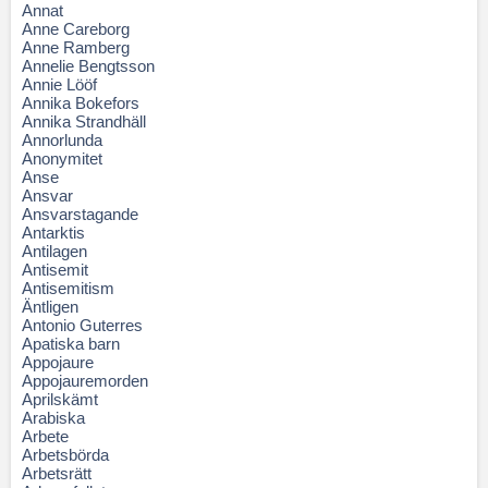
Annat
Anne Careborg
Anne Ramberg
Annelie Bengtsson
Annie Lööf
Annika Bokefors
Annika Strandhäll
Annorlunda
Anonymitet
Anse
Ansvar
Ansvarstagande
Antarktis
Antilagen
Antisemit
Antisemitism
Äntligen
Antonio Guterres
Apatiska barn
Appojaure
Appojauremorden
Aprilskämt
Arabiska
Arbete
Arbetsbörda
Arbetsrätt