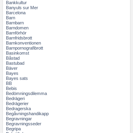
Bankkultur
Banyuls sur Mer
Barcelona
Barn
Barnbarn
Barndomen
Barnförhör
Barnfridsbrott
Barnkonventionen
Barnpornografibrott
Basinkomst
Båstad
Bastubad
Bäver
Bayes
Bayes sats
BB
Bebis
Bedömningsdilemma
Bedrägeri
Bedrägerier
Bedragerska
Begåvningshandikapp
Begravningar
Begravningsseder
Begripa