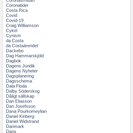
Coronasmittan
Coronatider
Costa Rica
Covid
Covid-19
Craig Williamson
Cykel
Cynism
da Costa
da Costaärendet
Dackebo
Dag Hammarskjöld
Dagbok
Dagens Juridik
Dagens Nyheter
Dagsplanering
Dagsschema
Dala Floda
Dalby Söderskog
Dåligt sällskap
Dan Eliasson
Dan Josefsson
Dana Pourkomeylian
Daniel Kinberg
Daniel Widstrand
Danmark
Dans