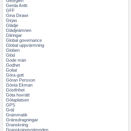
Georgien
Gerda Antti
GFF
Gina Dirawi
Girjas
Glädje
Glädjeämnen
Gliringar
Global governance
Global uppvärmning
Globen
Glöd
Gode män
Godhet
Goliat
Göra gott
Göran Persson
Gösta Ekman
Göstfrihet
Göta hovrätt
Götaplatsen
GPS
Gräl
Grammatik
Gränsdragningar
Granskning
Granskningsnämnden