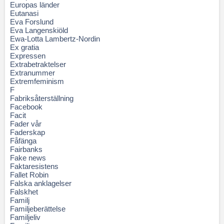
Europas länder
Eutanasi
Eva Forslund
Eva Langenskiöld
Ewa-Lotta Lambertz-Nordin
Ex gratia
Expressen
Extrabetraktelser
Extranummer
Extremfeminism
F
Fabriksåterställning
Facebook
Facit
Fader vår
Faderskap
Fåfänga
Fairbanks
Fake news
Faktaresistens
Fallet Robin
Falska anklagelser
Falskhet
Familj
Familjeberättelse
Familjeliv