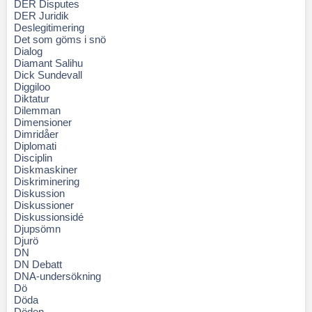
DER Disputes
DER Juridik
Deslegitimering
Det som göms i snö
Dialog
Diamant Salihu
Dick Sundevall
Diggiloo
Diktatur
Dilemman
Dimensioner
Dimridåer
Diplomati
Disciplin
Diskmaskiner
Diskriminering
Diskussion
Diskussioner
Diskussionsidé
Djupsömn
Djurö
DN
DN Debatt
DNA-undersökning
Dö
Döda
Döden