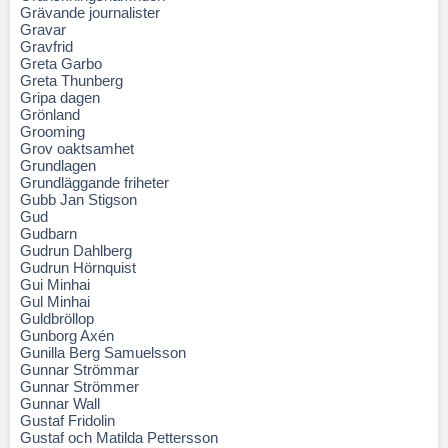
Grävande journalister
Gravar
Gravfrid
Greta Garbo
Greta Thunberg
Gripa dagen
Grönland
Grooming
Grov oaktsamhet
Grundlagen
Grundläggande friheter
Gubb Jan Stigson
Gud
Gudbarn
Gudrun Dahlberg
Gudrun Hörnquist
Gui Minhai
Gul Minhai
Guldbröllop
Gunborg Axén
Gunilla Berg Samuelsson
Gunnar Strömmar
Gunnar Strömmer
Gunnar Wall
Gustaf Fridolin
Gustaf och Matilda Pettersson