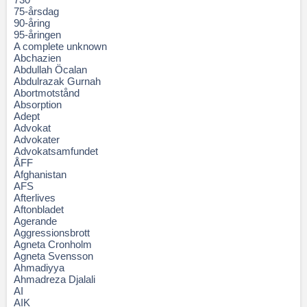
75-årsdag
90-åring
95-åringen
A complete unknown
Abchazien
Abdullah Öcalan
Abdulrazak Gurnah
Abortmotstånd
Absorption
Adept
Advokat
Advokater
Advokatsamfundet
ÅFF
Afghanistan
AFS
Afterlives
Aftonbladet
Agerande
Aggressionsbrott
Agneta Cronholm
Agneta Svensson
Ahmadiyya
Ahmadreza Djalali
AI
AIK