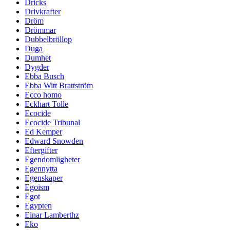
Dricks
Drivkrafter
Dröm
Drömmar
Dubbelbröllop
Duga
Dumhet
Dygder
Ebba Busch
Ebba Witt Brattström
Ecco homo
Eckhart Tolle
Ecocide
Ecocide Tribunal
Ed Kemper
Edward Snowden
Eftergifter
Egendomligheter
Egennytta
Egenskaper
Egoism
Egot
Egypten
Einar Lamberthz
Eko