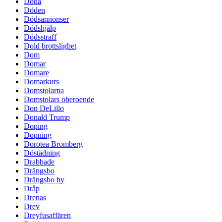
Döda
Döden
Dödsannonser
Dödshjälp
Dödsstraff
Dold brottslighet
Dom
Domar
Domare
Domarkurs
Domstolarna
Domstolars oberoende
Don DeLillo
Donald Trump
Doping
Dopning
Dorotea Bromberg
Döstädning
Drabbade
Drängsbo
Drängsbo by
Dråp
Drenas
Drev
Dreyfusaffären