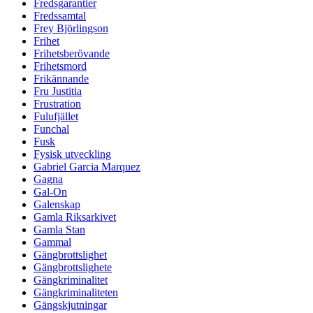
Fredsgarantier
Fredssamtal
Frey Björlingson
Frihet
Frihetsberövande
Frihetsmord
Frikännande
Fru Justitia
Frustration
Fulufjället
Funchal
Fusk
Fysisk utveckling
Gabriel Garcia Marquez
Gagna
Gal-On
Galenskap
Gamla Riksarkivet
Gamla Stan
Gammal
Gängbrottslighet
Gängbrottslighete
Gängkriminalitet
Gängkriminaliteten
Gängskjutningar