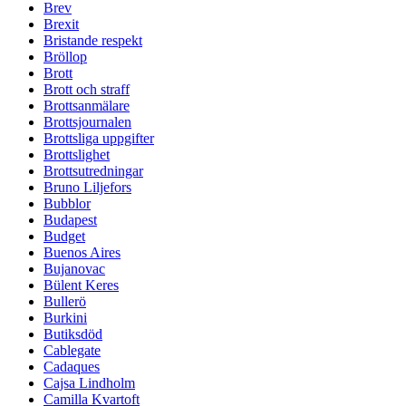
Brev
Brexit
Bristande respekt
Bröllop
Brott
Brott och straff
Brottsanmälare
Brottsjournalen
Brottsliga uppgifter
Brottslighet
Brottsutredningar
Bruno Liljefors
Bubblor
Budapest
Budget
Buenos Aires
Bujanovac
Bülent Keres
Bullerö
Burkini
Butiksdöd
Cablegate
Cadaques
Cajsa Lindholm
Camilla Kvartoft