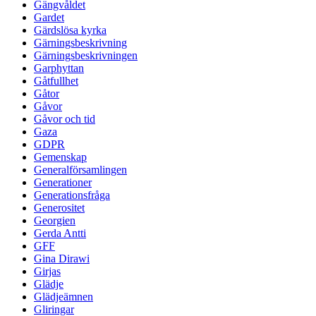
Gängvåldet
Gardet
Gärdslösa kyrka
Gärningsbeskrivning
Gärningsbeskrivningen
Garphyttan
Gåtfullhet
Gåtor
Gåvor
Gåvor och tid
Gaza
GDPR
Gemenskap
Generalförsamlingen
Generationer
Generationsfråga
Generositet
Georgien
Gerda Antti
GFF
Gina Dirawi
Girjas
Glädje
Glädjeämnen
Gliringar