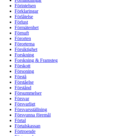
Förhandlingar
Förintelsen
Förklaringar
Förlåtelse
Förlust
Förmätenhet
Förnuft
Förorten
Förorterna
Försiktighet
Forskning
Forskning & Framsteg
Förskott
Försoning
Förstå
Förståelse
Förstånd
Försummelser
Försvar
Försvarligt
Försvarsställning
Försvunna föremål
Förtal
Förtalskassan
Förtroende