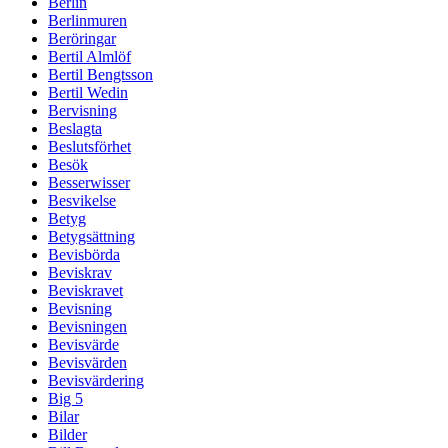
Berlin
Berlinmuren
Beröringar
Bertil Almlöf
Bertil Bengtsson
Bertil Wedin
Bervisning
Beslagta
Beslutsförhet
Besök
Besserwisser
Besvikelse
Betyg
Betygsättning
Bevisbörda
Beviskrav
Beviskravet
Bevisning
Bevisningen
Bevisvärde
Bevisvärden
Bevisvärdering
Big 5
Bilar
Bilder