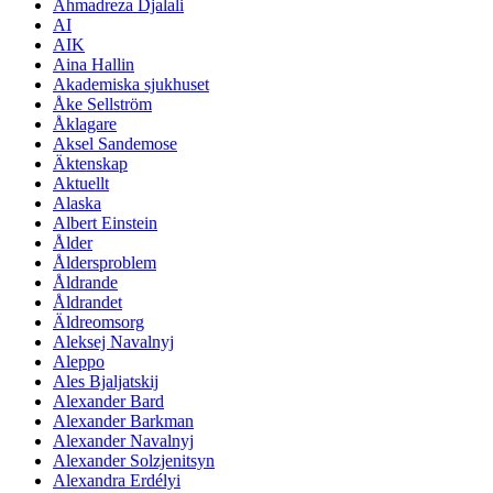
Ahmadreza Djalali
AI
AIK
Aina Hallin
Akademiska sjukhuset
Åke Sellström
Åklagare
Aksel Sandemose
Äktenskap
Aktuellt
Alaska
Albert Einstein
Ålder
Åldersproblem
Åldrande
Åldrandet
Äldreomsorg
Aleksej Navalnyj
Aleppo
Ales Bjaljatskij
Alexander Bard
Alexander Barkman
Alexander Navalnyj
Alexander Solzjenitsyn
Alexandra Erdélyi