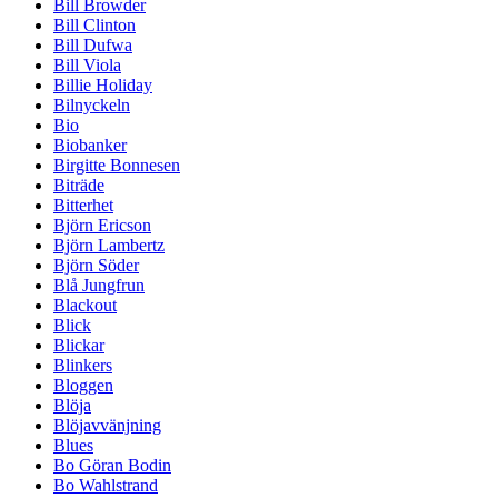
Bill Browder
Bill Clinton
Bill Dufwa
Bill Viola
Billie Holiday
Bilnyckeln
Bio
Biobanker
Birgitte Bonnesen
Biträde
Bitterhet
Björn Ericson
Björn Lambertz
Björn Söder
Blå Jungfrun
Blackout
Blick
Blickar
Blinkers
Bloggen
Blöja
Blöjavvänjning
Blues
Bo Göran Bodin
Bo Wahlstrand