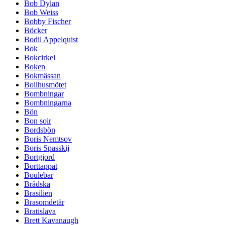
Bob Dylan
Bob Weiss
Bobby Fischer
Böcker
Bodil Appelquist
Bok
Bokcirkel
Boken
Bokmässan
Bollhusmötet
Bombningar
Bombningarna
Bön
Bon soir
Bordsbön
Boris Nemtsov
Boris Spasskij
Bortgjord
Borttappat
Boulebar
Brådska
Brasilien
Brasomdetär
Bratislava
Brett Kavanaugh