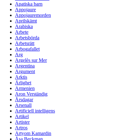
Apatiska barn
Appojaure
Appojauremorden
Aprilskämt
Arabiska
Arbete
Arbetsbörda
Arbetsrätt
Arbogafallet
Arg
Argelès sur Mer
Argentina
Argument
Arktis
Ärlighet
Armenien
Aron Verständig
Årsdagar
Arsenall
Artificiell intelligens
Artikel
Artister
Artros
Artyom Kamardin
Åsa Beckman