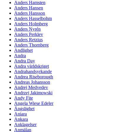
Anders Hamsten
Anders Hansen
Anders Hansson
Anders Hasselbohm
Anders Holmberg
Anders Nyrén
Anders Perklev
Anders Retzius
Anders Thornberg
Andlighet
Andra
Andra Day
Andra världskriget
Andrahandsyrkande
Andrea Riseborough
Andreas Johansson
Andrej Medvedev
Andrzej Jakimowski
Andy Fite
Angela Wiese Edeler
Ängslighet
Aniara
Ankara
Anklagelser
Anmälan