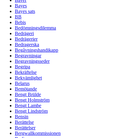
Bäver
Bayes
Bayes sats
BB
Bebis
Bedömningsdilemma
Bedrägeri
Bedrägerier
Bedragerska
Begåvningshandikapp
Begravningar
Begravningsseder
Begripa
Bekräftelse
Bekvämlighet
Belarus
Bemötande
Bengt Brülde
Bengt Holmström
Bengt Lambe
Bengt Lindström
Bensin
Berättelse
Berättelser
Bergwallkommissionen