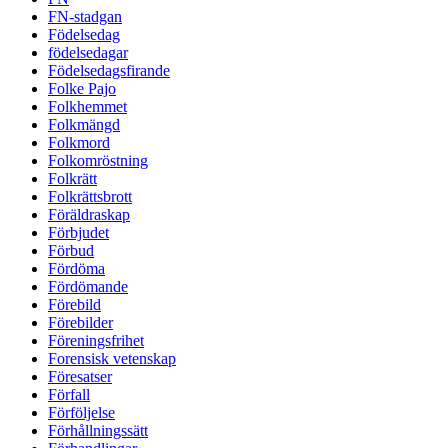
FN-stadgan
Födelsedag
födelsedagar
Födelsedagsfirande
Folke Pajo
Folkhemmet
Folkmängd
Folkmord
Folkomröstning
Folkrätt
Folkrättsbrott
Föräldraskap
Förbjudet
Förbud
Fördöma
Fördömande
Förebild
Förebilder
Föreningsfrihet
Forensisk vetenskap
Föresatser
Förfall
Förföljelse
Förhållningssätt