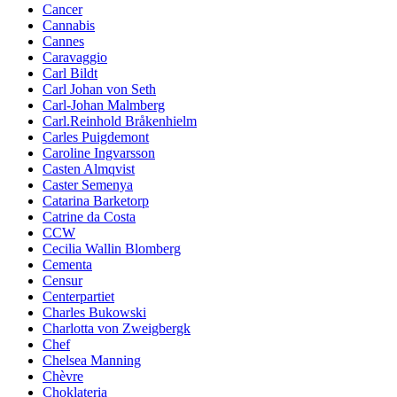
Cancer
Cannabis
Cannes
Caravaggio
Carl Bildt
Carl Johan von Seth
Carl-Johan Malmberg
Carl.Reinhold Bråkenhielm
Carles Puigdemont
Caroline Ingvarsson
Casten Almqvist
Caster Semenya
Catarina Barketorp
Catrine da Costa
CCW
Cecilia Wallin Blomberg
Cementa
Censur
Centerpartiet
Charles Bukowski
Charlotta von Zweigbergk
Chef
Chelsea Manning
Chèvre
Choklateria