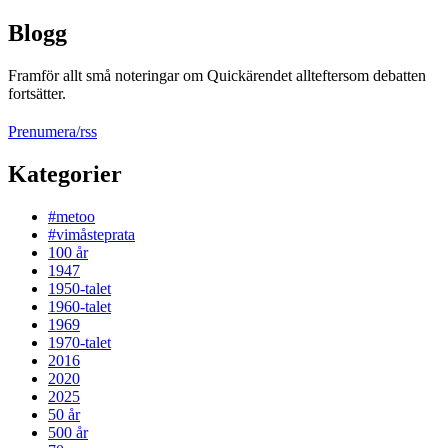
Blogg
Framför allt små noteringar om Quickärendet allteftersom debatten
fortsätter.
Prenumera/rss
Kategorier
#metoo
#vimåsteprata
100 år
1947
1950-talet
1960-talet
1969
1970-talet
2016
2020
2025
50 år
500 år