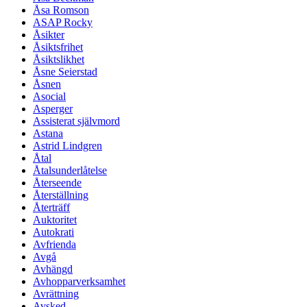
Åsa Romson
ASAP Rocky
Åsikter
Åsiktsfrihet
Åsiktslikhet
Åsne Seierstad
Åsnen
Asocial
Asperger
Assisterat självmord
Astana
Astrid Lindgren
Åtal
Åtalsunderlåtelse
Återseende
Återställning
Återträff
Auktoritet
Autokrati
Avfrienda
Avgå
Avhängd
Avhopparverksamhet
Avrättning
Avsked