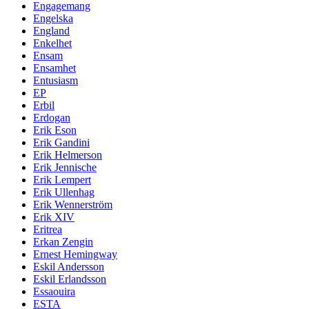
Engagemang
Engelska
England
Enkelhet
Ensam
Ensamhet
Entusiasm
EP
Erbil
Erdogan
Erik Eson
Erik Gandini
Erik Helmerson
Erik Jennische
Erik Lempert
Erik Ullenhag
Erik Wennerström
Erik XIV
Eritrea
Erkan Zengin
Ernest Hemingway
Eskil Andersson
Eskil Erlandsson
Essaouira
ESTA