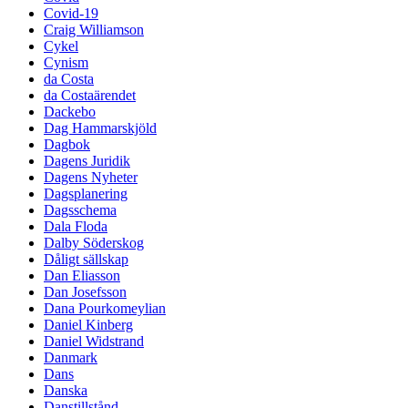
Covid-19
Craig Williamson
Cykel
Cynism
da Costa
da Costaärendet
Dackebo
Dag Hammarskjöld
Dagbok
Dagens Juridik
Dagens Nyheter
Dagsplanering
Dagsschema
Dala Floda
Dalby Söderskog
Dåligt sällskap
Dan Eliasson
Dan Josefsson
Dana Pourkomeylian
Daniel Kinberg
Daniel Widstrand
Danmark
Dans
Danska
Danstillstånd