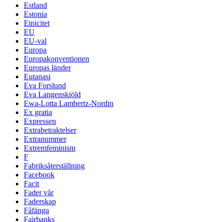
Estland
Estonia
Etnicitet
EU
EU-val
Europa
Europakonventionen
Europas länder
Eutanasi
Eva Forslund
Eva Langenskiöld
Ewa-Lotta Lambertz-Nordin
Ex gratia
Expressen
Extrabetraktelser
Extranummer
Extremfeminism
F
Fabriksåterställning
Facebook
Facit
Fader vår
Faderskap
Fåfänga
Fairbanks