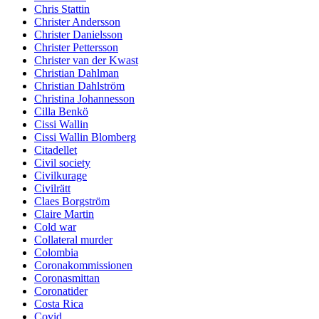
Chris Stattin
Christer Andersson
Christer Danielsson
Christer Pettersson
Christer van der Kwast
Christian Dahlman
Christian Dahlström
Christina Johannesson
Cilla Benkö
Cissi Wallin
Cissi Wallin Blomberg
Citadellet
Civil society
Civilkurage
Civilrätt
Claes Borgström
Claire Martin
Cold war
Collateral murder
Colombia
Coronakommissionen
Coronasmittan
Coronatider
Costa Rica
Covid