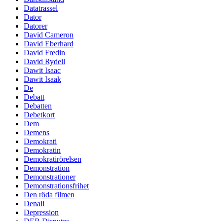
Datatrassel
Dator
Datorer
David Cameron
David Eberhard
David Fredin
David Rydell
Dawit Isaac
Dawit Isaak
De
Debatt
Debatten
Debetkort
Dem
Demens
Demokrati
Demokratin
Demokratirörelsen
Demonstration
Demonstrationer
Demonstrationsfrihet
Den röda filmen
Denali
Depression