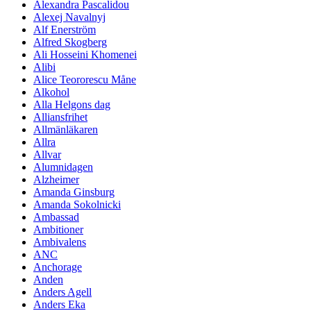
Alexandra Pascalidou
Alexej Navalnyj
Alf Enerström
Alfred Skogberg
Ali Hosseini Khomenei
Alibi
Alice Teororescu Måne
Alkohol
Alla Helgons dag
Alliansfrihet
Allmänläkaren
Allra
Allvar
Alumnidagen
Alzheimer
Amanda Ginsburg
Amanda Sokolnicki
Ambassad
Ambitioner
Ambivalens
ANC
Anchorage
Anden
Anders Agell
Anders Eka