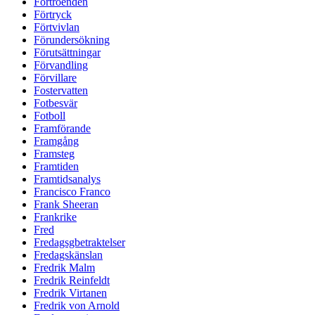
Förtroenden
Förtryck
Förtvivlan
Förundersökning
Förutsättningar
Förvandling
Förvillare
Fostervatten
Fotbesvär
Fotboll
Framförande
Framgång
Framsteg
Framtiden
Framtidsanalys
Francisco Franco
Frank Sheeran
Frankrike
Fred
Fredagsgbetraktelser
Fredagskänslan
Fredrik Malm
Fredrik Reinfeldt
Fredrik Virtanen
Fredrik von Arnold