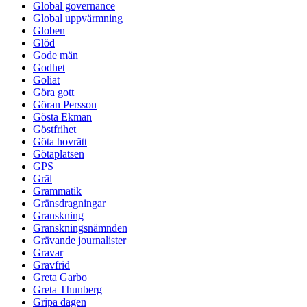
Global governance
Global uppvärmning
Globen
Glöd
Gode män
Godhet
Goliat
Göra gott
Göran Persson
Gösta Ekman
Göstfrihet
Göta hovrätt
Götaplatsen
GPS
Gräl
Grammatik
Gränsdragningar
Granskning
Granskningsnämnden
Grävande journalister
Gravar
Gravfrid
Greta Garbo
Greta Thunberg
Gripa dagen