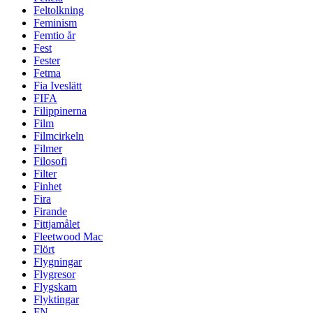
Feltolkning
Feminism
Femtio år
Fest
Fester
Fetma
Fia Iveslätt
FIFA
Filippinerna
Film
Filmcirkeln
Filmer
Filosofi
Filter
Finhet
Fira
Firande
Fittjamålet
Fleetwood Mac
Flört
Flygningar
Flygresor
Flygskam
Flyktingar
FN