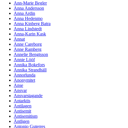
Ann-Marie Begler
Anna Andersson
Anna Ardin
Anna Hedenmo
Anna Kinberg Batra
Anna Lindstedt
Anna-Karin Kask
Annat
Anne Careborg
Anne Ramberg
Annelie Bengtsson
Annie Lööf
Annika Bokefors
Annika Strandhäll
Annorlunda
Anonymitet
Anse
Ansvar
Ansvarstagande
Antarktis
Antilagen
Antisemit
Antisemitism
Äntligen
Antonio Guterres