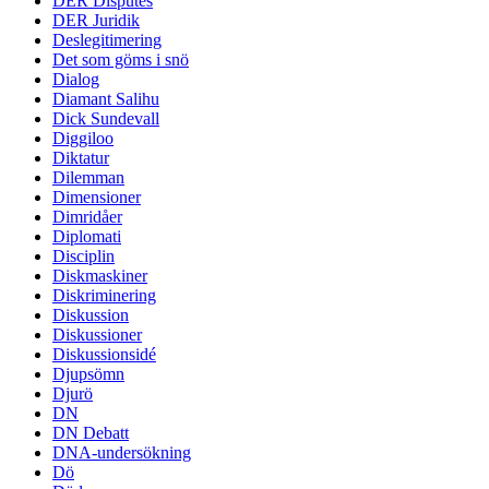
DER Disputes
DER Juridik
Deslegitimering
Det som göms i snö
Dialog
Diamant Salihu
Dick Sundevall
Diggiloo
Diktatur
Dilemman
Dimensioner
Dimridåer
Diplomati
Disciplin
Diskmaskiner
Diskriminering
Diskussion
Diskussioner
Diskussionsidé
Djupsömn
Djurö
DN
DN Debatt
DNA-undersökning
Dö