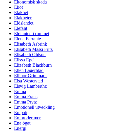
Ekonomisk skada
Ekot
Elakhet
Elakheter
Eldslandet
Elefant
Elefanten i rummet
Elena Ferrante
Elisabeth Åsbrink
Elisabeth Massi Fritz
Elisabeth Ohlson
Elissa Epel
Elizabeth Blackburn
Ellen Lagerblad
Ellinor Grimmark
Elsa Westerstad
Elsvig Lamberthz
Emma
Emma Frans
Emma Prytz
Emotionell utveckling
Empati
En broder mer
Ena ögat
Energi