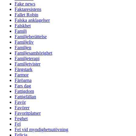
Fake news
Faktaresistens
Fallet Robin
Falska anklagelser
Falskhet
Familj
Familjeberättelse
Familjeliv
Familjen
Familjesamhörighet
Familjeterapi
Familjetvister
Färgstark
Farmor
Färöarna
Fars dag
Fattigdom
Fattigfällan
Favör
Favörer
Favoritplatser
Feghet
Fel
Fel vid myndighetsutövning
Felicia