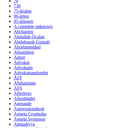
70
730
75-årsdag
90-åring
95-åringen
A complete unknown
Abchazien
Abdullah Öcalan
Abdulrazak Gurnah
Abortmotstånd
Absorption
Adept
Advokat
Advokater
Advokatsamfundet
ÅFF
Afghanistan
AFS
Afterlives
Aftonbladet
Agerande
Aggressionsbrott
Agneta Cronholm
Agneta Svensson
Ahmadiyya