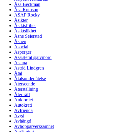
Åsa Beckman
Åsa Romson
ASAP Rocky
Åsikter
Åsiktsfrihet
Åsiktslikhet
Åsne Seierstad
Åsnen
Asocial
Asperger
Assisterat självmord
Astana
Astrid Lindgren
Åtal
Åtalsunderlåtelse
Återseende
Återställning
Återträff
Auktoritet
Autokrati
Avfrienda
Avgå
Avhängd
Avhopparverksamhet
Avrättning