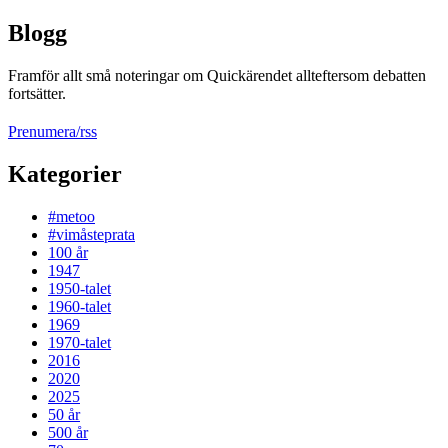
Blogg
Framför allt små noteringar om Quickärendet allteftersom debatten
fortsätter.
Prenumera/rss
Kategorier
#metoo
#vimåsteprata
100 år
1947
1950-talet
1960-talet
1969
1970-talet
2016
2020
2025
50 år
500 år