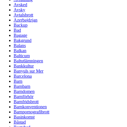
Avsked
Avsky
Avtalsbrott
Azerbajdzjan
Backup
Bad
Bagage
Bakgrund
Balans
Balkan
Balticum
Baltutlämningen
Bankkultur
Banyuls sur Mer
Barcelona
Barn
Barnbarn
Barndomen
Barnförhör
Barnfridsbrott
Barnkonventionen
Barnpornografibrott
Basinkomst
Båstad