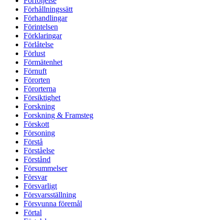
Förföljelse
Förhållningssätt
Förhandlingar
Förintelsen
Förklaringar
Förlåtelse
Förlust
Förmätenhet
Förnuft
Förorten
Förorterna
Försiktighet
Forskning
Forskning & Framsteg
Förskott
Försoning
Förstå
Förståelse
Förstånd
Försummelser
Försvar
Försvarligt
Försvarsställning
Försvunna föremål
Förtal