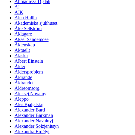
Ahmadreza Djalali
AI
AIK
Aina Hallin
Akademiska sjukhuset
Åke Sellström
Åklagare
Aksel Sandemose
Äktenskap
Aktuellt
Alaska
Albert Einstein
Ålder
Åldersproblem
Åldrande
Åldrandet
Äldreomsorg
Aleksej Navalnyj
Aleppo
Ales Bjaljatskij
Alexander Bard
Alexander Barkman
Alexander Navalnyj
Alexander Solzjenitsyn
Alexandra Erdélyi