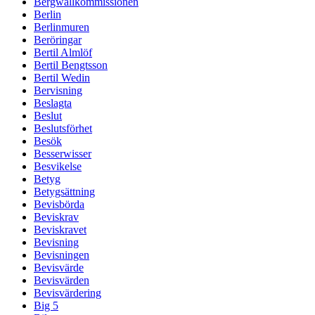
Bergwallkommissionen
Berlin
Berlinmuren
Beröringar
Bertil Almlöf
Bertil Bengtsson
Bertil Wedin
Bervisning
Beslagta
Beslut
Beslutsförhet
Besök
Besserwisser
Besvikelse
Betyg
Betygsättning
Bevisbörda
Beviskrav
Beviskravet
Bevisning
Bevisningen
Bevisvärde
Bevisvärden
Bevisvärdering
Big 5