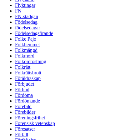
Flyktingar
FN
FN-stadgan
Födelsedag
födelsedagar
Födelsedagsfirande
Folke Pajo
Folkhemmet
Folkmängd
Folkmord
Folkomröstning
Folkrätt
Folkrättsbrott
Föräldraskap
Förbjudet
Förbud
Fördöma
Fördömande
Förebild
Förebilder
Föreningsfrihet
Forensisk vetenskap
Föresatser
Förfall