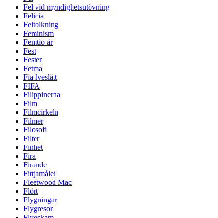
Fel vid myndighetsutövning
Felicia
Feltolkning
Feminism
Femtio år
Fest
Fester
Fetma
Fia Iveslätt
FIFA
Filippinerna
Film
Filmcirkeln
Filmer
Filosofi
Filter
Finhet
Fira
Firande
Fittjamålet
Fleetwood Mac
Flört
Flygningar
Flygresor
Flygskam