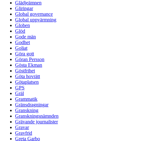
Glädjeämnen
Gliringar
Global governance
Global uppvärmning
Globen
Glöd
Gode män
Godhet
Goliat
Göra gott
Göran Persson
Gösta Ekman
Göstfrihet
Göta hovrätt
Götaplatsen
GPS
Gräl
Grammatik
Gränsdragningar
Granskning
Granskningsnämnden
Grävande journalister
Gravar
Gravfrid
Greta Garbo