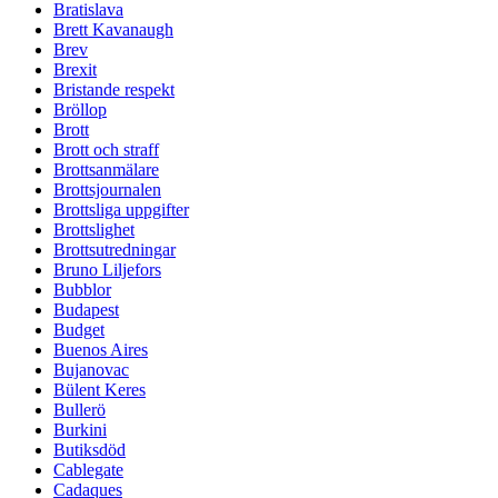
Bratislava
Brett Kavanaugh
Brev
Brexit
Bristande respekt
Bröllop
Brott
Brott och straff
Brottsanmälare
Brottsjournalen
Brottsliga uppgifter
Brottslighet
Brottsutredningar
Bruno Liljefors
Bubblor
Budapest
Budget
Buenos Aires
Bujanovac
Bülent Keres
Bullerö
Burkini
Butiksdöd
Cablegate
Cadaques