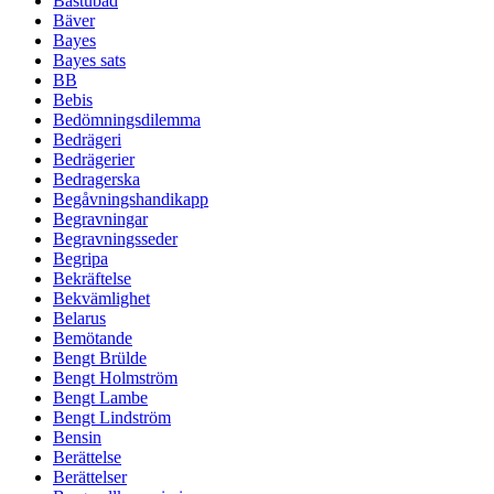
Bastubad
Bäver
Bayes
Bayes sats
BB
Bebis
Bedömningsdilemma
Bedrägeri
Bedrägerier
Bedragerska
Begåvningshandikapp
Begravningar
Begravningsseder
Begripa
Bekräftelse
Bekvämlighet
Belarus
Bemötande
Bengt Brülde
Bengt Holmström
Bengt Lambe
Bengt Lindström
Bensin
Berättelse
Berättelser