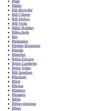
Bilar
Bilder
Bill Browder
Bill Clinton
Bill Dufwa
Bill Viola
Billie Holiday
Bilnyckeln
Bio
Biobanker
Birgitte Bonnesen
Biträde
Bitterhet
Björn Ericson
Björn Lambertz
Björn Söder
Blå Jungfrun
Blackout
Blick
Blickar
Blinkers
Bloggen
Blöja
Blöjavvänjning
Blues