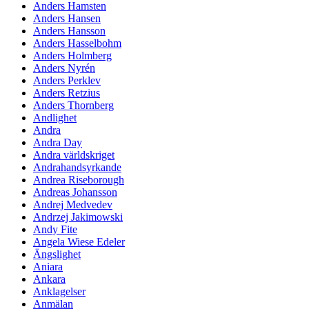
Anders Hamsten
Anders Hansen
Anders Hansson
Anders Hasselbohm
Anders Holmberg
Anders Nyrén
Anders Perklev
Anders Retzius
Anders Thornberg
Andlighet
Andra
Andra Day
Andra världskriget
Andrahandsyrkande
Andrea Riseborough
Andreas Johansson
Andrej Medvedev
Andrzej Jakimowski
Andy Fite
Angela Wiese Edeler
Ängslighet
Aniara
Ankara
Anklagelser
Anmälan