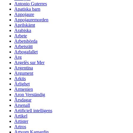
Antonio Guterres
Apatiska barn
Appojaure
Appojauremorden
Aprilskämt
Arabiska
Arbete
Arbetsbörda
Arbetsrätt
Arbogafallet
Arg
Argelès sur Mer
Argentina
Argument
Arktis
Ärlighet
Armenien
Aron Verständig
Årsdagar
Arsenall
Artificiell intelligens
Artikel
Artister
Artros
Artyom Kamardin