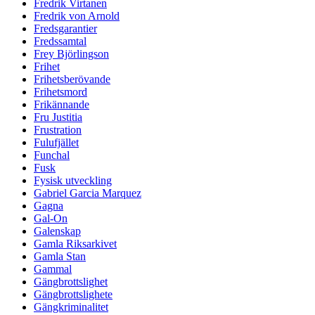
Fredrik Virtanen
Fredrik von Arnold
Fredsgarantier
Fredssamtal
Frey Björlingson
Frihet
Frihetsberövande
Frihetsmord
Frikännande
Fru Justitia
Frustration
Fulufjället
Funchal
Fusk
Fysisk utveckling
Gabriel Garcia Marquez
Gagna
Gal-On
Galenskap
Gamla Riksarkivet
Gamla Stan
Gammal
Gängbrottslighet
Gängbrottslighete
Gängkriminalitet