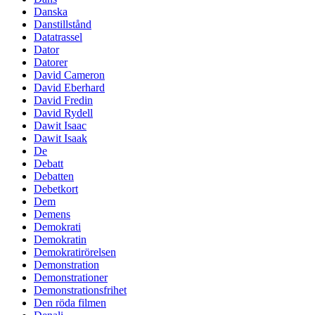
Danska
Danstillstånd
Datatrassel
Dator
Datorer
David Cameron
David Eberhard
David Fredin
David Rydell
Dawit Isaac
Dawit Isaak
De
Debatt
Debatten
Debetkort
Dem
Demens
Demokrati
Demokratin
Demokratirörelsen
Demonstration
Demonstrationer
Demonstrationsfrihet
Den röda filmen