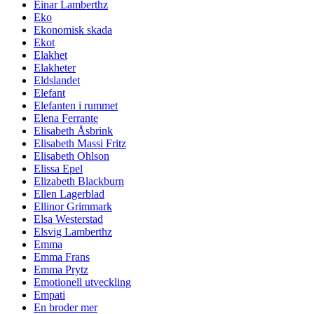
Einar Lamberthz
Eko
Ekonomisk skada
Ekot
Elakhet
Elakheter
Eldslandet
Elefant
Elefanten i rummet
Elena Ferrante
Elisabeth Åsbrink
Elisabeth Massi Fritz
Elisabeth Ohlson
Elissa Epel
Elizabeth Blackburn
Ellen Lagerblad
Ellinor Grimmark
Elsa Westerstad
Elsvig Lamberthz
Emma
Emma Frans
Emma Prytz
Emotionell utveckling
Empati
En broder mer