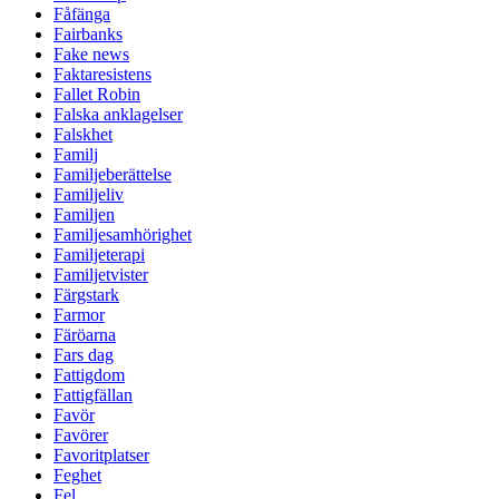
Fåfänga
Fairbanks
Fake news
Faktaresistens
Fallet Robin
Falska anklagelser
Falskhet
Familj
Familjeberättelse
Familjeliv
Familjen
Familjesamhörighet
Familjeterapi
Familjetvister
Färgstark
Farmor
Färöarna
Fars dag
Fattigdom
Fattigfällan
Favör
Favörer
Favoritplatser
Feghet
Fel