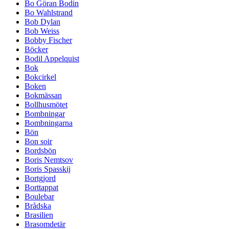
Bo Göran Bodin
Bo Wahlstrand
Bob Dylan
Bob Weiss
Bobby Fischer
Böcker
Bodil Appelquist
Bok
Bokcirkel
Boken
Bokmässan
Bollhusmötet
Bombningar
Bombningarna
Bön
Bon soir
Bordsbön
Boris Nemtsov
Boris Spasskij
Bortgjord
Borttappat
Boulebar
Brådska
Brasilien
Brasomdetär