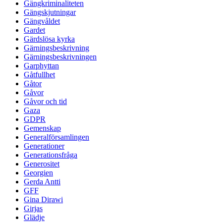
Gängkriminaliteten
Gängskjutningar
Gängvåldet
Gardet
Gärdslösa kyrka
Gärningsbeskrivning
Gärningsbeskrivningen
Garphyttan
Gåtfullhet
Gåtor
Gåvor
Gåvor och tid
Gaza
GDPR
Gemenskap
Generalförsamlingen
Generationer
Generationsfråga
Generositet
Georgien
Gerda Antti
GFF
Gina Dirawi
Girjas
Glädje