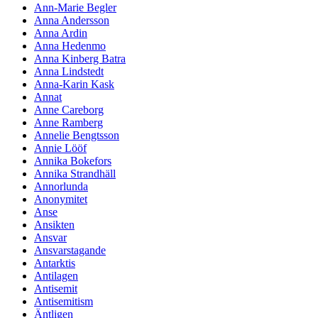
Ann-Marie Begler
Anna Andersson
Anna Ardin
Anna Hedenmo
Anna Kinberg Batra
Anna Lindstedt
Anna-Karin Kask
Annat
Anne Careborg
Anne Ramberg
Annelie Bengtsson
Annie Lööf
Annika Bokefors
Annika Strandhäll
Annorlunda
Anonymitet
Anse
Ansikten
Ansvar
Ansvarstagande
Antarktis
Antilagen
Antisemit
Antisemitism
Äntligen