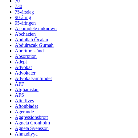
70
730
75-årsdag
90-åring
95-åringen
A complete unknown
Abchazien
Abdullah Öcalan
Abdulrazak Gurnah
Abortmotstånd
Absorption
Adept
Advokat
Advokater
Advokatsamfundet
ÅFF
Afghanistan
AFS
Afterlives
Aftonbladet
Agerande
Aggressionsbrott
Agneta Cronholm
Agneta Svensson
Ahmadiyya