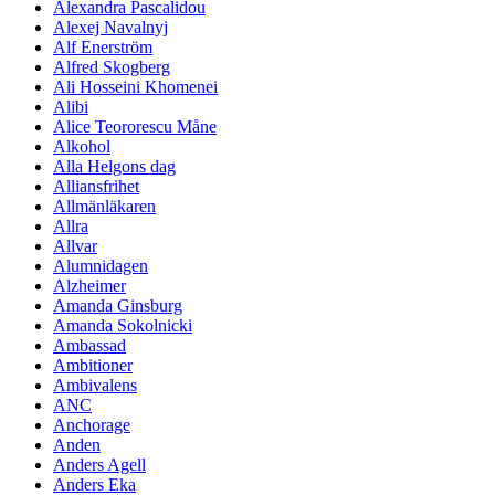
Alexandra Pascalidou
Alexej Navalnyj
Alf Enerström
Alfred Skogberg
Ali Hosseini Khomenei
Alibi
Alice Teororescu Måne
Alkohol
Alla Helgons dag
Alliansfrihet
Allmänläkaren
Allra
Allvar
Alumnidagen
Alzheimer
Amanda Ginsburg
Amanda Sokolnicki
Ambassad
Ambitioner
Ambivalens
ANC
Anchorage
Anden
Anders Agell
Anders Eka