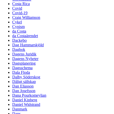
Costa Rica
Covid
Covid-19
Craig Williamson
Cykel
Cynism
da Costa
da Costaärendet
Dackebo
Dag Hammarskjöld
Dagbok
Dagens Juridik
Dagens Nyheter
Dagsplanering
Dagsschema
Dala Floda
Dalby Söderskog
Dåligt sällskap
Dan Eliasson
Dan Josefsson
Dana Pourkomeylian
Daniel Kinberg
Daniel Widstrand
Danmark
Dans