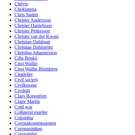
Chèvre
Choklateria
Chris Stattin
Christer Andersson
Christer Danielsson
Christer Pettersson
Christer van der Kwast
Christian Dahlman
Christian Dahlström
Christina Johannesson
Cilla Benkö
Cissi Wallin
Cissi Wallin Blomberg
Citadellet
Civil society
Civilkurage
Civilrätt
Claes Borgström
Claire Martin
Cold war
Collateral murder
Colombia
Coronakommissionen
Coronasmittan
Coronatider