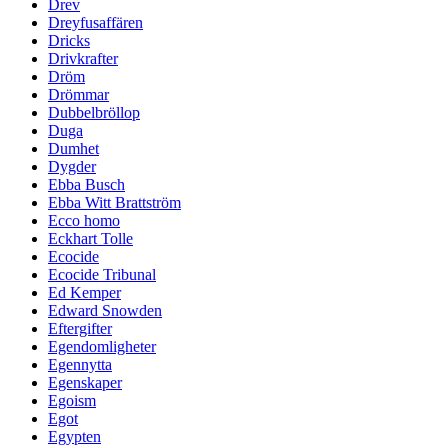
Drev
Dreyfusaffären
Dricks
Drivkrafter
Dröm
Drömmar
Dubbelbröllop
Duga
Dumhet
Dygder
Ebba Busch
Ebba Witt Brattström
Ecco homo
Eckhart Tolle
Ecocide
Ecocide Tribunal
Ed Kemper
Edward Snowden
Eftergifter
Egendomligheter
Egennytta
Egenskaper
Egoism
Egot
Egypten