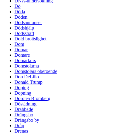
DNA-undersökning
Dö
Döda
Döden
Dödsannonser
Dödshjälp
Dödsstraff
Dold brottslighet
Dom
Domar
Domare
Domarkurs
Domstolarna
Domstolars oberoende
Don DeLillo
Donald Trump
Doping
Dopning
Dorotea Bromberg
Döstädning
Drabbade
Drängsbo
Drängsbo by
Dråp
Drenas