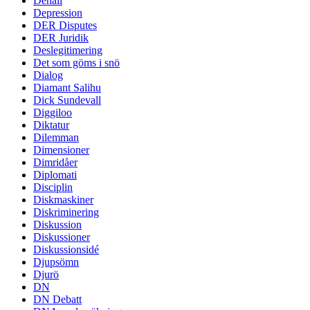
Denali
Depression
DER Disputes
DER Juridik
Deslegitimering
Det som göms i snö
Dialog
Diamant Salihu
Dick Sundevall
Diggiloo
Diktatur
Dilemman
Dimensioner
Dimridåer
Diplomati
Disciplin
Diskmaskiner
Diskriminering
Diskussion
Diskussioner
Diskussionsidé
Djupsömn
Djurö
DN
DN Debatt