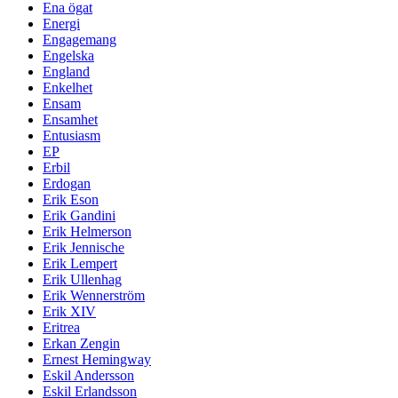
Ena ögat
Energi
Engagemang
Engelska
England
Enkelhet
Ensam
Ensamhet
Entusiasm
EP
Erbil
Erdogan
Erik Eson
Erik Gandini
Erik Helmerson
Erik Jennische
Erik Lempert
Erik Ullenhag
Erik Wennerström
Erik XIV
Eritrea
Erkan Zengin
Ernest Hemingway
Eskil Andersson
Eskil Erlandsson