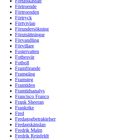
Förtalskassan
Förtroende
Förtroenden
Förtryck
Förtvivlan
Förundersökning
Förutsättningar
Förvandling
Förvillare
Fostervatten
Fotbesvär
Fotboll
Framförande
Framgång
Framsteg
Framtiden
Framtidsanalys
Francisco Franco
Frank Sheeran
Frankrike
Fred
Fredagsgbetraktelser
Fredagskänslan
Fredrik Malm
Fredrik Reinfeldt