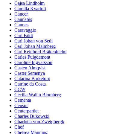
Cajsa Lindholm
Camilla Kvartoft
Cancer
Cannabis
Cannes
Caravaggio
Carl Bildt
Carl Johan von Seth
Carl-Johan Malmberg
Carl.Reinhold Bråkenhielm
Carles Puigdemont
Caroline Ingvarsson
Casten Almqvist
Caster Semenya
Catarina Barketorp
Catrine da Costa
CCW
Cecilia Wallin Blomberg
Cementa
Censur
Centerpartiet
Charles Bukowski
Charlotta von Zweigbergk
Chef
Chelsea Manning