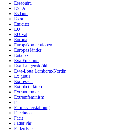
Essaouira
ESTA
Estland
Estonia
Etnicitet
EU
EU-val
Europa
Europakonventionen
Europas länder
Eutanasi
Eva Forslund
Eva Langenskiöld
Ewa-Lotta Lambertz-Nordin
Ex gratia
Expressen
Extrabetraktelser
Extranummer
Extremfeminism
F
Fabriksåterställning
Facebook
Facit
Fader vår
Faderskap