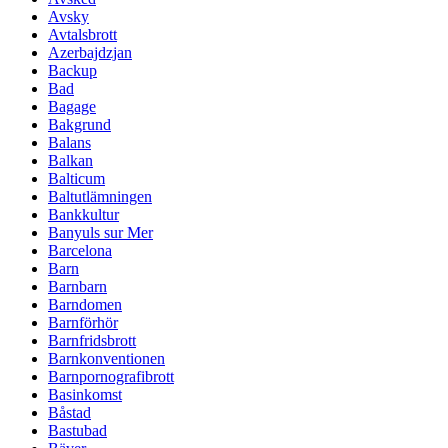
Avsky
Avtalsbrott
Azerbajdzjan
Backup
Bad
Bagage
Bakgrund
Balans
Balkan
Balticum
Baltutlämningen
Bankkultur
Banyuls sur Mer
Barcelona
Barn
Barnbarn
Barndomen
Barnförhör
Barnfridsbrott
Barnkonventionen
Barnpornografibrott
Basinkomst
Båstad
Bastubad