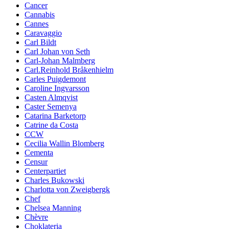
Cancer
Cannabis
Cannes
Caravaggio
Carl Bildt
Carl Johan von Seth
Carl-Johan Malmberg
Carl.Reinhold Bråkenhielm
Carles Puigdemont
Caroline Ingvarsson
Casten Almqvist
Caster Semenya
Catarina Barketorp
Catrine da Costa
CCW
Cecilia Wallin Blomberg
Cementa
Censur
Centerpartiet
Charles Bukowski
Charlotta von Zweigbergk
Chef
Chelsea Manning
Chèvre
Choklateria