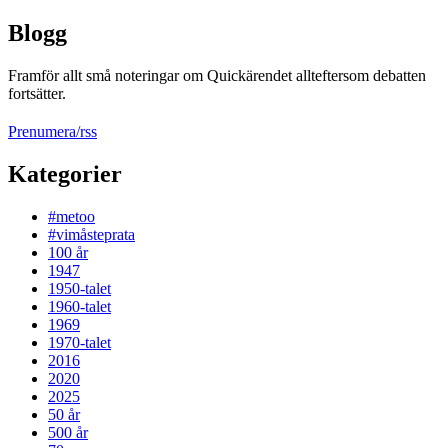
Blogg
Framför allt små noteringar om Quickärendet allteftersom debatten
fortsätter.
Prenumera/rss
Kategorier
#metoo
#vimåsteprata
100 år
1947
1950-talet
1960-talet
1969
1970-talet
2016
2020
2025
50 år
500 år