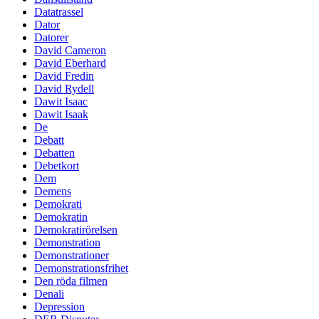
Datatrassel
Dator
Datorer
David Cameron
David Eberhard
David Fredin
David Rydell
Dawit Isaac
Dawit Isaak
De
Debatt
Debatten
Debetkort
Dem
Demens
Demokrati
Demokratin
Demokratirörelsen
Demonstration
Demonstrationer
Demonstrationsfrihet
Den röda filmen
Denali
Depression