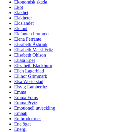
Ekonomisk skada
Ekot
Elakhet
Elakheter
Eldslandet
Elefant
Elefanten i rummet
Elena Ferrante
Elisabeth Åsbrink
Elisabeth Massi Fritz
Elisabeth Ohlson
Elissa Epel
Elizabeth Blackburn
Ellen Lagerblad
Ellinor Grimmark
Elsa Westerstad
Elsvig Lamberthz
Emma
Emma Frans
Emma Prytz
Emotionell utveckling
Empati
En broder mer
Ena ögat
Energi