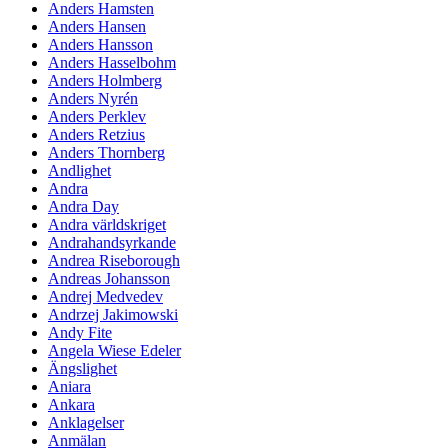
Anders Hamsten
Anders Hansen
Anders Hansson
Anders Hasselbohm
Anders Holmberg
Anders Nyrén
Anders Perklev
Anders Retzius
Anders Thornberg
Andlighet
Andra
Andra Day
Andra världskriget
Andrahandsyrkande
Andrea Riseborough
Andreas Johansson
Andrej Medvedev
Andrzej Jakimowski
Andy Fite
Angela Wiese Edeler
Ängslighet
Aniara
Ankara
Anklagelser
Anmälan