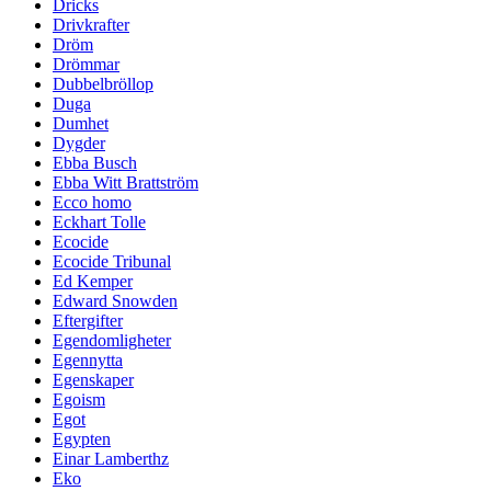
Dricks
Drivkrafter
Dröm
Drömmar
Dubbelbröllop
Duga
Dumhet
Dygder
Ebba Busch
Ebba Witt Brattström
Ecco homo
Eckhart Tolle
Ecocide
Ecocide Tribunal
Ed Kemper
Edward Snowden
Eftergifter
Egendomligheter
Egennytta
Egenskaper
Egoism
Egot
Egypten
Einar Lamberthz
Eko