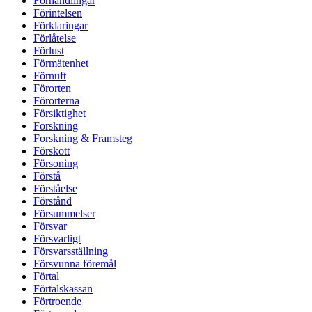
Förhandlingar
Förintelsen
Förklaringar
Förlåtelse
Förlust
Förmätenhet
Förnuft
Förorten
Förorterna
Försiktighet
Forskning
Forskning & Framsteg
Förskott
Försoning
Förstå
Förståelse
Förstånd
Försummelser
Försvar
Försvarligt
Försvarsställning
Försvunna föremål
Förtal
Förtalskassan
Förtroende