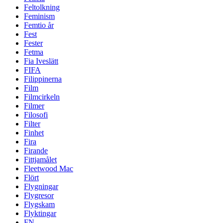
Feltolkning
Feminism
Femtio år
Fest
Fester
Fetma
Fia Iveslätt
FIFA
Filippinerna
Film
Filmcirkeln
Filmer
Filosofi
Filter
Finhet
Fira
Firande
Fittjamålet
Fleetwood Mac
Flört
Flygningar
Flygresor
Flygskam
Flyktingar
FN