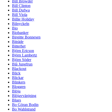
Bill Browder
Bill Clinton
Bill Dufwa
Bill Viola
Billie Holiday
Bilnyckeln
Bio
Biobanker
Birgitte Bonnesen
Biträde
Bitterhet
Björn Ericson
Björn Lambertz
Björn Söder
Blå Jungfrun
Blackout
Blick
Blickar
Blinkers
Bloggen
Blöja
Blöjavvänjning
Blues
Bo Göran Bodin
Bo Wahlstrand