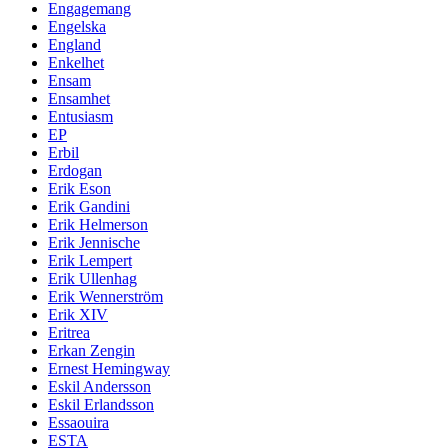
Engagemang
Engelska
England
Enkelhet
Ensam
Ensamhet
Entusiasm
EP
Erbil
Erdogan
Erik Eson
Erik Gandini
Erik Helmerson
Erik Jennische
Erik Lempert
Erik Ullenhag
Erik Wennerström
Erik XIV
Eritrea
Erkan Zengin
Ernest Hemingway
Eskil Andersson
Eskil Erlandsson
Essaouira
ESTA