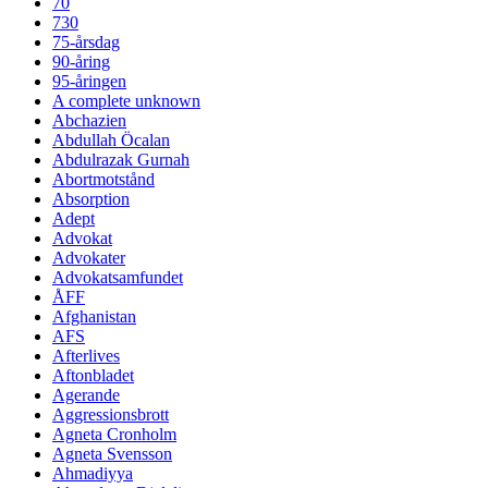
70
730
75-årsdag
90-åring
95-åringen
A complete unknown
Abchazien
Abdullah Öcalan
Abdulrazak Gurnah
Abortmotstånd
Absorption
Adept
Advokat
Advokater
Advokatsamfundet
ÅFF
Afghanistan
AFS
Afterlives
Aftonbladet
Agerande
Aggressionsbrott
Agneta Cronholm
Agneta Svensson
Ahmadiyya