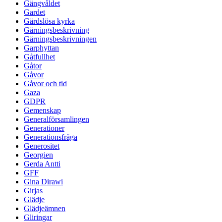
Gängvåldet
Gardet
Gärdslösa kyrka
Gärningsbeskrivning
Gärningsbeskrivningen
Garphyttan
Gåtfullhet
Gåtor
Gåvor
Gåvor och tid
Gaza
GDPR
Gemenskap
Generalförsamlingen
Generationer
Generationsfråga
Generositet
Georgien
Gerda Antti
GFF
Gina Dirawi
Girjas
Glädje
Glädjeämnen
Gliringar