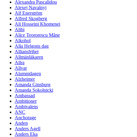
Alexandra Pascalidou
Alexej Navalnyj
Alf Enerström
Alfred Skogberg
Ali Hosseini Khomenei
Alibi
Alice Teororescu Måne
Alkohol
Alla Helgons dag
Alliansfrihet
Allmänläkaren
Allra
Allvar
Alumnidagen
Alzheimer
Amanda Ginsburg
Amanda Sokolnicki
Ambassad
Ambitioner
Ambivalens
ANC
Anchorage
Anden
Anders Agell
Anders Eka