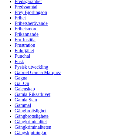
Fredsgarantier
Fredssamtal
Frey Björlingson
Frihet
Frihetsberövande
Frihetsmord
Frikännande
Fru Justitia
Frustration
Fulufjället
Funchal
Fusk
Fysisk utveckling
Gabriel Garcia Marquez
Gagna
Gal-On
Galenskap
Gamla Riksarkivet
Gamla Stan
Gammal
Gängbrottslighet
Gängbrottslighete
Gängkriminalitet
Gängkriminaliteten
Gängskjutningar