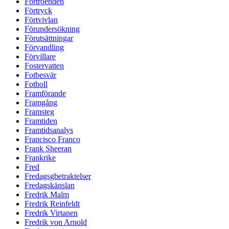
Förtroenden
Förtryck
Förtvivlan
Förundersökning
Förutsättningar
Förvandling
Förvillare
Fostervatten
Fotbesvär
Fotboll
Framförande
Framgång
Framsteg
Framtiden
Framtidsanalys
Francisco Franco
Frank Sheeran
Frankrike
Fred
Fredagsgbetraktelser
Fredagskänslan
Fredrik Malm
Fredrik Reinfeldt
Fredrik Virtanen
Fredrik von Arnold