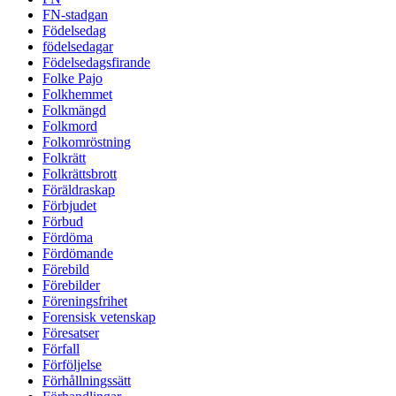
FN-stadgan
Födelsedag
födelsedagar
Födelsedagsfirande
Folke Pajo
Folkhemmet
Folkmängd
Folkmord
Folkomröstning
Folkrätt
Folkrättsbrott
Föräldraskap
Förbjudet
Förbud
Fördöma
Fördömande
Förebild
Förebilder
Föreningsfrihet
Forensisk vetenskap
Föresatser
Förfall
Förföljelse
Förhållningssätt