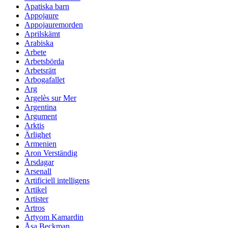
Apatiska barn
Appojaure
Appojauremorden
Aprilskämt
Arabiska
Arbete
Arbetsbörda
Arbetsrätt
Arbogafallet
Arg
Argelès sur Mer
Argentina
Argument
Arktis
Ärlighet
Armenien
Aron Verständig
Årsdagar
Arsenall
Artificiell intelligens
Artikel
Artister
Artros
Artyom Kamardin
Åsa Beckman