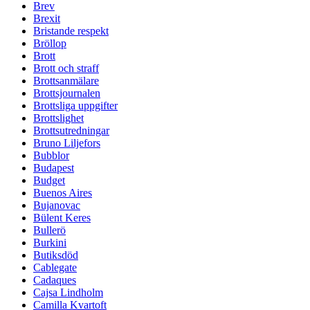
Brev
Brexit
Bristande respekt
Bröllop
Brott
Brott och straff
Brottsanmälare
Brottsjournalen
Brottsliga uppgifter
Brottslighet
Brottsutredningar
Bruno Liljefors
Bubblor
Budapest
Budget
Buenos Aires
Bujanovac
Bülent Keres
Bullerö
Burkini
Butiksdöd
Cablegate
Cadaques
Cajsa Lindholm
Camilla Kvartoft