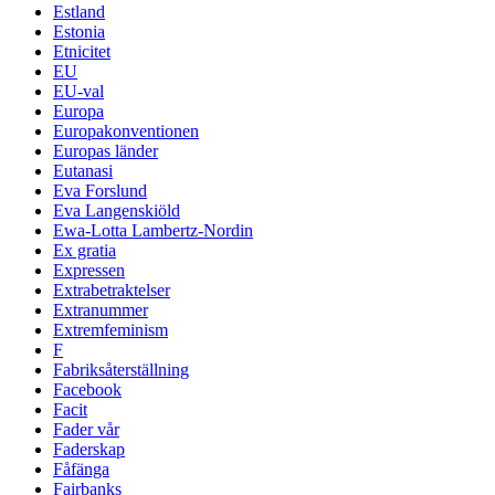
Estland
Estonia
Etnicitet
EU
EU-val
Europa
Europakonventionen
Europas länder
Eutanasi
Eva Forslund
Eva Langenskiöld
Ewa-Lotta Lambertz-Nordin
Ex gratia
Expressen
Extrabetraktelser
Extranummer
Extremfeminism
F
Fabriksåterställning
Facebook
Facit
Fader vår
Faderskap
Fåfänga
Fairbanks