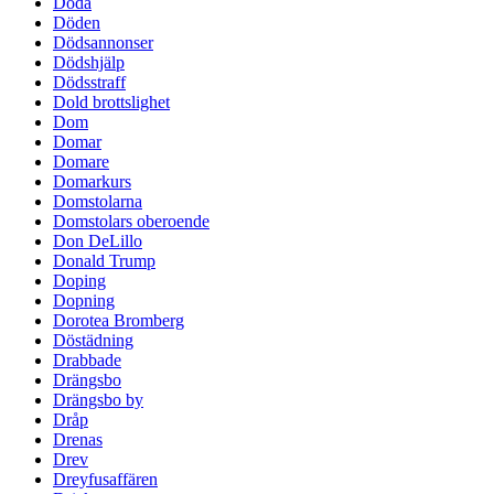
Döda
Döden
Dödsannonser
Dödshjälp
Dödsstraff
Dold brottslighet
Dom
Domar
Domare
Domarkurs
Domstolarna
Domstolars oberoende
Don DeLillo
Donald Trump
Doping
Dopning
Dorotea Bromberg
Döstädning
Drabbade
Drängsbo
Drängsbo by
Dråp
Drenas
Drev
Dreyfusaffären