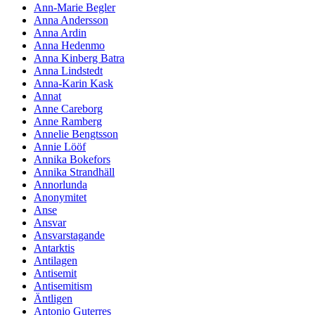
Ann-Marie Begler
Anna Andersson
Anna Ardin
Anna Hedenmo
Anna Kinberg Batra
Anna Lindstedt
Anna-Karin Kask
Annat
Anne Careborg
Anne Ramberg
Annelie Bengtsson
Annie Lööf
Annika Bokefors
Annika Strandhäll
Annorlunda
Anonymitet
Anse
Ansvar
Ansvarstagande
Antarktis
Antilagen
Antisemit
Antisemitism
Äntligen
Antonio Guterres