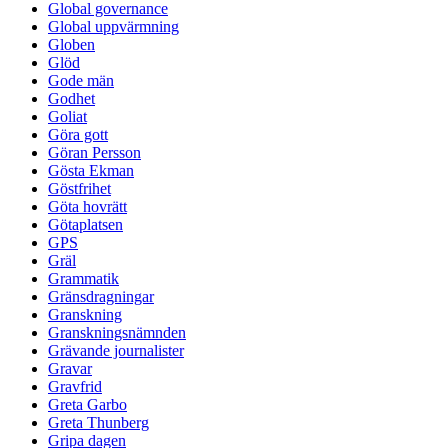
Global governance
Global uppvärmning
Globen
Glöd
Gode män
Godhet
Goliat
Göra gott
Göran Persson
Gösta Ekman
Göstfrihet
Göta hovrätt
Götaplatsen
GPS
Gräl
Grammatik
Gränsdragningar
Granskning
Granskningsnämnden
Grävande journalister
Gravar
Gravfrid
Greta Garbo
Greta Thunberg
Gripa dagen