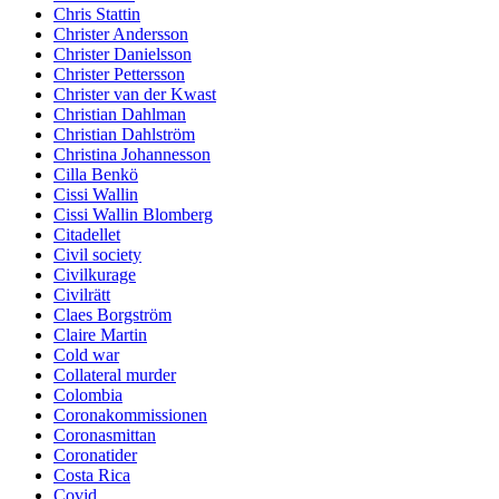
Chris Stattin
Christer Andersson
Christer Danielsson
Christer Pettersson
Christer van der Kwast
Christian Dahlman
Christian Dahlström
Christina Johannesson
Cilla Benkö
Cissi Wallin
Cissi Wallin Blomberg
Citadellet
Civil society
Civilkurage
Civilrätt
Claes Borgström
Claire Martin
Cold war
Collateral murder
Colombia
Coronakommissionen
Coronasmittan
Coronatider
Costa Rica
Covid