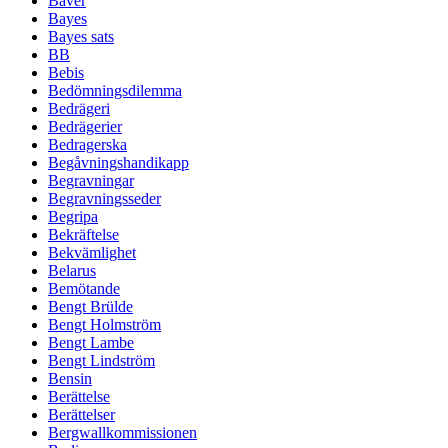
Bäver
Bayes
Bayes sats
BB
Bebis
Bedömningsdilemma
Bedrägeri
Bedrägerier
Bedragerska
Begåvningshandikapp
Begravningar
Begravningsseder
Begripa
Bekräftelse
Bekvämlighet
Belarus
Bemötande
Bengt Brülde
Bengt Holmström
Bengt Lambe
Bengt Lindström
Bensin
Berättelse
Berättelser
Bergwallkommissionen