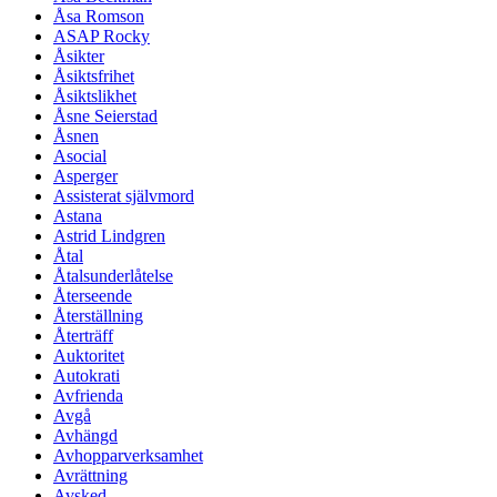
Åsa Romson
ASAP Rocky
Åsikter
Åsiktsfrihet
Åsiktslikhet
Åsne Seierstad
Åsnen
Asocial
Asperger
Assisterat självmord
Astana
Astrid Lindgren
Åtal
Åtalsunderlåtelse
Återseende
Återställning
Återträff
Auktoritet
Autokrati
Avfrienda
Avgå
Avhängd
Avhopparverksamhet
Avrättning
Avsked