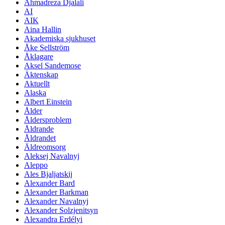
Ahmadreza Djalali
AI
AIK
Aina Hallin
Akademiska sjukhuset
Åke Sellström
Åklagare
Aksel Sandemose
Äktenskap
Aktuellt
Alaska
Albert Einstein
Ålder
Åldersproblem
Åldrande
Åldrandet
Äldreomsorg
Aleksej Navalnyj
Aleppo
Ales Bjaljatskij
Alexander Bard
Alexander Barkman
Alexander Navalnyj
Alexander Solzjenitsyn
Alexandra Erdélyi