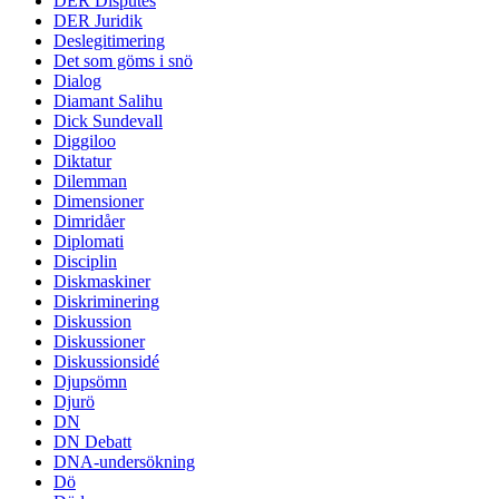
DER Disputes
DER Juridik
Deslegitimering
Det som göms i snö
Dialog
Diamant Salihu
Dick Sundevall
Diggiloo
Diktatur
Dilemman
Dimensioner
Dimridåer
Diplomati
Disciplin
Diskmaskiner
Diskriminering
Diskussion
Diskussioner
Diskussionsidé
Djupsömn
Djurö
DN
DN Debatt
DNA-undersökning
Dö