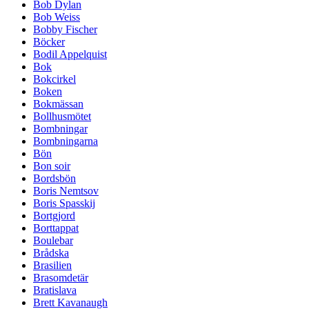
Bob Dylan
Bob Weiss
Bobby Fischer
Böcker
Bodil Appelquist
Bok
Bokcirkel
Boken
Bokmässan
Bollhusmötet
Bombningar
Bombningarna
Bön
Bon soir
Bordsbön
Boris Nemtsov
Boris Spasskij
Bortgjord
Borttappat
Boulebar
Brådska
Brasilien
Brasomdetär
Bratislava
Brett Kavanaugh