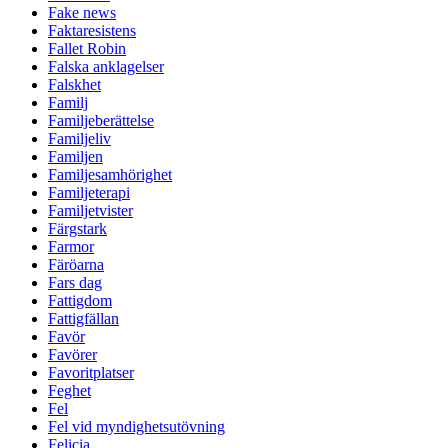
Fake news
Faktaresistens
Fallet Robin
Falska anklagelser
Falskhet
Familj
Familjeberättelse
Familjeliv
Familjen
Familjesamhörighet
Familjeterapi
Familjetvister
Färgstark
Farmor
Färöarna
Fars dag
Fattigdom
Fattigfällan
Favör
Favörer
Favoritplatser
Feghet
Fel
Fel vid myndighetsutövning
Felicia