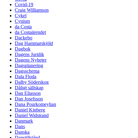
Covid-19
Craig Williamson
Cykel
Cynism
da Costa
da Costaärendet
Dackebo
Dag Hammarskjöld
Dagbok
Dagens Juridik
Dagens Nyheter
Dagsplanering
Dagsschema
Dala Floda
Dalby Söderskog
Dåligt sällskap
Dan Eliasson
Dan Josefsson
Dana Pourkomeylian
Daniel Kinberg
Daniel Widstrand
Danmark
Dans
Danska
Danstillstånd