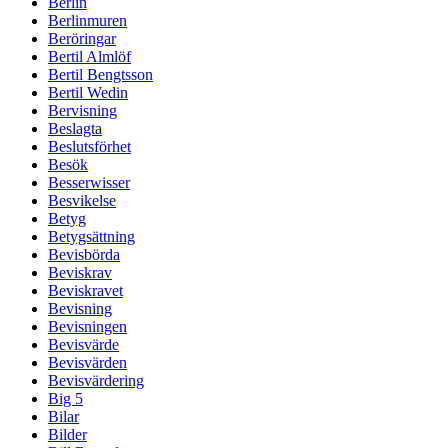
Berlin
Berlinmuren
Beröringar
Bertil Almlöf
Bertil Bengtsson
Bertil Wedin
Bervisning
Beslagta
Beslutsförhet
Besök
Besserwisser
Besvikelse
Betyg
Betygsättning
Bevisbörda
Beviskrav
Beviskravet
Bevisning
Bevisningen
Bevisvärde
Bevisvärden
Bevisvärdering
Big 5
Bilar
Bilder