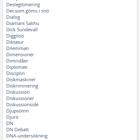
Deslegitimering
Det som göms i snö
Dialog
Diamant Salihu
Dick Sundevall
Diggiloo
Diktatur
Dilemman
Dimensioner
Dimridåer
Diplomati
Disciplin
Diskmaskiner
Diskriminering
Diskussion
Diskussioner
Diskussionsidé
Djupsömn
Djurö
DN
DN Debatt
DNA-undersökning