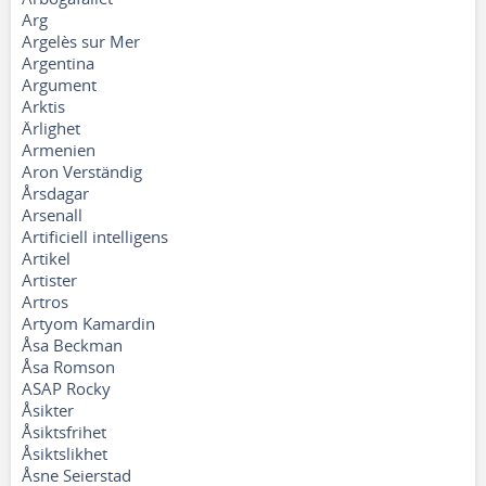
Arg
Argelès sur Mer
Argentina
Argument
Arktis
Ärlighet
Armenien
Aron Verständig
Årsdagar
Arsenall
Artificiell intelligens
Artikel
Artister
Artros
Artyom Kamardin
Åsa Beckman
Åsa Romson
ASAP Rocky
Åsikter
Åsiktsfrihet
Åsiktslikhet
Åsne Seierstad