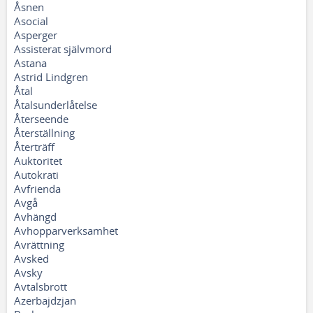
Åsnen
Asocial
Asperger
Assisterat självmord
Astana
Astrid Lindgren
Åtal
Åtalsunderlåtelse
Återseende
Återställning
Återträff
Auktoritet
Autokrati
Avfrienda
Avgå
Avhängd
Avhopparverksamhet
Avrättning
Avsked
Avsky
Avtalsbrott
Azerbajdzjan