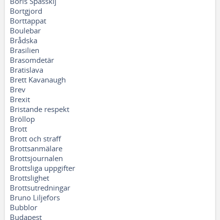
Boris Spasskij
Bortgjord
Borttappat
Boulebar
Brådska
Brasilien
Brasomdetär
Bratislava
Brett Kavanaugh
Brev
Brexit
Bristande respekt
Bröllop
Brott
Brott och straff
Brottsanmälare
Brottsjournalen
Brottsliga uppgifter
Brottslighet
Brottsutredningar
Bruno Liljefors
Bubblor
Budapest