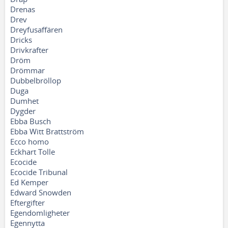
Drenas
Drev
Dreyfusaffären
Dricks
Drivkrafter
Dröm
Drömmar
Dubbelbröllop
Duga
Dumhet
Dygder
Ebba Busch
Ebba Witt Brattström
Ecco homo
Eckhart Tolle
Ecocide
Ecocide Tribunal
Ed Kemper
Edward Snowden
Eftergifter
Egendomligheter
Egennytta