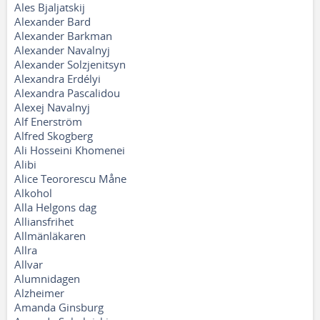
Ales Bjaljatskij
Alexander Bard
Alexander Barkman
Alexander Navalnyj
Alexander Solzjenitsyn
Alexandra Erdélyi
Alexandra Pascalidou
Alexej Navalnyj
Alf Enerström
Alfred Skogberg
Ali Hosseini Khomenei
Alibi
Alice Teororescu Måne
Alkohol
Alla Helgons dag
Alliansfrihet
Allmänläkaren
Allra
Allvar
Alumnidagen
Alzheimer
Amanda Ginsburg