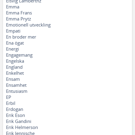
Elsvig Lamberthz
Emma
Emma Frans
Emma Prytz
Emotionell utveckling
Empati
En broder mer
Ena ögat
Energi
Engagemang
Engelska
England
Enkelhet
Ensam
Ensamhet
Entusiasm
EP
Erbil
Erdogan
Erik Eson
Erik Gandini
Erik Helmerson
Erik Jennische