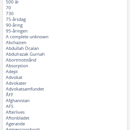
500 år
70
730
75-årsdag
90-åring
95-åringen
A complete unknown
Abchazien
Abdullah Öcalan
Abdulrazak Gurnah
Abortmotstånd
Absorption
Adept
Advokat
Advokater
Advokatsamfundet
ÅFF
Afghanistan
AFS
Afterlives
Aftonbladet
Agerande
Aggressionsbrott