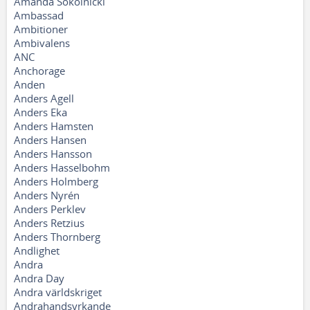
Amanda Sokolnicki
Ambassad
Ambitioner
Ambivalens
ANC
Anchorage
Anden
Anders Agell
Anders Eka
Anders Hamsten
Anders Hansen
Anders Hansson
Anders Hasselbohm
Anders Holmberg
Anders Nyrén
Anders Perklev
Anders Retzius
Anders Thornberg
Andlighet
Andra
Andra Day
Andra världskriget
Andrahandsyrkande