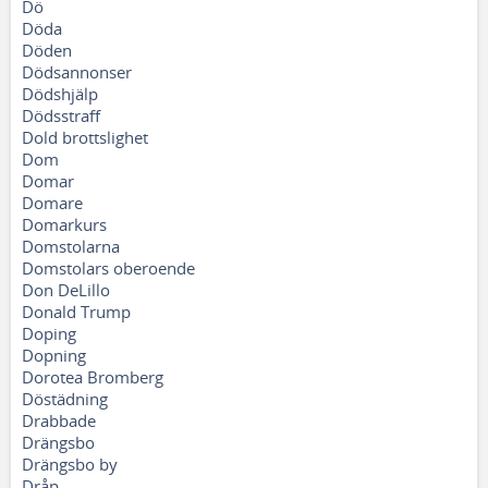
Dö
Döda
Döden
Dödsannonser
Dödshjälp
Dödsstraff
Dold brottslighet
Dom
Domar
Domare
Domarkurs
Domstolarna
Domstolars oberoende
Don DeLillo
Donald Trump
Doping
Dopning
Dorotea Bromberg
Döstädning
Drabbade
Drängsbo
Drängsbo by
Dråp