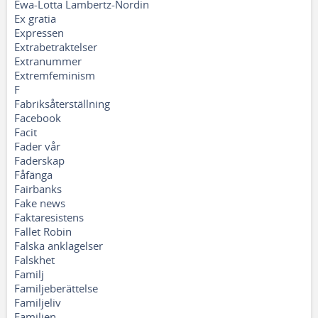
Ewa-Lotta Lambertz-Nordin
Ex gratia
Expressen
Extrabetraktelser
Extranummer
Extremfeminism
F
Fabriksåterställning
Facebook
Facit
Fader vår
Faderskap
Fåfänga
Fairbanks
Fake news
Faktaresistens
Fallet Robin
Falska anklagelser
Falskhet
Familj
Familjeberättelse
Familjeliv
Familjen