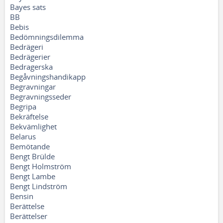
Bayes sats
BB
Bebis
Bedömningsdilemma
Bedrägeri
Bedrägerier
Bedragerska
Begåvningshandikapp
Begravningar
Begravningsseder
Begripa
Bekräftelse
Bekvämlighet
Belarus
Bemötande
Bengt Brülde
Bengt Holmström
Bengt Lambe
Bengt Lindström
Bensin
Berättelse
Berättelser