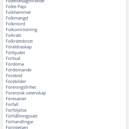
Födelsedagsfirande
Folke Pajo
Folkhemmet
Folkmängd
Folkmord
Folkomröstning
Folkrätt
Folkrättsbrott
Föräldraskap
Förbjudet
Förbud
Fördöma
Fördömande
Förebild
Förebilder
Föreningsfrihet
Forensisk vetenskap
Föresatser
Förfall
Förföljelse
Förhållningssätt
Förhandlingar
Förintelsen