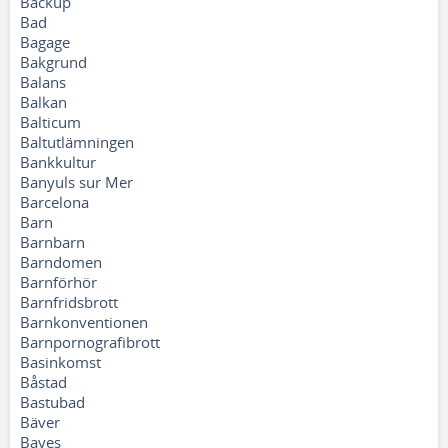
Backup
Bad
Bagage
Bakgrund
Balans
Balkan
Balticum
Baltutlämningen
Bankkultur
Banyuls sur Mer
Barcelona
Barn
Barnbarn
Barndomen
Barnförhör
Barnfridsbrott
Barnkonventionen
Barnpornografibrott
Basinkomst
Båstad
Bastubad
Bäver
Bayes