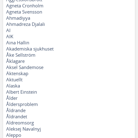
Agneta Cronholm
Agneta Svensson
Ahmadiyya
Ahmadreza Djalali
AI
AIK
Aina Hallin
Akademiska sjukhuset
Åke Sellström
Åklagare
Aksel Sandemose
Äktenskap
Aktuellt
Alaska
Albert Einstein
Ålder
Åldersproblem
Åldrande
Åldrandet
Äldreomsorg
Aleksej Navalnyj
Aleppo