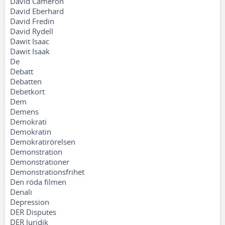
David Cameron
David Eberhard
David Fredin
David Rydell
Dawit Isaac
Dawit Isaak
De
Debatt
Debatten
Debetkort
Dem
Demens
Demokrati
Demokratin
Demokratirörelsen
Demonstration
Demonstrationer
Demonstrationsfrihet
Den röda filmen
Denali
Depression
DER Disputes
DER Juridik