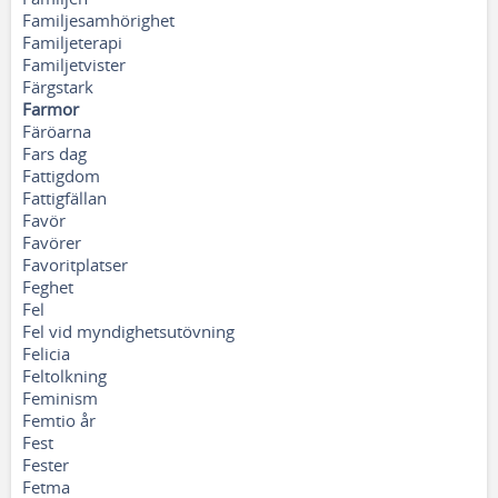
Familjesamhörighet
Familjeterapi
Familjetvister
Färgstark
Farmor
Färöarna
Fars dag
Fattigdom
Fattigfällan
Favör
Favörer
Favoritplatser
Feghet
Fel
Fel vid myndighetsutövning
Felicia
Feltolkning
Feminism
Femtio år
Fest
Fester
Fetma