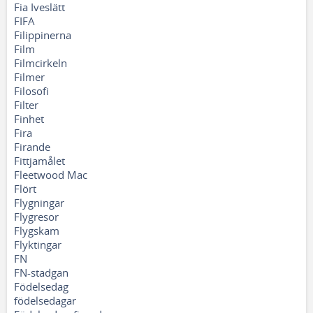
Fia Iveslätt
FIFA
Filippinerna
Film
Filmcirkeln
Filmer
Filosofi
Filter
Finhet
Fira
Firande
Fittjamålet
Fleetwood Mac
Flört
Flygningar
Flygresor
Flygskam
Flyktingar
FN
FN-stadgan
Födelsedag
födelsedagar