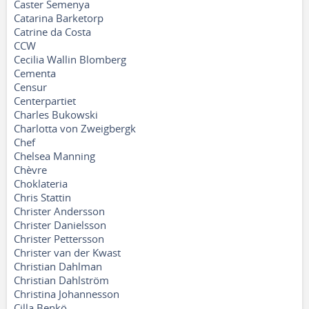
Caster Semenya
Catarina Barketorp
Catrine da Costa
CCW
Cecilia Wallin Blomberg
Cementa
Censur
Centerpartiet
Charles Bukowski
Charlotta von Zweigbergk
Chef
Chelsea Manning
Chèvre
Choklateria
Chris Stattin
Christer Andersson
Christer Danielsson
Christer Pettersson
Christer van der Kwast
Christian Dahlman
Christian Dahlström
Christina Johannesson
Cilla Benkö