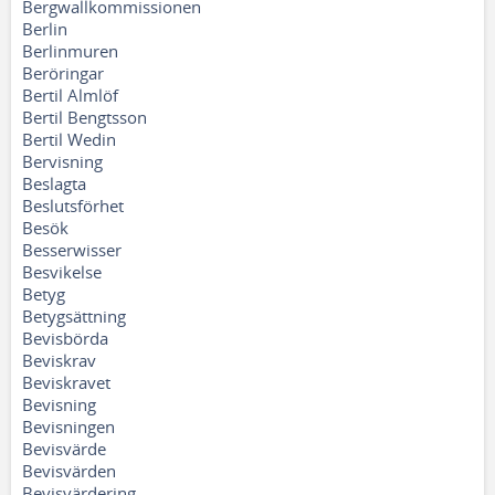
Bergwallkommissionen
Berlin
Berlinmuren
Beröringar
Bertil Almlöf
Bertil Bengtsson
Bertil Wedin
Bervisning
Beslagta
Beslutsförhet
Besök
Besserwisser
Besvikelse
Betyg
Betygsättning
Bevisbörda
Beviskrav
Beviskravet
Bevisning
Bevisningen
Bevisvärde
Bevisvärden
Bevisvärdering