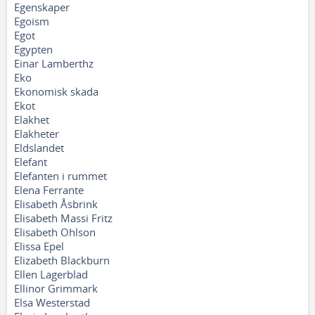
Egenskaper
Egoism
Egot
Egypten
Einar Lamberthz
Eko
Ekonomisk skada
Ekot
Elakhet
Elakheter
Eldslandet
Elefant
Elefanten i rummet
Elena Ferrante
Elisabeth Åsbrink
Elisabeth Massi Fritz
Elisabeth Ohlson
Elissa Epel
Elizabeth Blackburn
Ellen Lagerblad
Ellinor Grimmark
Elsa Westerstad