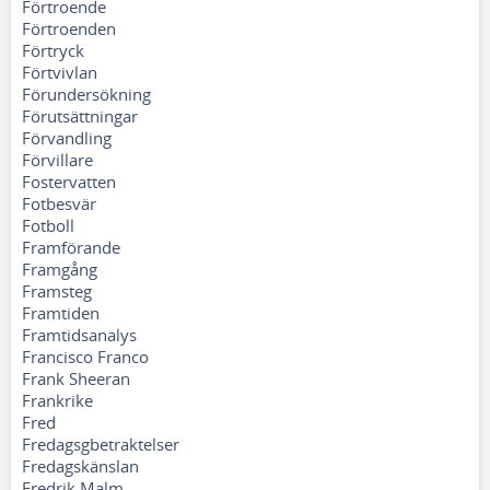
Förtroende
Förtroenden
Förtryck
Förtvivlan
Förundersökning
Förutsättningar
Förvandling
Förvillare
Fostervatten
Fotbesvär
Fotboll
Framförande
Framgång
Framsteg
Framtiden
Framtidsanalys
Francisco Franco
Frank Sheeran
Frankrike
Fred
Fredagsgbetraktelser
Fredagskänslan
Fredrik Malm