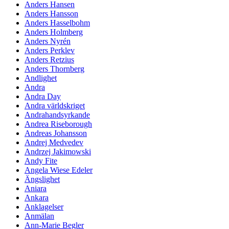
Anders Hansen
Anders Hansson
Anders Hasselbohm
Anders Holmberg
Anders Nyrén
Anders Perklev
Anders Retzius
Anders Thornberg
Andlighet
Andra
Andra Day
Andra världskriget
Andrahandsyrkande
Andrea Riseborough
Andreas Johansson
Andrej Medvedev
Andrzej Jakimowski
Andy Fite
Angela Wiese Edeler
Ängslighet
Aniara
Ankara
Anklagelser
Anmälan
Ann-Marie Begler