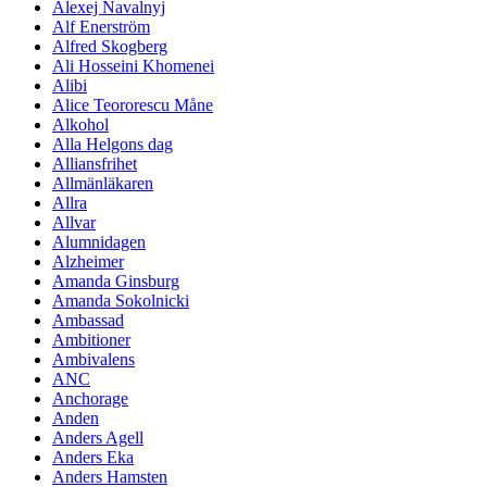
Alexej Navalnyj
Alf Enerström
Alfred Skogberg
Ali Hosseini Khomenei
Alibi
Alice Teororescu Måne
Alkohol
Alla Helgons dag
Alliansfrihet
Allmänläkaren
Allra
Allvar
Alumnidagen
Alzheimer
Amanda Ginsburg
Amanda Sokolnicki
Ambassad
Ambitioner
Ambivalens
ANC
Anchorage
Anden
Anders Agell
Anders Eka
Anders Hamsten