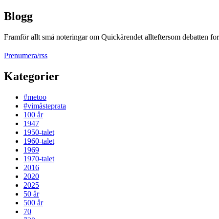
Blogg
Framför allt små noteringar om Quickärendet allteftersom debatten fort
Prenumera/rss
Kategorier
#metoo
#vimåsteprata
100 år
1947
1950-talet
1960-talet
1969
1970-talet
2016
2020
2025
50 år
500 år
70