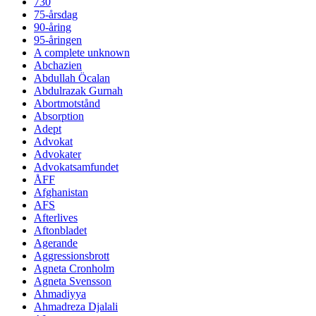
730
75-årsdag
90-åring
95-åringen
A complete unknown
Abchazien
Abdullah Öcalan
Abdulrazak Gurnah
Abortmotstånd
Absorption
Adept
Advokat
Advokater
Advokatsamfundet
ÅFF
Afghanistan
AFS
Afterlives
Aftonbladet
Agerande
Aggressionsbrott
Agneta Cronholm
Agneta Svensson
Ahmadiyya
Ahmadreza Djalali