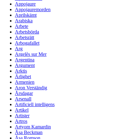
Appojaure
Appojauremorden
Aprilskämt
Arabiska
Arbete
Arbetsbörda
Arbetsrätt
Arbogafallet
Arg
Argelès sur Mer
Argentina
Argument
Arktis
Ärlighet
Armenien
Aron Verständig
Årsdagar
Arsenall
Artificiell intelligens
Artikel
Artister
Artros
Artyom Kamardin
Åsa Beckman
Åsa Romson