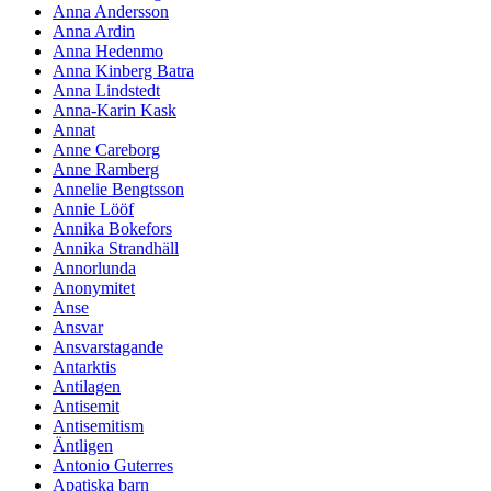
Anna Andersson
Anna Ardin
Anna Hedenmo
Anna Kinberg Batra
Anna Lindstedt
Anna-Karin Kask
Annat
Anne Careborg
Anne Ramberg
Annelie Bengtsson
Annie Lööf
Annika Bokefors
Annika Strandhäll
Annorlunda
Anonymitet
Anse
Ansvar
Ansvarstagande
Antarktis
Antilagen
Antisemit
Antisemitism
Äntligen
Antonio Guterres
Apatiska barn