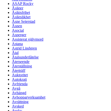
ASAP Rocky
Åsikter
Åsiktsfrihet
Åsiktslikhet
Åsne Seierstad
Åsnen
Asocial
Asperger
Assisterat självmord
Astana
Astrid Lindgren
Åtal
Åtalsunderlåtelse
Återseende
Återställning
Återträff
Auktoritet
Autokrati
Avfrienda
Avgå
Avhängd
Avhopparverksamhet
Avrättning
Avsked
Avsky