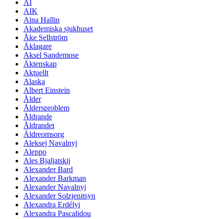
AI
AIK
Aina Hallin
Akademiska sjukhuset
Åke Sellström
Åklagare
Aksel Sandemose
Äktenskap
Aktuellt
Alaska
Albert Einstein
Ålder
Åldersproblem
Åldrande
Åldrandet
Äldreomsorg
Aleksej Navalnyj
Aleppo
Ales Bjaljatskij
Alexander Bard
Alexander Barkman
Alexander Navalnyj
Alexander Solzjenitsyn
Alexandra Erdélyi
Alexandra Pascalidou