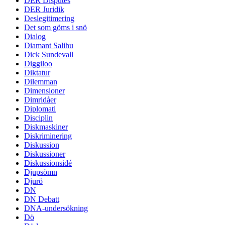
DER Disputes
DER Juridik
Deslegitimering
Det som göms i snö
Dialog
Diamant Salihu
Dick Sundevall
Diggiloo
Diktatur
Dilemman
Dimensioner
Dimridåer
Diplomati
Disciplin
Diskmaskiner
Diskriminering
Diskussion
Diskussioner
Diskussionsidé
Djupsömn
Djurö
DN
DN Debatt
DNA-undersökning
Dö