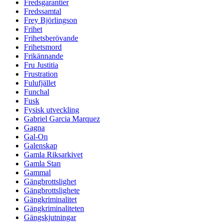
Fredsgarantier
Fredssamtal
Frey Björlingson
Frihet
Frihetsberövande
Frihetsmord
Frikännande
Fru Justitia
Frustration
Fulufjället
Funchal
Fusk
Fysisk utveckling
Gabriel Garcia Marquez
Gagna
Gal-On
Galenskap
Gamla Riksarkivet
Gamla Stan
Gammal
Gängbrottslighet
Gängbrottslighete
Gängkriminalitet
Gängkriminaliteten
Gängskjutningar