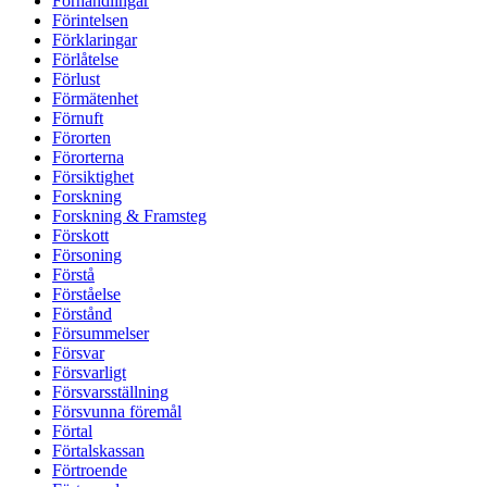
Förhandlingar
Förintelsen
Förklaringar
Förlåtelse
Förlust
Förmätenhet
Förnuft
Förorten
Förorterna
Försiktighet
Forskning
Forskning & Framsteg
Förskott
Försoning
Förstå
Förståelse
Förstånd
Försummelser
Försvar
Försvarligt
Försvarsställning
Försvunna föremål
Förtal
Förtalskassan
Förtroende