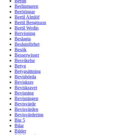
Berlin
Berlinmuren
Beröringar
Bertil Almlöf
Bertil Bengtsson
Bertil Wedin
Bervisning
Beslagta
Beslutsförhet
Besök
Besserwisser
Besvikelse
Betyg
Betygsättning
Bevisbörda
Beviskrav
Beviskravet
Bevisning
Bevisningen
Bevisvärde
Bevisvärden
Bevisvärdering
Big 5
Bilar
Bilder