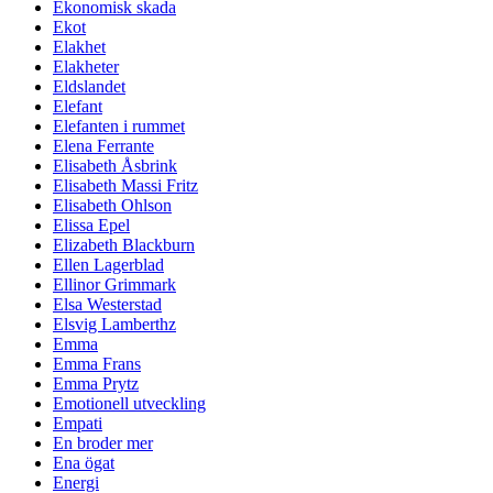
Ekonomisk skada
Ekot
Elakhet
Elakheter
Eldslandet
Elefant
Elefanten i rummet
Elena Ferrante
Elisabeth Åsbrink
Elisabeth Massi Fritz
Elisabeth Ohlson
Elissa Epel
Elizabeth Blackburn
Ellen Lagerblad
Ellinor Grimmark
Elsa Westerstad
Elsvig Lamberthz
Emma
Emma Frans
Emma Prytz
Emotionell utveckling
Empati
En broder mer
Ena ögat
Energi