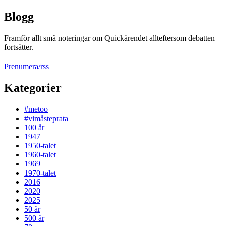
Blogg
Framför allt små noteringar om Quickärendet allteftersom debatten
fortsätter.
Prenumera/rss
Kategorier
#metoo
#vimåsteprata
100 år
1947
1950-talet
1960-talet
1969
1970-talet
2016
2020
2025
50 år
500 år