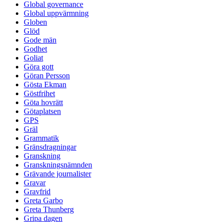
Global governance
Global uppvärmning
Globen
Glöd
Gode män
Godhet
Goliat
Göra gott
Göran Persson
Gösta Ekman
Göstfrihet
Göta hovrätt
Götaplatsen
GPS
Gräl
Grammatik
Gränsdragningar
Granskning
Granskningsnämnden
Grävande journalister
Gravar
Gravfrid
Greta Garbo
Greta Thunberg
Gripa dagen