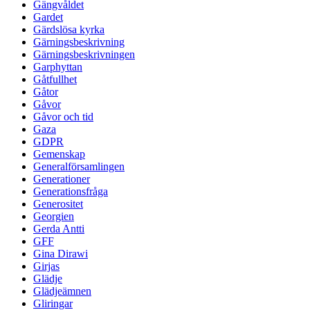
Gängvåldet
Gardet
Gärdslösa kyrka
Gärningsbeskrivning
Gärningsbeskrivningen
Garphyttan
Gåtfullhet
Gåtor
Gåvor
Gåvor och tid
Gaza
GDPR
Gemenskap
Generalförsamlingen
Generationer
Generationsfråga
Generositet
Georgien
Gerda Antti
GFF
Gina Dirawi
Girjas
Glädje
Glädjeämnen
Gliringar