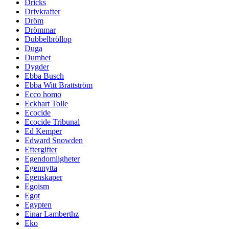
Dricks
Drivkrafter
Dröm
Drömmar
Dubbelbröllop
Duga
Dumhet
Dygder
Ebba Busch
Ebba Witt Brattström
Ecco homo
Eckhart Tolle
Ecocide
Ecocide Tribunal
Ed Kemper
Edward Snowden
Eftergifter
Egendomligheter
Egennytta
Egenskaper
Egoism
Egot
Egypten
Einar Lamberthz
Eko