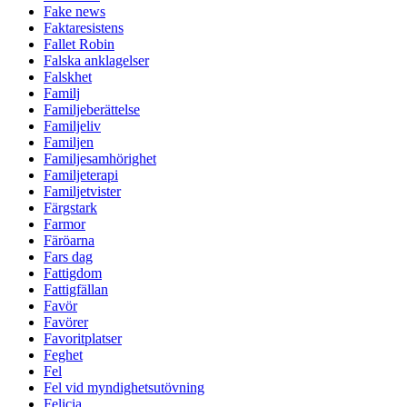
Fake news
Faktaresistens
Fallet Robin
Falska anklagelser
Falskhet
Familj
Familjeberättelse
Familjeliv
Familjen
Familjesamhörighet
Familjeterapi
Familjetvister
Färgstark
Farmor
Färöarna
Fars dag
Fattigdom
Fattigfällan
Favör
Favörer
Favoritplatser
Feghet
Fel
Fel vid myndighetsutövning
Felicia