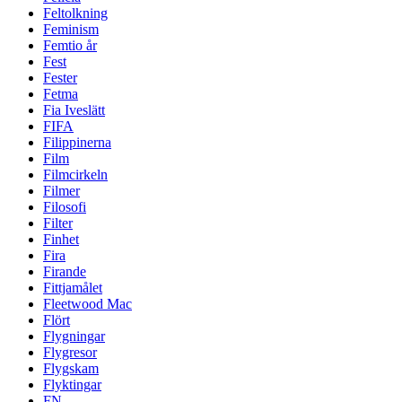
Feltolkning
Feminism
Femtio år
Fest
Fester
Fetma
Fia Iveslätt
FIFA
Filippinerna
Film
Filmcirkeln
Filmer
Filosofi
Filter
Finhet
Fira
Firande
Fittjamålet
Fleetwood Mac
Flört
Flygningar
Flygresor
Flygskam
Flyktingar
FN