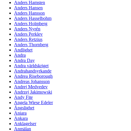
Anders Hamsten
Anders Hansen
Anders Hansson
Anders Hasselbohm
Anders Holmberg
Anders Nyrén
Anders Perklev
Anders Retzius
Anders Thornberg
Andlighet
Andra
Andra Day
Andra världskriget
Andrahandsyrkande
Andrea Riseborough
Andreas Johansson
Andrej Medvedev
Andrzej Jakimowski
Andy Fite
Angela Wiese Edeler
Ängslighet
Aniara
Ankara
Anklagelser
Anmälan