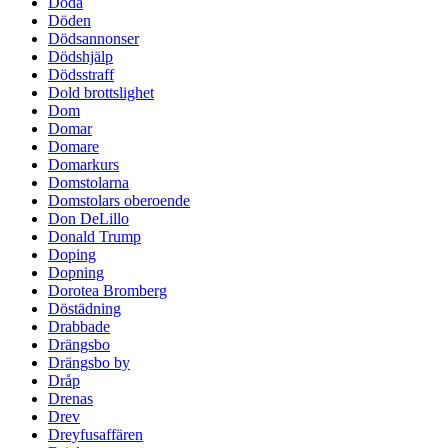
Döda
Döden
Dödsannonser
Dödshjälp
Dödsstraff
Dold brottslighet
Dom
Domar
Domare
Domarkurs
Domstolarna
Domstolars oberoende
Don DeLillo
Donald Trump
Doping
Dopning
Dorotea Bromberg
Döstädning
Drabbade
Drängsbo
Drängsbo by
Dråp
Drenas
Drev
Dreyfusaffären