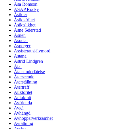
Åsa Romson
ASAP Rocky
Åsikter
Åsiktsfrihet
Åsiktslikhet
Åsne Seierstad
Åsnen
Asocial
Asperger
Assisterat självmord
Astana
Astrid Lindgren
Åtal
Åtalsunderlåtelse
Återseende
Återställning
Återträff
Auktoritet
Autokrati
Avfrienda
Avgå
Avhängd
Avhopparverksamhet
Avrättning
Avsked