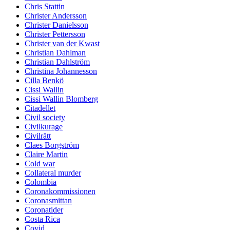
Chris Stattin
Christer Andersson
Christer Danielsson
Christer Pettersson
Christer van der Kwast
Christian Dahlman
Christian Dahlström
Christina Johannesson
Cilla Benkö
Cissi Wallin
Cissi Wallin Blomberg
Citadellet
Civil society
Civilkurage
Civilrätt
Claes Borgström
Claire Martin
Cold war
Collateral murder
Colombia
Coronakommissionen
Coronasmittan
Coronatider
Costa Rica
Covid