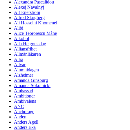
Alexandra Pascalidou
Alexej Navalnyj
Alf Enerström
Alfred Skogberg
Ali Hosseini Khomenei
Alibi
Alice Teororescu Måne
Alkohol
Alla Helgons dag
Alliansfrihet
Allmänläkaren
Allra
Allvar
Alumnidagen
Alzheimer
Amanda Ginsburg
Amanda Sokolnicki
Ambassad
Ambitioner
Ambivalens
ANC
Anchorage
Anden
Anders Agell
Anders Eka