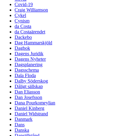
Covid-19
Craig Williamson
Cykel
Cynism
da Costa
da Costaärendet
Dackebo
Dag Hammarskjöld
Dagbok
Dagens Juridik
Dagens Nyheter
Dagsplanering
Dagsschema
Dala Floda
Dalby Söderskog
Dåligt sällskap
Dan Eliasson
Dan Josefsson
Dana Pourkomeylian
Daniel Kinberg
Daniel Widstrand
Danmark
Dans
Danska
Danstillstånd