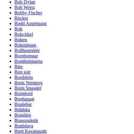
Bob Dylan
Bob Weiss
Bobby Fischer
Böcker
Bodil Appelquist
Bok
Bokcirkel
Boken
Bokmässan
Bollhusmötet
Bombningar
Bombningarna
Bön
Bon soir
Bordsbön
Boris Nemtsov
Boris Spasskij
Bortgjord
Borttappat
Boulebar
Brådska
Brasilien
Brasomdetär
Bratislava
Brett Kavanaugh