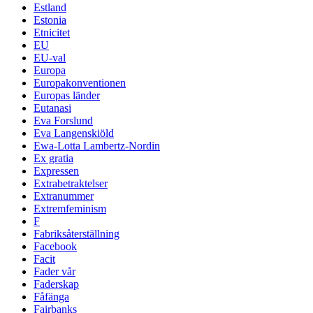
Estland
Estonia
Etnicitet
EU
EU-val
Europa
Europakonventionen
Europas länder
Eutanasi
Eva Forslund
Eva Langenskiöld
Ewa-Lotta Lambertz-Nordin
Ex gratia
Expressen
Extrabetraktelser
Extranummer
Extremfeminism
F
Fabriksåterställning
Facebook
Facit
Fader vår
Faderskap
Fåfänga
Fairbanks