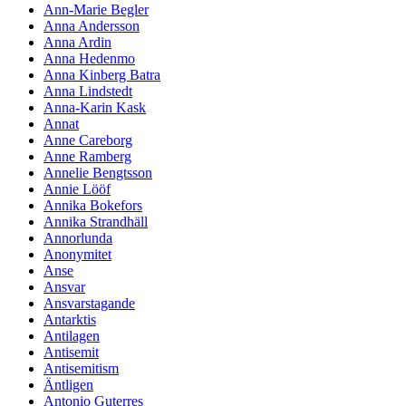
Ann-Marie Begler
Anna Andersson
Anna Ardin
Anna Hedenmo
Anna Kinberg Batra
Anna Lindstedt
Anna-Karin Kask
Annat
Anne Careborg
Anne Ramberg
Annelie Bengtsson
Annie Lööf
Annika Bokefors
Annika Strandhäll
Annorlunda
Anonymitet
Anse
Ansvar
Ansvarstagande
Antarktis
Antilagen
Antisemit
Antisemitism
Äntligen
Antonio Guterres