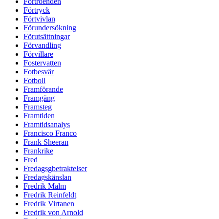
Förtroenden
Förtryck
Förtvivlan
Förundersökning
Förutsättningar
Förvandling
Förvillare
Fostervatten
Fotbesvär
Fotboll
Framförande
Framgång
Framsteg
Framtiden
Framtidsanalys
Francisco Franco
Frank Sheeran
Frankrike
Fred
Fredagsgbetraktelser
Fredagskänslan
Fredrik Malm
Fredrik Reinfeldt
Fredrik Virtanen
Fredrik von Arnold