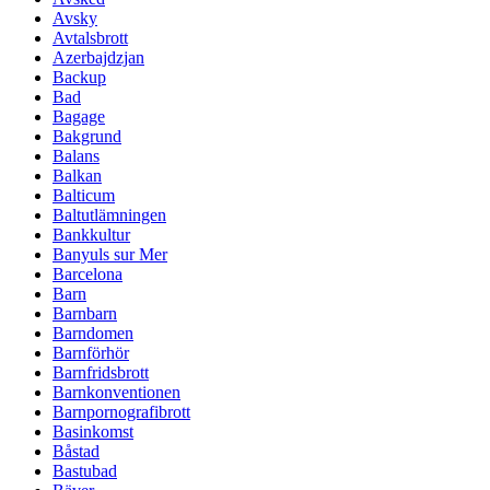
Avsky
Avtalsbrott
Azerbajdzjan
Backup
Bad
Bagage
Bakgrund
Balans
Balkan
Balticum
Baltutlämningen
Bankkultur
Banyuls sur Mer
Barcelona
Barn
Barnbarn
Barndomen
Barnförhör
Barnfridsbrott
Barnkonventionen
Barnpornografibrott
Basinkomst
Båstad
Bastubad