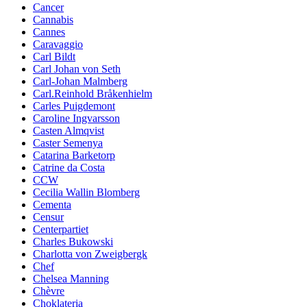
Cancer
Cannabis
Cannes
Caravaggio
Carl Bildt
Carl Johan von Seth
Carl-Johan Malmberg
Carl.Reinhold Bråkenhielm
Carles Puigdemont
Caroline Ingvarsson
Casten Almqvist
Caster Semenya
Catarina Barketorp
Catrine da Costa
CCW
Cecilia Wallin Blomberg
Cementa
Censur
Centerpartiet
Charles Bukowski
Charlotta von Zweigbergk
Chef
Chelsea Manning
Chèvre
Choklateria