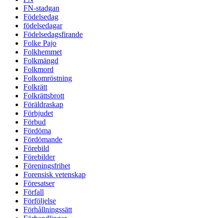
FN-stadgan
Födelsedag
födelsedagar
Födelsedagsfirande
Folke Pajo
Folkhemmet
Folkmängd
Folkmord
Folkomröstning
Folkrätt
Folkrättsbrott
Föräldraskap
Förbjudet
Förbud
Fördöma
Fördömande
Förebild
Förebilder
Föreningsfrihet
Forensisk vetenskap
Föresatser
Förfall
Förföljelse
Förhållningssätt