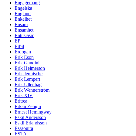
Engagemang
Engelska
England
Enkelhet
Ensam
Ensamhet
Entusiasm
EP
Erbil
Erdogan
Erik Eson
Erik Gandini
Erik Helmerson
Erik Jennische
Erik Lempert
Erik Ullenhag
Erik Wennerström
Erik XIV
Eritrea
Erkan Zengin
Ernest Hemingway
Eskil Andersson
Eskil Erlandsson
Essaouira
ESTA