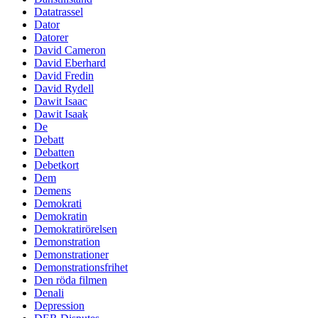
Datatrassel
Dator
Datorer
David Cameron
David Eberhard
David Fredin
David Rydell
Dawit Isaac
Dawit Isaak
De
Debatt
Debatten
Debetkort
Dem
Demens
Demokrati
Demokratin
Demokratirörelsen
Demonstration
Demonstrationer
Demonstrationsfrihet
Den röda filmen
Denali
Depression