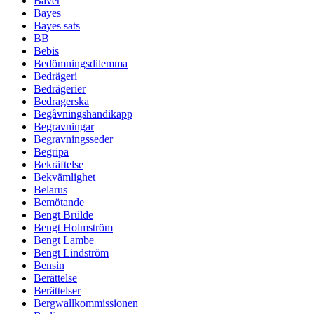
Bäver
Bayes
Bayes sats
BB
Bebis
Bedömningsdilemma
Bedrägeri
Bedrägerier
Bedragerska
Begåvningshandikapp
Begravningar
Begravningsseder
Begripa
Bekräftelse
Bekvämlighet
Belarus
Bemötande
Bengt Brülde
Bengt Holmström
Bengt Lambe
Bengt Lindström
Bensin
Berättelse
Berättelser
Bergwallkommissionen