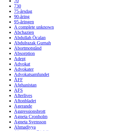
70
730
75-årsdag
90-åring
95-åringen
A complete unknown
Abchazien
Abdullah Öcalan
Abdulrazak Gurnah
Abortmotstånd
Absorption
Adept
Advokat
Advokater
Advokatsamfundet
ÅFF
Afghanistan
AFS
Afterlives
Aftonbladet
Agerande
Aggressionsbrott
Agneta Cronholm
Agneta Svensson
Ahmadiyya