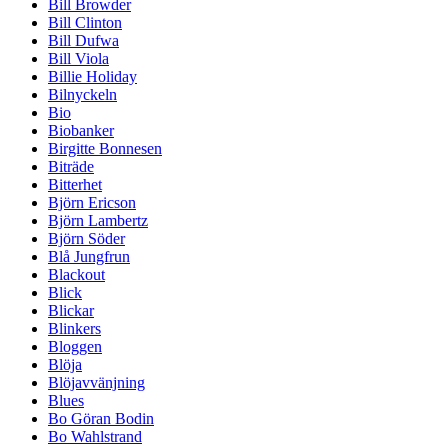
Bill Browder
Bill Clinton
Bill Dufwa
Bill Viola
Billie Holiday
Bilnyckeln
Bio
Biobanker
Birgitte Bonnesen
Biträde
Bitterhet
Björn Ericson
Björn Lambertz
Björn Söder
Blå Jungfrun
Blackout
Blick
Blickar
Blinkers
Bloggen
Blöja
Blöjavvänjning
Blues
Bo Göran Bodin
Bo Wahlstrand