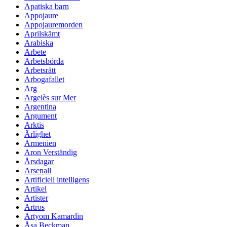
Apatiska barn
Appojaure
Appojauremorden
Aprilskämt
Arabiska
Arbete
Arbetsbörda
Arbetsrätt
Arbogafallet
Arg
Argelès sur Mer
Argentina
Argument
Arktis
Ärlighet
Armenien
Aron Verständig
Årsdagar
Arsenall
Artificiell intelligens
Artikel
Artister
Artros
Artyom Kamardin
Åsa Beckman