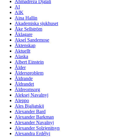
Ahmadreza Djalali
AI
AIK
Aina Hallin
Akademiska sjukhuset
Åke Sellström
Åklagare
Aksel Sandemose
Äktenskap
Aktuellt
Alaska
Albert Einstein
Ålder
Åldersproblem
Åldrande
Åldrandet
Äldreomsorg
Aleksej Navalnyj
Aleppo
Ales Bjaljatskij
Alexander Bard
Alexander Barkman
Alexander Navalnyj
Alexander Solzjenitsyn
Alexandra Erdélyi