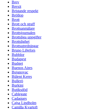
Brev
Brexit
Bristande respekt
Bröllop
Brott
Brott och straff
Brottsanmälare
Brottsjournalen
Brottsliga uppgifter
Brottslighet
Brottsutredningar
Bruno Liljefors
Bubblor
Budapest
Budget
Buenos Aires
Bujanovac
Bülent Keres
Bullerö
Burkini
Butiksdöd
Cablegate
Cadaques
Cajsa Lindholm
Camilla Kvartoft