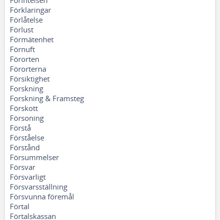
Förintelsen
Förklaringar
Förlåtelse
Förlust
Förmätenhet
Förnuft
Förorten
Förorterna
Försiktighet
Forskning
Forskning & Framsteg
Förskott
Försoning
Förstå
Förståelse
Förstånd
Försummelser
Försvar
Försvarligt
Försvarsställning
Försvunna föremål
Förtal
Förtalskassan