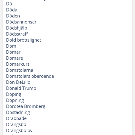
Dö
Döda
Döden
Dödsannonser
Dödshjälp
Dödsstraff
Dold brottslighet
Dom
Domar
Domare
Domarkurs
Domstolarna
Domstolars oberoende
Don DeLillo
Donald Trump
Doping
Dopning
Dorotea Bromberg
Döstädning
Drabbade
Drängsbo
Drängsbo by