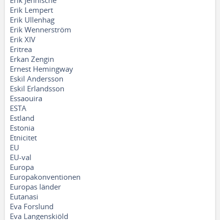
Erik Jennische
Erik Lempert
Erik Ullenhag
Erik Wennerström
Erik XIV
Eritrea
Erkan Zengin
Ernest Hemingway
Eskil Andersson
Eskil Erlandsson
Essaouira
ESTA
Estland
Estonia
Etnicitet
EU
EU-val
Europa
Europakonventionen
Europas länder
Eutanasi
Eva Forslund
Eva Langenskiöld