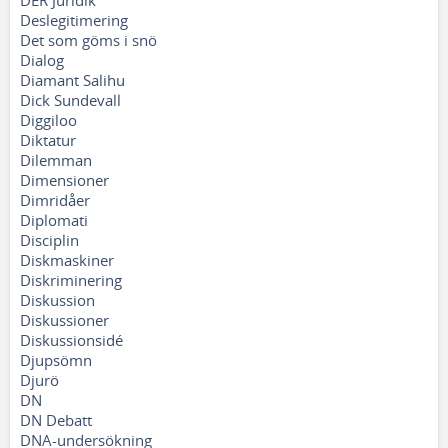
DER Juridik
Deslegitimering
Det som göms i snö
Dialog
Diamant Salihu
Dick Sundevall
Diggiloo
Diktatur
Dilemman
Dimensioner
Dimridåer
Diplomati
Disciplin
Diskmaskiner
Diskriminering
Diskussion
Diskussioner
Diskussionsidé
Djupsömn
Djurö
DN
DN Debatt
DNA-undersökning