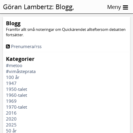
Göran Lambertz:
Blogg,
Meny
Lapponia
Blogg
Framför allt små noteringar om Quickärendet allteftersom debatten
fortsätter.
Prenumera/rss
Kategorier
#metoo
#vimåsteprata
100 år
1947
1950-talet
1960-talet
1969
1970-talet
2016
2020
2025
50 år