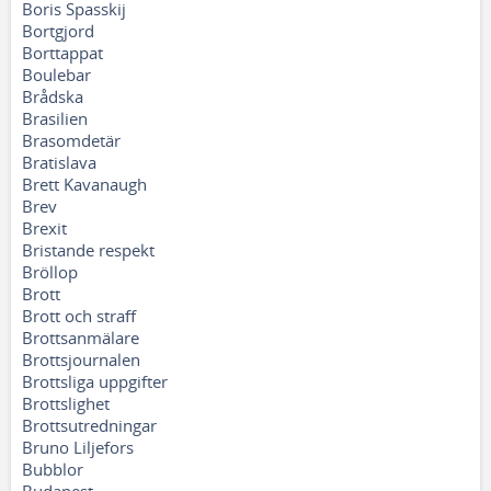
Boris Spasskij
Bortgjord
Borttappat
Boulebar
Brådska
Brasilien
Brasomdetär
Bratislava
Brett Kavanaugh
Brev
Brexit
Bristande respekt
Bröllop
Brott
Brott och straff
Brottsanmälare
Brottsjournalen
Brottsliga uppgifter
Brottslighet
Brottsutredningar
Bruno Liljefors
Bubblor