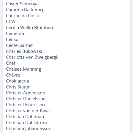
Caster Semenya
Catarina Barketorp
Catrine da Costa
CCW
Cecilia Wallin Blomberg
Cementa
Censur
Centerpartiet
Charles Bukowski
Charlotta von Zweigbergk
Chef
Chelsea Manning
Chèvre
Choklateria
Chris Stattin
Christer Andersson
Christer Danielsson
Christer Pettersson
Christer van der Kwast
Christian Dahlman
Christian Dahlström
Christina Johannesson