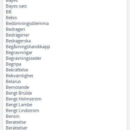
Bayes
Bayes sats
BB
Bebis
Bedömningsdilemma
Bedrägeri
Bedrägerier
Bedragerska
Begåvningshandikapp
Begravningar
Begravningsseder
Begripa
Bekräftelse
Bekvämlighet
Belarus
Bemötande
Bengt Brülde
Bengt Holmström
Bengt Lambe
Bengt Lindström
Bensin
Berättelse
Berättelser