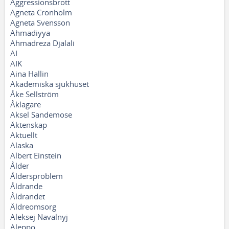
Aggressionsbrott
Agneta Cronholm
Agneta Svensson
Ahmadiyya
Ahmadreza Djalali
AI
AIK
Aina Hallin
Akademiska sjukhuset
Åke Sellström
Åklagare
Aksel Sandemose
Äktenskap
Aktuellt
Alaska
Albert Einstein
Ålder
Åldersproblem
Åldrande
Åldrandet
Äldreomsorg
Aleksej Navalnyj
Aleppo