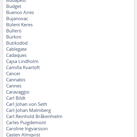
Budapest
Budget
Buenos Aires
Bujanovac
Bülent Keres
Bullerö
Burkini
Butiksdöd
Cablegate
Cadaques
Cajsa Lindholm
Camilla Kvartoft
Cancer
Cannabis
Cannes
Caravaggio
Carl Bildt
Carl Johan von Seth
Carl-Johan Malmberg
Carl.Reinhold Bråkenhielm
Carles Puigdemont
Caroline Ingvarsson
Casten Almqvist