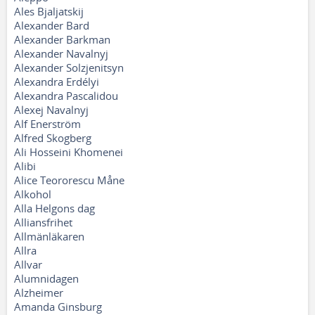
Ales Bjaljatskij
Alexander Bard
Alexander Barkman
Alexander Navalnyj
Alexander Solzjenitsyn
Alexandra Erdélyi
Alexandra Pascalidou
Alexej Navalnyj
Alf Enerström
Alfred Skogberg
Ali Hosseini Khomenei
Alibi
Alice Teororescu Måne
Alkohol
Alla Helgons dag
Alliansfrihet
Allmänläkaren
Allra
Allvar
Alumnidagen
Alzheimer
Amanda Ginsburg