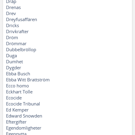
Dråp
Drenas
Drev
Dreyfusaffären
Dricks
Drivkrafter
Dröm
Drömmar
Dubbelbröllop
Duga
Dumhet
Dygder
Ebba Busch
Ebba Witt Brattström
Ecco homo
Eckhart Tolle
Ecocide
Ecocide Tribunal
Ed Kemper
Edward Snowden
Eftergifter
Egendomligheter
Egennytta