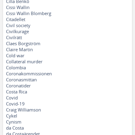
Cilla Benkö
Cissi Wallin
Cissi Wallin Blomberg
Citadellet
Civil society
Civilkurage
Civilrätt
Claes Borgström
Claire Martin
Cold war
Collateral murder
Colombia
Coronakommissionen
Coronasmittan
Coronatider
Costa Rica
Covid
Covid-19
Craig Williamson
Cykel
Cynism
da Costa
da Costaärendet