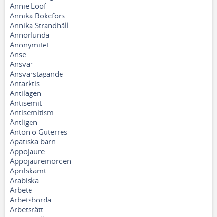
Annie Lööf
Annika Bokefors
Annika Strandhäll
Annorlunda
Anonymitet
Anse
Ansvar
Ansvarstagande
Antarktis
Antilagen
Antisemit
Antisemitism
Äntligen
Antonio Guterres
Apatiska barn
Appojaure
Appojauremorden
Aprilskämt
Arabiska
Arbete
Arbetsbörda
Arbetsrätt