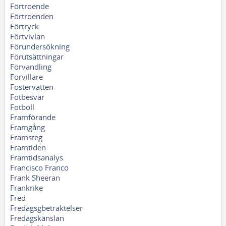
Förtroende
Förtroenden
Förtryck
Förtvivlan
Förundersökning
Förutsättningar
Förvandling
Förvillare
Fostervatten
Fotbesvär
Fotboll
Framförande
Framgång
Framsteg
Framtiden
Framtidsanalys
Francisco Franco
Frank Sheeran
Frankrike
Fred
Fredagsgbetraktelser
Fredagskänslan