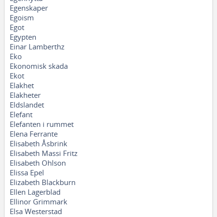
Egenskaper
Egoism
Egot
Egypten
Einar Lamberthz
Eko
Ekonomisk skada
Ekot
Elakhet
Elakheter
Eldslandet
Elefant
Elefanten i rummet
Elena Ferrante
Elisabeth Åsbrink
Elisabeth Massi Fritz
Elisabeth Ohlson
Elissa Epel
Elizabeth Blackburn
Ellen Lagerblad
Ellinor Grimmark
Elsa Westerstad