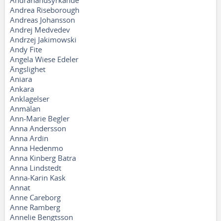
Andrahandsyrkande
Andrea Riseborough
Andreas Johansson
Andrej Medvedev
Andrzej Jakimowski
Andy Fite
Angela Wiese Edeler
Ängslighet
Aniara
Ankara
Anklagelser
Anmälan
Ann-Marie Begler
Anna Andersson
Anna Ardin
Anna Hedenmo
Anna Kinberg Batra
Anna Lindstedt
Anna-Karin Kask
Annat
Anne Careborg
Anne Ramberg
Annelie Bengtsson