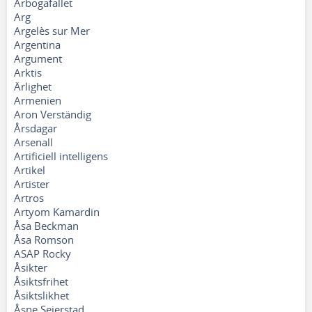
Arbogafallet
Arg
Argelès sur Mer
Argentina
Argument
Arktis
Ärlighet
Armenien
Aron Verständig
Årsdagar
Arsenall
Artificiell intelligens
Artikel
Artister
Artros
Artyom Kamardin
Åsa Beckman
Åsa Romson
ASAP Rocky
Åsikter
Åsiktsfrihet
Åsiktslikhet
Åsne Seierstad