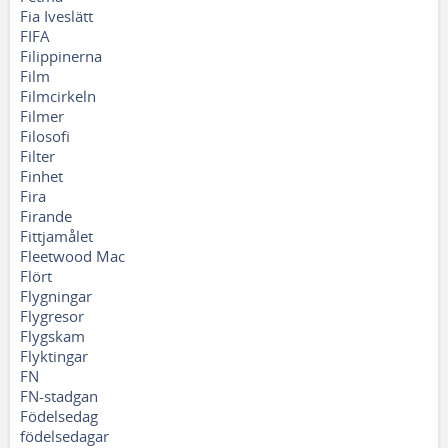
Fia Iveslätt
FIFA
Filippinerna
Film
Filmcirkeln
Filmer
Filosofi
Filter
Finhet
Fira
Firande
Fittjamålet
Fleetwood Mac
Flört
Flygningar
Flygresor
Flygskam
Flyktingar
FN
FN-stadgan
Födelsedag
födelsedagar