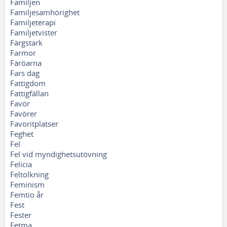
Familjen
Familjesamhörighet
Familjeterapi
Familjetvister
Färgstark
Farmor
Färöarna
Fars dag
Fattigdom
Fattigfällan
Favör
Favörer
Favoritplatser
Feghet
Fel
Fel vid myndighetsutövning
Felicia
Feltolkning
Feminism
Femtio år
Fest
Fester
Fetma