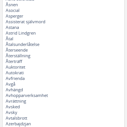
Åsnen
Asocial
Asperger
Assisterat självmord
Astana
Astrid Lindgren
Åtal
Åtalsunderlåtelse
Återseende
Återställning
Återträff
Auktoritet
Autokrati
Avfrienda
Avgå
Avhängd
Avhopparverksamhet
Avrättning
Avsked
Avsky
Avtalsbrott
Azerbajdzjan