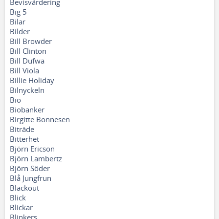
Bevisvärdering
Big 5
Bilar
Bilder
Bill Browder
Bill Clinton
Bill Dufwa
Bill Viola
Billie Holiday
Bilnyckeln
Bio
Biobanker
Birgitte Bonnesen
Biträde
Bitterhet
Björn Ericson
Björn Lambertz
Björn Söder
Blå Jungfrun
Blackout
Blick
Blickar
Blinkers