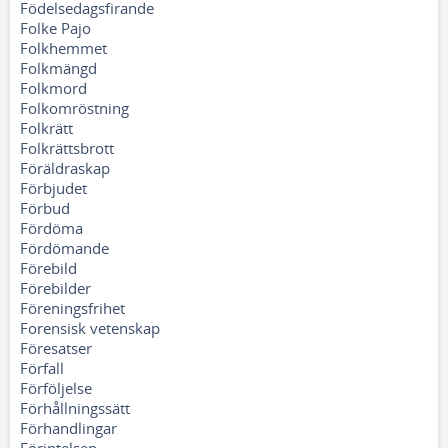
Födelsedagsfirande
Folke Pajo
Folkhemmet
Folkmängd
Folkmord
Folkomröstning
Folkrätt
Folkrättsbrott
Föräldraskap
Förbjudet
Förbud
Fördöma
Fördömande
Förebild
Förebilder
Föreningsfrihet
Forensisk vetenskap
Föresatser
Förfall
Förföljelse
Förhållningssätt
Förhandlingar