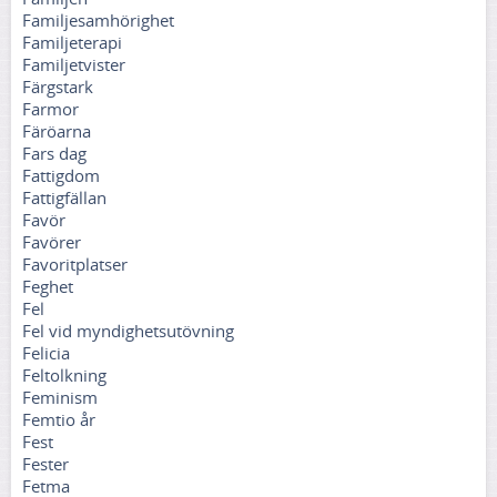
Familjesamhörighet
Familjeterapi
Familjetvister
Färgstark
Farmor
Färöarna
Fars dag
Fattigdom
Fattigfällan
Favör
Favörer
Favoritplatser
Feghet
Fel
Fel vid myndighetsutövning
Felicia
Feltolkning
Feminism
Femtio år
Fest
Fester
Fetma