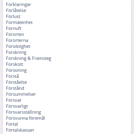
Förklaringar
Förlåtelse
Förlust
Förmätenhet
Förnuft
Förorten
Förorterna
Försiktighet
Forskning
Forskning & Framsteg
Förskott
Försoning
Förstå
Förståelse
Förstånd
Försummelser
Försvar
Försvarligt
Försvarsställning
Försvunna föremål
Förtal
Förtalskassan