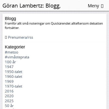
Göran Lambertz:
Blogg,
Meny
Återställning
Blogg
Framför allt små noteringar om Quickärendet allteftersom debatten
fortsätter.
Prenumera/rss
Kategorier
#metoo
#vimåsteprata
100 år
1947
1950-talet
1960-talet
1969
1970-talet
2016
2020
2025
50 år