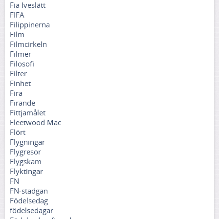
Fia Iveslätt
FIFA
Filippinerna
Film
Filmcirkeln
Filmer
Filosofi
Filter
Finhet
Fira
Firande
Fittjamålet
Fleetwood Mac
Flört
Flygningar
Flygresor
Flygskam
Flyktingar
FN
FN-stadgan
Födelsedag
födelsedagar