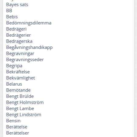
Bayes sats
BB
Bebis
Bedömningsdilemma
Bedrägeri
Bedrägerier
Bedragerska
Begåvningshandikapp
Begravningar
Begravningsseder
Begripa
Bekräftelse
Bekvämlighet
Belarus
Bemötande
Bengt Brülde
Bengt Holmström
Bengt Lambe
Bengt Lindström
Bensin
Berättelse
Berättelser