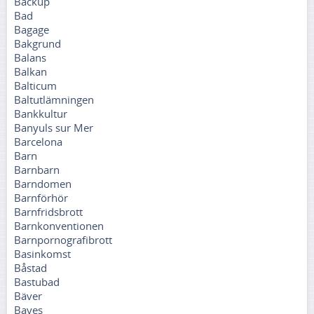
Backup
Bad
Bagage
Bakgrund
Balans
Balkan
Balticum
Baltutlämningen
Bankkultur
Banyuls sur Mer
Barcelona
Barn
Barnbarn
Barndomen
Barnförhör
Barnfridsbrott
Barnkonventionen
Barnpornografibrott
Basinkomst
Båstad
Bastubad
Bäver
Bayes