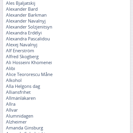
Ales Bjaljatskij
Alexander Bard
Alexander Barkman
Alexander Navalnyj
Alexander Solzjenitsyn
Alexandra Erdélyi
Alexandra Pascalidou
Alexej Navalnyj
Alf Enerström
Alfred Skogberg
Ali Hosseini Khomenei
Alibi
Alice Teororescu Måne
Alkohol
Alla Helgons dag
Alliansfrihet
Allmänläkaren
Allra
Allvar
Alumnidagen
Alzheimer
Amanda Ginsburg