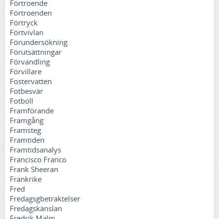
Förtroende
Förtroenden
Förtryck
Förtvivlan
Förundersökning
Förutsättningar
Förvandling
Förvillare
Fostervatten
Fotbesvär
Fotboll
Framförande
Framgång
Framsteg
Framtiden
Framtidsanalys
Francisco Franco
Frank Sheeran
Frankrike
Fred
Fredagsgbetraktelser
Fredagskänslan
Fredrik Malm