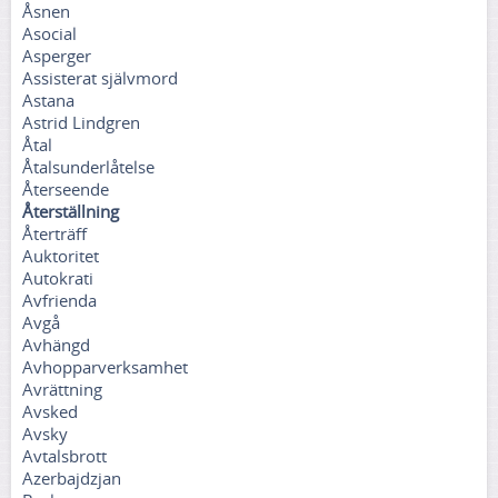
Åsnen
Asocial
Asperger
Assisterat självmord
Astana
Astrid Lindgren
Åtal
Åtalsunderlåtelse
Återseende
Återställning
Återträff
Auktoritet
Autokrati
Avfrienda
Avgå
Avhängd
Avhopparverksamhet
Avrättning
Avsked
Avsky
Avtalsbrott
Azerbajdzjan