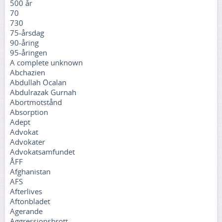
500 år
70
730
75-årsdag
90-åring
95-åringen
A complete unknown
Abchazien
Abdullah Öcalan
Abdulrazak Gurnah
Abortmotstånd
Absorption
Adept
Advokat
Advokater
Advokatsamfundet
ÅFF
Afghanistan
AFS
Afterlives
Aftonbladet
Agerande
Aggressionsbrott