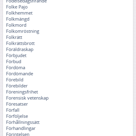
Födelsedagsfirande
Folke Pajo
Folkhemmet
Folkmängd
Folkmord
Folkomröstning
Folkrätt
Folkrättsbrott
Föräldraskap
Förbjudet
Förbud
Fördöma
Fördömande
Förebild
Förebilder
Föreningsfrihet
Forensisk vetenskap
Föresatser
Förfall
Förföljelse
Förhållningssätt
Förhandlingar
Förintelsen