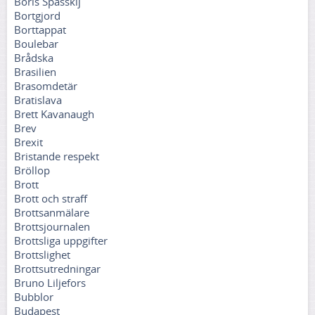
Boris Spasskij
Bortgjord
Borttappat
Boulebar
Brådska
Brasilien
Brasomdetär
Bratislava
Brett Kavanaugh
Brev
Brexit
Bristande respekt
Bröllop
Brott
Brott och straff
Brottsanmälare
Brottsjournalen
Brottsliga uppgifter
Brottslighet
Brottsutredningar
Bruno Liljefors
Bubblor
Budapest