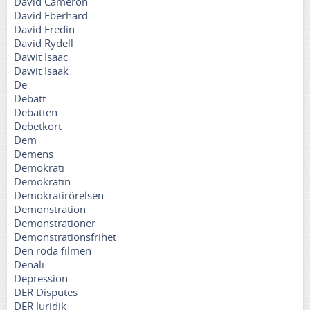
David Cameron
David Eberhard
David Fredin
David Rydell
Dawit Isaac
Dawit Isaak
De
Debatt
Debatten
Debetkort
Dem
Demens
Demokrati
Demokratin
Demokratirörelsen
Demonstration
Demonstrationer
Demonstrationsfrihet
Den röda filmen
Denali
Depression
DER Disputes
DER Juridik