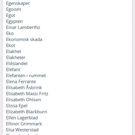
Egenskaper
Egoism
Egot
Egypten
Einar Lamberthz
Eko
Ekonomisk skada
Ekot
Elakhet
Elakheter
Eldslandet
Elefant
Elefanten i rummet
Elena Ferrante
Elisabeth Åsbrink
Elisabeth Massi Fritz
Elisabeth Ohlson
Elissa Epel
Elizabeth Blackburn
Ellen Lagerblad
Ellinor Grimmark
Elsa Westerstad