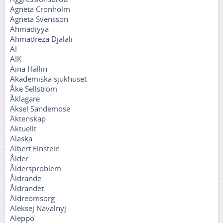
Agneta Cronholm
Agneta Svensson
Ahmadiyya
Ahmadreza Djalali
AI
AIK
Aina Hallin
Akademiska sjukhuset
Åke Sellström
Åklagare
Aksel Sandemose
Äktenskap
Aktuellt
Alaska
Albert Einstein
Ålder
Åldersproblem
Åldrande
Åldrandet
Äldreomsorg
Aleksej Navalnyj
Aleppo