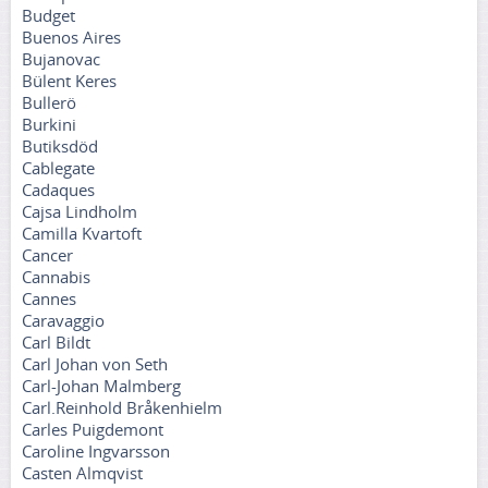
Budget
Buenos Aires
Bujanovac
Bülent Keres
Bullerö
Burkini
Butiksdöd
Cablegate
Cadaques
Cajsa Lindholm
Camilla Kvartoft
Cancer
Cannabis
Cannes
Caravaggio
Carl Bildt
Carl Johan von Seth
Carl-Johan Malmberg
Carl.Reinhold Bråkenhielm
Carles Puigdemont
Caroline Ingvarsson
Casten Almqvist