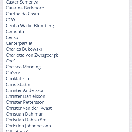
Caster Semenya
Catarina Barketorp
Catrine da Costa
CCW
Cecilia Wallin Blomberg
Cementa
Censur
Centerpartiet
Charles Bukowski
Charlotta von Zweigbergk
Chef
Chelsea Manning
Chèvre
Choklateria
Chris Stattin
Christer Andersson
Christer Danielsson
Christer Pettersson
Christer van der Kwast
Christian Dahlman
Christian Dahlström
Christina Johannesson
Cilla Benkö