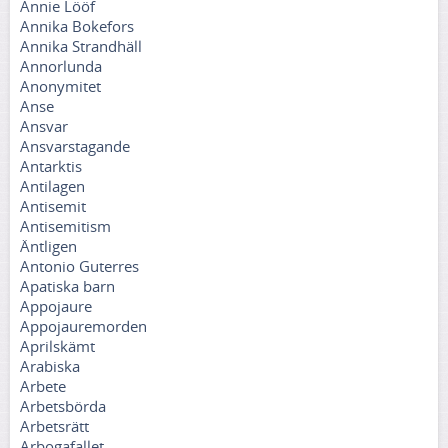
Annie Lööf
Annika Bokefors
Annika Strandhäll
Annorlunda
Anonymitet
Anse
Ansvar
Ansvarstagande
Antarktis
Antilagen
Antisemit
Antisemitism
Äntligen
Antonio Guterres
Apatiska barn
Appojaure
Appojauremorden
Aprilskämt
Arabiska
Arbete
Arbetsbörda
Arbetsrätt
Arbogafallet