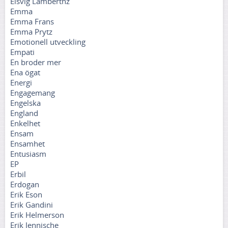
Elsvig Lamberthz
Emma
Emma Frans
Emma Prytz
Emotionell utveckling
Empati
En broder mer
Ena ögat
Energi
Engagemang
Engelska
England
Enkelhet
Ensam
Ensamhet
Entusiasm
EP
Erbil
Erdogan
Erik Eson
Erik Gandini
Erik Helmerson
Erik Jennische