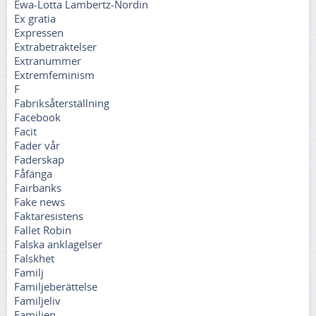
Ewa-Lotta Lambertz-Nordin
Ex gratia
Expressen
Extrabetraktelser
Extranummer
Extremfeminism
F
Fabriksåterställning
Facebook
Facit
Fader vår
Faderskap
Fåfänga
Fairbanks
Fake news
Faktaresistens
Fallet Robin
Falska anklagelser
Falskhet
Familj
Familjeberättelse
Familjeliv
Familjen