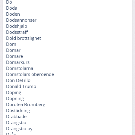
Dö
Döda
Döden
Dödsannonser
Dödshjälp
Dödsstraff
Dold brottslighet
Dom
Domar
Domare
Domarkurs
Domstolarna
Domstolars oberoende
Don DeLillo
Donald Trump
Doping
Dopning
Dorotea Bromberg
Döstädning
Drabbade
Drängsbo
Drängsbo by
Dråp