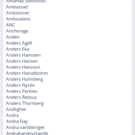
Amanda Sokolnicki
Ambassad
Ambitioner
Ambivalens
ANC
Anchorage
Anden
Anders Agell
Anders Eka
Anders Hamsten
Anders Hansen
Anders Hansson
Anders Hasselbohm
Anders Holmberg
Anders Nyrén
Anders Perklev
Anders Retzius
Anders Thornberg
Andlighet
Andra
Andra Day
Andra världskriget
Andrahandsyrkande