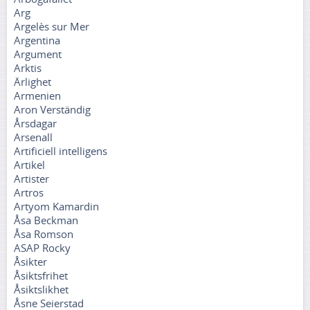
Arg
Argelès sur Mer
Argentina
Argument
Arktis
Ärlighet
Armenien
Aron Verständig
Årsdagar
Arsenall
Artificiell intelligens
Artikel
Artister
Artros
Artyom Kamardin
Åsa Beckman
Åsa Romson
ASAP Rocky
Åsikter
Åsiktsfrihet
Åsiktslikhet
Åsne Seierstad