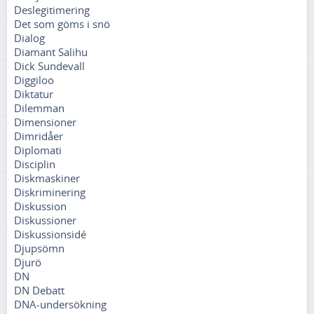
Deslegitimering
Det som göms i snö
Dialog
Diamant Salihu
Dick Sundevall
Diggiloo
Diktatur
Dilemman
Dimensioner
Dimridåer
Diplomati
Disciplin
Diskmaskiner
Diskriminering
Diskussion
Diskussioner
Diskussionsidé
Djupsömn
Djurö
DN
DN Debatt
DNA-undersökning