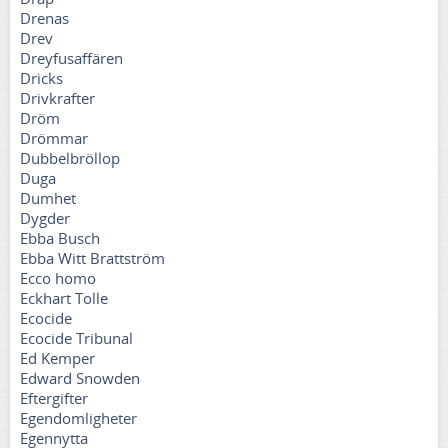
Drenas
Drev
Dreyfusaffären
Dricks
Drivkrafter
Dröm
Drömmar
Dubbelbröllop
Duga
Dumhet
Dygder
Ebba Busch
Ebba Witt Brattström
Ecco homo
Eckhart Tolle
Ecocide
Ecocide Tribunal
Ed Kemper
Edward Snowden
Eftergifter
Egendomligheter
Egennytta