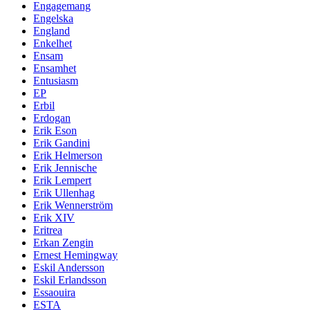
Engagemang
Engelska
England
Enkelhet
Ensam
Ensamhet
Entusiasm
EP
Erbil
Erdogan
Erik Eson
Erik Gandini
Erik Helmerson
Erik Jennische
Erik Lempert
Erik Ullenhag
Erik Wennerström
Erik XIV
Eritrea
Erkan Zengin
Ernest Hemingway
Eskil Andersson
Eskil Erlandsson
Essaouira
ESTA