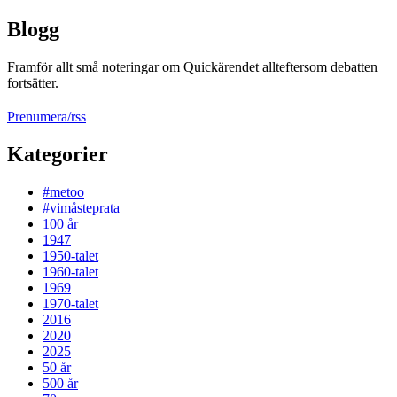
Blogg
Framför allt små noteringar om Quickärendet allteftersom debatten
fortsätter.
Prenumera/rss
Kategorier
#metoo
#vimåsteprata
100 år
1947
1950-talet
1960-talet
1969
1970-talet
2016
2020
2025
50 år
500 år