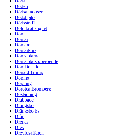
Döda
Döden
Dödsannonser
Dödshjälp
Dödsstraff
Dold brottslighet
Dom
Domar
Domare
Domarkurs
Domstolarna
Domstolars oberoende
Don DeLillo
Donald Trump
Doping
Dopning
Dorotea Bromberg
Döstädning
Drabbade
Drängsbo
Drängsbo by
Dråp
Drenas
Drev
Dreyfusaffären