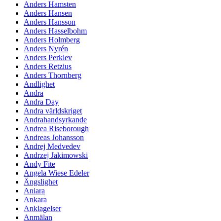
Anders Hamsten
Anders Hansen
Anders Hansson
Anders Hasselbohm
Anders Holmberg
Anders Nyrén
Anders Perklev
Anders Retzius
Anders Thornberg
Andlighet
Andra
Andra Day
Andra världskriget
Andrahandsyrkande
Andrea Riseborough
Andreas Johansson
Andrej Medvedev
Andrzej Jakimowski
Andy Fite
Angela Wiese Edeler
Ängslighet
Aniara
Ankara
Anklagelser
Anmälan