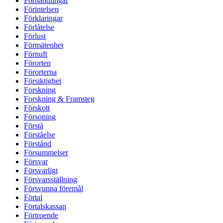
Förhandlingar
Förintelsen
Förklaringar
Förlåtelse
Förlust
Förmätenhet
Förnuft
Förorten
Förorterna
Försiktighet
Forskning
Forskning & Framsteg
Förskott
Försoning
Förstå
Förståelse
Förstånd
Försummelser
Försvar
Försvarligt
Försvarsställning
Försvunna föremål
Förtal
Förtalskassan
Förtroende