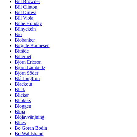
Bill Browder
Bill Clinton
Bill Dufwa
Bill Viola
Billie Holiday
Bilnyckeln
Bio
Biobanker
Birgitte Bonnesen
Biträde
Bitterhet
Björn Ericson
Björn Lambertz
Björn Söder
Blå Jungfrun
Blackout
Blick
Blickar
Blinkers
Bloggen
Blöja
Blöjavvänjning
Blues
Bo Göran Bodin
Bo Wahlstrand