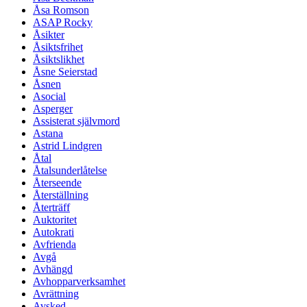
Åsa Romson
ASAP Rocky
Åsikter
Åsiktsfrihet
Åsiktslikhet
Åsne Seierstad
Åsnen
Asocial
Asperger
Assisterat självmord
Astana
Astrid Lindgren
Åtal
Åtalsunderlåtelse
Återseende
Återställning
Återträff
Auktoritet
Autokrati
Avfrienda
Avgå
Avhängd
Avhopparverksamhet
Avrättning
Avsked