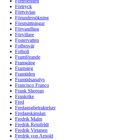
Förtroenden
Förtryck
Förtvivlan
Förundersökning
Förutsättningar
Förvandling
Förvillare
Fostervatten
Fotbesvär
Fotboll
Framförande
Framgång
Framsteg
Framtiden
Framtidsanalys
Francisco Franco
Frank Sheeran
Frankrike
Fred
Fredagsgbetraktelser
Fredagskänslan
Fredrik Malm
Fredrik Reinfeldt
Fredrik Virtanen
Fredrik von Arnold