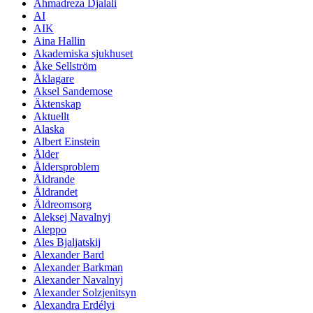
Ahmadreza Djalali
AI
AIK
Aina Hallin
Akademiska sjukhuset
Åke Sellström
Åklagare
Aksel Sandemose
Äktenskap
Aktuellt
Alaska
Albert Einstein
Ålder
Åldersproblem
Åldrande
Åldrandet
Äldreomsorg
Aleksej Navalnyj
Aleppo
Ales Bjaljatskij
Alexander Bard
Alexander Barkman
Alexander Navalnyj
Alexander Solzjenitsyn
Alexandra Erdélyi