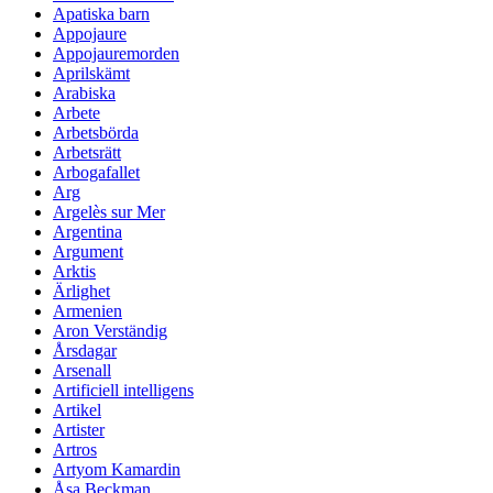
Apatiska barn
Appojaure
Appojauremorden
Aprilskämt
Arabiska
Arbete
Arbetsbörda
Arbetsrätt
Arbogafallet
Arg
Argelès sur Mer
Argentina
Argument
Arktis
Ärlighet
Armenien
Aron Verständig
Årsdagar
Arsenall
Artificiell intelligens
Artikel
Artister
Artros
Artyom Kamardin
Åsa Beckman