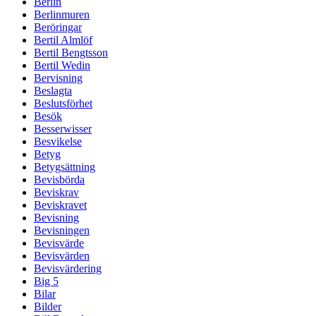
Berlin
Berlinmuren
Beröringar
Bertil Almlöf
Bertil Bengtsson
Bertil Wedin
Bervisning
Beslagta
Beslutsförhet
Besök
Besserwisser
Besvikelse
Betyg
Betygsättning
Bevisbörda
Beviskrav
Beviskravet
Bevisning
Bevisningen
Bevisvärde
Bevisvärden
Bevisvärdering
Big 5
Bilar
Bilder