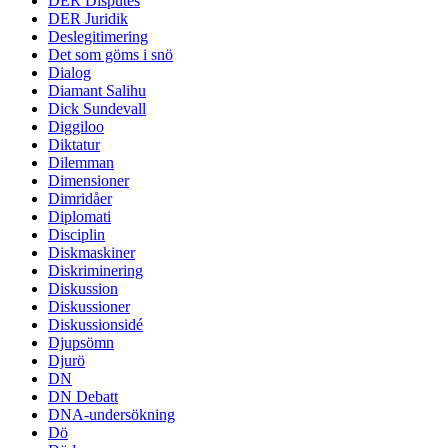
DER Disputes
DER Juridik
Deslegitimering
Det som göms i snö
Dialog
Diamant Salihu
Dick Sundevall
Diggiloo
Diktatur
Dilemman
Dimensioner
Dimridåer
Diplomati
Disciplin
Diskmaskiner
Diskriminering
Diskussion
Diskussioner
Diskussionsidé
Djupsömn
Djurö
DN
DN Debatt
DNA-undersökning
Dö