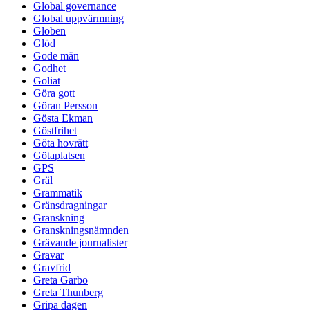
Global governance
Global uppvärmning
Globen
Glöd
Gode män
Godhet
Goliat
Göra gott
Göran Persson
Gösta Ekman
Göstfrihet
Göta hovrätt
Götaplatsen
GPS
Gräl
Grammatik
Gränsdragningar
Granskning
Granskningsnämnden
Grävande journalister
Gravar
Gravfrid
Greta Garbo
Greta Thunberg
Gripa dagen