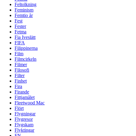
Feltolkning
Feminism
Femtio år
Fest
Fester
Fetma
Fia Iveslätt
FIFA
Filippinerna
Film
Filmcirkeln
Filmer
Filosofi
Filter
Finhet
Fira
Firande
Fittjamålet
Fleetwood Mac
Flört
Flygningar
Flygresor
Flygskam
Flyktingar
FN