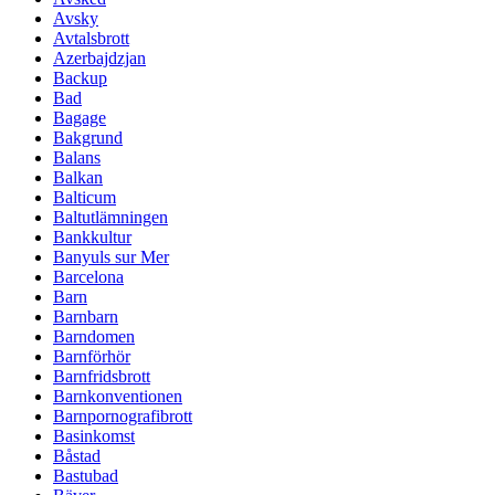
Avsky
Avtalsbrott
Azerbajdzjan
Backup
Bad
Bagage
Bakgrund
Balans
Balkan
Balticum
Baltutlämningen
Bankkultur
Banyuls sur Mer
Barcelona
Barn
Barnbarn
Barndomen
Barnförhör
Barnfridsbrott
Barnkonventionen
Barnpornografibrott
Basinkomst
Båstad
Bastubad