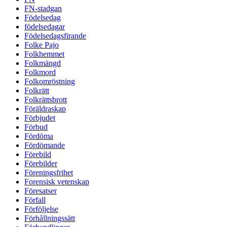
FN-stadgan
Födelsedag
födelsedagar
Födelsedagsfirande
Folke Pajo
Folkhemmet
Folkmängd
Folkmord
Folkomröstning
Folkrätt
Folkrättsbrott
Föräldraskap
Förbjudet
Förbud
Fördöma
Fördömande
Förebild
Förebilder
Föreningsfrihet
Forensisk vetenskap
Föresatser
Förfall
Förföljelse
Förhållningssätt