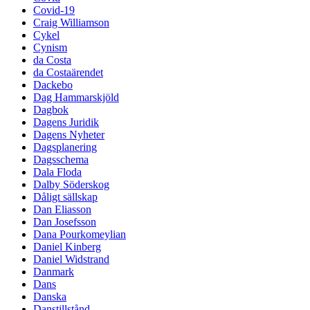
Covid-19
Craig Williamson
Cykel
Cynism
da Costa
da Costaärendet
Dackebo
Dag Hammarskjöld
Dagbok
Dagens Juridik
Dagens Nyheter
Dagsplanering
Dagsschema
Dala Floda
Dalby Söderskog
Dåligt sällskap
Dan Eliasson
Dan Josefsson
Dana Pourkomeylian
Daniel Kinberg
Daniel Widstrand
Danmark
Dans
Danska
Danstillstånd