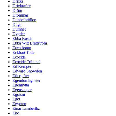
Dricks
Drivkrafter
Dröm
Drömmar
Dubbelbröllop
Duga
Dumhet
Dygder
Ebba Busch
Ebba Witt Brattström
Ecco homo
Eckhart Tolle
Ecocide
Ecocide Tribunal
Ed Kemper
Edward Snowden
Eftergifter
Egendomligheter
Egennytta
Egenskaper
Egoism
Egot
Egypten
Einar Lamberthz
Eko