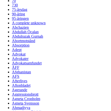
70
730
75-årsdag
90-åring
95-åringen
A complete unknown
Abchazien
Abdullah Öcalan
Abdulrazak Gurnah
Abortmotstånd
Absorption
Adept
Advokat
Advokater
Advokatsamfundet
ÅFF
Afghanistan
AFS
Afterlives
Aftonbladet
Agerande
Aggressionsbrott
Agneta Cronholm
Agneta Svensson
Ahmadiyya