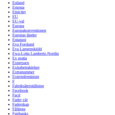
Estland
Estonia
Etnicitet
EU
EU-val
Europa
Europakonventionen
Europas länder
Eutanasi
Eva Forslund
Eva Langenskiöld
Ewa-Lotta Lambertz-Nordin
Ex gratia
Expressen
Extrabetraktelser
Extranummer
Extremfeminism
F
Fabriksåterställning
Facebook
Facit
Fader vår
Faderskap
Fåfänga
Fairbanks