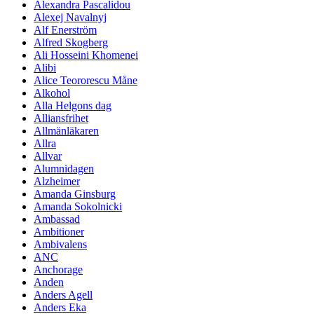
Alexandra Pascalidou
Alexej Navalnyj
Alf Enerström
Alfred Skogberg
Ali Hosseini Khomenei
Alibi
Alice Teororescu Måne
Alkohol
Alla Helgons dag
Alliansfrihet
Allmänläkaren
Allra
Allvar
Alumnidagen
Alzheimer
Amanda Ginsburg
Amanda Sokolnicki
Ambassad
Ambitioner
Ambivalens
ANC
Anchorage
Anden
Anders Agell
Anders Eka