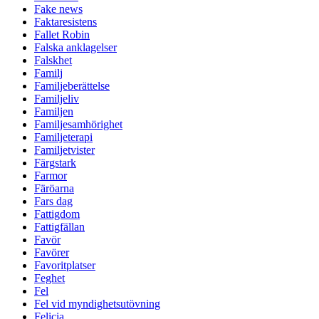
Fake news
Faktaresistens
Fallet Robin
Falska anklagelser
Falskhet
Familj
Familjeberättelse
Familjeliv
Familjen
Familjesamhörighet
Familjeterapi
Familjetvister
Färgstark
Farmor
Färöarna
Fars dag
Fattigdom
Fattigfällan
Favör
Favörer
Favoritplatser
Feghet
Fel
Fel vid myndighetsutövning
Felicia