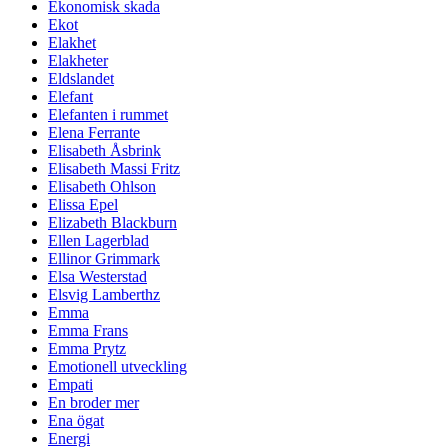
Ekonomisk skada
Ekot
Elakhet
Elakheter
Eldslandet
Elefant
Elefanten i rummet
Elena Ferrante
Elisabeth Åsbrink
Elisabeth Massi Fritz
Elisabeth Ohlson
Elissa Epel
Elizabeth Blackburn
Ellen Lagerblad
Ellinor Grimmark
Elsa Westerstad
Elsvig Lamberthz
Emma
Emma Frans
Emma Prytz
Emotionell utveckling
Empati
En broder mer
Ena ögat
Energi