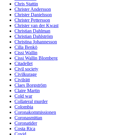
Chris Stattin
Christer Andersson
Christer Danielsson
Christer Pettersson
Christer van der Kwast
Christian Dahlman
Christian Dahlström
Christina Johannesson
Cilla Benkö
Cissi Wallin
Cissi Wallin Blomberg
Citadellet
Civil society
Civilkurage
Civilrätt
Claes Borgström
Claire Martin
Cold war
Collateral murder
Colombia
Coronakommissionen
Coronasmittan
Coronatider
Costa Rica
Covid