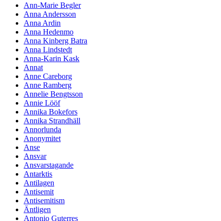
Ann-Marie Begler
Anna Andersson
Anna Ardin
Anna Hedenmo
Anna Kinberg Batra
Anna Lindstedt
Anna-Karin Kask
Annat
Anne Careborg
Anne Ramberg
Annelie Bengtsson
Annie Lööf
Annika Bokefors
Annika Strandhäll
Annorlunda
Anonymitet
Anse
Ansvar
Ansvarstagande
Antarktis
Antilagen
Antisemit
Antisemitism
Äntligen
Antonio Guterres