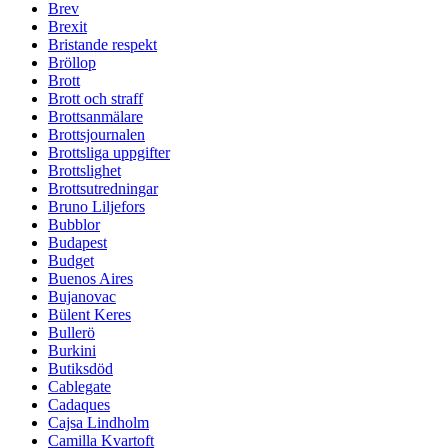
Brev
Brexit
Bristande respekt
Bröllop
Brott
Brott och straff
Brottsanmälare
Brottsjournalen
Brottsliga uppgifter
Brottslighet
Brottsutredningar
Bruno Liljefors
Bubblor
Budapest
Budget
Buenos Aires
Bujanovac
Bülent Keres
Bullerö
Burkini
Butiksdöd
Cablegate
Cadaques
Cajsa Lindholm
Camilla Kvartoft