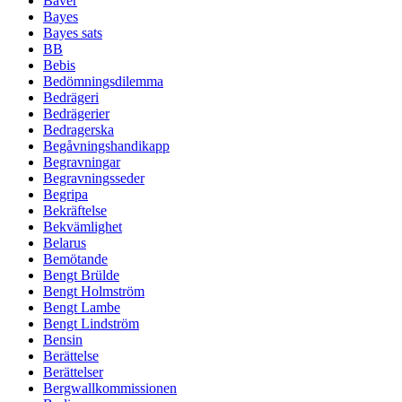
Bäver
Bayes
Bayes sats
BB
Bebis
Bedömningsdilemma
Bedrägeri
Bedrägerier
Bedragerska
Begåvningshandikapp
Begravningar
Begravningsseder
Begripa
Bekräftelse
Bekvämlighet
Belarus
Bemötande
Bengt Brülde
Bengt Holmström
Bengt Lambe
Bengt Lindström
Bensin
Berättelse
Berättelser
Bergwallkommissionen