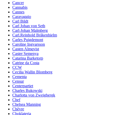
Cancer
Cannabis
Cannes
Caravaggio
Carl Bildt
Carl Johan von Seth
Carl-Johan Malmberg
Carl.Reinhold Bråkenhielm
Carles Puigdemont
Caroline Ingvarsson
Casten Almqvist
Caster Semenya
Catarina Barketorp
Catrine da Costa
CCW
Cecilia Wallin Blomberg
Cementa
Censur
Centerpartiet
Charles Bukowski
Charlotta von Zweigbergk
Chef
Chelsea Manning
Chèvre
Choklateria