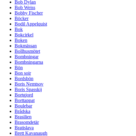
Bob Dylan
Bob Weiss
Bobby Fischer
Böcker
Bodil Appelquist
Bok
Bokcirkel
Boken
Bokmässan
Bollhusmötet
Bombningar
Bombningarna
Bön
Bon soir
Bordsbön
Boris Nemtsov
Boris Spasskij
Bortgjord
Borttappat
Boulebar
Brådska
Brasilien
Brasomdetär
Bratislava
Brett Kavanaugh