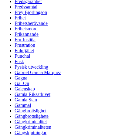
Fredsgarantier
Fredssamtal
Frey Björlingson
Frihet
Frihetsberövande
Frihetsmord
Frikännande
Fru Justitia
Frustration
Fulufjället
Funchal
Fusk
Fysisk utveckling
Gabriel Garcia Marquez
Gagna
Gal-On
Galenskap
Gamla Riksarkivet
Gamla Stan
Gammal
Gängbrottslighet
Gängbrottslighete
Gängkriminalitet
Gängkriminaliteten
Gängskjutningar