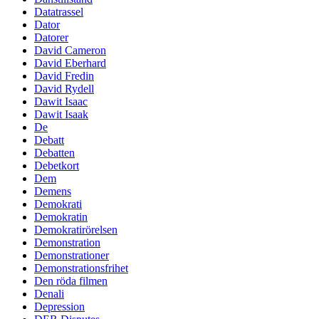
Datatrassel
Dator
Datorer
David Cameron
David Eberhard
David Fredin
David Rydell
Dawit Isaac
Dawit Isaak
De
Debatt
Debatten
Debetkort
Dem
Demens
Demokrati
Demokratin
Demokratirörelsen
Demonstration
Demonstrationer
Demonstrationsfrihet
Den röda filmen
Denali
Depression