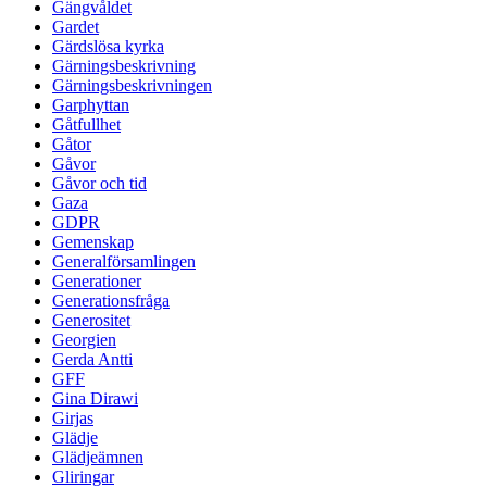
Gängvåldet
Gardet
Gärdslösa kyrka
Gärningsbeskrivning
Gärningsbeskrivningen
Garphyttan
Gåtfullhet
Gåtor
Gåvor
Gåvor och tid
Gaza
GDPR
Gemenskap
Generalförsamlingen
Generationer
Generationsfråga
Generositet
Georgien
Gerda Antti
GFF
Gina Dirawi
Girjas
Glädje
Glädjeämnen
Gliringar