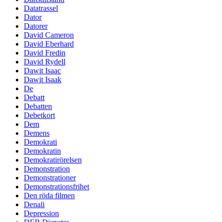
Datatrassel
Dator
Datorer
David Cameron
David Eberhard
David Fredin
David Rydell
Dawit Isaac
Dawit Isaak
De
Debatt
Debatten
Debetkort
Dem
Demens
Demokrati
Demokratin
Demokratirörelsen
Demonstration
Demonstrationer
Demonstrationsfrihet
Den röda filmen
Denali
Depression