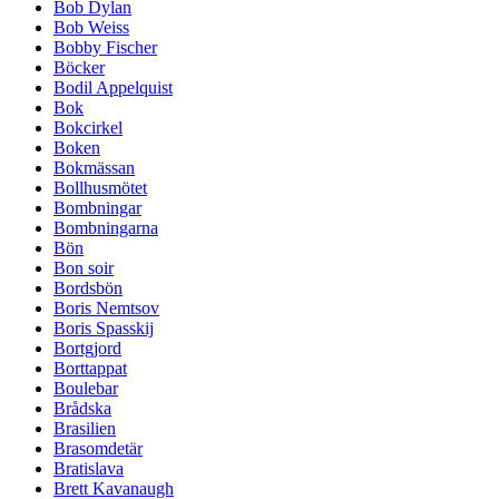
Bob Dylan
Bob Weiss
Bobby Fischer
Böcker
Bodil Appelquist
Bok
Bokcirkel
Boken
Bokmässan
Bollhusmötet
Bombningar
Bombningarna
Bön
Bon soir
Bordsbön
Boris Nemtsov
Boris Spasskij
Bortgjord
Borttappat
Boulebar
Brådska
Brasilien
Brasomdetär
Bratislava
Brett Kavanaugh