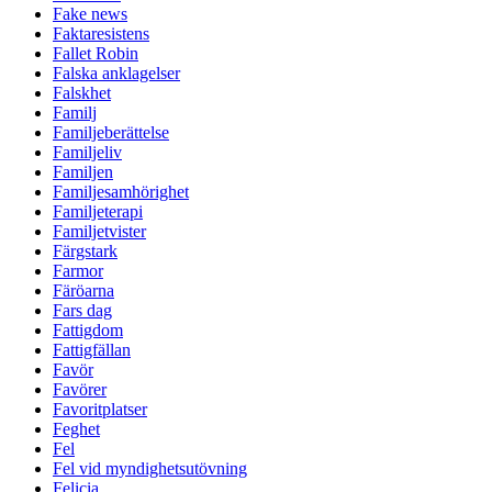
Fake news
Faktaresistens
Fallet Robin
Falska anklagelser
Falskhet
Familj
Familjeberättelse
Familjeliv
Familjen
Familjesamhörighet
Familjeterapi
Familjetvister
Färgstark
Farmor
Färöarna
Fars dag
Fattigdom
Fattigfällan
Favör
Favörer
Favoritplatser
Feghet
Fel
Fel vid myndighetsutövning
Felicia