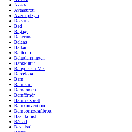
Avsky
Avtalsbrott
Azerbajdzjan
Backup
Bad
Bagage
Bakgrund
Balans
Balkan
Balticum
Baltutlämningen
Bankkultur
Banyuls sur Mer
Barcelona
Barn
Barnbarn
Barndomen
Barnförhör
Barnfridsbrott
Barnkonventionen
Barnpornografibrott
Basinkomst
Båstad
Bastubad