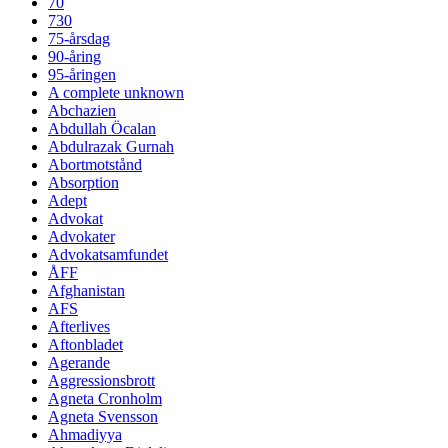
70
730
75-årsdag
90-åring
95-åringen
A complete unknown
Abchazien
Abdullah Öcalan
Abdulrazak Gurnah
Abortmotstånd
Absorption
Adept
Advokat
Advokater
Advokatsamfundet
ÅFF
Afghanistan
AFS
Afterlives
Aftonbladet
Agerande
Aggressionsbrott
Agneta Cronholm
Agneta Svensson
Ahmadiyya