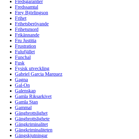
Fredsgarantier
Fredssamtal
Frey Björlingson
Frihet
Frihetsberövande
Frihetsmord
Frikännande
Fru Justitia
Frustration
Fulufjället
Funchal
Fusk
Fysisk utveckling
Gabriel Garcia Marquez
Gagna
Gal-On
Galenskap
Gamla Riksarkivet
Gamla Stan
Gammal
Gängbrottslighet
Gängbrottslighete
Gängkriminalitet
Gängkriminaliteten
Gängskjutningar