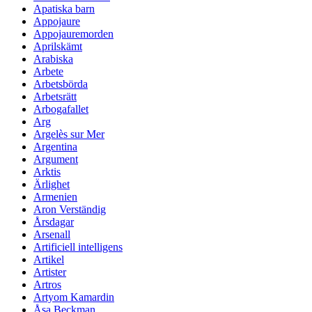
Apatiska barn
Appojaure
Appojauremorden
Aprilskämt
Arabiska
Arbete
Arbetsbörda
Arbetsrätt
Arbogafallet
Arg
Argelès sur Mer
Argentina
Argument
Arktis
Ärlighet
Armenien
Aron Verständig
Årsdagar
Arsenall
Artificiell intelligens
Artikel
Artister
Artros
Artyom Kamardin
Åsa Beckman