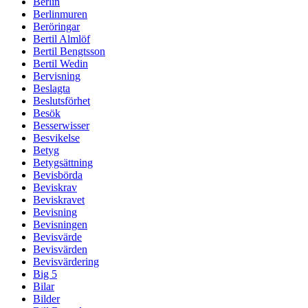
Berlin
Berlinmuren
Beröringar
Bertil Almlöf
Bertil Bengtsson
Bertil Wedin
Bervisning
Beslagta
Beslutsförhet
Besök
Besserwisser
Besvikelse
Betyg
Betygsättning
Bevisbörda
Beviskrav
Beviskravet
Bevisning
Bevisningen
Bevisvärde
Bevisvärden
Bevisvärdering
Big 5
Bilar
Bilder