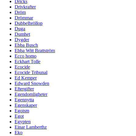
Dricks
Drivkrafter
Dröm
Drömmar
Dubbelbröllop
Duga
Dumhet
Dygder
Ebba Busch
Ebba Witt Brattström
Ecco homo
Eckhart Tolle
Ecocide
Ecocide Tribunal
Ed Kemper
Edward Snowden
Eftergifter
Egendomligheter
Egennytta
Egenskaper
Egoism
Egot
Egypten
Einar Lamberthz
Eko