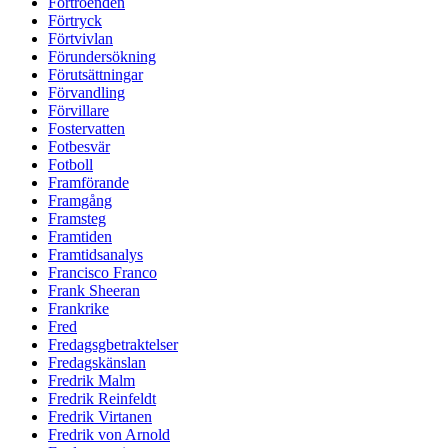
Förtroenden
Förtryck
Förtvivlan
Förundersökning
Förutsättningar
Förvandling
Förvillare
Fostervatten
Fotbesvär
Fotboll
Framförande
Framgång
Framsteg
Framtiden
Framtidsanalys
Francisco Franco
Frank Sheeran
Frankrike
Fred
Fredagsgbetraktelser
Fredagskänslan
Fredrik Malm
Fredrik Reinfeldt
Fredrik Virtanen
Fredrik von Arnold