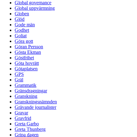
Global governance
Global uppvärmning
Globen
Glöd
Gode män
Godhet
Goliat
Göra gott
Göran Persson
Gösta Ekman
Göstfrihet
Göta hovrätt
Götaplatsen
GPS
Gräl
Grammatik
Gränsdragningar
Granskning
Granskningsnämnden
Grävande journalister
Gravar
Gravfrid
Greta Garbo
Greta Thunberg
Gripa dagen