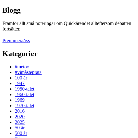
Blogg
Framför allt små noteringar om Quickärendet allteftersom debatten
fortsätter.
Prenumera/rss
Kategorier
#metoo
#vimåsteprata
100 år
1947
1950-talet
1960-talet
1969
1970-talet
2016
2020
2025
50 år
500 år