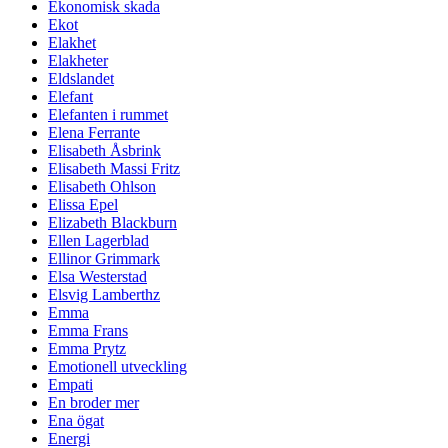
Ekonomisk skada
Ekot
Elakhet
Elakheter
Eldslandet
Elefant
Elefanten i rummet
Elena Ferrante
Elisabeth Åsbrink
Elisabeth Massi Fritz
Elisabeth Ohlson
Elissa Epel
Elizabeth Blackburn
Ellen Lagerblad
Ellinor Grimmark
Elsa Westerstad
Elsvig Lamberthz
Emma
Emma Frans
Emma Prytz
Emotionell utveckling
Empati
En broder mer
Ena ögat
Energi