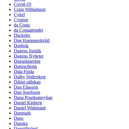
Covid-19
Craig Williamson
Cykel
Cynism
da Costa
da Costaärendet
Dackebo
Dag Hammarskjöld
Dagbok
Dagens Juridik
Dagens Nyheter
Dagsplanering
Dagsschema
Dala Floda
Dalby Söderskog
Dåligt sällskap
Dan Eliasson
Dan Josefsson
Dana Pourkomeylian
Daniel Kinberg
Daniel Widstrand
Danmark
Dans
Danska
Danstillstånd