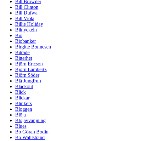
Bill Browder
Bill Clinton
Bill Dufwa
Bill Viola
Billie Holiday
Bilnyckeln
Bio
Biobanker
Birgitte Bonnesen
Biträde
Bitterhet
Björn Ericson
Björn Lambertz
Björn Söder
Blå Jungfrun
Blackout
Blick
Blickar
Blinkers
Bloggen
Blöja
Blöjavvänjning
Blues
Bo Göran Bodin
Bo Wahlstrand