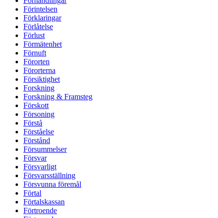
Förhandlingar
Förintelsen
Förklaringar
Förlåtelse
Förlust
Förmätenhet
Förnuft
Förorten
Förorterna
Försiktighet
Forskning
Forskning & Framsteg
Förskott
Försoning
Förstå
Förståelse
Förstånd
Försummelser
Försvar
Försvarligt
Försvarsställning
Försvunna föremål
Förtal
Förtalskassan
Förtroende