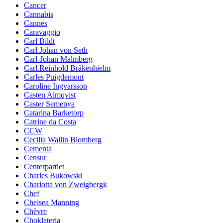
Cancer
Cannabis
Cannes
Caravaggio
Carl Bildt
Carl Johan von Seth
Carl-Johan Malmberg
Carl.Reinhold Bråkenhielm
Carles Puigdemont
Caroline Ingvarsson
Casten Almqvist
Caster Semenya
Catarina Barketorp
Catrine da Costa
CCW
Cecilia Wallin Blomberg
Cementa
Censur
Centerpartiet
Charles Bukowski
Charlotta von Zweigbergk
Chef
Chelsea Manning
Chèvre
Choklateria