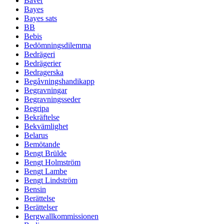
Bäver
Bayes
Bayes sats
BB
Bebis
Bedömningsdilemma
Bedrägeri
Bedrägerier
Bedragerska
Begåvningshandikapp
Begravningar
Begravningsseder
Begripa
Bekräftelse
Bekvämlighet
Belarus
Bemötande
Bengt Brülde
Bengt Holmström
Bengt Lambe
Bengt Lindström
Bensin
Berättelse
Berättelser
Bergwallkommissionen