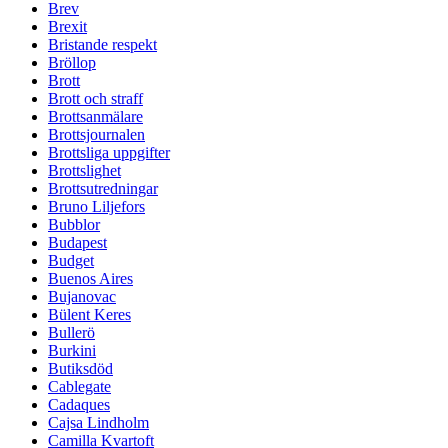
Brev
Brexit
Bristande respekt
Bröllop
Brott
Brott och straff
Brottsanmälare
Brottsjournalen
Brottsliga uppgifter
Brottslighet
Brottsutredningar
Bruno Liljefors
Bubblor
Budapest
Budget
Buenos Aires
Bujanovac
Bülent Keres
Bullerö
Burkini
Butiksdöd
Cablegate
Cadaques
Cajsa Lindholm
Camilla Kvartoft