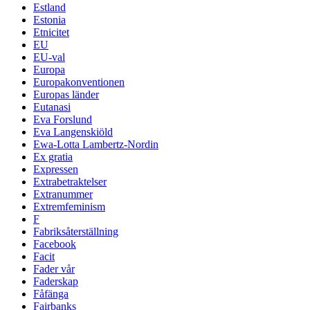
Estland
Estonia
Etnicitet
EU
EU-val
Europa
Europakonventionen
Europas länder
Eutanasi
Eva Forslund
Eva Langenskiöld
Ewa-Lotta Lambertz-Nordin
Ex gratia
Expressen
Extrabetraktelser
Extranummer
Extremfeminism
F
Fabriksåterställning
Facebook
Facit
Fader vår
Faderskap
Fåfänga
Fairbanks