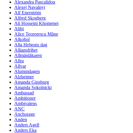
Alexandra Pascalidou
Alexej Navalnyj
Alf Enerström
Alfred Skogberg
Ali Hosseini Khomenei
Alibi
Alice Teororescu Måne
Alkohol
Alla Helgons dag
Alliansfrihet
Allmänläkaren
Allra
Allvar
Alumnidagen
Alzheimer
Amanda Ginsburg
Amanda Sokolnicki
Ambassad
Ambitioner
Ambivalens
ANC
Anchorage
Anden
Anders Agell
Anders Eka