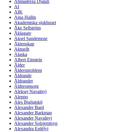
Ahmadreza Djalali
AI
AIK
Aina Hallin
Akademiska sjukhuset
Åke Sellström
Åklagare
Aksel Sandemose
Äktenskap
Aktuellt
Alaska
Albert Einstein
Ålder
Åldersproblem
Åldrande
Åldrandet
Äldreomsorg
Aleksej Navalnyj
Aleppo
Ales Bjaljatskij
Alexander Bard
Alexander Barkman
Alexander Navalnyj
Alexander Solzjenitsyn
Alexandra Erdélyi