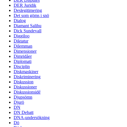
DER Disputes
DER Juridik
Deslegitimering
Det som göms i snö
Dialog
Diamant Salihu
Dick Sundevall
Diggiloo
Diktatur
Dilemman
Dimensioner
Dimridåer
Diplomati
Disciplin
Diskmaskiner
Diskriminering
Diskussion
Diskussioner
Diskussionsidé
Djupsömn
Djurö
DN
DN Debatt
DNA-undersökning
Dö