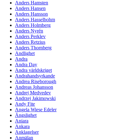
Anders Hamsten
Anders Hansen
Anders Hansson
Anders Hasselbohm
Anders Holmberg
Anders Nyrén
Anders Perklev
Anders Retzius
Anders Thornberg
Andlighet
Andra
Andra Day
Andra världskriget
Andrahandsyrkande
Andrea Riseborough
Andreas Johansson
Andrej Medvedev
Andrzej Jakimowski
Andy Fite
Angela Wiese Edeler
Ängslighet
Aniara
Ankara
Anklagelser
Anmälan