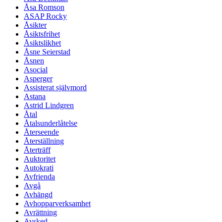
Åsa Romson
ASAP Rocky
Åsikter
Åsiktsfrihet
Åsiktslikhet
Åsne Seierstad
Åsnen
Asocial
Asperger
Assisterat självmord
Astana
Astrid Lindgren
Åtal
Åtalsunderlåtelse
Återseende
Återställning
Återträff
Auktoritet
Autokrati
Avfrienda
Avgå
Avhängd
Avhopparverksamhet
Avrättning
Avsked