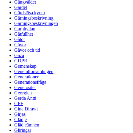
Gängvåldet
Gardet
Gärdslösa kyrka
Gärningsbeskrivning
Gärningsbeskrivningen
Garphyttan
Gåtfullhet
Gåtor
Gåvor
Gåvor och tid
Gaza
GDPR
Gemenskap
Generalförsamlingen
Generationer
Generationsfråga
Generositet
Georgien
Gerda Antti
GFF
Gina Dirawi
Girjas
Glädje
Glädjeämnen
Gliringar