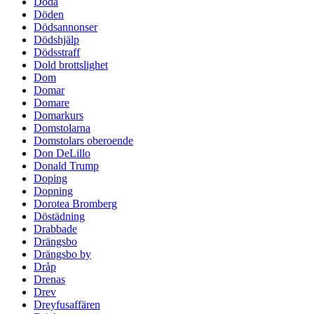
Döda
Döden
Dödsannonser
Dödshjälp
Dödsstraff
Dold brottslighet
Dom
Domar
Domare
Domarkurs
Domstolarna
Domstolars oberoende
Don DeLillo
Donald Trump
Doping
Dopning
Dorotea Bromberg
Döstädning
Drabbade
Drängsbo
Drängsbo by
Dråp
Drenas
Drev
Dreyfusaffären