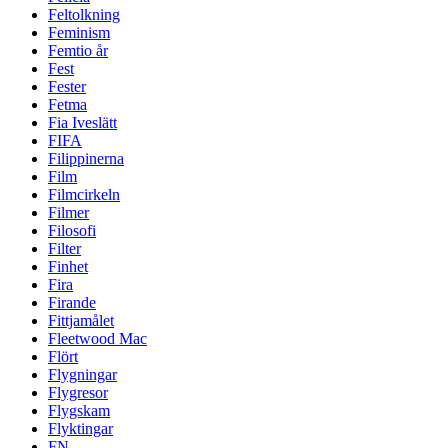
Feltolkning
Feminism
Femtio år
Fest
Fester
Fetma
Fia Iveslätt
FIFA
Filippinerna
Film
Filmcirkeln
Filmer
Filosofi
Filter
Finhet
Fira
Firande
Fittjamålet
Fleetwood Mac
Flört
Flygningar
Flygresor
Flygskam
Flyktingar
FN