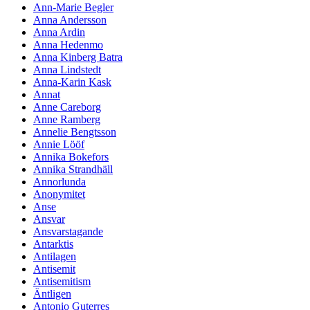
Ann-Marie Begler
Anna Andersson
Anna Ardin
Anna Hedenmo
Anna Kinberg Batra
Anna Lindstedt
Anna-Karin Kask
Annat
Anne Careborg
Anne Ramberg
Annelie Bengtsson
Annie Lööf
Annika Bokefors
Annika Strandhäll
Annorlunda
Anonymitet
Anse
Ansvar
Ansvarstagande
Antarktis
Antilagen
Antisemit
Antisemitism
Äntligen
Antonio Guterres