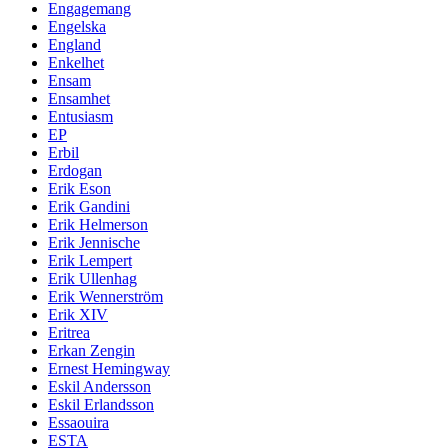
Engagemang
Engelska
England
Enkelhet
Ensam
Ensamhet
Entusiasm
EP
Erbil
Erdogan
Erik Eson
Erik Gandini
Erik Helmerson
Erik Jennische
Erik Lempert
Erik Ullenhag
Erik Wennerström
Erik XIV
Eritrea
Erkan Zengin
Ernest Hemingway
Eskil Andersson
Eskil Erlandsson
Essaouira
ESTA