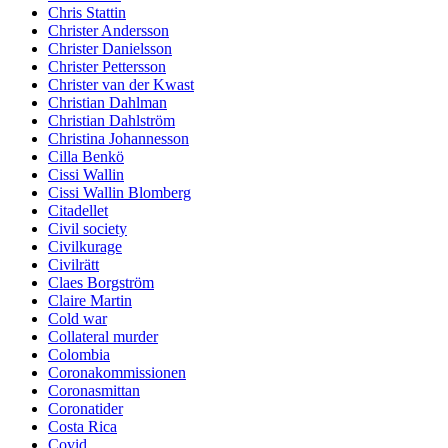
Chris Stattin
Christer Andersson
Christer Danielsson
Christer Pettersson
Christer van der Kwast
Christian Dahlman
Christian Dahlström
Christina Johannesson
Cilla Benkö
Cissi Wallin
Cissi Wallin Blomberg
Citadellet
Civil society
Civilkurage
Civilrätt
Claes Borgström
Claire Martin
Cold war
Collateral murder
Colombia
Coronakommissionen
Coronasmittan
Coronatider
Costa Rica
Covid