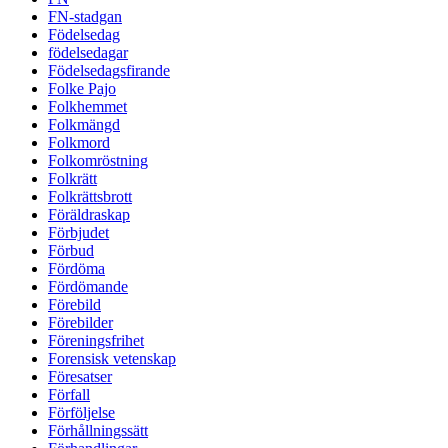
FN-stadgan
Födelsedag
födelsedagar
Födelsedagsfirande
Folke Pajo
Folkhemmet
Folkmängd
Folkmord
Folkomröstning
Folkrätt
Folkrättsbrott
Föräldraskap
Förbjudet
Förbud
Fördöma
Fördömande
Förebild
Förebilder
Föreningsfrihet
Forensisk vetenskap
Föresatser
Förfall
Förföljelse
Förhållningssätt