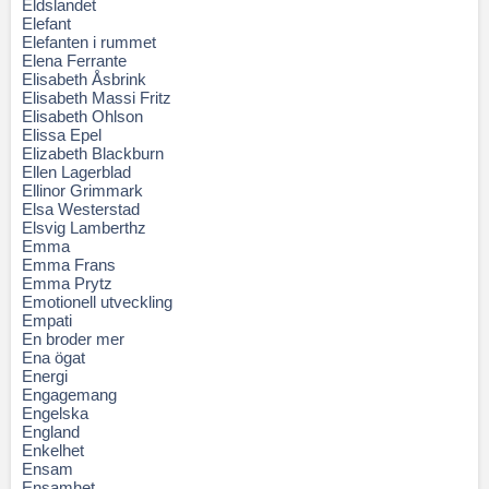
Eldslandet
Elefant
Elefanten i rummet
Elena Ferrante
Elisabeth Åsbrink
Elisabeth Massi Fritz
Elisabeth Ohlson
Elissa Epel
Elizabeth Blackburn
Ellen Lagerblad
Ellinor Grimmark
Elsa Westerstad
Elsvig Lamberthz
Emma
Emma Frans
Emma Prytz
Emotionell utveckling
Empati
En broder mer
Ena ögat
Energi
Engagemang
Engelska
England
Enkelhet
Ensam
Ensamhet