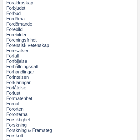
Föräldraskap
Förbjudet
Förbud
Fördöma
Fördömande
Förebild
Förebilder
Föreningsfrihet
Forensisk vetenskap
Föresatser
Förfall
Förföljelse
Förhållningssätt
Förhandlingar
Förintelsen
Förklaringar
Förlåtelse
Förlust
Förmätenhet
Förnuft
Förorten
Förorterna
Försiktighet
Forskning
Forskning & Framsteg
Förskott