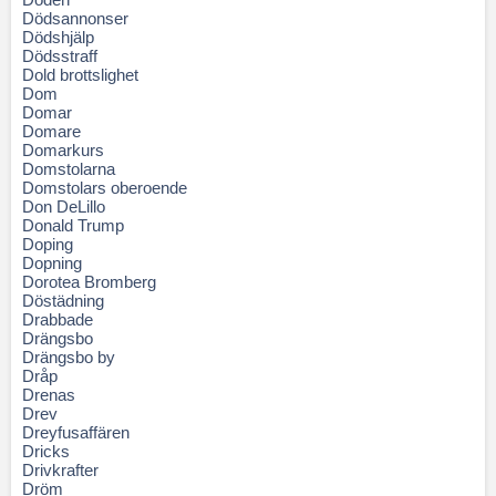
Dödsannonser
Dödshjälp
Dödsstraff
Dold brottslighet
Dom
Domar
Domare
Domarkurs
Domstolarna
Domstolars oberoende
Don DeLillo
Donald Trump
Doping
Dopning
Dorotea Bromberg
Döstädning
Drabbade
Drängsbo
Drängsbo by
Dråp
Drenas
Drev
Dreyfusaffären
Dricks
Drivkrafter
Dröm