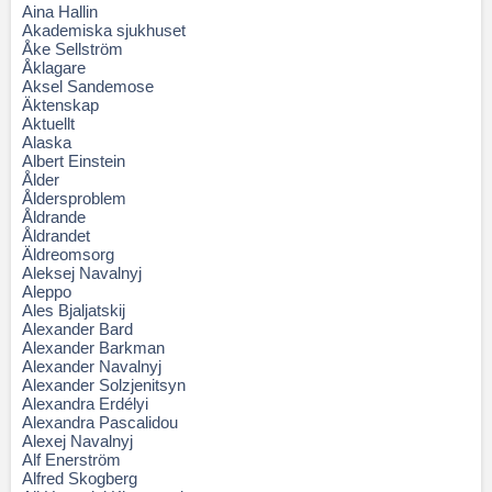
Aina Hallin
Akademiska sjukhuset
Åke Sellström
Åklagare
Aksel Sandemose
Äktenskap
Aktuellt
Alaska
Albert Einstein
Ålder
Åldersproblem
Åldrande
Åldrandet
Äldreomsorg
Aleksej Navalnyj
Aleppo
Ales Bjaljatskij
Alexander Bard
Alexander Barkman
Alexander Navalnyj
Alexander Solzjenitsyn
Alexandra Erdélyi
Alexandra Pascalidou
Alexej Navalnyj
Alf Enerström
Alfred Skogberg