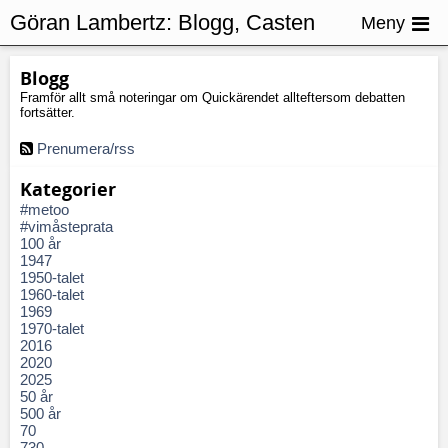
Göran Lambertz:
Blogg, Casten
Meny
Almqvist
Blogg
Framför allt små noteringar om Quickärendet allteftersom debatten
fortsätter.
Prenumera/rss
Kategorier
#metoo
#vimåsteprata
100 år
1947
1950-talet
1960-talet
1969
1970-talet
2016
2020
2025
50 år
500 år
70
730