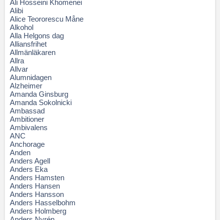
Ali Hosseini Khomenei
Alibi
Alice Teororescu Måne
Alkohol
Alla Helgons dag
Alliansfrihet
Allmänläkaren
Allra
Allvar
Alumnidagen
Alzheimer
Amanda Ginsburg
Amanda Sokolnicki
Ambassad
Ambitioner
Ambivalens
ANC
Anchorage
Anden
Anders Agell
Anders Eka
Anders Hamsten
Anders Hansen
Anders Hansson
Anders Hasselbohm
Anders Holmberg
Anders Nyrén