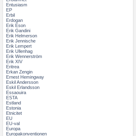
Entusiasm
EP
Erbil
Erdogan
Erik Eson
Erik Gandini
Erik Helmerson
Erik Jennische
Erik Lempert
Erik Ullenhag
Erik Wennerström
Erik XIV
Eritrea
Erkan Zengin
Ernest Hemingway
Eskil Andersson
Eskil Erlandsson
Essaouira
ESTA
Estland
Estonia
Etnicitet
EU
EU-val
Europa
Europakonventionen