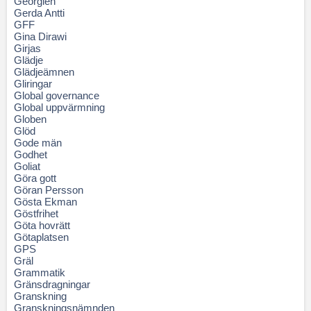
Georgien
Gerda Antti
GFF
Gina Dirawi
Girjas
Glädje
Glädjeämnen
Gliringar
Global governance
Global uppvärmning
Globen
Glöd
Gode män
Godhet
Goliat
Göra gott
Göran Persson
Gösta Ekman
Göstfrihet
Göta hovrätt
Götaplatsen
GPS
Gräl
Grammatik
Gränsdragningar
Granskning
Granskningsnämnden