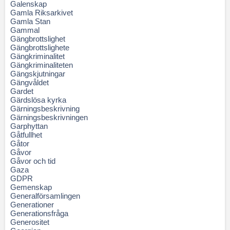
Galenskap
Gamla Riksarkivet
Gamla Stan
Gammal
Gängbrottslighet
Gängbrottslighete
Gängkriminalitet
Gängkriminaliteten
Gängskjutningar
Gängvåldet
Gardet
Gärdslösa kyrka
Gärningsbeskrivning
Gärningsbeskrivningen
Garphyttan
Gåtfullhet
Gåtor
Gåvor
Gåvor och tid
Gaza
GDPR
Gemenskap
Generalförsamlingen
Generationer
Generationsfråga
Generositet