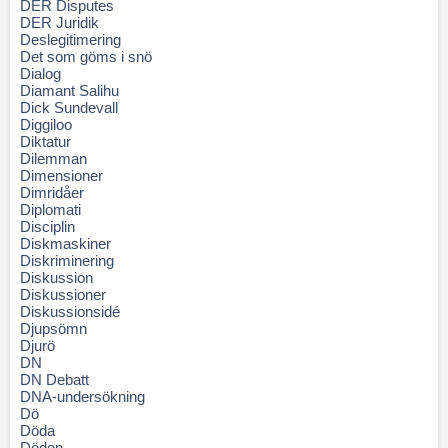
DER Disputes
DER Juridik
Deslegitimering
Det som göms i snö
Dialog
Diamant Salihu
Dick Sundevall
Diggiloo
Diktatur
Dilemman
Dimensioner
Dimridåer
Diplomati
Disciplin
Diskmaskiner
Diskriminering
Diskussion
Diskussioner
Diskussionsidé
Djupsömn
Djurö
DN
DN Debatt
DNA-undersökning
Dö
Döda
Döden