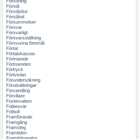
Försoning
Förstå
Förståelse
Förstånd
Försummelser
Försvar
Försvarligt
Försvarsställning
Försvunna föremål
Förtal
Förtalskassan
Förtroende
Förtroenden
Förtryck
Förtvivlan
Förundersökning
Förutsättningar
Förvandling
Förvillare
Fostervatten
Fotbesvär
Fotboll
Framförande
Framgång
Framsteg
Framtiden
Framtidsanalys