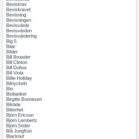
Beviskrav
Beviskravet
Bevisning
Bevisningen
Bevisvärde
Bevisvärden
Bevisvärdering
Big 5
Bilar
Bilder
Bill Browder
Bill Clinton
Bill Dufwa
Bill Viola
Billie Holiday
Bilnyckeln
Bio
Biobanker
Birgitte Bonnesen
Biträde
Bitterhet
Björn Ericson
Björn Lambertz
Björn Söder
Blå Jungfrun
Blackout