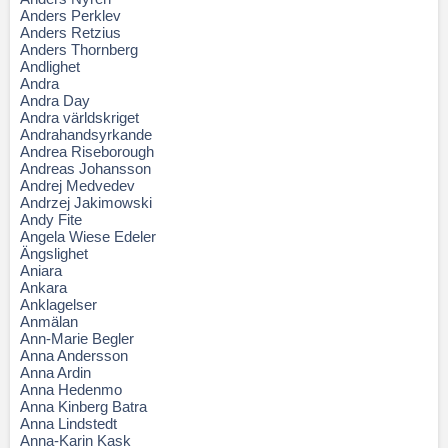
Anders Perklev
Anders Retzius
Anders Thornberg
Andlighet
Andra
Andra Day
Andra världskriget
Andrahandsyrkande
Andrea Riseborough
Andreas Johansson
Andrej Medvedev
Andrzej Jakimowski
Andy Fite
Angela Wiese Edeler
Ängslighet
Aniara
Ankara
Anklagelser
Anmälan
Ann-Marie Begler
Anna Andersson
Anna Ardin
Anna Hedenmo
Anna Kinberg Batra
Anna Lindstedt
Anna-Karin Kask