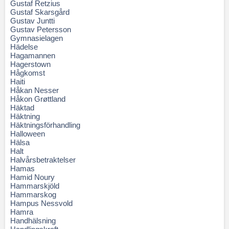
Gustaf Retzius
Gustaf Skarsgård
Gustav Juntti
Gustav Petersson
Gymnasielagen
Hädelse
Hagamannen
Hagerstown
Hågkomst
Haiti
Håkan Nesser
Håkon Grøttland
Häktad
Häktning
Häktningsförhandling
Halloween
Hälsa
Halt
Halvårsbetraktelser
Hamas
Hamid Noury
Hammarskjöld
Hammarskog
Hampus Nessvold
Hamra
Handhälsning