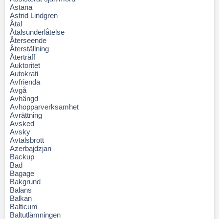
Astana
Astrid Lindgren
Åtal
Åtalsunderlåtelse
Återseende
Återställning
Återträff
Auktoritet
Autokrati
Avfrienda
Avgå
Avhängd
Avhopparverksamhet
Avrättning
Avsked
Avsky
Avtalsbrott
Azerbajdzjan
Backup
Bad
Bagage
Bakgrund
Balans
Balkan
Balticum
Baltutlämningen