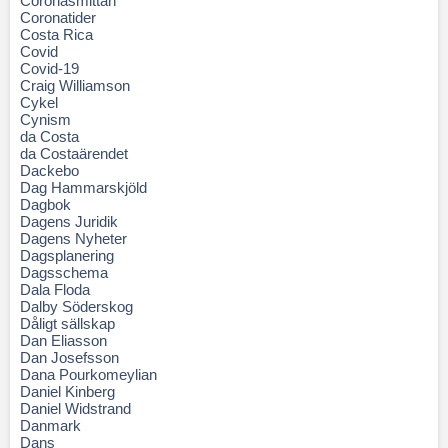
Coronasmittan
Coronatider
Costa Rica
Covid
Covid-19
Craig Williamson
Cykel
Cynism
da Costa
da Costaärendet
Dackebo
Dag Hammarskjöld
Dagbok
Dagens Juridik
Dagens Nyheter
Dagsplanering
Dagsschema
Dala Floda
Dalby Söderskog
Dåligt sällskap
Dan Eliasson
Dan Josefsson
Dana Pourkomeylian
Daniel Kinberg
Daniel Widstrand
Danmark
Dans