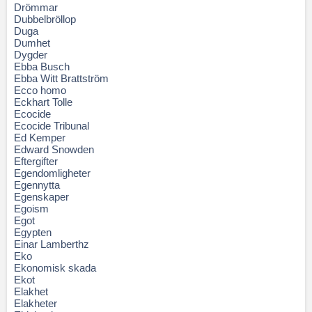
Drömmar
Dubbelbröllop
Duga
Dumhet
Dygder
Ebba Busch
Ebba Witt Brattström
Ecco homo
Eckhart Tolle
Ecocide
Ecocide Tribunal
Ed Kemper
Edward Snowden
Eftergifter
Egendomligheter
Egennytta
Egenskaper
Egoism
Egot
Egypten
Einar Lamberthz
Eko
Ekonomisk skada
Ekot
Elakhet
Elakheter