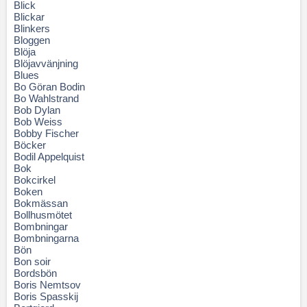
Blick
Blickar
Blinkers
Bloggen
Blöja
Blöjavvänjning
Blues
Bo Göran Bodin
Bo Wahlstrand
Bob Dylan
Bob Weiss
Bobby Fischer
Böcker
Bodil Appelquist
Bok
Bokcirkel
Boken
Bokmässan
Bollhusmötet
Bombningar
Bombningarna
Bön
Bon soir
Bordsbön
Boris Nemtsov
Boris Spasskij