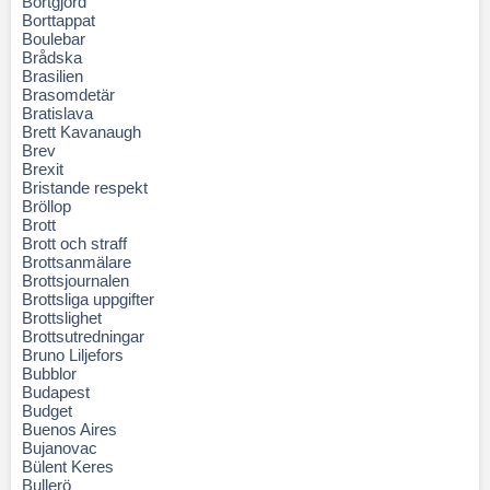
Bortgjord
Borttappat
Boulebar
Brådska
Brasilien
Brasomdetär
Bratislava
Brett Kavanaugh
Brev
Brexit
Bristande respekt
Bröllop
Brott
Brott och straff
Brottsanmälare
Brottsjournalen
Brottsliga uppgifter
Brottslighet
Brottsutredningar
Bruno Liljefors
Bubblor
Budapest
Budget
Buenos Aires
Bujanovac
Bülent Keres
Bullerö