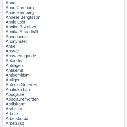
Annat
Anne Careborg
Anne Ramberg
Annelie Bengtsson
Annie Lööf
Annika Bokefors
Annika Strandhäll
Annorlunda
Anonymitet
Anse
Ansvar
Ansvarstagande
Antarktis
Antilagen
Antisemit
Antisemitism
Äntligen
Antonio Guterres
Apatiska barn
Appojaure
Appojauremorden
Aprilskämt
Arabiska
Arbete
Arbetsbörda
Arbetsrätt