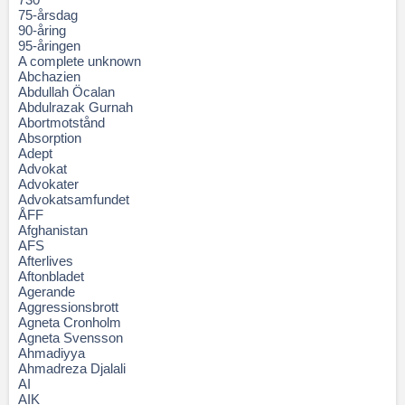
75-årsdag
90-åring
95-åringen
A complete unknown
Abchazien
Abdullah Öcalan
Abdulrazak Gurnah
Abortmotstånd
Absorption
Adept
Advokat
Advokater
Advokatsamfundet
ÅFF
Afghanistan
AFS
Afterlives
Aftonbladet
Agerande
Aggressionsbrott
Agneta Cronholm
Agneta Svensson
Ahmadiyya
Ahmadreza Djalali
AI
AIK