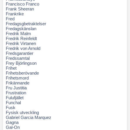
Francisco Franco
Frank Sheeran
Frankrike
Fred
Fredagsgbetraktelser
Fredagskänslan
Fredrik Malm
Fredrik Reinfeldt
Fredrik Virtanen
Fredrik von Arnold
Fredsgarantier
Fredssamtal
Frey Björlingson
Frihet
Frihetsberövande
Frihetsmord
Frikännande
Fru Justitia
Frustration
Fulufjället
Funchal
Fusk
Fysisk utveckling
Gabriel Garcia Marquez
Gagna
Gal-On