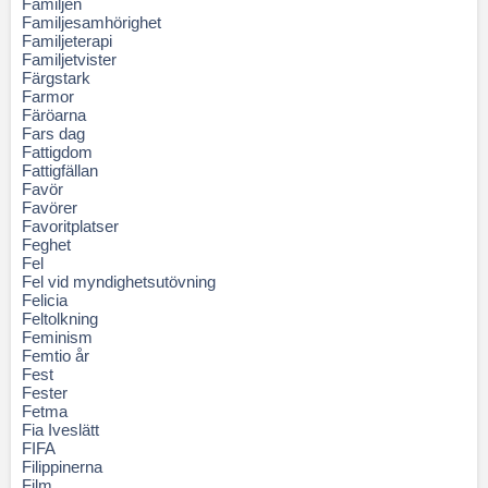
Familjen
Familjesamhörighet
Familjeterapi
Familjetvister
Färgstark
Farmor
Färöarna
Fars dag
Fattigdom
Fattigfällan
Favör
Favörer
Favoritplatser
Feghet
Fel
Fel vid myndighetsutövning
Felicia
Feltolkning
Feminism
Femtio år
Fest
Fester
Fetma
Fia Iveslätt
FIFA
Filippinerna
Film