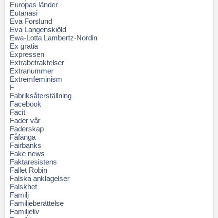
Europas länder
Eutanasi
Eva Forslund
Eva Langenskiöld
Ewa-Lotta Lambertz-Nordin
Ex gratia
Expressen
Extrabetraktelser
Extranummer
Extremfeminism
F
Fabriksåterställning
Facebook
Facit
Fader vår
Faderskap
Fåfänga
Fairbanks
Fake news
Faktaresistens
Fallet Robin
Falska anklagelser
Falskhet
Familj
Familjeberättelse
Familjeliv