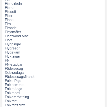
Filmcirkeln
Filmer
Filosofi
Filter
Finhet
Fira
Firande
Fittjamålet
Fleetwood Mac
Flört
Flygningar
Flygresor
Flygskam
Flyktingar
FN
FN-stadgan
Födelsedag
födelsedagar
Födelsedagsfirande
Folke Pajo
Folkhemmet
Folkmängd
Folkmord
Folkomröstning
Folkrätt
Folkrättsbrott