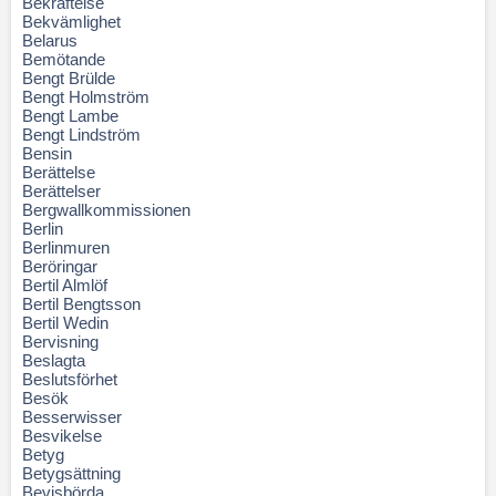
Bekräftelse
Bekvämlighet
Belarus
Bemötande
Bengt Brülde
Bengt Holmström
Bengt Lambe
Bengt Lindström
Bensin
Berättelse
Berättelser
Bergwallkommissionen
Berlin
Berlinmuren
Beröringar
Bertil Almlöf
Bertil Bengtsson
Bertil Wedin
Bervisning
Beslagta
Beslutsförhet
Besök
Besserwisser
Besvikelse
Betyg
Betygsättning
Bevisbörda