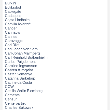
Burkini
Butiksdöd
Cablegate
Cadaques
Cajsa Lindholm
Camilla Kvartoft
Cancer
Cannabis
Cannes
Caravaggio
Carl Bildt
Carl Johan von Seth
Carl-Johan Malmberg
Carl.Reinhold Bråkenhielm
Carles Puigdemont
Caroline Ingvarsson
Casten Almqvist
Caster Semenya
Catarina Barketorp
Catrine da Costa
CCW
Cecilia Wallin Blomberg
Cementa
Censur
Centerpartiet
Charles Bukowski