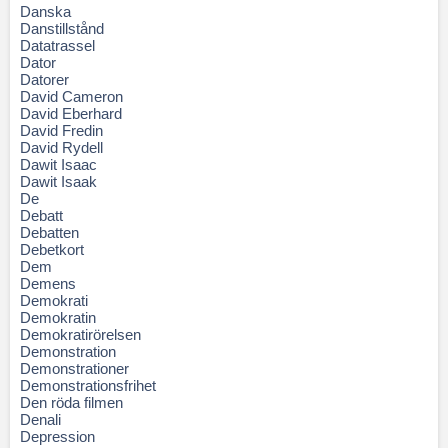
Danska
Danstillstånd
Datatrassel
Dator
Datorer
David Cameron
David Eberhard
David Fredin
David Rydell
Dawit Isaac
Dawit Isaak
De
Debatt
Debatten
Debetkort
Dem
Demens
Demokrati
Demokratin
Demokratirörelsen
Demonstration
Demonstrationer
Demonstrationsfrihet
Den röda filmen
Denali
Depression