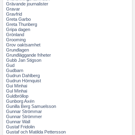
Grävande journalister
Gravar
Gravfrid
Greta Garbo
Greta Thunberg
Gripa dagen
Grönland
Grooming
Grov oaktsamhet
Grundlagen
Grundläggande friheter
Gubb Jan Stigson
Gud
Gudbarn
Gudrun Dahlberg
Gudrun Hörnquist
Gui Minhai
Gul Minhai
Guldbröllop
Gunborg Axén
Gunilla Berg Samuelsson
Gunnar Strömmar
Gunnar Strömmer
Gunnar Wall
Gustaf Fridolin
Gustaf och Matilda Pettersson