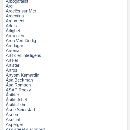
Arbogafallet
Arg
Argelès sur Mer
Argentina
Argument
Arktis
Ärlighet
Armenien
Aron Verständig
Årsdagar
Arsenall
Artificiell intelligens
Artikel
Artister
Artros
Artyom Kamardin
Åsa Beckman
Åsa Romson
ASAP Rocky
Åsikter
Åsiktsfrihet
Åsiktslikhet
Åsne Seierstad
Åsnen
Asocial
Asperger
Assisterat självmord