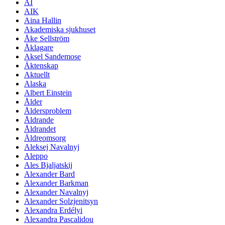
AI
AIK
Aina Hallin
Akademiska sjukhuset
Åke Sellström
Åklagare
Aksel Sandemose
Äktenskap
Aktuellt
Alaska
Albert Einstein
Ålder
Åldersproblem
Åldrande
Åldrandet
Äldreomsorg
Aleksej Navalnyj
Aleppo
Ales Bjaljatskij
Alexander Bard
Alexander Barkman
Alexander Navalnyj
Alexander Solzjenitsyn
Alexandra Erdélyi
Alexandra Pascalidou