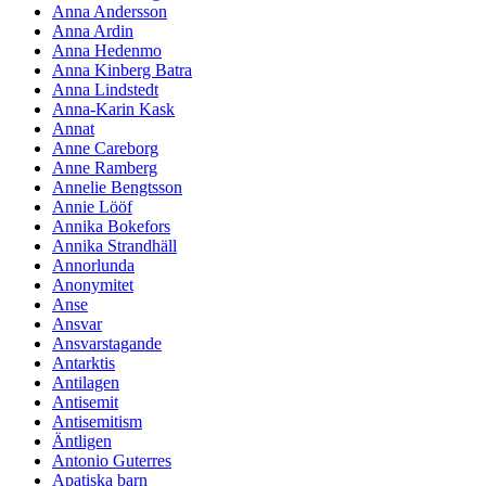
Anna Andersson
Anna Ardin
Anna Hedenmo
Anna Kinberg Batra
Anna Lindstedt
Anna-Karin Kask
Annat
Anne Careborg
Anne Ramberg
Annelie Bengtsson
Annie Lööf
Annika Bokefors
Annika Strandhäll
Annorlunda
Anonymitet
Anse
Ansvar
Ansvarstagande
Antarktis
Antilagen
Antisemit
Antisemitism
Äntligen
Antonio Guterres
Apatiska barn