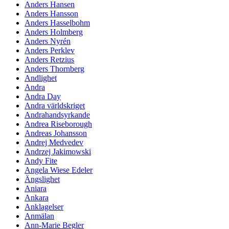
Anders Hansen
Anders Hansson
Anders Hasselbohm
Anders Holmberg
Anders Nyrén
Anders Perklev
Anders Retzius
Anders Thornberg
Andlighet
Andra
Andra Day
Andra världskriget
Andrahandsyrkande
Andrea Riseborough
Andreas Johansson
Andrej Medvedev
Andrzej Jakimowski
Andy Fite
Angela Wiese Edeler
Ängslighet
Aniara
Ankara
Anklagelser
Anmälan
Ann-Marie Begler