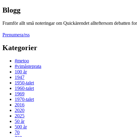
Blogg
Framför allt små noteringar om Quickärendet allteftersom debatten fort
Prenumera/rss
Kategorier
#metoo
#vimåsteprata
100 år
1947
1950-talet
1960-talet
1969
1970-talet
2016
2020
2025
50 år
500 år
70