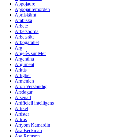
Appojaure
Appojauremorden
Aprilskämt
Arabiska
Arbete
Arbetsbörda
Arbetsrätt
Arbogafallet
Arg
Argelès sur Mer
Argentina
Argument
Arktis
Ärlighet
Armenien
Aron Verständig
Årsdagar
Arsenall
Artificiell intelligens
Artikel
Artister
Artros
Artyom Kamardin
Åsa Beckman
Åsa Romson