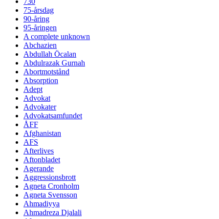
730
75-årsdag
90-åring
95-åringen
A complete unknown
Abchazien
Abdullah Öcalan
Abdulrazak Gurnah
Abortmotstånd
Absorption
Adept
Advokat
Advokater
Advokatsamfundet
ÅFF
Afghanistan
AFS
Afterlives
Aftonbladet
Agerande
Aggressionsbrott
Agneta Cronholm
Agneta Svensson
Ahmadiyya
Ahmadreza Djalali