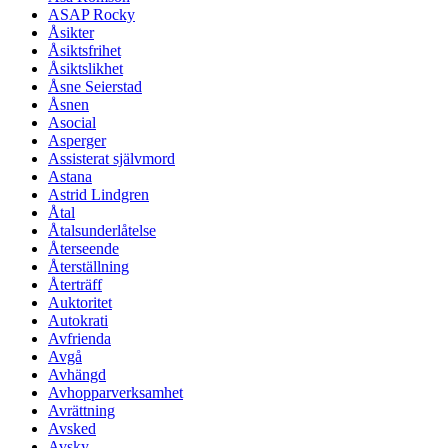
ASAP Rocky
Åsikter
Åsiktsfrihet
Åsiktslikhet
Åsne Seierstad
Åsnen
Asocial
Asperger
Assisterat självmord
Astana
Astrid Lindgren
Åtal
Åtalsunderlåtelse
Återseende
Återställning
Återträff
Auktoritet
Autokrati
Avfrienda
Avgå
Avhängd
Avhopparverksamhet
Avrättning
Avsked
Avsky