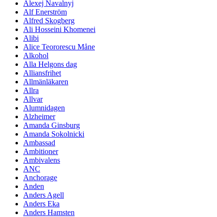
Alexej Navalnyj
Alf Enerström
Alfred Skogberg
Ali Hosseini Khomenei
Alibi
Alice Teororescu Måne
Alkohol
Alla Helgons dag
Alliansfrihet
Allmänläkaren
Allra
Allvar
Alumnidagen
Alzheimer
Amanda Ginsburg
Amanda Sokolnicki
Ambassad
Ambitioner
Ambivalens
ANC
Anchorage
Anden
Anders Agell
Anders Eka
Anders Hamsten