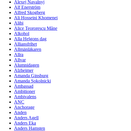
Alexej Navalnyj
Alf Enerström
Alfred Skogberg
Ali Hosseini Khomenei
Alibi
Alice Teororescu Måne
Alkohol
Alla Helgons dag
Alliansfrihet
Allmänläkaren
Allra
Allvar
Alumnidagen
Alzheimer
Amanda Ginsburg
Amanda Sokolnicki
Ambassad
Ambitioner
Ambivalens
ANC
Anchorage
Anden
Anders Agell
Anders Eka
Anders Hamsten