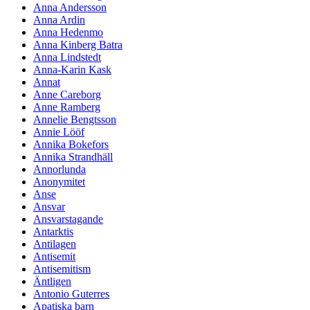
Anna Andersson
Anna Ardin
Anna Hedenmo
Anna Kinberg Batra
Anna Lindstedt
Anna-Karin Kask
Annat
Anne Careborg
Anne Ramberg
Annelie Bengtsson
Annie Lööf
Annika Bokefors
Annika Strandhäll
Annorlunda
Anonymitet
Anse
Ansvar
Ansvarstagande
Antarktis
Antilagen
Antisemit
Antisemitism
Äntligen
Antonio Guterres
Apatiska barn