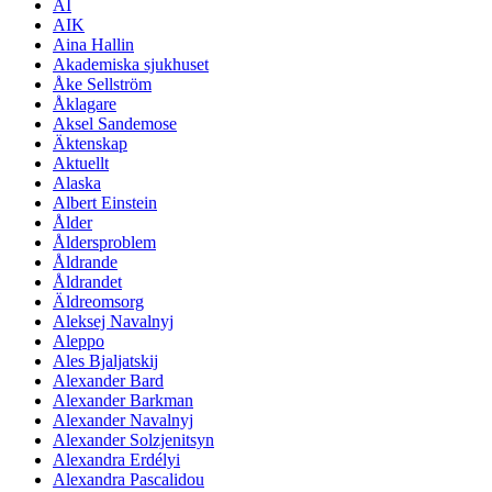
AI
AIK
Aina Hallin
Akademiska sjukhuset
Åke Sellström
Åklagare
Aksel Sandemose
Äktenskap
Aktuellt
Alaska
Albert Einstein
Ålder
Åldersproblem
Åldrande
Åldrandet
Äldreomsorg
Aleksej Navalnyj
Aleppo
Ales Bjaljatskij
Alexander Bard
Alexander Barkman
Alexander Navalnyj
Alexander Solzjenitsyn
Alexandra Erdélyi
Alexandra Pascalidou