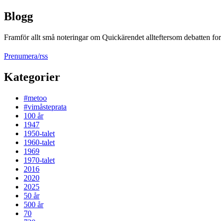
Blogg
Framför allt små noteringar om Quickärendet allteftersom debatten fort
Prenumera/rss
Kategorier
#metoo
#vimåsteprata
100 år
1947
1950-talet
1960-talet
1969
1970-talet
2016
2020
2025
50 år
500 år
70