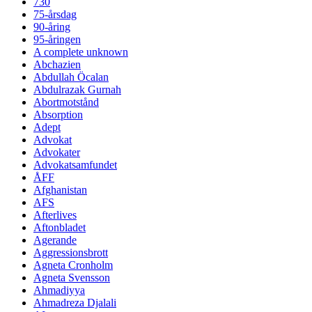
730
75-årsdag
90-åring
95-åringen
A complete unknown
Abchazien
Abdullah Öcalan
Abdulrazak Gurnah
Abortmotstånd
Absorption
Adept
Advokat
Advokater
Advokatsamfundet
ÅFF
Afghanistan
AFS
Afterlives
Aftonbladet
Agerande
Aggressionsbrott
Agneta Cronholm
Agneta Svensson
Ahmadiyya
Ahmadreza Djalali