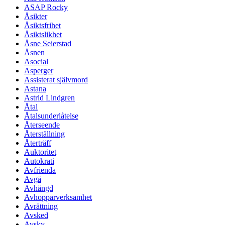
ASAP Rocky
Åsikter
Åsiktsfrihet
Åsiktslikhet
Åsne Seierstad
Åsnen
Asocial
Asperger
Assisterat självmord
Astana
Astrid Lindgren
Åtal
Åtalsunderlåtelse
Återseende
Återställning
Återträff
Auktoritet
Autokrati
Avfrienda
Avgå
Avhängd
Avhopparverksamhet
Avrättning
Avsked
Avsky