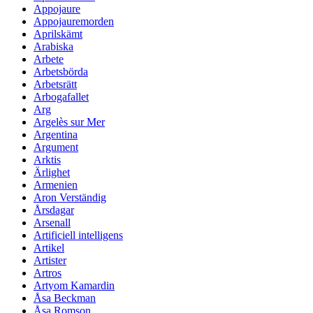
Appojaure
Appojauremorden
Aprilskämt
Arabiska
Arbete
Arbetsbörda
Arbetsrätt
Arbogafallet
Arg
Argelès sur Mer
Argentina
Argument
Arktis
Ärlighet
Armenien
Aron Verständig
Årsdagar
Arsenall
Artificiell intelligens
Artikel
Artister
Artros
Artyom Kamardin
Åsa Beckman
Åsa Romson