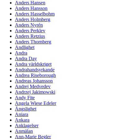
Anders Hansen
Anders Hansson
Anders Hasselbohm
Anders Holmberg
Anders Nyrén
Anders Perklev
Anders Retzius
Anders Thornberg
Andlighet
Andra
Andra Day
Andra världskriget
Andrahandsyrkande
Andrea Riseborough
Andreas Johansson
Andrej Medvedev
Andrzej Jakimowski
Andy Fite
Angela Wiese Edeler
Ängslighet
Aniara
Ankara
Anklagelser
Anmälan
Ann-Marie Begler