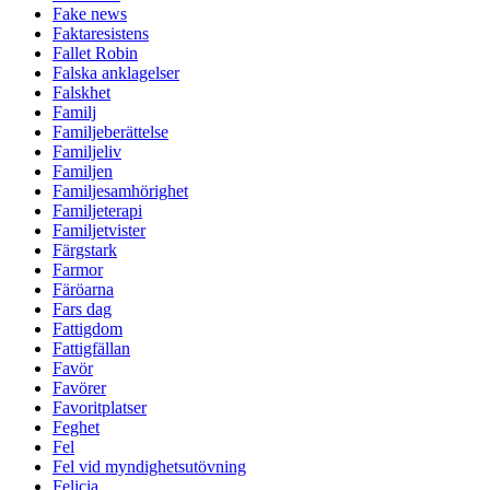
Fake news
Faktaresistens
Fallet Robin
Falska anklagelser
Falskhet
Familj
Familjeberättelse
Familjeliv
Familjen
Familjesamhörighet
Familjeterapi
Familjetvister
Färgstark
Farmor
Färöarna
Fars dag
Fattigdom
Fattigfällan
Favör
Favörer
Favoritplatser
Feghet
Fel
Fel vid myndighetsutövning
Felicia