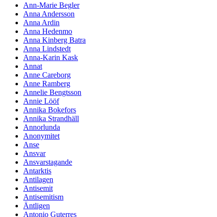
Ann-Marie Begler
Anna Andersson
Anna Ardin
Anna Hedenmo
Anna Kinberg Batra
Anna Lindstedt
Anna-Karin Kask
Annat
Anne Careborg
Anne Ramberg
Annelie Bengtsson
Annie Lööf
Annika Bokefors
Annika Strandhäll
Annorlunda
Anonymitet
Anse
Ansvar
Ansvarstagande
Antarktis
Antilagen
Antisemit
Antisemitism
Äntligen
Antonio Guterres