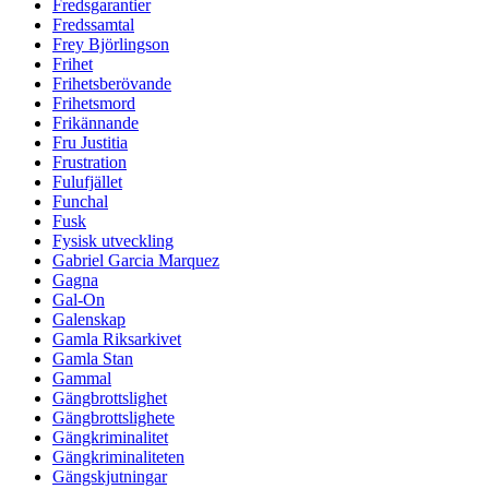
Fredsgarantier
Fredssamtal
Frey Björlingson
Frihet
Frihetsberövande
Frihetsmord
Frikännande
Fru Justitia
Frustration
Fulufjället
Funchal
Fusk
Fysisk utveckling
Gabriel Garcia Marquez
Gagna
Gal-On
Galenskap
Gamla Riksarkivet
Gamla Stan
Gammal
Gängbrottslighet
Gängbrottslighete
Gängkriminalitet
Gängkriminaliteten
Gängskjutningar