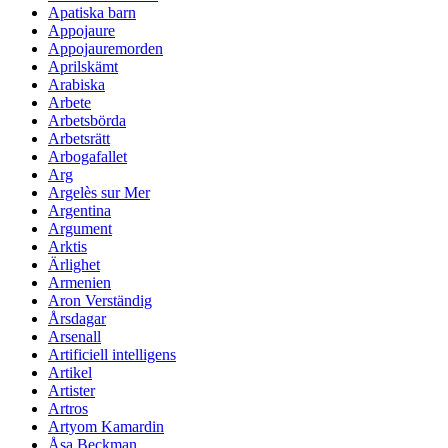
Apatiska barn
Appojaure
Appojauremorden
Aprilskämt
Arabiska
Arbete
Arbetsbörda
Arbetsrätt
Arbogafallet
Arg
Argelès sur Mer
Argentina
Argument
Arktis
Ärlighet
Armenien
Aron Verständig
Årsdagar
Arsenall
Artificiell intelligens
Artikel
Artister
Artros
Artyom Kamardin
Åsa Beckman