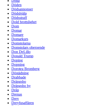
Döda
Döden
Dödsannonser
Dödshjälp
Dödsstraff
Dold brottslighet
Dom
Domar
Domare
Domarkurs
Domstolarna
Domstolars oberoende
Don DeLillo
Donald Trump
Doping
Dopning
Dorotea Bromberg
Döstädning
Drabbade
Drängsbo
Drängsbo by
Dråp
Drenas
Drev
Dreyfusaffären