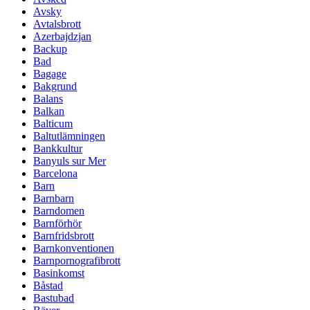
Avsky
Avtalsbrott
Azerbajdzjan
Backup
Bad
Bagage
Bakgrund
Balans
Balkan
Balticum
Baltutlämningen
Bankkultur
Banyuls sur Mer
Barcelona
Barn
Barnbarn
Barndomen
Barnförhör
Barnfridsbrott
Barnkonventionen
Barnpornografibrott
Basinkomst
Båstad
Bastubad