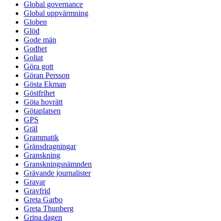
Global governance
Global uppvärmning
Globen
Glöd
Gode män
Godhet
Goliat
Göra gott
Göran Persson
Gösta Ekman
Göstfrihet
Göta hovrätt
Götaplatsen
GPS
Gräl
Grammatik
Gränsdragningar
Granskning
Granskningsnämnden
Grävande journalister
Gravar
Gravfrid
Greta Garbo
Greta Thunberg
Gripa dagen