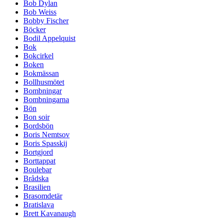
Bob Dylan
Bob Weiss
Bobby Fischer
Böcker
Bodil Appelquist
Bok
Bokcirkel
Boken
Bokmässan
Bollhusmötet
Bombningar
Bombningarna
Bön
Bon soir
Bordsbön
Boris Nemtsov
Boris Spasskij
Bortgjord
Borttappat
Boulebar
Brådska
Brasilien
Brasomdetär
Bratislava
Brett Kavanaugh