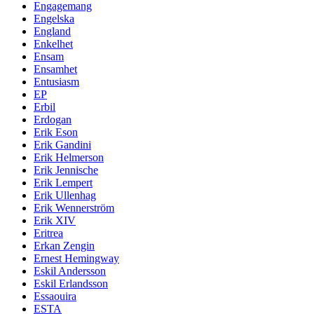
Engagemang
Engelska
England
Enkelhet
Ensam
Ensamhet
Entusiasm
EP
Erbil
Erdogan
Erik Eson
Erik Gandini
Erik Helmerson
Erik Jennische
Erik Lempert
Erik Ullenhag
Erik Wennerström
Erik XIV
Eritrea
Erkan Zengin
Ernest Hemingway
Eskil Andersson
Eskil Erlandsson
Essaouira
ESTA