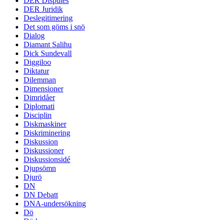
DER Disputes
DER Juridik
Deslegitimering
Det som göms i snö
Dialog
Diamant Salihu
Dick Sundevall
Diggiloo
Diktatur
Dilemman
Dimensioner
Dimridåer
Diplomati
Disciplin
Diskmaskiner
Diskriminering
Diskussion
Diskussioner
Diskussionsidé
Djupsömn
Djurö
DN
DN Debatt
DNA-undersökning
Dö