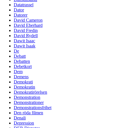
Datatrassel
Dator
Datorer
David Cameron
David Eberhard
David Fredin
David Rydell
Dawit Isaac
Dawit Isaak
De
Debatt
Debatten
Debetkort
Dem
Demens
Demokrati
Demokratin
Demokratirörelsen
Demonstration
Demonstrationer
Demonstrationsfrihet
Den röda filmen
Denali
Depression