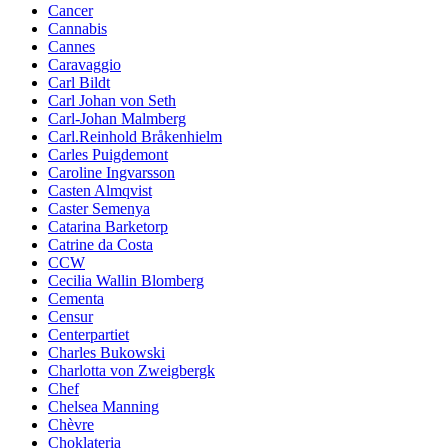
Cancer
Cannabis
Cannes
Caravaggio
Carl Bildt
Carl Johan von Seth
Carl-Johan Malmberg
Carl.Reinhold Bråkenhielm
Carles Puigdemont
Caroline Ingvarsson
Casten Almqvist
Caster Semenya
Catarina Barketorp
Catrine da Costa
CCW
Cecilia Wallin Blomberg
Cementa
Censur
Centerpartiet
Charles Bukowski
Charlotta von Zweigbergk
Chef
Chelsea Manning
Chèvre
Choklateria