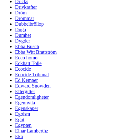
Dricks
Drivkrafter
Dröm
Drömmar
Dubbelbröllop
Duga
Dumhet
Dygder
Ebba Busch
Ebba Witt Brattström
Ecco homo
Eckhart Tolle
Ecocide
Ecocide Tribunal
Ed Kemper
Edward Snowden
Eftergifter
Egendomligheter
Egennytta
Egenskaper
Egoism
Egot
Egypten
Einar Lamberthz
Eko