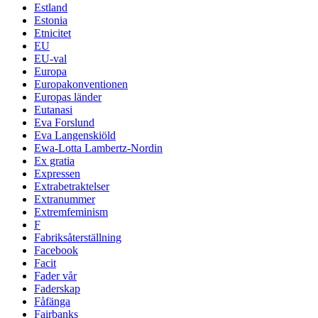
Estland
Estonia
Etnicitet
EU
EU-val
Europa
Europakonventionen
Europas länder
Eutanasi
Eva Forslund
Eva Langenskiöld
Ewa-Lotta Lambertz-Nordin
Ex gratia
Expressen
Extrabetraktelser
Extranummer
Extremfeminism
F
Fabriksåterställning
Facebook
Facit
Fader vår
Faderskap
Fåfänga
Fairbanks