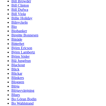
Bill Browder
Bill Clinton
Bill Dufwa
Bill Viola
Billie Holiday
Bilnyckeln
Bio
Biobanker
Birgitte Bonnesen
Biträde
Bitterhet
Björn Ericson
Björn Lambertz
Björn Söder
Blå Jungfrun
Blackout
Blick
Blickar
Blinkers
Bloggen
Blöja
Blöjavvänjning
Blues
Bo Göran Bodin
Bo Wahlstrand