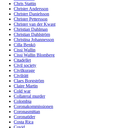
Chris Stattin
Christer Andersson
Christer Danielsson
Christer Pettersson
Christer van der Kwast
Christian Dahlman
Christian Dahlström
Christina Johannesson
Cilla Benkö
Cissi Wallin
Cissi Wallin Blomberg
Citadellet
Civil society
Civilkurage
Civilrätt
Claes Borgström
Claire Martin
Cold war
Collateral murder
Colombia
Coronakommissionen
Coronasmittan
Coronatider
Costa Rica
Covid