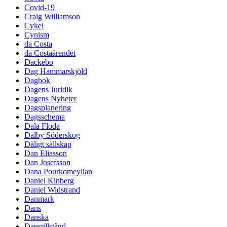
Covid-19
Craig Williamson
Cykel
Cynism
da Costa
da Costaärendet
Dackebo
Dag Hammarskjöld
Dagbok
Dagens Juridik
Dagens Nyheter
Dagsplanering
Dagsschema
Dala Floda
Dalby Söderskog
Dåligt sällskap
Dan Eliasson
Dan Josefsson
Dana Pourkomeylian
Daniel Kinberg
Daniel Widstrand
Danmark
Dans
Danska
Danstillstånd