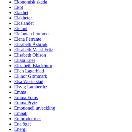
Ekonomisk skada
Ekot
Elakhet
Elakheter
Eldslandet
Elefant
Elefanten i rummet
Elena Ferrante
Elisabeth Åsbrink
Elisabeth Massi Fritz
Elisabeth Ohlson
Elissa Epel
Elizabeth Blackburn
Ellen Lagerblad
Ellinor Grimmark
Elsa Westerstad
Elsvig Lamberthz
Emma
Emma Frans
Emma Prytz
Emotionell utveckling
Empati
En broder mer
Ena ögat
Energi