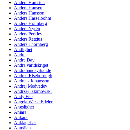
Anders Hamsten
Anders Hansen
Anders Hansson
Anders Hasselbohm
Anders Holmberg
Anders Nyrén
Anders Perklev
Anders Retzius
Anders Thornberg
Andlighet
Andra
Andra Day
Andra världskriget
Andrahandsyrkande
Andrea Riseborough
Andreas Johansson
Andrej Medvedev
Andrzej Jakimowski
Andy Fite
Angela Wiese Edeler
Ängslighet
Aniara
Ankara
Anklagelser
Anmälan