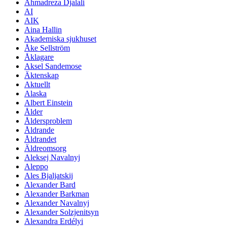
Ahmadreza Djalali
AI
AIK
Aina Hallin
Akademiska sjukhuset
Åke Sellström
Åklagare
Aksel Sandemose
Äktenskap
Aktuellt
Alaska
Albert Einstein
Ålder
Åldersproblem
Åldrande
Åldrandet
Äldreomsorg
Aleksej Navalnyj
Aleppo
Ales Bjaljatskij
Alexander Bard
Alexander Barkman
Alexander Navalnyj
Alexander Solzjenitsyn
Alexandra Erdélyi