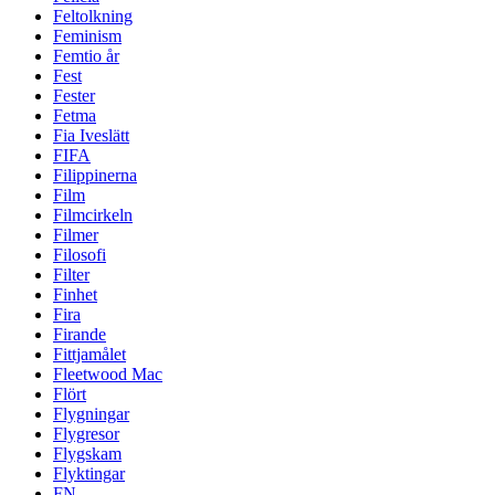
Feltolkning
Feminism
Femtio år
Fest
Fester
Fetma
Fia Iveslätt
FIFA
Filippinerna
Film
Filmcirkeln
Filmer
Filosofi
Filter
Finhet
Fira
Firande
Fittjamålet
Fleetwood Mac
Flört
Flygningar
Flygresor
Flygskam
Flyktingar
FN