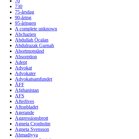
70
730
75-årsdag
90-åring
95-åringen
A complete unknown
Abchazien
Abdullah Öcalan
Abdulrazak Gurnah
Abortmotstånd
Absorption
Adept
Advokat
Advokater
Advokatsamfundet
ÅFF
Afghanistan
AFS
Afterlives
Aftonbladet
Agerande
Aggressionsbrott
Agneta Cronholm
Agneta Svensson
Ahmadiyya