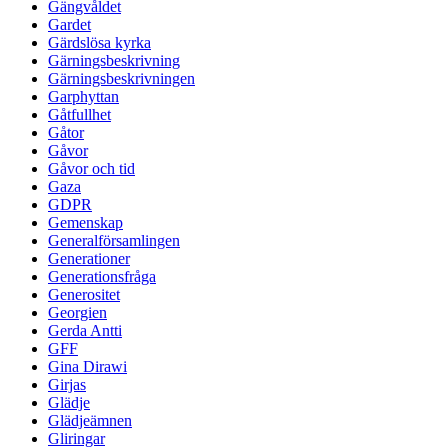
Gängvåldet
Gardet
Gärdslösa kyrka
Gärningsbeskrivning
Gärningsbeskrivningen
Garphyttan
Gåtfullhet
Gåtor
Gåvor
Gåvor och tid
Gaza
GDPR
Gemenskap
Generalförsamlingen
Generationer
Generationsfråga
Generositet
Georgien
Gerda Antti
GFF
Gina Dirawi
Girjas
Glädje
Glädjeämnen
Gliringar