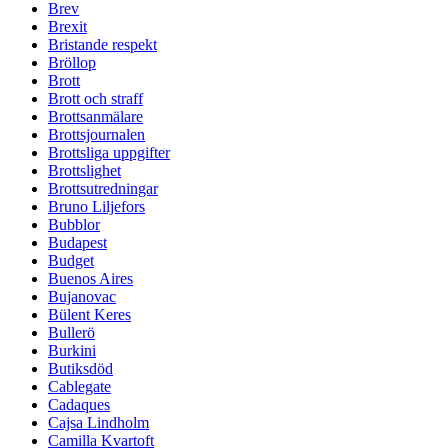
Brev
Brexit
Bristande respekt
Bröllop
Brott
Brott och straff
Brottsanmälare
Brottsjournalen
Brottsliga uppgifter
Brottslighet
Brottsutredningar
Bruno Liljefors
Bubblor
Budapest
Budget
Buenos Aires
Bujanovac
Bülent Keres
Bullerö
Burkini
Butiksdöd
Cablegate
Cadaques
Cajsa Lindholm
Camilla Kvartoft