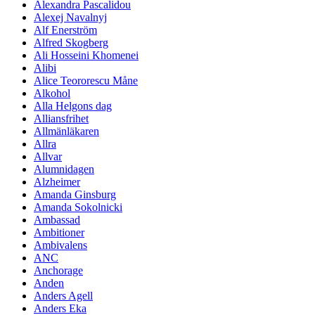
Alexandra Pascalidou
Alexej Navalnyj
Alf Enerström
Alfred Skogberg
Ali Hosseini Khomenei
Alibi
Alice Teororescu Måne
Alkohol
Alla Helgons dag
Alliansfrihet
Allmänläkaren
Allra
Allvar
Alumnidagen
Alzheimer
Amanda Ginsburg
Amanda Sokolnicki
Ambassad
Ambitioner
Ambivalens
ANC
Anchorage
Anden
Anders Agell
Anders Eka