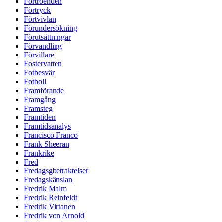
Förtroenden
Förtryck
Förtvivlan
Förundersökning
Förutsättningar
Förvandling
Förvillare
Fostervatten
Fotbesvär
Fotboll
Framförande
Framgång
Framsteg
Framtiden
Framtidsanalys
Francisco Franco
Frank Sheeran
Frankrike
Fred
Fredagsgbetraktelser
Fredagskänslan
Fredrik Malm
Fredrik Reinfeldt
Fredrik Virtanen
Fredrik von Arnold