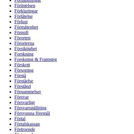
Förhandlingar
Förintelsen
Förklaringar
Förlåtelse
Förlust
Förmätenhet
Förnuft
Förorten
Förorterna
Försiktighet
Forskning
Forskning & Framsteg
Förskott
Försoning
Förstå
Förståelse
Förstånd
Försummelser
Försvar
Försvarligt
Försvarsställning
Försvunna föremål
Förtal
Förtalskassan
Förtroende