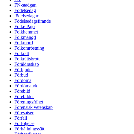
FN-stadgan
Födelsedag
födelsedagar
Födelsedagsfirande
Folke Pajo
Folkhemmet
Folkmängd
Folkmord
Folkomröstning
Folkrätt
Folkrättsbrott
Föräldraskap
Förbjudet
Förbud
Fördöma
Fördömande
Förebild
Förebilder
Föreningsfrihet
Forensisk vetenskap
Föresatser
Förfall
Förföljelse
Förhållningssätt