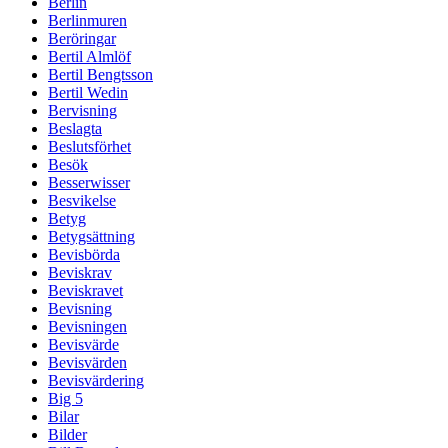
Berlin
Berlinmuren
Beröringar
Bertil Almlöf
Bertil Bengtsson
Bertil Wedin
Bervisning
Beslagta
Beslutsförhet
Besök
Besserwisser
Besvikelse
Betyg
Betygsättning
Bevisbörda
Beviskrav
Beviskravet
Bevisning
Bevisningen
Bevisvärde
Bevisvärden
Bevisvärdering
Big 5
Bilar
Bilder