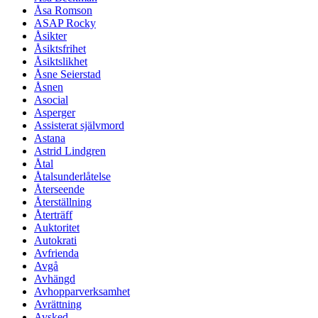
Åsa Romson
ASAP Rocky
Åsikter
Åsiktsfrihet
Åsiktslikhet
Åsne Seierstad
Åsnen
Asocial
Asperger
Assisterat självmord
Astana
Astrid Lindgren
Åtal
Åtalsunderlåtelse
Återseende
Återställning
Återträff
Auktoritet
Autokrati
Avfrienda
Avgå
Avhängd
Avhopparverksamhet
Avrättning
Avsked