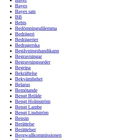
Bäver
Bayes
Bayes sats
BB
Bebis
Bedömningsdilemma
Bedrägeri
Bedrägerier
Bedragerska
Begåvningshandikapp
Begravningar
Begravningsseder
Begripa
Bekräftelse
Bekvämlighet
Belarus
Bemötande
Bengt Brülde
Bengt Holmström
Bengt Lambe
Bengt Lindström
Bensin
Berättelse
Berättelser
Bergwallkommissionen