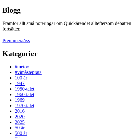
Blogg
Framför allt små noteringar om Quickärendet allteftersom debatten
fortsätter.
Prenumera/rss
Kategorier
#metoo
#vimåsteprata
100 år
1947
1950-talet
1960-talet
1969
1970-talet
2016
2020
2025
50 år
500 år