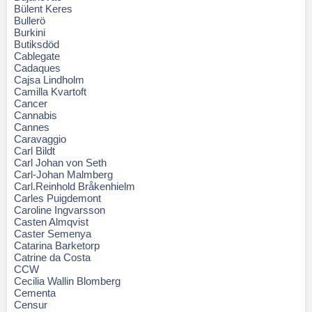
Bülent Keres
Bullerö
Burkini
Butiksdöd
Cablegate
Cadaques
Cajsa Lindholm
Camilla Kvartoft
Cancer
Cannabis
Cannes
Caravaggio
Carl Bildt
Carl Johan von Seth
Carl-Johan Malmberg
Carl.Reinhold Bråkenhielm
Carles Puigdemont
Caroline Ingvarsson
Casten Almqvist
Caster Semenya
Catarina Barketorp
Catrine da Costa
CCW
Cecilia Wallin Blomberg
Cementa
Censur