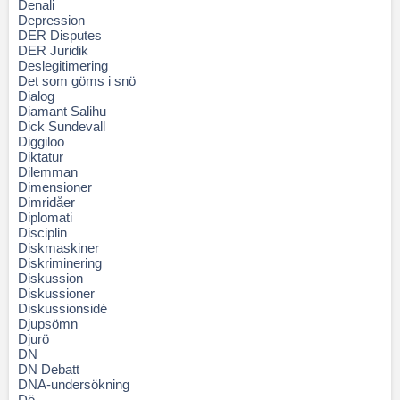
Denali
Depression
DER Disputes
DER Juridik
Deslegitimering
Det som göms i snö
Dialog
Diamant Salihu
Dick Sundevall
Diggiloo
Diktatur
Dilemman
Dimensioner
Dimridåer
Diplomati
Disciplin
Diskmaskiner
Diskriminering
Diskussion
Diskussioner
Diskussionsidé
Djupsömn
Djurö
DN
DN Debatt
DNA-undersökning
Dö