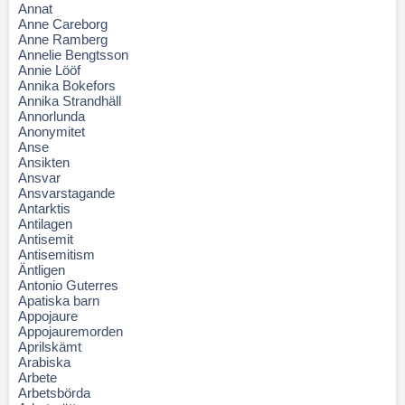
Annat
Anne Careborg
Anne Ramberg
Annelie Bengtsson
Annie Lööf
Annika Bokefors
Annika Strandhäll
Annorlunda
Anonymitet
Anse
Ansikten
Ansvar
Ansvarstagande
Antarktis
Antilagen
Antisemit
Antisemitism
Äntligen
Antonio Guterres
Apatiska barn
Appojaure
Appojauremorden
Aprilskämt
Arabiska
Arbete
Arbetsbörda