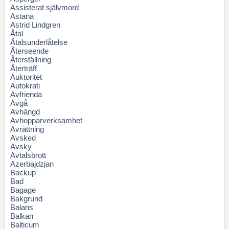
Assisterat självmord
Astana
Astrid Lindgren
Åtal
Åtalsunderlåtelse
Återseende
Återställning
Återträff
Auktoritet
Autokrati
Avfrienda
Avgå
Avhängd
Avhopparverksamhet
Avrättning
Avsked
Avsky
Avtalsbrott
Azerbajdzjan
Backup
Bad
Bagage
Bakgrund
Balans
Balkan
Balticum