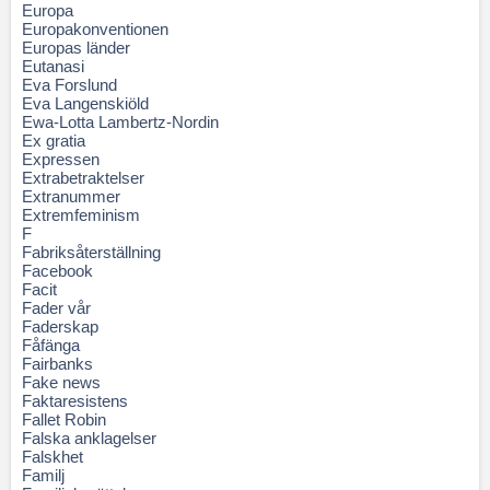
Europa
Europakonventionen
Europas länder
Eutanasi
Eva Forslund
Eva Langenskiöld
Ewa-Lotta Lambertz-Nordin
Ex gratia
Expressen
Extrabetraktelser
Extranummer
Extremfeminism
F
Fabriksåterställning
Facebook
Facit
Fader vår
Faderskap
Fåfänga
Fairbanks
Fake news
Faktaresistens
Fallet Robin
Falska anklagelser
Falskhet
Familj