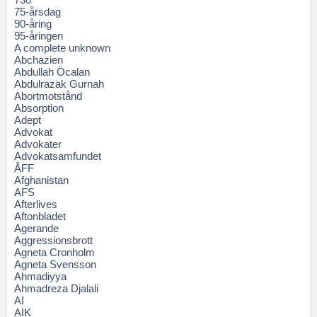
75-årsdag
90-åring
95-åringen
A complete unknown
Abchazien
Abdullah Öcalan
Abdulrazak Gurnah
Abortmotstånd
Absorption
Adept
Advokat
Advokater
Advokatsamfundet
ÅFF
Afghanistan
AFS
Afterlives
Aftonbladet
Agerande
Aggressionsbrott
Agneta Cronholm
Agneta Svensson
Ahmadiyya
Ahmadreza Djalali
AI
AIK