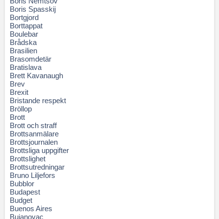
Boris Nemtsov
Boris Spasskij
Bortgjord
Borttappat
Boulebar
Brådska
Brasilien
Brasomdetär
Bratislava
Brett Kavanaugh
Brev
Brexit
Bristande respekt
Bröllop
Brott
Brott och straff
Brottsanmälare
Brottsjournalen
Brottsliga uppgifter
Brottslighet
Brottsutredningar
Bruno Liljefors
Bubblor
Budapest
Budget
Buenos Aires
Bujanovac