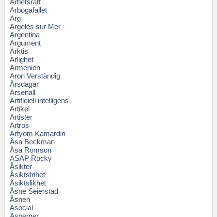
Arbetsrätt
Arbogafallet
Arg
Argelès sur Mer
Argentina
Argument
Arktis
Ärlighet
Armenien
Aron Verständig
Årsdagar
Arsenall
Artificiell intelligens
Artikel
Artister
Artros
Artyom Kamardin
Åsa Beckman
Åsa Romson
ASAP Rocky
Åsikter
Åsiktsfrihet
Åsiktslikhet
Åsne Seierstad
Åsnen
Asocial
Asperger