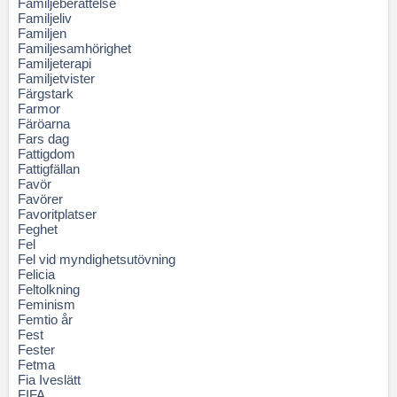
Familjeberättelse
Familjeliv
Familjen
Familjesamhörighet
Familjeterapi
Familjetvister
Färgstark
Farmor
Färöarna
Fars dag
Fattigdom
Fattigfällan
Favör
Favörer
Favoritplatser
Feghet
Fel
Fel vid myndighetsutövning
Felicia
Feltolkning
Feminism
Femtio år
Fest
Fester
Fetma
Fia Iveslätt
FIFA