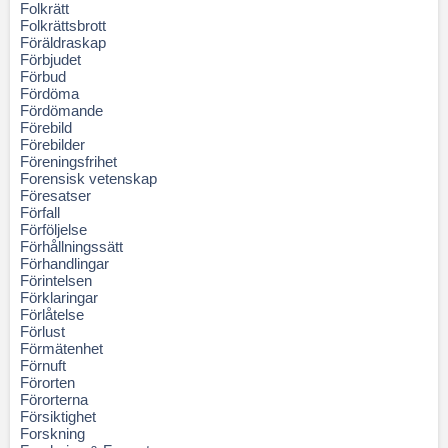
Folkrätt
Folkrättsbrott
Föräldraskap
Förbjudet
Förbud
Fördöma
Fördömande
Förebild
Förebilder
Föreningsfrihet
Forensisk vetenskap
Föresatser
Förfall
Förföljelse
Förhållningssätt
Förhandlingar
Förintelsen
Förklaringar
Förlåtelse
Förlust
Förmätenhet
Förnuft
Förorten
Förorterna
Försiktighet
Forskning