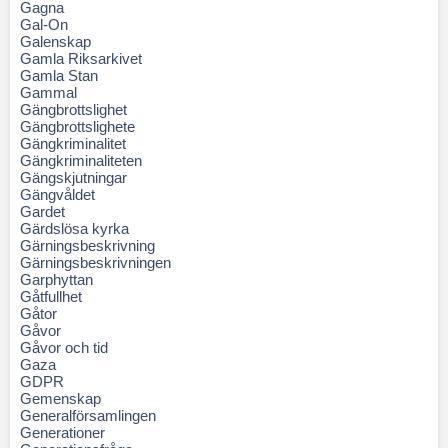
Gagna
Gal-On
Galenskap
Gamla Riksarkivet
Gamla Stan
Gammal
Gängbrottslighet
Gängbrottslighete
Gängkriminalitet
Gängkriminaliteten
Gängskjutningar
Gängvåldet
Gardet
Gärdslösa kyrka
Gärningsbeskrivning
Gärningsbeskrivningen
Garphyttan
Gåtfullhet
Gåtor
Gåvor
Gåvor och tid
Gaza
GDPR
Gemenskap
Generalförsamlingen
Generationer