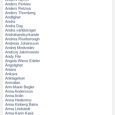
Anders Perklev
Anders Retzius
Anders Thornberg
Andlighet
Andra
Andra Day
Andra världskriget
Andrahandsyrkande
Andrea Riseborough
Andreas Johansson
Andrej Medvedev
Andrzej Jakimowski
Andy Fite
Angela Wiese Edeler
Ängslighet
Aniara
Ankara
Anklagelser
Anmälan
Ann-Marie Begler
Anna Andersson
Anna Ardin
Anna Hedenmo
Anna Kinberg Batra
Anna Lindstedt
Anna-Karin Kask