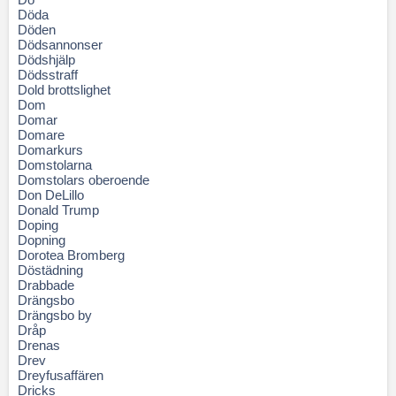
Döda
Döden
Dödsannonser
Dödshjälp
Dödsstraff
Dold brottslighet
Dom
Domar
Domare
Domarkurs
Domstolarna
Domstolars oberoende
Don DeLillo
Donald Trump
Doping
Dopning
Dorotea Bromberg
Döstädning
Drabbade
Drängsbo
Drängsbo by
Dråp
Drenas
Drev
Dreyfusaffären
Dricks