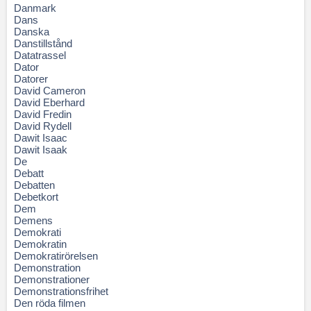
Danmark
Dans
Danska
Danstillstånd
Datatrassel
Dator
Datorer
David Cameron
David Eberhard
David Fredin
David Rydell
Dawit Isaac
Dawit Isaak
De
Debatt
Debatten
Debetkort
Dem
Demens
Demokrati
Demokratin
Demokratirörelsen
Demonstration
Demonstrationer
Demonstrationsfrihet
Den röda filmen