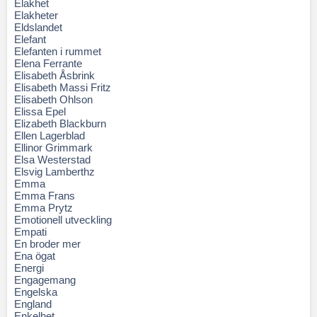
Elakhet
Elakheter
Eldslandet
Elefant
Elefanten i rummet
Elena Ferrante
Elisabeth Åsbrink
Elisabeth Massi Fritz
Elisabeth Ohlson
Elissa Epel
Elizabeth Blackburn
Ellen Lagerblad
Ellinor Grimmark
Elsa Westerstad
Elsvig Lamberthz
Emma
Emma Frans
Emma Prytz
Emotionell utveckling
Empati
En broder mer
Ena ögat
Energi
Engagemang
Engelska
England
Enkelhet