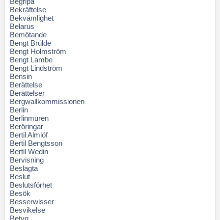
Begripa
Bekräftelse
Bekvämlighet
Belarus
Bemötande
Bengt Brülde
Bengt Holmström
Bengt Lambe
Bengt Lindström
Bensin
Berättelse
Berättelser
Bergwallkommissionen
Berlin
Berlinmuren
Beröringar
Bertil Almlöf
Bertil Bengtsson
Bertil Wedin
Bervisning
Beslagta
Beslut
Beslutsförhet
Besök
Besserwisser
Besvikelse
Betyg