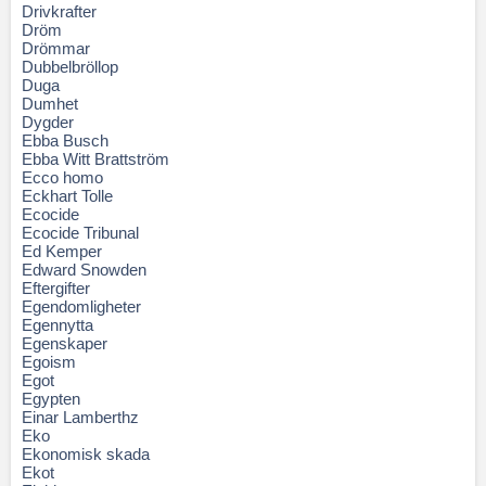
Drivkrafter
Dröm
Drömmar
Dubbelbröllop
Duga
Dumhet
Dygder
Ebba Busch
Ebba Witt Brattström
Ecco homo
Eckhart Tolle
Ecocide
Ecocide Tribunal
Ed Kemper
Edward Snowden
Eftergifter
Egendomligheter
Egennytta
Egenskaper
Egoism
Egot
Egypten
Einar Lamberthz
Eko
Ekonomisk skada
Ekot