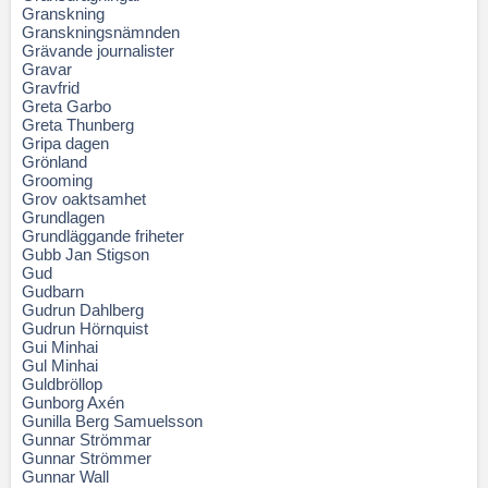
Granskning
Granskningsnämnden
Grävande journalister
Gravar
Gravfrid
Greta Garbo
Greta Thunberg
Gripa dagen
Grönland
Grooming
Grov oaktsamhet
Grundlagen
Grundläggande friheter
Gubb Jan Stigson
Gud
Gudbarn
Gudrun Dahlberg
Gudrun Hörnquist
Gui Minhai
Gul Minhai
Guldbröllop
Gunborg Axén
Gunilla Berg Samuelsson
Gunnar Strömmar
Gunnar Strömmer
Gunnar Wall