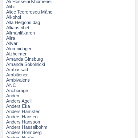
Ali Hosseini Khomenei
Alibi
Alice Teororescu Måne
Alkohol
Alla Helgons dag
Alliansfrihet
Allmänläkaren
Allra
Allvar
Alumnidagen
Alzheimer
Amanda Ginsburg
Amanda Sokolnicki
Ambassad
Ambitioner
Ambivalens
ANC
Anchorage
Anden
Anders Agell
Anders Eka
Anders Hamsten
Anders Hansen
Anders Hansson
Anders Hasselbohm
Anders Holmberg
Anders Nyrén