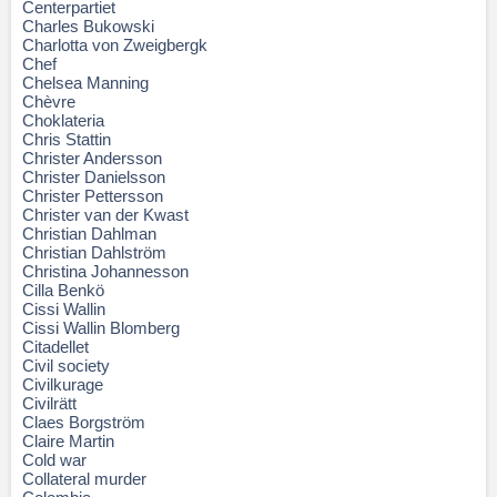
Centerpartiet
Charles Bukowski
Charlotta von Zweigbergk
Chef
Chelsea Manning
Chèvre
Choklateria
Chris Stattin
Christer Andersson
Christer Danielsson
Christer Pettersson
Christer van der Kwast
Christian Dahlman
Christian Dahlström
Christina Johannesson
Cilla Benkö
Cissi Wallin
Cissi Wallin Blomberg
Citadellet
Civil society
Civilkurage
Civilrätt
Claes Borgström
Claire Martin
Cold war
Collateral murder