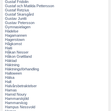
Gustaf Fridolin
Gustaf och Matilda Pettersson
Gustaf Retzius
Gustaf Skarsgård
Gustav Juntti
Gustav Petersson
Gymnasielagen
Hädelse
Hagamannen
Hagerstown
Hågkomst
Haiti
Håkan Nesser
Håkon Grøttland
Häktad
Häktning
Häktningsförhandling
Halloween
Hälsa
Halt
Halvårsbetraktelser
Hamas
Hamid Noury
Hammarskjöld
Hammarskog
Hampus Nessvold