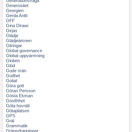
Generationsfråga
Generositet
Georgien
Gerda Antti
GFF
Gina Dirawi
Girjas
Glädje
Glädjeämnen
Gliringar
Global governance
Global uppvärmning
Globen
Glöd
Gode män
Godhet
Goliat
Göra gott
Göran Persson
Gösta Ekman
Göstfrihet
Göta hovrätt
Götaplatsen
GPS
Gräl
Grammatik
Gränsdragningar