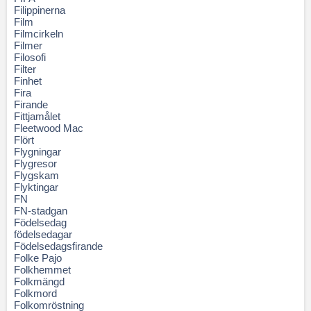
Filippinerna
Film
Filmcirkeln
Filmer
Filosofi
Filter
Finhet
Fira
Firande
Fittjamålet
Fleetwood Mac
Flört
Flygningar
Flygresor
Flygskam
Flyktingar
FN
FN-stadgan
Födelsedag
födelsedagar
Födelsedagsfirande
Folke Pajo
Folkhemmet
Folkmängd
Folkmord
Folkomröstning