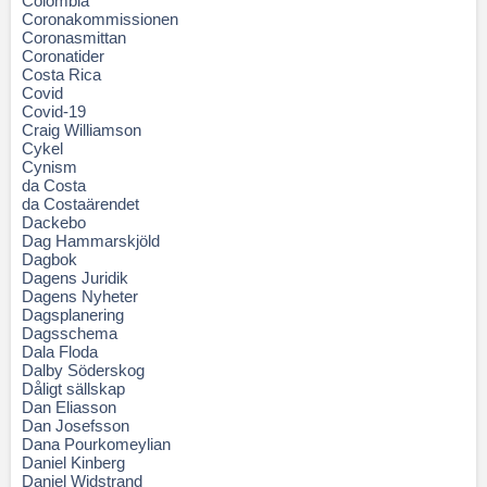
Colombia
Coronakommissionen
Coronasmittan
Coronatider
Costa Rica
Covid
Covid-19
Craig Williamson
Cykel
Cynism
da Costa
da Costaärendet
Dackebo
Dag Hammarskjöld
Dagbok
Dagens Juridik
Dagens Nyheter
Dagsplanering
Dagsschema
Dala Floda
Dalby Söderskog
Dåligt sällskap
Dan Eliasson
Dan Josefsson
Dana Pourkomeylian
Daniel Kinberg
Daniel Widstrand