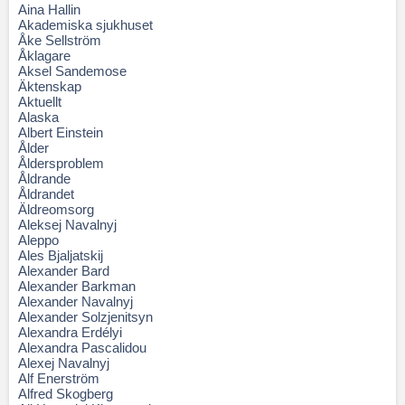
Aina Hallin
Akademiska sjukhuset
Åke Sellström
Åklagare
Aksel Sandemose
Äktenskap
Aktuellt
Alaska
Albert Einstein
Ålder
Åldersproblem
Åldrande
Åldrandet
Äldreomsorg
Aleksej Navalnyj
Aleppo
Ales Bjaljatskij
Alexander Bard
Alexander Barkman
Alexander Navalnyj
Alexander Solzjenitsyn
Alexandra Erdélyi
Alexandra Pascalidou
Alexej Navalnyj
Alf Enerström
Alfred Skogberg