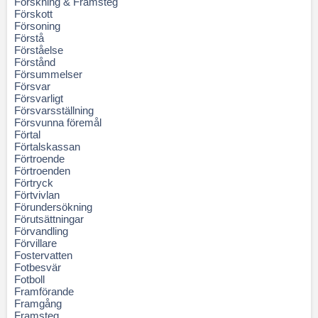
Forskning & Framsteg
Förskott
Försoning
Förstå
Förståelse
Förstånd
Försummelser
Försvar
Försvarligt
Försvarsställning
Försvunna föremål
Förtal
Förtalskassan
Förtroende
Förtroenden
Förtryck
Förtvivlan
Förundersökning
Förutsättningar
Förvandling
Förvillare
Fostervatten
Fotbesvär
Fotboll
Framförande
Framgång
Framsteg