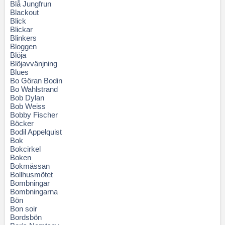
Blå Jungfrun
Blackout
Blick
Blickar
Blinkers
Bloggen
Blöja
Blöjavvänjning
Blues
Bo Göran Bodin
Bo Wahlstrand
Bob Dylan
Bob Weiss
Bobby Fischer
Böcker
Bodil Appelquist
Bok
Bokcirkel
Boken
Bokmässan
Bollhusmötet
Bombningar
Bombningarna
Bön
Bon soir
Bordsbön