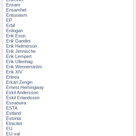
Ensam
Ensamhet
Entusiasm
EP
Erbil
Erdogan
Erik Eson
Erik Gandini
Erik Helmerson
Erik Jennische
Erik Lempert
Erik Ullenhag
Erik Wennerström
Erik XIV
Eritrea
Erkan Zengin
Ernest Hemingway
Eskil Andersson
Eskil Erlandsson
Essaouira
ESTA
Estland
Estonia
Etnicitet
EU
EU-val