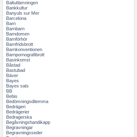
Baltutlämningen
Bankkultur
Banyuls sur Mer
Barcelona
Barn
Barnbarn
Barndomen
Barnförhör
Barnfridsbrott
Barnkonventionen
Barnpornografibrott
Basinkomst
Båstad
Bastubad
Bäver
Bayes
Bayes sats
BB
Bebis
Bedömningsdilemma
Bedrägeri
Bedrägerier
Bedragerska
Begåvningshandikapp
Begravningar
Begravningsseder