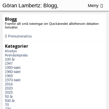
Göran Lambertz:
Blogg,
Meny
Kommissionen
Blogg
Framför allt små noteringar om Quickärendet allteftersom debatten
fortsätter.
Prenumera/rss
Kategorier
#metoo
#vimåsteprata
100 år
1947
1950-talet
1960-talet
1969
1970-talet
2016
2020
2025
50 år
500 år
70
730