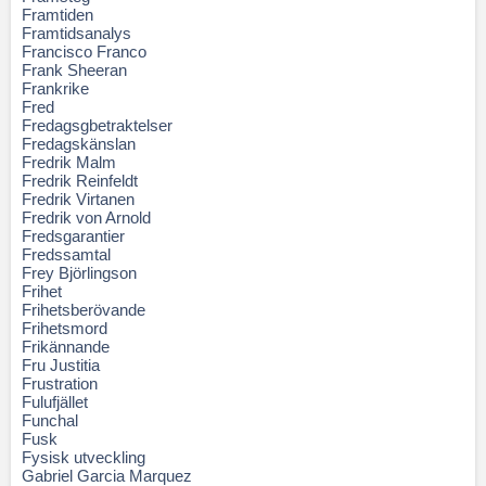
Framtiden
Framtidsanalys
Francisco Franco
Frank Sheeran
Frankrike
Fred
Fredagsgbetraktelser
Fredagskänslan
Fredrik Malm
Fredrik Reinfeldt
Fredrik Virtanen
Fredrik von Arnold
Fredsgarantier
Fredssamtal
Frey Björlingson
Frihet
Frihetsberövande
Frihetsmord
Frikännande
Fru Justitia
Frustration
Fulufjället
Funchal
Fusk
Fysisk utveckling
Gabriel Garcia Marquez