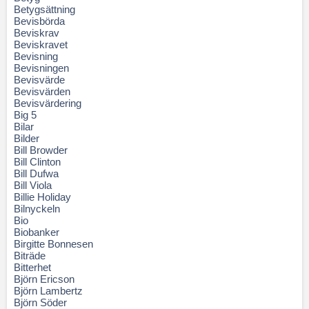
Betygsättning
Bevisbörda
Beviskrav
Beviskravet
Bevisning
Bevisningen
Bevisvärde
Bevisvärden
Bevisvärdering
Big 5
Bilar
Bilder
Bill Browder
Bill Clinton
Bill Dufwa
Bill Viola
Billie Holiday
Bilnyckeln
Bio
Biobanker
Birgitte Bonnesen
Biträde
Bitterhet
Björn Ericson
Björn Lambertz
Björn Söder