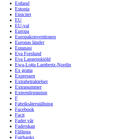
Estland
Estonia
Etnicitet
EU
EU-val
Europa
Europakonventionen
Europas länder
Eutanasi
Eva Forslund
Eva Langenskiöld
Ewa-Lotta Lambertz-Nordin
Ex gratia
Expressen
Extrabetraktelser
Extranummer
Extremfeminism
F
Fabriksåterställning
Facebook
Facit
Fader vår
Faderskap
Fåfänga
Fairbanks