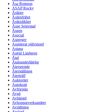
Åsa Romson
ASAP Rocky
Åsikter
Åsiktsfrihet
Åsiktslikhet
Åsne Seierstad
Åsnen
Asocial
Asperger
Assisterat självmord
Astana
Astrid Lindgren
Åtal
Åtalsunderlåtelse
Återseende
Återställning
Återträff
Auktoritet
Autokrati
Avfrienda
Avgå
Avhängd
Avhopparverksamhet
Avrättning
Avsked