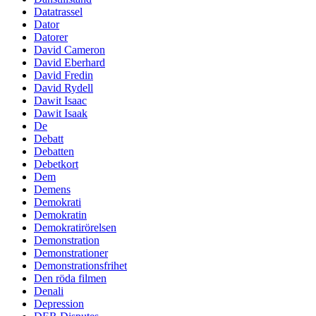
Datatrassel
Dator
Datorer
David Cameron
David Eberhard
David Fredin
David Rydell
Dawit Isaac
Dawit Isaak
De
Debatt
Debatten
Debetkort
Dem
Demens
Demokrati
Demokratin
Demokratirörelsen
Demonstration
Demonstrationer
Demonstrationsfrihet
Den röda filmen
Denali
Depression