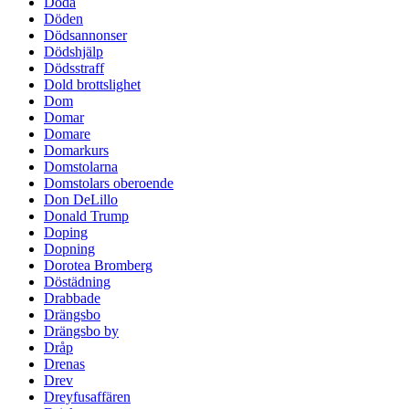
Döda
Döden
Dödsannonser
Dödshjälp
Dödsstraff
Dold brottslighet
Dom
Domar
Domare
Domarkurs
Domstolarna
Domstolars oberoende
Don DeLillo
Donald Trump
Doping
Dopning
Dorotea Bromberg
Döstädning
Drabbade
Drängsbo
Drängsbo by
Dråp
Drenas
Drev
Dreyfusaffären