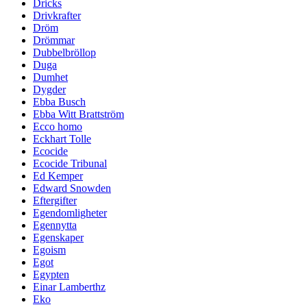
Dricks
Drivkrafter
Dröm
Drömmar
Dubbelbröllop
Duga
Dumhet
Dygder
Ebba Busch
Ebba Witt Brattström
Ecco homo
Eckhart Tolle
Ecocide
Ecocide Tribunal
Ed Kemper
Edward Snowden
Eftergifter
Egendomligheter
Egennytta
Egenskaper
Egoism
Egot
Egypten
Einar Lamberthz
Eko