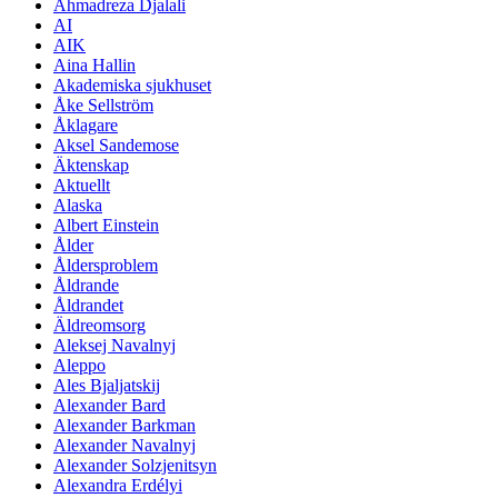
Ahmadreza Djalali
AI
AIK
Aina Hallin
Akademiska sjukhuset
Åke Sellström
Åklagare
Aksel Sandemose
Äktenskap
Aktuellt
Alaska
Albert Einstein
Ålder
Åldersproblem
Åldrande
Åldrandet
Äldreomsorg
Aleksej Navalnyj
Aleppo
Ales Bjaljatskij
Alexander Bard
Alexander Barkman
Alexander Navalnyj
Alexander Solzjenitsyn
Alexandra Erdélyi