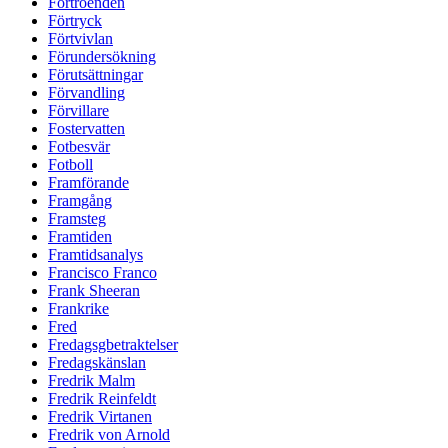
Förtroenden
Förtryck
Förtvivlan
Förundersökning
Förutsättningar
Förvandling
Förvillare
Fostervatten
Fotbesvär
Fotboll
Framförande
Framgång
Framsteg
Framtiden
Framtidsanalys
Francisco Franco
Frank Sheeran
Frankrike
Fred
Fredagsgbetraktelser
Fredagskänslan
Fredrik Malm
Fredrik Reinfeldt
Fredrik Virtanen
Fredrik von Arnold