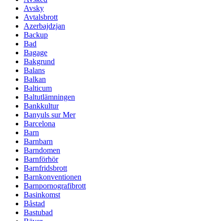
Avsky
Avtalsbrott
Azerbajdzjan
Backup
Bad
Bagage
Bakgrund
Balans
Balkan
Balticum
Baltutlämningen
Bankkultur
Banyuls sur Mer
Barcelona
Barn
Barnbarn
Barndomen
Barnförhör
Barnfridsbrott
Barnkonventionen
Barnpornografibrott
Basinkomst
Båstad
Bastubad