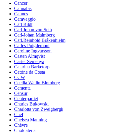
Cancer
Cannabis
Cannes
Caravaggio
Carl Bildt
Carl Johan von Seth
Carl-Johan Malmberg
Carl.Reinhold Bråkenhielm
Carles Puigdemont
Caroline Ingvarsson
Casten Almqvist
Caster Semenya
Catarina Barketorp
Catrine da Costa
CCW
Cecilia Wallin Blomberg
Cementa
Censur
Centerpartiet
Charles Bukowski
Charlotta von Zweigbergk
Chef
Chelsea Manning
Chèvre
Choklateria