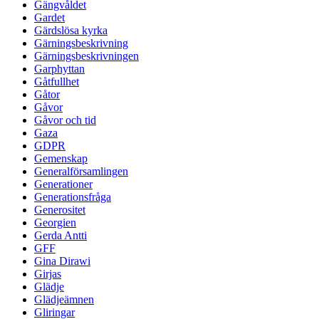
Gängvåldet
Gardet
Gärdslösa kyrka
Gärningsbeskrivning
Gärningsbeskrivningen
Garphyttan
Gåtfullhet
Gåtor
Gåvor
Gåvor och tid
Gaza
GDPR
Gemenskap
Generalförsamlingen
Generationer
Generationsfråga
Generositet
Georgien
Gerda Antti
GFF
Gina Dirawi
Girjas
Glädje
Glädjeämnen
Gliringar