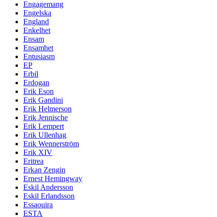
Engagemang
Engelska
England
Enkelhet
Ensam
Ensamhet
Entusiasm
EP
Erbil
Erdogan
Erik Eson
Erik Gandini
Erik Helmerson
Erik Jennische
Erik Lempert
Erik Ullenhag
Erik Wennerström
Erik XIV
Eritrea
Erkan Zengin
Ernest Hemingway
Eskil Andersson
Eskil Erlandsson
Essaouira
ESTA