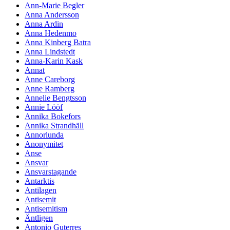
Ann-Marie Begler
Anna Andersson
Anna Ardin
Anna Hedenmo
Anna Kinberg Batra
Anna Lindstedt
Anna-Karin Kask
Annat
Anne Careborg
Anne Ramberg
Annelie Bengtsson
Annie Lööf
Annika Bokefors
Annika Strandhäll
Annorlunda
Anonymitet
Anse
Ansvar
Ansvarstagande
Antarktis
Antilagen
Antisemit
Antisemitism
Äntligen
Antonio Guterres