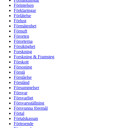
Förhandlingar
Förintelsen
Förklaringar
Förlåtelse
Förlust
Förmätenhet
Förnuft
Förorten
Förorterna
Försiktighet
Forskning
Forskning & Framsteg
Förskott
Försoning
Förstå
Förståelse
Förstånd
Försummelser
Försvar
Försvarligt
Försvarsställning
Försvunna föremål
Förtal
Förtalskassan
Förtroende