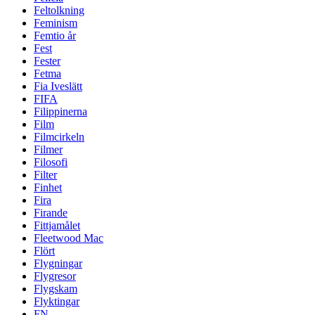
Feltolkning
Feminism
Femtio år
Fest
Fester
Fetma
Fia Iveslätt
FIFA
Filippinerna
Film
Filmcirkeln
Filmer
Filosofi
Filter
Finhet
Fira
Firande
Fittjamålet
Fleetwood Mac
Flört
Flygningar
Flygresor
Flygskam
Flyktingar
FN