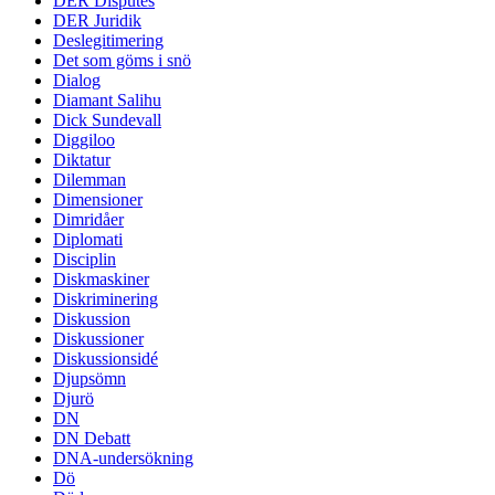
DER Disputes
DER Juridik
Deslegitimering
Det som göms i snö
Dialog
Diamant Salihu
Dick Sundevall
Diggiloo
Diktatur
Dilemman
Dimensioner
Dimridåer
Diplomati
Disciplin
Diskmaskiner
Diskriminering
Diskussion
Diskussioner
Diskussionsidé
Djupsömn
Djurö
DN
DN Debatt
DNA-undersökning
Dö