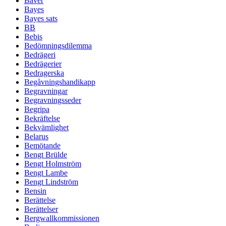
Bäver
Bayes
Bayes sats
BB
Bebis
Bedömningsdilemma
Bedrägeri
Bedrägerier
Bedragerska
Begåvningshandikapp
Begravningar
Begravningsseder
Begripa
Bekräftelse
Bekvämlighet
Belarus
Bemötande
Bengt Brülde
Bengt Holmström
Bengt Lambe
Bengt Lindström
Bensin
Berättelse
Berättelser
Bergwallkommissionen