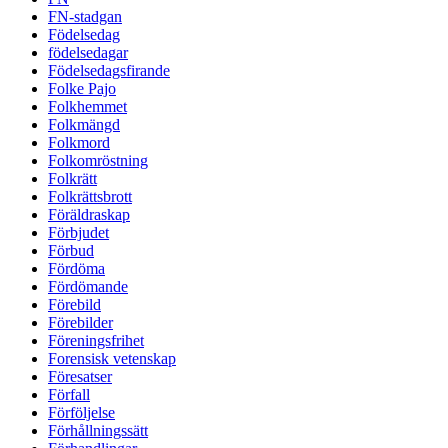
FN-stadgan
Födelsedag
födelsedagar
Födelsedagsfirande
Folke Pajo
Folkhemmet
Folkmängd
Folkmord
Folkomröstning
Folkrätt
Folkrättsbrott
Föräldraskap
Förbjudet
Förbud
Fördöma
Fördömande
Förebild
Förebilder
Föreningsfrihet
Forensisk vetenskap
Föresatser
Förfall
Förföljelse
Förhållningssätt