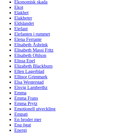
Ekonomisk skada
Ekot
Elakhet
Elakheter
Eldslandet
Elefant
Elefanten i rummet
Elena Ferrante
Elisabeth Åsbrink
Elisabeth Massi Fritz
Elisabeth Ohlson
Elissa Epel
Elizabeth Blackburn
Ellen Lagerblad
Ellinor Grimmark
Elsa Westerstad
Elsvig Lamberthz
Emma
Emma Frans
Emma Prytz
Emotionell utveckling
Empati
En broder mer
Ena ögat
Energi