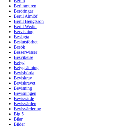
Berlin
Berlinmuren
Beröringar
Bertil Almlöf
Bertil Bengtsson
Bertil Wedin
Bervisning
Beslagta
Beslutsförhet
Besök
Besserwisser
Besvikelse
Betyg
Betygsättning
Bevisbörda
Beviskrav
Beviskravet
Bevisning
Bevisningen
Bevisvärde
Bevisvärden
Bevisvärdering
Big 5
Bilar
Bilder