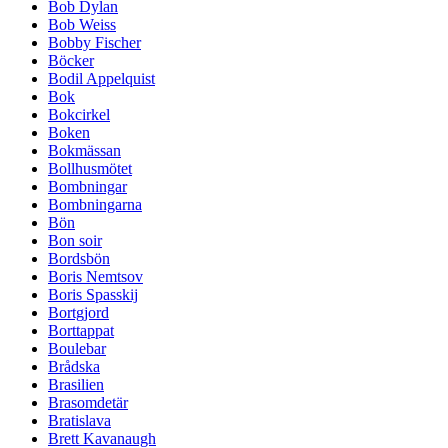
Bob Dylan
Bob Weiss
Bobby Fischer
Böcker
Bodil Appelquist
Bok
Bokcirkel
Boken
Bokmässan
Bollhusmötet
Bombningar
Bombningarna
Bön
Bon soir
Bordsbön
Boris Nemtsov
Boris Spasskij
Bortgjord
Borttappat
Boulebar
Brådska
Brasilien
Brasomdetär
Bratislava
Brett Kavanaugh