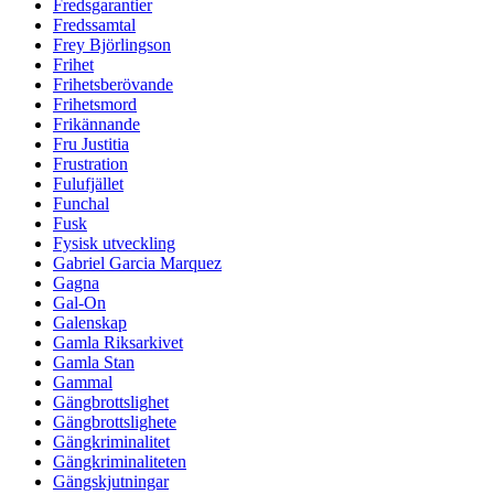
Fredsgarantier
Fredssamtal
Frey Björlingson
Frihet
Frihetsberövande
Frihetsmord
Frikännande
Fru Justitia
Frustration
Fulufjället
Funchal
Fusk
Fysisk utveckling
Gabriel Garcia Marquez
Gagna
Gal-On
Galenskap
Gamla Riksarkivet
Gamla Stan
Gammal
Gängbrottslighet
Gängbrottslighete
Gängkriminalitet
Gängkriminaliteten
Gängskjutningar