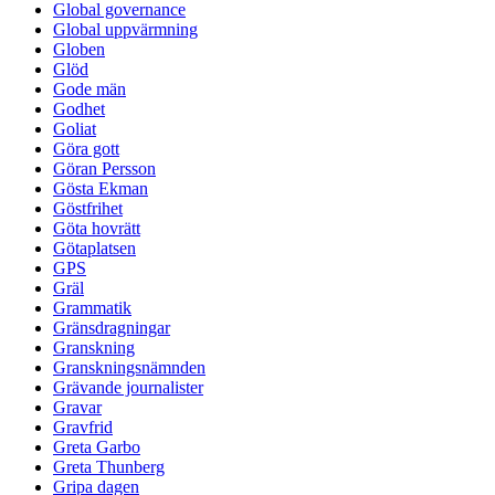
Global governance
Global uppvärmning
Globen
Glöd
Gode män
Godhet
Goliat
Göra gott
Göran Persson
Gösta Ekman
Göstfrihet
Göta hovrätt
Götaplatsen
GPS
Gräl
Grammatik
Gränsdragningar
Granskning
Granskningsnämnden
Grävande journalister
Gravar
Gravfrid
Greta Garbo
Greta Thunberg
Gripa dagen