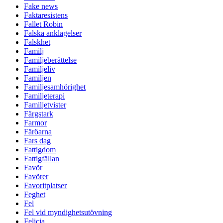
Fake news
Faktaresistens
Fallet Robin
Falska anklagelser
Falskhet
Familj
Familjeberättelse
Familjeliv
Familjen
Familjesamhörighet
Familjeterapi
Familjetvister
Färgstark
Farmor
Färöarna
Fars dag
Fattigdom
Fattigfällan
Favör
Favörer
Favoritplatser
Feghet
Fel
Fel vid myndighetsutövning
Felicia