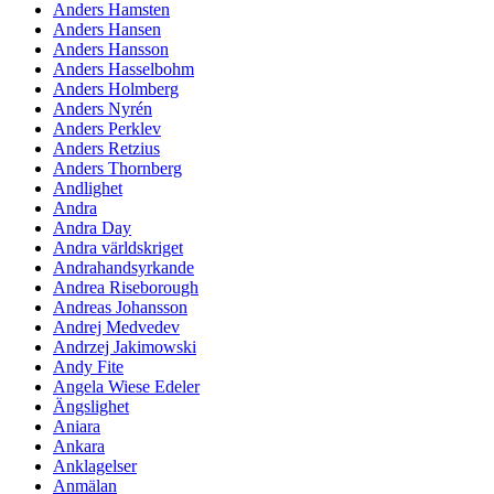
Anders Hamsten
Anders Hansen
Anders Hansson
Anders Hasselbohm
Anders Holmberg
Anders Nyrén
Anders Perklev
Anders Retzius
Anders Thornberg
Andlighet
Andra
Andra Day
Andra världskriget
Andrahandsyrkande
Andrea Riseborough
Andreas Johansson
Andrej Medvedev
Andrzej Jakimowski
Andy Fite
Angela Wiese Edeler
Ängslighet
Aniara
Ankara
Anklagelser
Anmälan