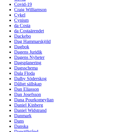
Covid-19
Craig Williamson
Cykel
Cynism
da Costa
da Costaärendet
Dackebo
Dag Hammarskjöld
Dagbok
Dagens Juridik
Dagens Nyheter
Dagsplanering
Dagsschema
Dala Floda
Dalby Söderskog
Dåligt sällskap
Dan Eliasson
Dan Josefsson
Dana Pourkomeylian
Daniel Kinberg
Daniel Widstrand
Danmark
Dans
Danska
Danstillstånd