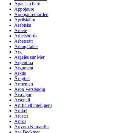
Apatiska barn
Appojaure
Appojauremorden
Aprilskämt
Arabiska
Arbete
Arbetsbörda
Arbetsrätt
Arbogafallet
Arg
Argelès sur Mer
Argentina
Argument
Arktis
Ärlighet
Armenien
Aron Verständig
Årsdagar
Arsenall
Artificiell intelligens
Artikel
Artister
Artros
Artyom Kamardin
Åsa Beckman