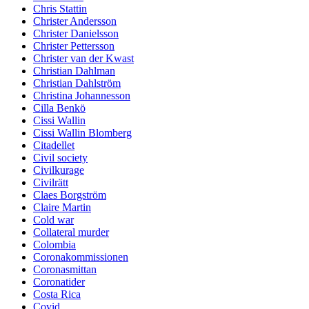
Chris Stattin
Christer Andersson
Christer Danielsson
Christer Pettersson
Christer van der Kwast
Christian Dahlman
Christian Dahlström
Christina Johannesson
Cilla Benkö
Cissi Wallin
Cissi Wallin Blomberg
Citadellet
Civil society
Civilkurage
Civilrätt
Claes Borgström
Claire Martin
Cold war
Collateral murder
Colombia
Coronakommissionen
Coronasmittan
Coronatider
Costa Rica
Covid