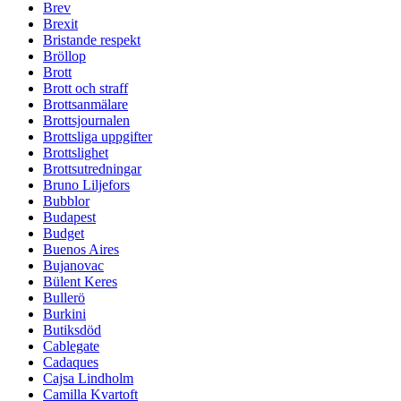
Brev
Brexit
Bristande respekt
Bröllop
Brott
Brott och straff
Brottsanmälare
Brottsjournalen
Brottsliga uppgifter
Brottslighet
Brottsutredningar
Bruno Liljefors
Bubblor
Budapest
Budget
Buenos Aires
Bujanovac
Bülent Keres
Bullerö
Burkini
Butiksdöd
Cablegate
Cadaques
Cajsa Lindholm
Camilla Kvartoft