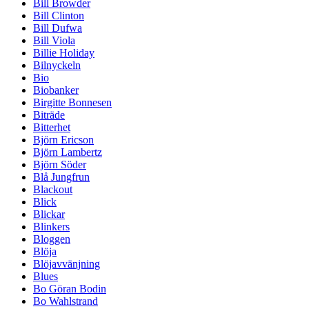
Bill Browder
Bill Clinton
Bill Dufwa
Bill Viola
Billie Holiday
Bilnyckeln
Bio
Biobanker
Birgitte Bonnesen
Biträde
Bitterhet
Björn Ericson
Björn Lambertz
Björn Söder
Blå Jungfrun
Blackout
Blick
Blickar
Blinkers
Bloggen
Blöja
Blöjavvänjning
Blues
Bo Göran Bodin
Bo Wahlstrand