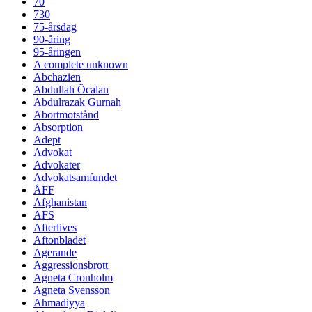
70
730
75-årsdag
90-åring
95-åringen
A complete unknown
Abchazien
Abdullah Öcalan
Abdulrazak Gurnah
Abortmotstånd
Absorption
Adept
Advokat
Advokater
Advokatsamfundet
ÅFF
Afghanistan
AFS
Afterlives
Aftonbladet
Agerande
Aggressionsbrott
Agneta Cronholm
Agneta Svensson
Ahmadiyya