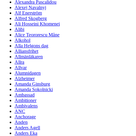
Alexandra Pascalidou
Alexej Navalnyj
Alf Enerström
Alfred Skogberg
Ali Hosseini Khomenei
Alibi
Alice Teororescu Måne
Alkohol
Alla Helgons dag
Alliansfrihet
Allmänläkaren
Allra
Allvar
Alumnidagen
Alzheimer
Amanda Ginsburg
Amanda Sokolnicki
Ambassad
Ambitioner
Ambivalens
ANC
Anchorage
Anden
Anders Agell
Anders Eka