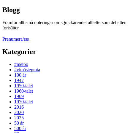
Blogg
Framför allt små noteringar om Quickärendet allteftersom debatten
fortsätter.
Prenumera/rss
Kategorier
#metoo
#vimåsteprata
100 år
1947
1950-talet
1960-talet
1969
1970-talet
2016
2020
2025
50 år
500 år