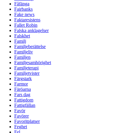
Fåfänga
Fairbanks
Fake news
Faktaresistens
Fallet Robin
Falska anklagelser
Falskhet
Familj
Familjeberättelse
Familjeliv
Familjen
Familjesamhörighet
Familjeterapi
Familjetvister
Färgstark
Farmor
Färöarna
Fars dag
Fattigdom
Fattigfällan
Favör
Favörer
Favoritplatser
Feghet
Fel