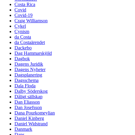
Costa Rica
Covid
Covid-19
Craig Williamson
Cykel
Cynism
da Costa
da Costaärendet
Dackebo
Dag Hammarskjöld
Dagbok
Dagens Juridik
Dagens Nyheter
Dagsplanering
Dagsschema
Dala Floda
Dalby Söderskog
Dåligt sällskap
Dan Eliasson
Dan Josefsson
Dana Pourkomeylian
Daniel Kinberg
Daniel Widstrand
Danmark
Dans