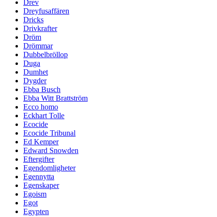
Drev
Dreyfusaffären
Dricks
Drivkrafter
Dröm
Drömmar
Dubbelbröllop
Duga
Dumhet
Dygder
Ebba Busch
Ebba Witt Brattström
Ecco homo
Eckhart Tolle
Ecocide
Ecocide Tribunal
Ed Kemper
Edward Snowden
Eftergifter
Egendomligheter
Egennytta
Egenskaper
Egoism
Egot
Egypten