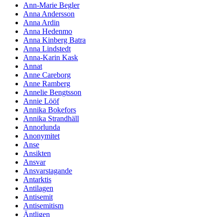
Ann-Marie Begler
Anna Andersson
Anna Ardin
Anna Hedenmo
Anna Kinberg Batra
Anna Lindstedt
Anna-Karin Kask
Annat
Anne Careborg
Anne Ramberg
Annelie Bengtsson
Annie Lööf
Annika Bokefors
Annika Strandhäll
Annorlunda
Anonymitet
Anse
Ansikten
Ansvar
Ansvarstagande
Antarktis
Antilagen
Antisemit
Antisemitism
Äntligen