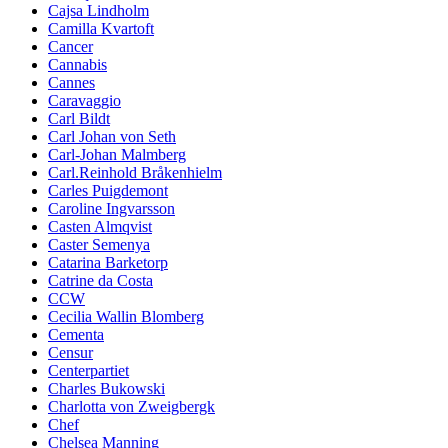
Cajsa Lindholm
Camilla Kvartoft
Cancer
Cannabis
Cannes
Caravaggio
Carl Bildt
Carl Johan von Seth
Carl-Johan Malmberg
Carl.Reinhold Bråkenhielm
Carles Puigdemont
Caroline Ingvarsson
Casten Almqvist
Caster Semenya
Catarina Barketorp
Catrine da Costa
CCW
Cecilia Wallin Blomberg
Cementa
Censur
Centerpartiet
Charles Bukowski
Charlotta von Zweigbergk
Chef
Chelsea Manning