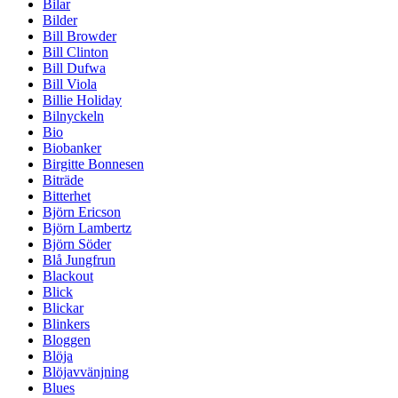
Bilar
Bilder
Bill Browder
Bill Clinton
Bill Dufwa
Bill Viola
Billie Holiday
Bilnyckeln
Bio
Biobanker
Birgitte Bonnesen
Biträde
Bitterhet
Björn Ericson
Björn Lambertz
Björn Söder
Blå Jungfrun
Blackout
Blick
Blickar
Blinkers
Bloggen
Blöja
Blöjavvänjning
Blues