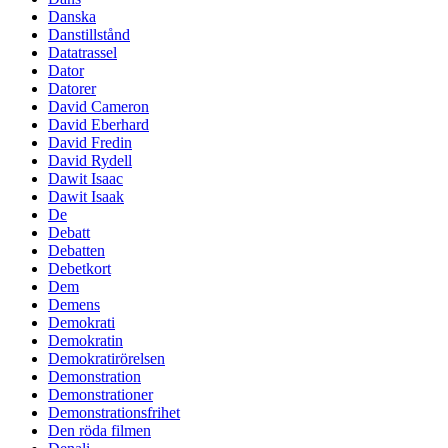
Danska
Danstillstånd
Datatrassel
Dator
Datorer
David Cameron
David Eberhard
David Fredin
David Rydell
Dawit Isaac
Dawit Isaak
De
Debatt
Debatten
Debetkort
Dem
Demens
Demokrati
Demokratin
Demokratirörelsen
Demonstration
Demonstrationer
Demonstrationsfrihet
Den röda filmen