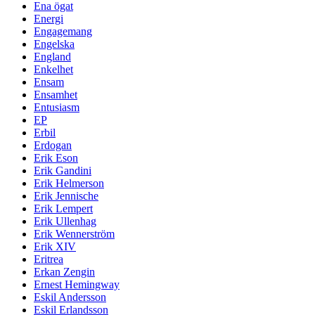
Ena ögat
Energi
Engagemang
Engelska
England
Enkelhet
Ensam
Ensamhet
Entusiasm
EP
Erbil
Erdogan
Erik Eson
Erik Gandini
Erik Helmerson
Erik Jennische
Erik Lempert
Erik Ullenhag
Erik Wennerström
Erik XIV
Eritrea
Erkan Zengin
Ernest Hemingway
Eskil Andersson
Eskil Erlandsson