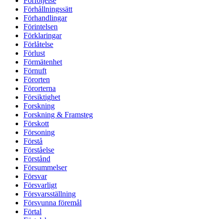
Förföljelse
Förhållningssätt
Förhandlingar
Förintelsen
Förklaringar
Förlåtelse
Förlust
Förmätenhet
Förnuft
Förorten
Förorterna
Försiktighet
Forskning
Forskning & Framsteg
Förskott
Försoning
Förstå
Förståelse
Förstånd
Försummelser
Försvar
Försvarligt
Försvarsställning
Försvunna föremål
Förtal