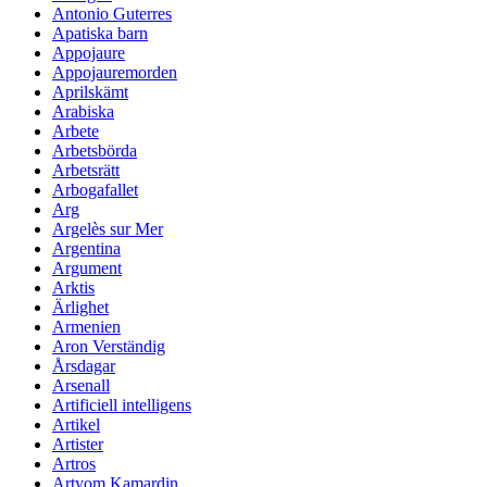
Antonio Guterres
Apatiska barn
Appojaure
Appojauremorden
Aprilskämt
Arabiska
Arbete
Arbetsbörda
Arbetsrätt
Arbogafallet
Arg
Argelès sur Mer
Argentina
Argument
Arktis
Ärlighet
Armenien
Aron Verständig
Årsdagar
Arsenall
Artificiell intelligens
Artikel
Artister
Artros
Artyom Kamardin