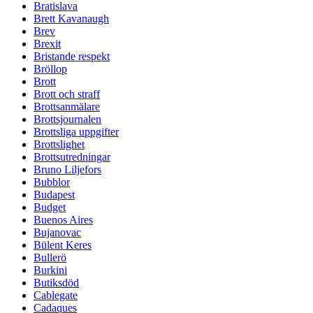
Bratislava
Brett Kavanaugh
Brev
Brexit
Bristande respekt
Bröllop
Brott
Brott och straff
Brottsanmälare
Brottsjournalen
Brottsliga uppgifter
Brottslighet
Brottsutredningar
Bruno Liljefors
Bubblor
Budapest
Budget
Buenos Aires
Bujanovac
Bülent Keres
Bullerö
Burkini
Butiksdöd
Cablegate
Cadaques