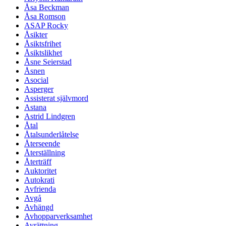
Åsa Beckman
Åsa Romson
ASAP Rocky
Åsikter
Åsiktsfrihet
Åsiktslikhet
Åsne Seierstad
Åsnen
Asocial
Asperger
Assisterat självmord
Astana
Astrid Lindgren
Åtal
Åtalsunderlåtelse
Återseende
Återställning
Återträff
Auktoritet
Autokrati
Avfrienda
Avgå
Avhängd
Avhopparverksamhet
Avrättning