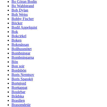
Bo Göran Bodin
Bo Wahlstrand
Bob Dylan
Bob Weiss
Bobby Fischer
Böcker
Bodil Appelquist
Bok
Bokcirkel
Boken
Bokmässan
Bollhusmötet
Bombningar
Bombningarna
Bön
Bon soir
Bordsbön
Boris Nemtsov
Boris Spasskij
Bortgjord
Borttappat
Boulebar
Brådska
Brasilien
Brasomdetär