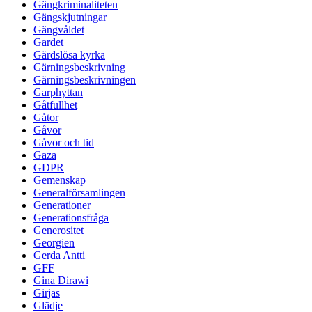
Gängkriminaliteten
Gängskjutningar
Gängvåldet
Gardet
Gärdslösa kyrka
Gärningsbeskrivning
Gärningsbeskrivningen
Garphyttan
Gåtfullhet
Gåtor
Gåvor
Gåvor och tid
Gaza
GDPR
Gemenskap
Generalförsamlingen
Generationer
Generationsfråga
Generositet
Georgien
Gerda Antti
GFF
Gina Dirawi
Girjas
Glädje