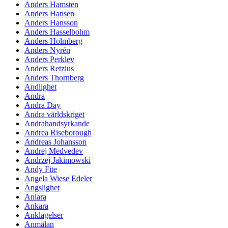
Anders Hamsten
Anders Hansen
Anders Hansson
Anders Hasselbohm
Anders Holmberg
Anders Nyrén
Anders Perklev
Anders Retzius
Anders Thornberg
Andlighet
Andra
Andra Day
Andra världskriget
Andrahandsyrkande
Andrea Riseborough
Andreas Johansson
Andrej Medvedev
Andrzej Jakimowski
Andy Fite
Angela Wiese Edeler
Ängslighet
Aniara
Ankara
Anklagelser
Anmälan