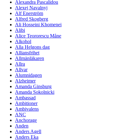
Alexandra Pascalidou
Alexej Navalnyj
Alf Enerström
Alfred Skogberg
Ali Hosseini Khomenei
Alibi
Alice Teororescu Måne
Alkohol
Alla Helgons dag
Alliansfrihet
Allmänläkaren
Allra
Allvar
Alumnidagen
Alzheimer
Amanda Ginsburg
Amanda Sokolnicki
Ambassad
Ambitioner
Ambivalens
ANC
Anchorage
Anden
Anders Agell
Anders Eka