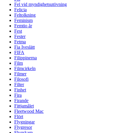
Fel vid myndighetsutövning
Felicia
Feltolkning
Feminism
Femtio år
Fest
Fester
Fetma
Fia Iveslätt
FIFA
Filippinerna
Film
Filmcirkeln
Filmer
Filosofi
Filter
Finhet
Fira
Firande
Fittjamålet
Fleetwood Mac
Flört
Flygningar
Flygresor
Flygskam