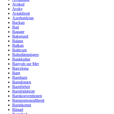
Avsked
Avsky
Avtalsbrott
Azerbajdzjan
Backup
Bad
Bagage
Bakgrund
Balans
Balkan
Balticum
Baltutlämningen
Bankkultur
Banyuls sur Mer
Barcelona
Barn
Barnbarn
Barndomen
Barnförhör
Barnfridsbrott
Barnkonventionen
Barnpornografibrott
Basinkomst
Båstad