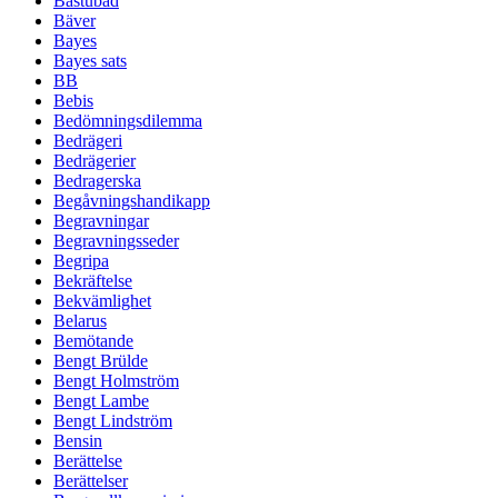
Bastubad
Bäver
Bayes
Bayes sats
BB
Bebis
Bedömningsdilemma
Bedrägeri
Bedrägerier
Bedragerska
Begåvningshandikapp
Begravningar
Begravningsseder
Begripa
Bekräftelse
Bekvämlighet
Belarus
Bemötande
Bengt Brülde
Bengt Holmström
Bengt Lambe
Bengt Lindström
Bensin
Berättelse
Berättelser