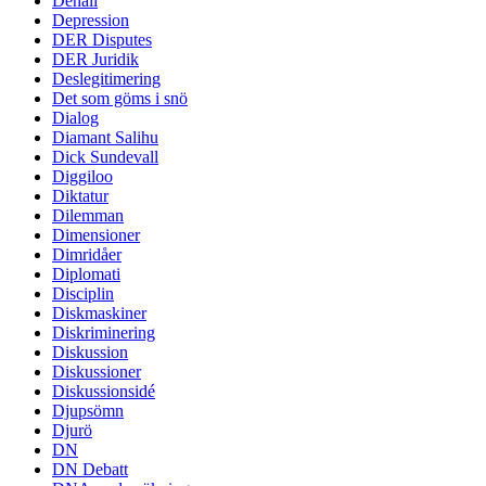
Denali
Depression
DER Disputes
DER Juridik
Deslegitimering
Det som göms i snö
Dialog
Diamant Salihu
Dick Sundevall
Diggiloo
Diktatur
Dilemman
Dimensioner
Dimridåer
Diplomati
Disciplin
Diskmaskiner
Diskriminering
Diskussion
Diskussioner
Diskussionsidé
Djupsömn
Djurö
DN
DN Debatt