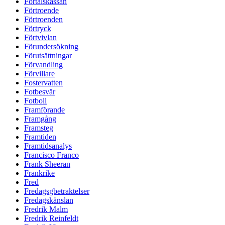
Förtalskassan
Förtroende
Förtroenden
Förtryck
Förtvivlan
Förundersökning
Förutsättningar
Förvandling
Förvillare
Fostervatten
Fotbesvär
Fotboll
Framförande
Framgång
Framsteg
Framtiden
Framtidsanalys
Francisco Franco
Frank Sheeran
Frankrike
Fred
Fredagsgbetraktelser
Fredagskänslan
Fredrik Malm
Fredrik Reinfeldt