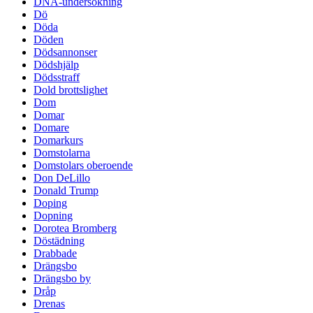
DNA-undersökning
Dö
Döda
Döden
Dödsannonser
Dödshjälp
Dödsstraff
Dold brottslighet
Dom
Domar
Domare
Domarkurs
Domstolarna
Domstolars oberoende
Don DeLillo
Donald Trump
Doping
Dopning
Dorotea Bromberg
Döstädning
Drabbade
Drängsbo
Drängsbo by
Dråp
Drenas