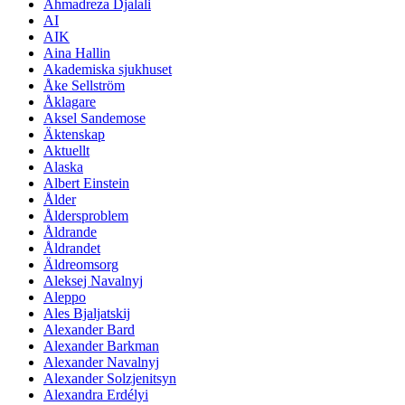
Ahmadreza Djalali
AI
AIK
Aina Hallin
Akademiska sjukhuset
Åke Sellström
Åklagare
Aksel Sandemose
Äktenskap
Aktuellt
Alaska
Albert Einstein
Ålder
Åldersproblem
Åldrande
Åldrandet
Äldreomsorg
Aleksej Navalnyj
Aleppo
Ales Bjaljatskij
Alexander Bard
Alexander Barkman
Alexander Navalnyj
Alexander Solzjenitsyn
Alexandra Erdélyi