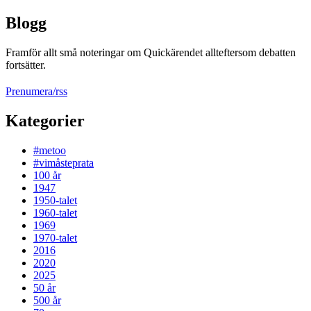
Blogg
Framför allt små noteringar om Quickärendet allteftersom debatten
fortsätter.
Prenumera/rss
Kategorier
#metoo
#vimåsteprata
100 år
1947
1950-talet
1960-talet
1969
1970-talet
2016
2020
2025
50 år
500 år