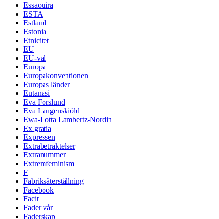
Essaouira
ESTA
Estland
Estonia
Etnicitet
EU
EU-val
Europa
Europakonventionen
Europas länder
Eutanasi
Eva Forslund
Eva Langenskiöld
Ewa-Lotta Lambertz-Nordin
Ex gratia
Expressen
Extrabetraktelser
Extranummer
Extremfeminism
F
Fabriksåterställning
Facebook
Facit
Fader vår
Faderskap