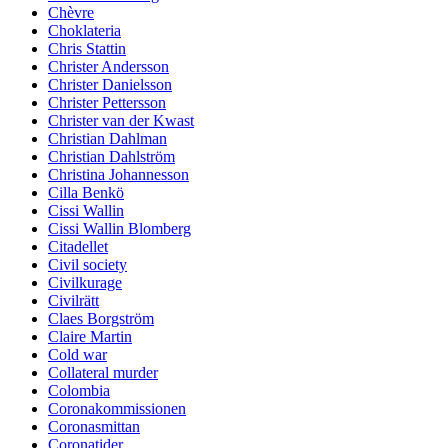
Chèvre
Choklateria
Chris Stattin
Christer Andersson
Christer Danielsson
Christer Pettersson
Christer van der Kwast
Christian Dahlman
Christian Dahlström
Christina Johannesson
Cilla Benkö
Cissi Wallin
Cissi Wallin Blomberg
Citadellet
Civil society
Civilkurage
Civilrätt
Claes Borgström
Claire Martin
Cold war
Collateral murder
Colombia
Coronakommissionen
Coronasmittan
Coronatider