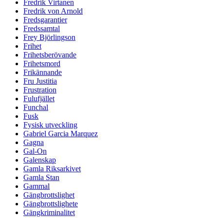
Fredrik Virtanen
Fredrik von Arnold
Fredsgarantier
Fredssamtal
Frey Björlingson
Frihet
Frihetsberövande
Frihetsmord
Frikännande
Fru Justitia
Frustration
Fulufjället
Funchal
Fusk
Fysisk utveckling
Gabriel Garcia Marquez
Gagna
Gal-On
Galenskap
Gamla Riksarkivet
Gamla Stan
Gammal
Gängbrottslighet
Gängbrottslighete
Gängkriminalitet