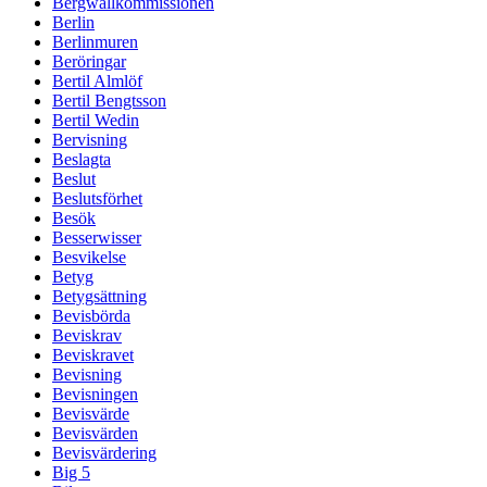
Bergwallkommissionen
Berlin
Berlinmuren
Beröringar
Bertil Almlöf
Bertil Bengtsson
Bertil Wedin
Bervisning
Beslagta
Beslut
Beslutsförhet
Besök
Besserwisser
Besvikelse
Betyg
Betygsättning
Bevisbörda
Beviskrav
Beviskravet
Bevisning
Bevisningen
Bevisvärde
Bevisvärden
Bevisvärdering
Big 5