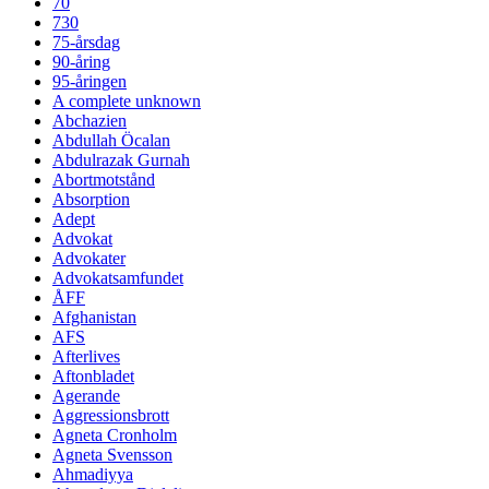
70
730
75-årsdag
90-åring
95-åringen
A complete unknown
Abchazien
Abdullah Öcalan
Abdulrazak Gurnah
Abortmotstånd
Absorption
Adept
Advokat
Advokater
Advokatsamfundet
ÅFF
Afghanistan
AFS
Afterlives
Aftonbladet
Agerande
Aggressionsbrott
Agneta Cronholm
Agneta Svensson
Ahmadiyya