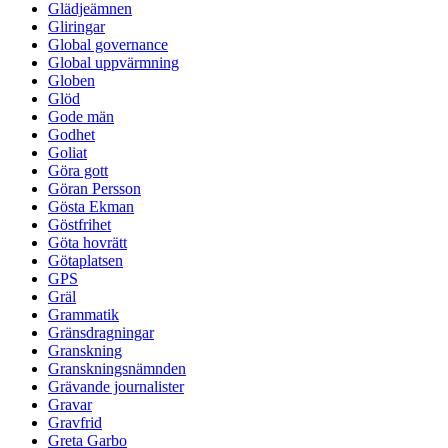
Glädjeämnen
Gliringar
Global governance
Global uppvärmning
Globen
Glöd
Gode män
Godhet
Goliat
Göra gott
Göran Persson
Gösta Ekman
Göstfrihet
Göta hovrätt
Götaplatsen
GPS
Gräl
Grammatik
Gränsdragningar
Granskning
Granskningsnämnden
Grävande journalister
Gravar
Gravfrid
Greta Garbo