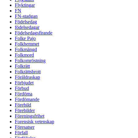
Flyktingar
FN
FN-stadgan
Födelsedag
födelsedagar
Födelsedagsfirande
Folke Pajo
Folkhemmet
Folkmängd
Folkmord
Folkomröstning
Folkrätt
Folkrättsbrott
Föräldraskap
Förbjudet
Förbud
Fördöma
Fördömande
Förebild
Förebilder
Föreningsfrihet
Forensisk vetenskap
Föresatser
Förfall