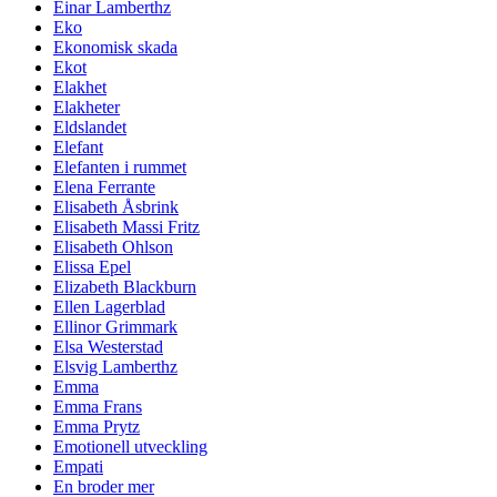
Einar Lamberthz
Eko
Ekonomisk skada
Ekot
Elakhet
Elakheter
Eldslandet
Elefant
Elefanten i rummet
Elena Ferrante
Elisabeth Åsbrink
Elisabeth Massi Fritz
Elisabeth Ohlson
Elissa Epel
Elizabeth Blackburn
Ellen Lagerblad
Ellinor Grimmark
Elsa Westerstad
Elsvig Lamberthz
Emma
Emma Frans
Emma Prytz
Emotionell utveckling
Empati
En broder mer