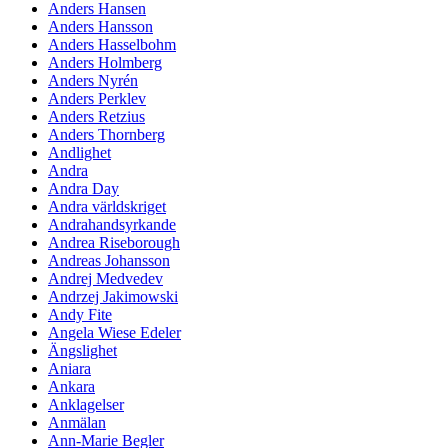
Anders Hansen
Anders Hansson
Anders Hasselbohm
Anders Holmberg
Anders Nyrén
Anders Perklev
Anders Retzius
Anders Thornberg
Andlighet
Andra
Andra Day
Andra världskriget
Andrahandsyrkande
Andrea Riseborough
Andreas Johansson
Andrej Medvedev
Andrzej Jakimowski
Andy Fite
Angela Wiese Edeler
Ängslighet
Aniara
Ankara
Anklagelser
Anmälan
Ann-Marie Begler