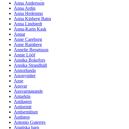
Anna Andersson
Anna Ardin
Anna Hedenmo
Anna Kinberg Batra
Anna Lindstedt
Anna-Karin Kask
Annat
Anne Careborg
Anne Ramberg
Annelie Bengtsson
Annie Lööf
Annika Bokefors
Annika Strandhäll
Annorlunda
Anonymitet
Anse
Ansvar
Ansvarstagande
Antarktis
Antilagen
Antisemit
Antisemitism
Äntligen
Antonio Guterres
Apatiska barn