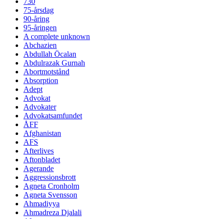
730
75-årsdag
90-åring
95-åringen
A complete unknown
Abchazien
Abdullah Öcalan
Abdulrazak Gurnah
Abortmotstånd
Absorption
Adept
Advokat
Advokater
Advokatsamfundet
ÅFF
Afghanistan
AFS
Afterlives
Aftonbladet
Agerande
Aggressionsbrott
Agneta Cronholm
Agneta Svensson
Ahmadiyya
Ahmadreza Djalali