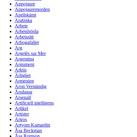
Appojaure
Appojauremorden
Aprilskämt
Arabiska
Arbete
Arbetsbörda
Arbetsrätt
Arbogafallet
Arg
Argelès sur Mer
Argentina
Argument
Arktis
Ärlighet
Armenien
Aron Verständig
Årsdagar
Arsenall
Artificiell intelligens
Artikel
Artister
Artros
Artyom Kamardin
Åsa Beckman
Åsa Romson