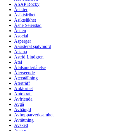
ASAP Rocky
Åsikter
Åsiktsfrihet
Åsiktslikhet
Åsne Seierstad
Åsnen
Asocial
Asperger
Assisterat självmord
Astana
Astrid Lindgren
Åtal
Åtalsunderlåtelse
Återseende
Återställning
Återträff
Auktoritet
Autokrati
Avfrienda
Avgå
Avhängd
Avhopparverksamhet
Avrättning
Avsked
Avsky