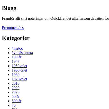
Blogg
Framför allt små noteringar om Quickärendet allteftersom debatten fort
Prenumera/rss
Kategorier
#metoo
#vimåsteprata
100 år
1947
1950-talet
1960-talet
1969
1970-talet
2016
2020
2025
50 år
500 år
70