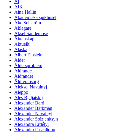
AI
AIK
Aina Hallin
Akademiska sjukhuset
Åke Sellström
Åklagare
Aksel Sandemose
Äktenskap
Aktuellt
Alaska
Albert Einstein
Ålder
Åldersproblem
Åldrande
Åldrandet
Äldreomsorg
Aleksej Navalnyj
Aleppo
Ales Bjaljatskij
Alexander Bard
Alexander Barkman
Alexander Navalnyj
Alexander Solzjenitsyn
Alexandra Erdélyi
Alexandra Pascalidou