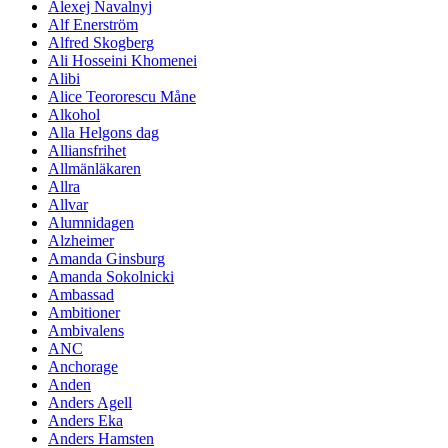
Alexej Navalnyj
Alf Enerström
Alfred Skogberg
Ali Hosseini Khomenei
Alibi
Alice Teororescu Måne
Alkohol
Alla Helgons dag
Alliansfrihet
Allmänläkaren
Allra
Allvar
Alumnidagen
Alzheimer
Amanda Ginsburg
Amanda Sokolnicki
Ambassad
Ambitioner
Ambivalens
ANC
Anchorage
Anden
Anders Agell
Anders Eka
Anders Hamsten