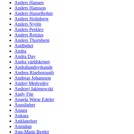
Anders Hansen
Anders Hansson
Anders Hasselbohm
Anders Holmberg
Anders Nyrén
Anders Perklev
Anders Retzius
Anders Thornberg
Andlighet
Andra
Andra Day
Andra världskriget
Andrahandsyrkande
Andrea Riseborough
Andreas Johansson
Andrej Medvedev
Andrzej Jakimowski
Andy Fite
Angela Wiese Edeler
Ängslighet
Aniara
Ankara
Anklagelser
Anmälan
Ann-Marie Begler