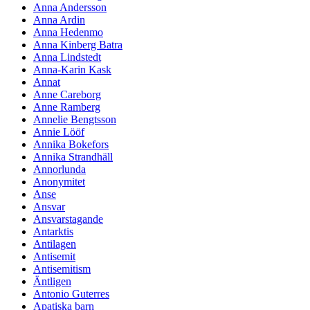
Anna Andersson
Anna Ardin
Anna Hedenmo
Anna Kinberg Batra
Anna Lindstedt
Anna-Karin Kask
Annat
Anne Careborg
Anne Ramberg
Annelie Bengtsson
Annie Lööf
Annika Bokefors
Annika Strandhäll
Annorlunda
Anonymitet
Anse
Ansvar
Ansvarstagande
Antarktis
Antilagen
Antisemit
Antisemitism
Äntligen
Antonio Guterres
Apatiska barn