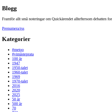
Blogg
Framför allt små noteringar om Quickärendet allteftersom debatten fort
Prenumera/rss
Kategorier
#metoo
#vimåsteprata
100 år
1947
1950-talet
1960-talet
1969
1970-talet
2016
2020
2025
50 år
500 år
70