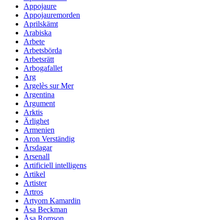
Appojaure
Appojauremorden
Aprilskämt
Arabiska
Arbete
Arbetsbörda
Arbetsrätt
Arbogafallet
Arg
Argelès sur Mer
Argentina
Argument
Arktis
Ärlighet
Armenien
Aron Verständig
Årsdagar
Arsenall
Artificiell intelligens
Artikel
Artister
Artros
Artyom Kamardin
Åsa Beckman
Åsa Romson