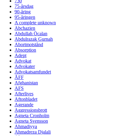
730
75-årsdag
90-åring
95-åringen
A complete unknown
Abchazien
Abdullah Öcalan
Abdulrazak Gurnah
Abortmotstånd
Absorption
Adept
Advokat
Advokater
Advokatsamfundet
ÅFF
Afghanistan
AFS
Afterlives
Aftonbladet
Agerande
Aggressionsbrott
Agneta Cronholm
Agneta Svensson
Ahmadiyya
Ahmadreza Djalali