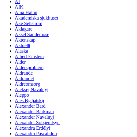
AI
AIK
Aina Hallin
Akademiska sjukhuset
Åke Sellström
Åklagare
Aksel Sandemose
Äktenskap
Aktuellt
Alaska
Albert Einstein
Ålder
Åldersproblem
Åldrande
Åldrandet
Äldreomsorg
Aleksej Navalnyj
Aleppo
Ales Bjaljatskij
Alexander Bard
Alexander Barkman
Alexander Navalnyj
Alexander Solzjenitsyn
Alexandra Erdélyi
Alexandra Pascalidou