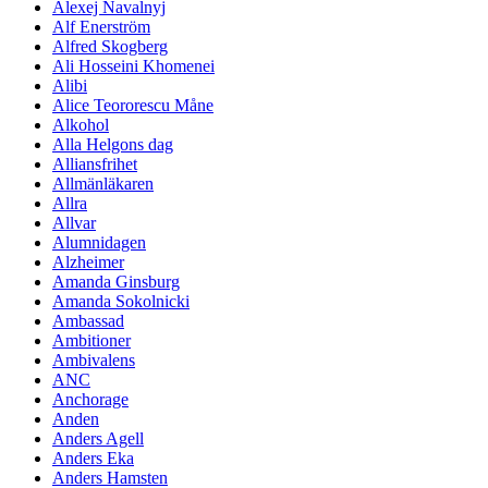
Alexej Navalnyj
Alf Enerström
Alfred Skogberg
Ali Hosseini Khomenei
Alibi
Alice Teororescu Måne
Alkohol
Alla Helgons dag
Alliansfrihet
Allmänläkaren
Allra
Allvar
Alumnidagen
Alzheimer
Amanda Ginsburg
Amanda Sokolnicki
Ambassad
Ambitioner
Ambivalens
ANC
Anchorage
Anden
Anders Agell
Anders Eka
Anders Hamsten