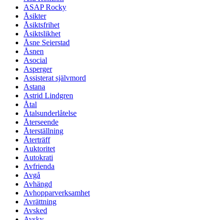
ASAP Rocky
Åsikter
Åsiktsfrihet
Åsiktslikhet
Åsne Seierstad
Åsnen
Asocial
Asperger
Assisterat självmord
Astana
Astrid Lindgren
Åtal
Åtalsunderlåtelse
Återseende
Återställning
Återträff
Auktoritet
Autokrati
Avfrienda
Avgå
Avhängd
Avhopparverksamhet
Avrättning
Avsked
Avsky