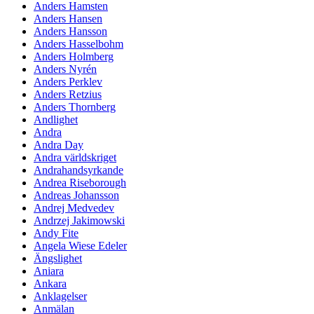
Anders Hamsten
Anders Hansen
Anders Hansson
Anders Hasselbohm
Anders Holmberg
Anders Nyrén
Anders Perklev
Anders Retzius
Anders Thornberg
Andlighet
Andra
Andra Day
Andra världskriget
Andrahandsyrkande
Andrea Riseborough
Andreas Johansson
Andrej Medvedev
Andrzej Jakimowski
Andy Fite
Angela Wiese Edeler
Ängslighet
Aniara
Ankara
Anklagelser
Anmälan