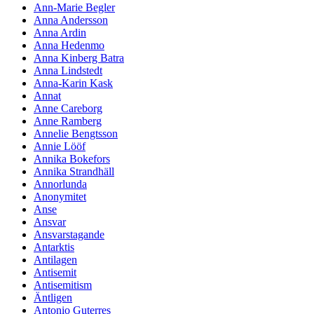
Ann-Marie Begler
Anna Andersson
Anna Ardin
Anna Hedenmo
Anna Kinberg Batra
Anna Lindstedt
Anna-Karin Kask
Annat
Anne Careborg
Anne Ramberg
Annelie Bengtsson
Annie Lööf
Annika Bokefors
Annika Strandhäll
Annorlunda
Anonymitet
Anse
Ansvar
Ansvarstagande
Antarktis
Antilagen
Antisemit
Antisemitism
Äntligen
Antonio Guterres