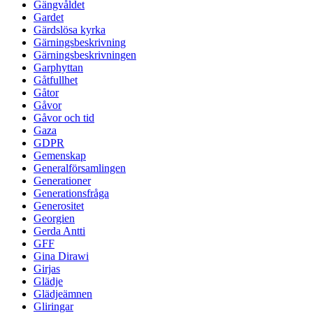
Gängvåldet
Gardet
Gärdslösa kyrka
Gärningsbeskrivning
Gärningsbeskrivningen
Garphyttan
Gåtfullhet
Gåtor
Gåvor
Gåvor och tid
Gaza
GDPR
Gemenskap
Generalförsamlingen
Generationer
Generationsfråga
Generositet
Georgien
Gerda Antti
GFF
Gina Dirawi
Girjas
Glädje
Glädjeämnen
Gliringar