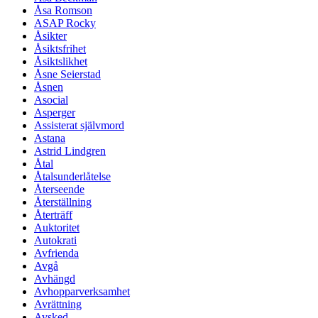
Åsa Romson
ASAP Rocky
Åsikter
Åsiktsfrihet
Åsiktslikhet
Åsne Seierstad
Åsnen
Asocial
Asperger
Assisterat självmord
Astana
Astrid Lindgren
Åtal
Åtalsunderlåtelse
Återseende
Återställning
Återträff
Auktoritet
Autokrati
Avfrienda
Avgå
Avhängd
Avhopparverksamhet
Avrättning
Avsked