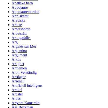
Apatiska barn
Appojaure
Appojauremorden
Aprilskämt
Arabiska
Arbete
Arbetsbörda
Arbetsrätt
Arbogafallet
Arg
Argelès sur Mer
Argentina
Argument
Arktis
Ärlighet
Armenien
Aron Verständig
Årsdagar
Arsenall
Artificiell intelligens
Artikel
Artister
Artros
Artyom Kamardin
Åsa Beckman