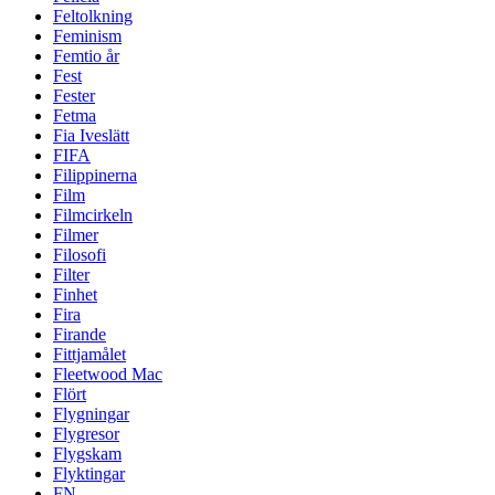
Feltolkning
Feminism
Femtio år
Fest
Fester
Fetma
Fia Iveslätt
FIFA
Filippinerna
Film
Filmcirkeln
Filmer
Filosofi
Filter
Finhet
Fira
Firande
Fittjamålet
Fleetwood Mac
Flört
Flygningar
Flygresor
Flygskam
Flyktingar
FN