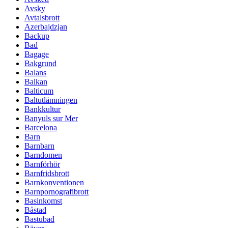
Avsky
Avtalsbrott
Azerbajdzjan
Backup
Bad
Bagage
Bakgrund
Balans
Balkan
Balticum
Baltutlämningen
Bankkultur
Banyuls sur Mer
Barcelona
Barn
Barnbarn
Barndomen
Barnförhör
Barnfridsbrott
Barnkonventionen
Barnpornografibrott
Basinkomst
Båstad
Bastubad