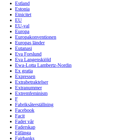
Estland
Estonia
Etnicitet
EU
EU-val
Europa
Europakonventionen
Europas länder
Eutanasi
Eva Forslund
Eva Langenskiöld
Ewa-Lotta Lambertz-Nordin
Ex gratia
Expressen
Extrabetraktelser
Extranummer
Extremfeminism
F
Fabriksåterställning
Facebook
Facit
Fader vår
Faderskap
Fåfänga
Fairbanks