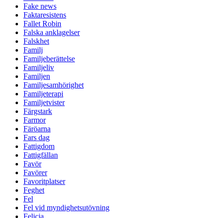
Fake news
Faktaresistens
Fallet Robin
Falska anklagelser
Falskhet
Familj
Familjeberättelse
Familjeliv
Familjen
Familjesamhörighet
Familjeterapi
Familjetvister
Färgstark
Farmor
Färöarna
Fars dag
Fattigdom
Fattigfällan
Favör
Favörer
Favoritplatser
Feghet
Fel
Fel vid myndighetsutövning
Felicia