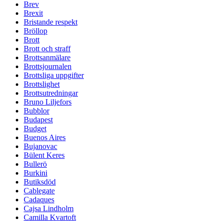
Brev
Brexit
Bristande respekt
Bröllop
Brott
Brott och straff
Brottsanmälare
Brottsjournalen
Brottsliga uppgifter
Brottslighet
Brottsutredningar
Bruno Liljefors
Bubblor
Budapest
Budget
Buenos Aires
Bujanovac
Bülent Keres
Bullerö
Burkini
Butiksdöd
Cablegate
Cadaques
Cajsa Lindholm
Camilla Kvartoft