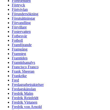
Förtroenden
Förtryck
Förtvivlan
Förundersökning
Förutsättningar
Förvandling
Förvillare
Fostervatten
Fotbesvär
Fotboll
Framförande
Framgång
Framsteg
Framtiden
Framtidsanalys
Francisco Franco
Frank Sheeran
Frankrike
Fred
Fredagsgbetraktelser
Fredagskänslan
Fredrik Malm
Fredrik Reinfeldt
Fredrik Virtanen
Fredrik von Arnold