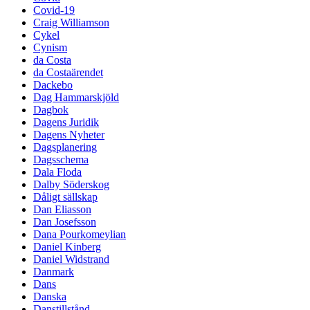
Covid-19
Craig Williamson
Cykel
Cynism
da Costa
da Costaärendet
Dackebo
Dag Hammarskjöld
Dagbok
Dagens Juridik
Dagens Nyheter
Dagsplanering
Dagsschema
Dala Floda
Dalby Söderskog
Dåligt sällskap
Dan Eliasson
Dan Josefsson
Dana Pourkomeylian
Daniel Kinberg
Daniel Widstrand
Danmark
Dans
Danska
Danstillstånd