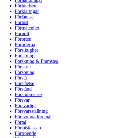
Förhandlingar
Förintelsen
Förklaringar
Förlåtelse
Förlust
Förmätenhet
Förnuft
Förorten
Förorterna
Försiktighet
Forskning
Forskning & Framsteg
Förskott
Försoning
Förstå
Förståelse
Förstånd
Försummelser
Försvar
Försvarligt
Försvarsställning
Försvunna föremål
Förtal
Förtalskassan
Förtroende