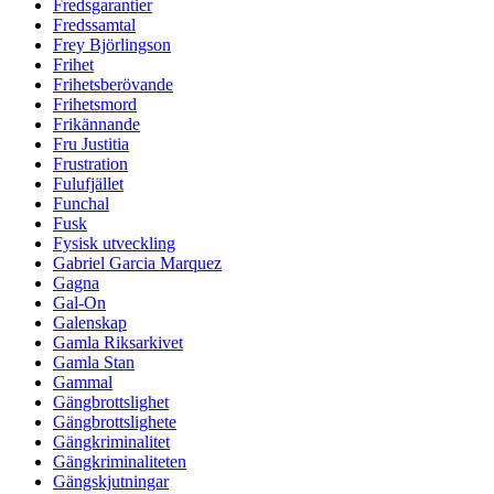
Fredsgarantier
Fredssamtal
Frey Björlingson
Frihet
Frihetsberövande
Frihetsmord
Frikännande
Fru Justitia
Frustration
Fulufjället
Funchal
Fusk
Fysisk utveckling
Gabriel Garcia Marquez
Gagna
Gal-On
Galenskap
Gamla Riksarkivet
Gamla Stan
Gammal
Gängbrottslighet
Gängbrottslighete
Gängkriminalitet
Gängkriminaliteten
Gängskjutningar