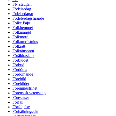
FN-stadgan
Födelsedag
födelsedagar
Födelsedagsfirande
Folke Pajo
Folkhemmet
Folkmängd
Folkmord
Folkomröstning
Folkrätt
Folkrättsbrott
Föräldraskap
Förbjudet
Förbud
Fördöma
Fördömande
Förebild
Förebilder
Föreningsfrihet
Forensisk vetenskap
Föresatser
Förfall
Förföljelse
Förhållningssätt