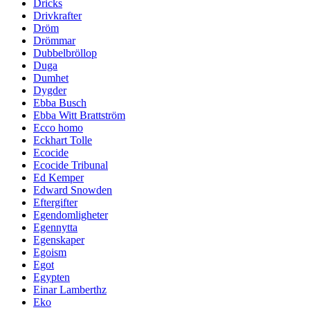
Dricks
Drivkrafter
Dröm
Drömmar
Dubbelbröllop
Duga
Dumhet
Dygder
Ebba Busch
Ebba Witt Brattström
Ecco homo
Eckhart Tolle
Ecocide
Ecocide Tribunal
Ed Kemper
Edward Snowden
Eftergifter
Egendomligheter
Egennytta
Egenskaper
Egoism
Egot
Egypten
Einar Lamberthz
Eko