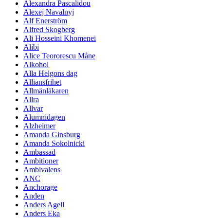
Alexandra Pascalidou
Alexej Navalnyj
Alf Enerström
Alfred Skogberg
Ali Hosseini Khomenei
Alibi
Alice Teororescu Måne
Alkohol
Alla Helgons dag
Alliansfrihet
Allmänläkaren
Allra
Allvar
Alumnidagen
Alzheimer
Amanda Ginsburg
Amanda Sokolnicki
Ambassad
Ambitioner
Ambivalens
ANC
Anchorage
Anden
Anders Agell
Anders Eka