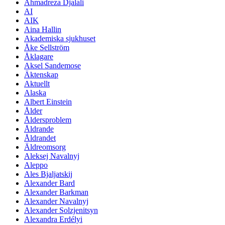
Ahmadreza Djalali
AI
AIK
Aina Hallin
Akademiska sjukhuset
Åke Sellström
Åklagare
Aksel Sandemose
Äktenskap
Aktuellt
Alaska
Albert Einstein
Ålder
Åldersproblem
Åldrande
Åldrandet
Äldreomsorg
Aleksej Navalnyj
Aleppo
Ales Bjaljatskij
Alexander Bard
Alexander Barkman
Alexander Navalnyj
Alexander Solzjenitsyn
Alexandra Erdélyi