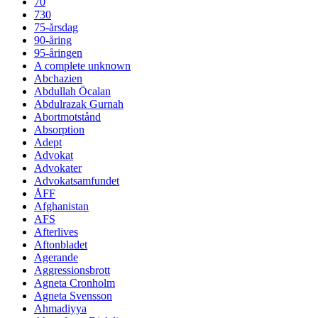
70
730
75-årsdag
90-åring
95-åringen
A complete unknown
Abchazien
Abdullah Öcalan
Abdulrazak Gurnah
Abortmotstånd
Absorption
Adept
Advokat
Advokater
Advokatsamfundet
ÅFF
Afghanistan
AFS
Afterlives
Aftonbladet
Agerande
Aggressionsbrott
Agneta Cronholm
Agneta Svensson
Ahmadiyya