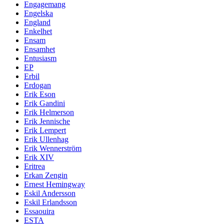
Engagemang
Engelska
England
Enkelhet
Ensam
Ensamhet
Entusiasm
EP
Erbil
Erdogan
Erik Eson
Erik Gandini
Erik Helmerson
Erik Jennische
Erik Lempert
Erik Ullenhag
Erik Wennerström
Erik XIV
Eritrea
Erkan Zengin
Ernest Hemingway
Eskil Andersson
Eskil Erlandsson
Essaouira
ESTA