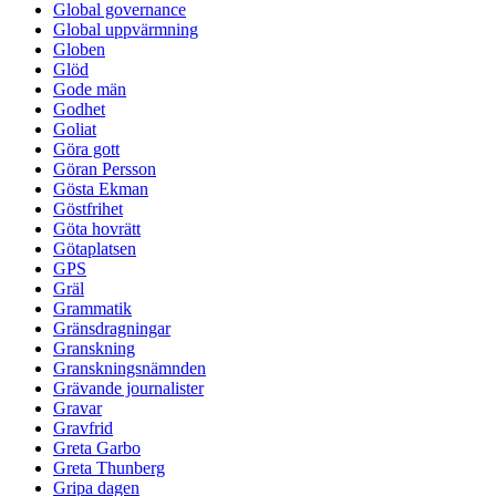
Global governance
Global uppvärmning
Globen
Glöd
Gode män
Godhet
Goliat
Göra gott
Göran Persson
Gösta Ekman
Göstfrihet
Göta hovrätt
Götaplatsen
GPS
Gräl
Grammatik
Gränsdragningar
Granskning
Granskningsnämnden
Grävande journalister
Gravar
Gravfrid
Greta Garbo
Greta Thunberg
Gripa dagen