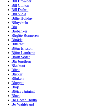
Bill Browder
Bill Clinton
Bill Dufwa
Bill Viola
Billie Holiday
Bilnyckeln
Bio
Biobanker
Birgitte Bonnesen
Biträde
Bitterhet
Björn Ericson
Björn Lambertz
Björn Söder
Blå Jungfrun
Blackout
Blick
Blickar
Blinkers
Bloggen
Blöja
Blöjavvänjning
Blues
Bo Göran Bodin
Bo Wahlstrand