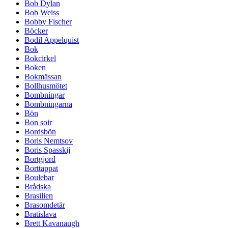
Bob Dylan
Bob Weiss
Bobby Fischer
Böcker
Bodil Appelquist
Bok
Bokcirkel
Boken
Bokmässan
Bollhusmötet
Bombningar
Bombningarna
Bön
Bon soir
Bordsbön
Boris Nemtsov
Boris Spasskij
Bortgjord
Borttappat
Boulebar
Brådska
Brasilien
Brasomdetär
Bratislava
Brett Kavanaugh