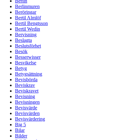
Berlin
Berlinmuren
Beröringar
Bertil Almlöf
Bertil Bengtsson
Bertil Wedin
Bervisning
Beslagta
Beslutsförhet
Besök
Besserwisser
Besvikelse
Betyg
Betygsättning
Bevisbörda
Beviskrav
Beviskravet
Bevisning
Bevisningen
Bevisvärde
Bevisvärden
Bevisvärdering
Big 5
Bilar
Bilder