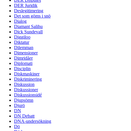
DER Disputes
DER Juridik
Deslegitimering
Det som göms i snö
Dialog
Diamant Salihu
Dick Sundevall
Diggiloo
Diktatur
Dilemman
Dimensioner
Dimridåer
Diplomati
Disciplin
Diskmaskiner
Diskriminering
Diskussion
Diskussioner
Diskussionsidé
Djupsömn
Djurö
DN
DN Debatt
DNA-undersökning
Dö