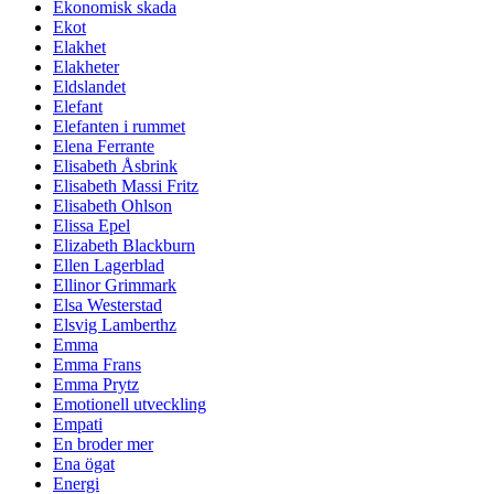
Ekonomisk skada
Ekot
Elakhet
Elakheter
Eldslandet
Elefant
Elefanten i rummet
Elena Ferrante
Elisabeth Åsbrink
Elisabeth Massi Fritz
Elisabeth Ohlson
Elissa Epel
Elizabeth Blackburn
Ellen Lagerblad
Ellinor Grimmark
Elsa Westerstad
Elsvig Lamberthz
Emma
Emma Frans
Emma Prytz
Emotionell utveckling
Empati
En broder mer
Ena ögat
Energi