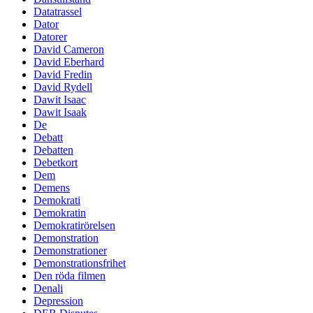
Datatrassel
Dator
Datorer
David Cameron
David Eberhard
David Fredin
David Rydell
Dawit Isaac
Dawit Isaak
De
Debatt
Debatten
Debetkort
Dem
Demens
Demokrati
Demokratin
Demokratirörelsen
Demonstration
Demonstrationer
Demonstrationsfrihet
Den röda filmen
Denali
Depression