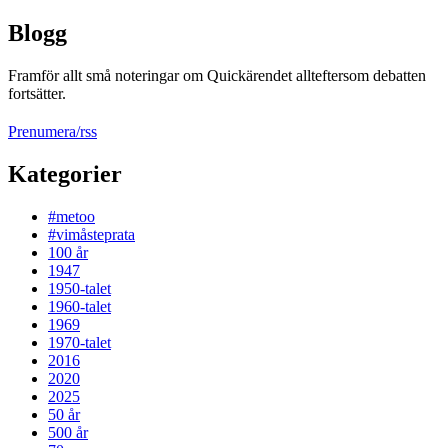
Blogg
Framför allt små noteringar om Quickärendet allteftersom debatten
fortsätter.
Prenumera/rss
Kategorier
#metoo
#vimåsteprata
100 år
1947
1950-talet
1960-talet
1969
1970-talet
2016
2020
2025
50 år
500 år