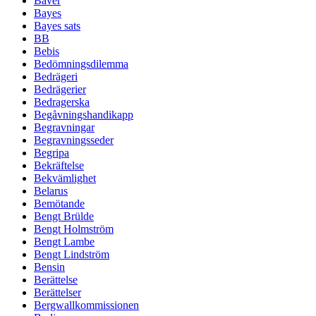
Bäver
Bayes
Bayes sats
BB
Bebis
Bedömningsdilemma
Bedrägeri
Bedrägerier
Bedragerska
Begåvningshandikapp
Begravningar
Begravningsseder
Begripa
Bekräftelse
Bekvämlighet
Belarus
Bemötande
Bengt Brülde
Bengt Holmström
Bengt Lambe
Bengt Lindström
Bensin
Berättelse
Berättelser
Bergwallkommissionen