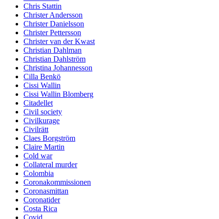
Chris Stattin
Christer Andersson
Christer Danielsson
Christer Pettersson
Christer van der Kwast
Christian Dahlman
Christian Dahlström
Christina Johannesson
Cilla Benkö
Cissi Wallin
Cissi Wallin Blomberg
Citadellet
Civil society
Civilkurage
Civilrätt
Claes Borgström
Claire Martin
Cold war
Collateral murder
Colombia
Coronakommissionen
Coronasmittan
Coronatider
Costa Rica
Covid