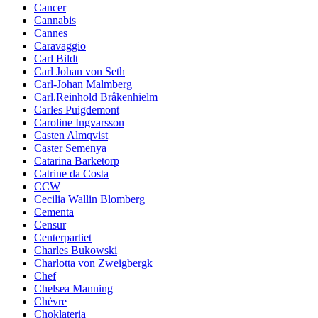
Cancer
Cannabis
Cannes
Caravaggio
Carl Bildt
Carl Johan von Seth
Carl-Johan Malmberg
Carl.Reinhold Bråkenhielm
Carles Puigdemont
Caroline Ingvarsson
Casten Almqvist
Caster Semenya
Catarina Barketorp
Catrine da Costa
CCW
Cecilia Wallin Blomberg
Cementa
Censur
Centerpartiet
Charles Bukowski
Charlotta von Zweigbergk
Chef
Chelsea Manning
Chèvre
Choklateria