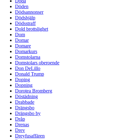
Döda
Döden
Dödsannonser
Dödshjälp
Dödsstraff
Dold brottslighet
Dom
Domar
Domare
Domarkurs
Domstolarna
Domstolars oberoende
Don DeLillo
Donald Trump
Doping
Dopning
Dorotea Bromberg
Döstädning
Drabbade
Drängsbo
Drängsbo by
Dråp
Drenas
Drev
Dreyfusaffären