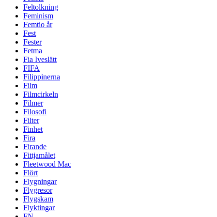
Feltolkning
Feminism
Femtio år
Fest
Fester
Fetma
Fia Iveslätt
FIFA
Filippinerna
Film
Filmcirkeln
Filmer
Filosofi
Filter
Finhet
Fira
Firande
Fittjamålet
Fleetwood Mac
Flört
Flygningar
Flygresor
Flygskam
Flyktingar
FN