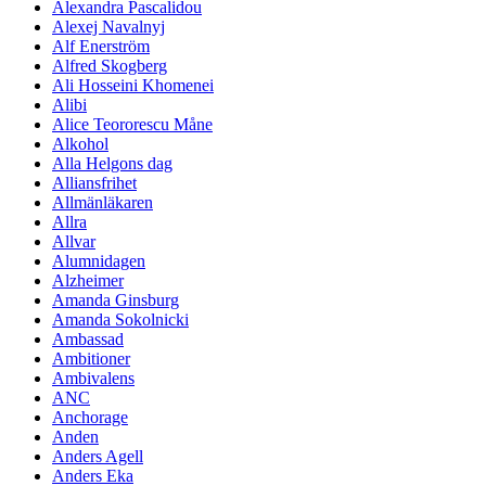
Alexandra Pascalidou
Alexej Navalnyj
Alf Enerström
Alfred Skogberg
Ali Hosseini Khomenei
Alibi
Alice Teororescu Måne
Alkohol
Alla Helgons dag
Alliansfrihet
Allmänläkaren
Allra
Allvar
Alumnidagen
Alzheimer
Amanda Ginsburg
Amanda Sokolnicki
Ambassad
Ambitioner
Ambivalens
ANC
Anchorage
Anden
Anders Agell
Anders Eka