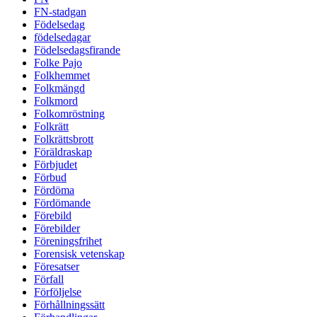
FN-stadgan
Födelsedag
födelsedagar
Födelsedagsfirande
Folke Pajo
Folkhemmet
Folkmängd
Folkmord
Folkomröstning
Folkrätt
Folkrättsbrott
Föräldraskap
Förbjudet
Förbud
Fördöma
Fördömande
Förebild
Förebilder
Föreningsfrihet
Forensisk vetenskap
Föresatser
Förfall
Förföljelse
Förhållningssätt