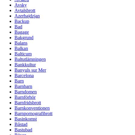
Avsky
Avtalsbrott
Azerbajdzjan
Backup
Bad
Bagage
Bakgrund
Balans
Balkan
Balticum
Baltutlämningen
Bankkultur
Banyuls sur Mer
Barcelona
Barn
Barnbarn
Barndomen
Barnförhör
Barnfridsbrott
Barnkonventionen
Barnpornografibrott
Basinkomst
Båstad
Bastubad