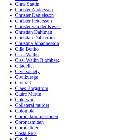
Chris Stattin
Christer Andersson
Christer Danielsson
Christer Pettersson
Christer van der Kwast
Christian Dahlman
Christian Dahlström
Christina Johannesson
Cilla Benkö
Cissi Wallin
Cissi Wallin Blomberg
Citadellet
Civil society
Civilkurage
Civilrätt
Claes Borgström
Claire Martin
Cold war
Collateral murder
Colombia
Coronakommissionen
Coronasmittan
Coronatider
Costa Rica
Covid