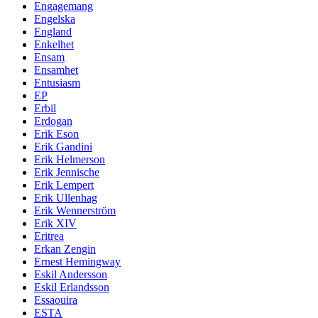
Engagemang
Engelska
England
Enkelhet
Ensam
Ensamhet
Entusiasm
EP
Erbil
Erdogan
Erik Eson
Erik Gandini
Erik Helmerson
Erik Jennische
Erik Lempert
Erik Ullenhag
Erik Wennerström
Erik XIV
Eritrea
Erkan Zengin
Ernest Hemingway
Eskil Andersson
Eskil Erlandsson
Essaouira
ESTA