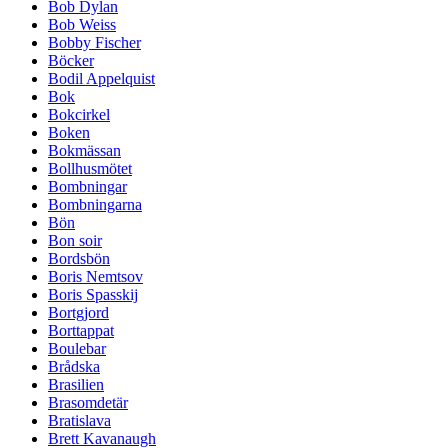
Bob Dylan
Bob Weiss
Bobby Fischer
Böcker
Bodil Appelquist
Bok
Bokcirkel
Boken
Bokmässan
Bollhusmötet
Bombningar
Bombningarna
Bön
Bon soir
Bordsbön
Boris Nemtsov
Boris Spasskij
Bortgjord
Borttappat
Boulebar
Brådska
Brasilien
Brasomdetär
Bratislava
Brett Kavanaugh