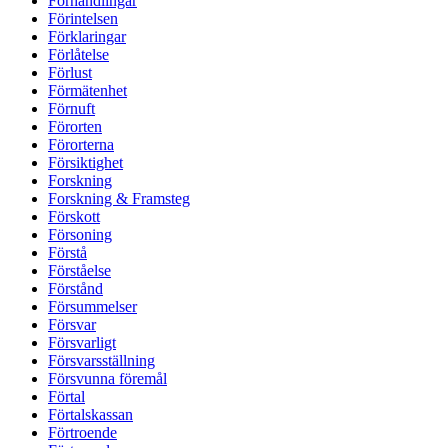
Förhandlingar
Förintelsen
Förklaringar
Förlåtelse
Förlust
Förmätenhet
Förnuft
Förorten
Förorterna
Försiktighet
Forskning
Forskning & Framsteg
Förskott
Försoning
Förstå
Förståelse
Förstånd
Försummelser
Försvar
Försvarligt
Försvarsställning
Försvunna föremål
Förtal
Förtalskassan
Förtroende