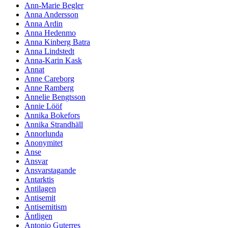
Ann-Marie Begler
Anna Andersson
Anna Ardin
Anna Hedenmo
Anna Kinberg Batra
Anna Lindstedt
Anna-Karin Kask
Annat
Anne Careborg
Anne Ramberg
Annelie Bengtsson
Annie Lööf
Annika Bokefors
Annika Strandhäll
Annorlunda
Anonymitet
Anse
Ansvar
Ansvarstagande
Antarktis
Antilagen
Antisemit
Antisemitism
Äntligen
Antonio Guterres