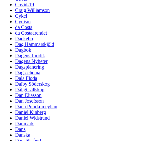
Covid-19
Craig Williamson
Cykel
Cynism
da Costa
da Costaärendet
Dackebo
Dag Hammarskjöld
Dagbok
Dagens Juridik
Dagens Nyheter
Dagsplanering
Dagsschema
Dala Floda
Dalby Söderskog
Dåligt sällskap
Dan Eliasson
Dan Josefsson
Dana Pourkomeylian
Daniel Kinberg
Daniel Widstrand
Danmark
Dans
Danska
Danstillstånd