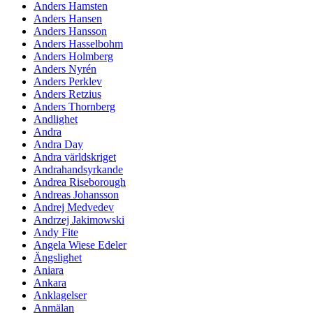
Anders Hamsten
Anders Hansen
Anders Hansson
Anders Hasselbohm
Anders Holmberg
Anders Nyrén
Anders Perklev
Anders Retzius
Anders Thornberg
Andlighet
Andra
Andra Day
Andra världskriget
Andrahandsyrkande
Andrea Riseborough
Andreas Johansson
Andrej Medvedev
Andrzej Jakimowski
Andy Fite
Angela Wiese Edeler
Ängslighet
Aniara
Ankara
Anklagelser
Anmälan