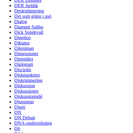
DER Disputes
DER Juridik
Deslegitimering
Det som göms i snö
Dialog
Diamant Salihu
Dick Sundevall
Diggiloo
Diktatur
Dilemman
Dimensioner
Dimridåer
Diplomati
Disciplin
Diskmaskiner
Diskriminering
Diskussion
Diskussioner
Diskussionsidé
Djupsömn
Djurö
DN
DN Debatt
DNA-undersökning
Dö