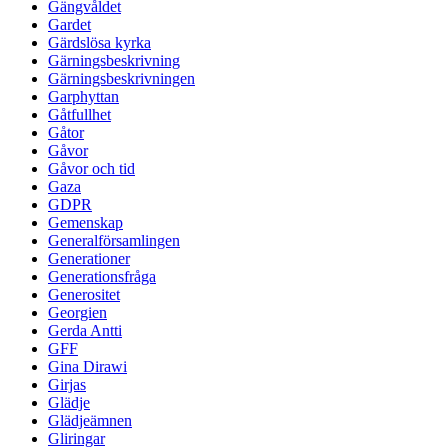
Gängvåldet
Gardet
Gärdslösa kyrka
Gärningsbeskrivning
Gärningsbeskrivningen
Garphyttan
Gåtfullhet
Gåtor
Gåvor
Gåvor och tid
Gaza
GDPR
Gemenskap
Generalförsamlingen
Generationer
Generationsfråga
Generositet
Georgien
Gerda Antti
GFF
Gina Dirawi
Girjas
Glädje
Glädjeämnen
Gliringar