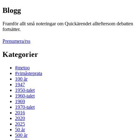
Blogg
Framför allt små noteringar om Quickärendet allteftersom debatten
fortsätter.
Prenumera/rss
Kategorier
#metoo
#vimåsteprata
100 år
1947
1950-talet
1960-talet
1969
1970-talet
2016
2020
2025
50 år
500 år