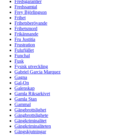
Fredsgarantier
Fredssamtal
Frey Björlingson
Frihet
Frihetsberövande
Frihetsmord
Frikännande
Fru Justitia
Frustration
Fulufjället
Funchal
Fusk
Fysisk utveckling
Gabriel Garcia Marquez
Gagna
Gal-On
Galenskap
Gamla Riksarkivet
Gamla Stan
Gammal
Gängbrottslighet
Gängbrottslighete
Gängkriminalitet
Gängkriminaliteten
Gängskjutningar