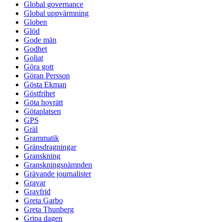
Global governance
Global uppvärmning
Globen
Glöd
Gode män
Godhet
Goliat
Göra gott
Göran Persson
Gösta Ekman
Göstfrihet
Göta hovrätt
Götaplatsen
GPS
Gräl
Grammatik
Gränsdragningar
Granskning
Granskningsnämnden
Grävande journalister
Gravar
Gravfrid
Greta Garbo
Greta Thunberg
Gripa dagen