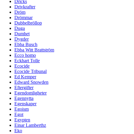
Dricks
Drivkrafter
Dröm
Drömmar
Dubbelbröllop
Duga
Dumhet
Dygder
Ebba Busch
Ebba Witt Brattström
Ecco homo
Eckhart Tolle
Ecocide
Ecocide Tribunal
Ed Kemper
Edward Snowden
Eftergifter
Egendomligheter
Egennytta
Egenskaper
Egoism
Egot
Egypten
Einar Lamberthz
Eko