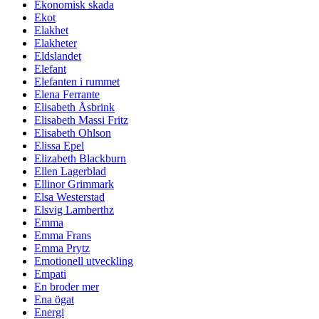
Ekonomisk skada
Ekot
Elakhet
Elakheter
Eldslandet
Elefant
Elefanten i rummet
Elena Ferrante
Elisabeth Åsbrink
Elisabeth Massi Fritz
Elisabeth Ohlson
Elissa Epel
Elizabeth Blackburn
Ellen Lagerblad
Ellinor Grimmark
Elsa Westerstad
Elsvig Lamberthz
Emma
Emma Frans
Emma Prytz
Emotionell utveckling
Empati
En broder mer
Ena ögat
Energi