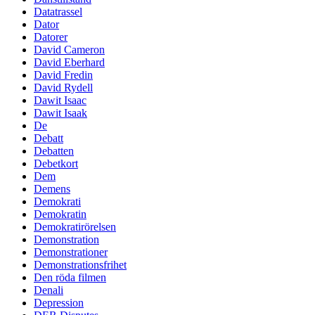
Datatrassel
Dator
Datorer
David Cameron
David Eberhard
David Fredin
David Rydell
Dawit Isaac
Dawit Isaak
De
Debatt
Debatten
Debetkort
Dem
Demens
Demokrati
Demokratin
Demokratirörelsen
Demonstration
Demonstrationer
Demonstrationsfrihet
Den röda filmen
Denali
Depression