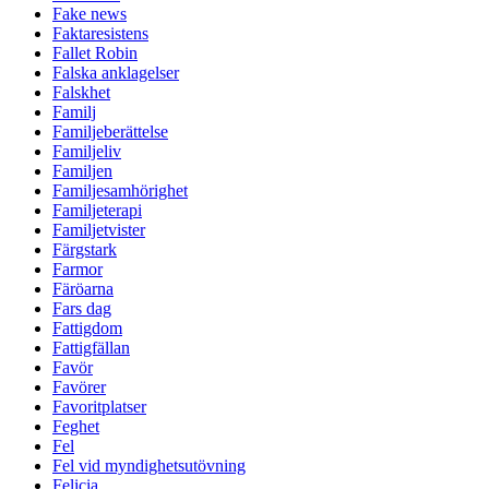
Fake news
Faktaresistens
Fallet Robin
Falska anklagelser
Falskhet
Familj
Familjeberättelse
Familjeliv
Familjen
Familjesamhörighet
Familjeterapi
Familjetvister
Färgstark
Farmor
Färöarna
Fars dag
Fattigdom
Fattigfällan
Favör
Favörer
Favoritplatser
Feghet
Fel
Fel vid myndighetsutövning
Felicia