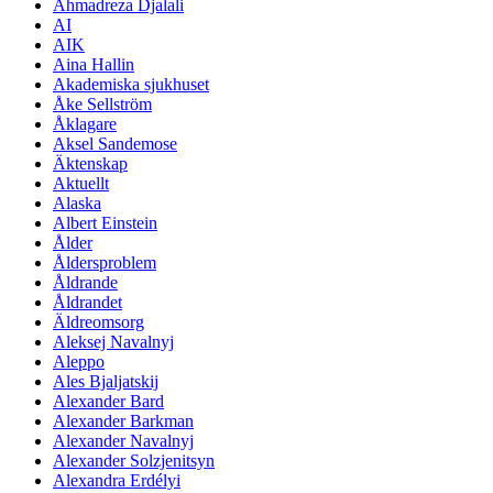
Ahmadreza Djalali
AI
AIK
Aina Hallin
Akademiska sjukhuset
Åke Sellström
Åklagare
Aksel Sandemose
Äktenskap
Aktuellt
Alaska
Albert Einstein
Ålder
Åldersproblem
Åldrande
Åldrandet
Äldreomsorg
Aleksej Navalnyj
Aleppo
Ales Bjaljatskij
Alexander Bard
Alexander Barkman
Alexander Navalnyj
Alexander Solzjenitsyn
Alexandra Erdélyi