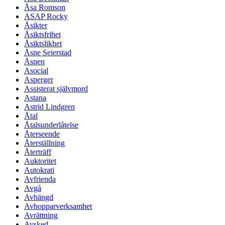
Åsa Romson
ASAP Rocky
Åsikter
Åsiktsfrihet
Åsiktslikhet
Åsne Seierstad
Åsnen
Asocial
Asperger
Assisterat självmord
Astana
Astrid Lindgren
Åtal
Åtalsunderlåtelse
Återseende
Återställning
Återträff
Auktoritet
Autokrati
Avfrienda
Avgå
Avhängd
Avhopparverksamhet
Avrättning
Avsked