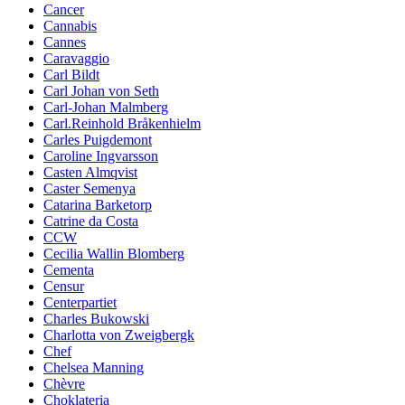
Cancer
Cannabis
Cannes
Caravaggio
Carl Bildt
Carl Johan von Seth
Carl-Johan Malmberg
Carl.Reinhold Bråkenhielm
Carles Puigdemont
Caroline Ingvarsson
Casten Almqvist
Caster Semenya
Catarina Barketorp
Catrine da Costa
CCW
Cecilia Wallin Blomberg
Cementa
Censur
Centerpartiet
Charles Bukowski
Charlotta von Zweigbergk
Chef
Chelsea Manning
Chèvre
Choklateria