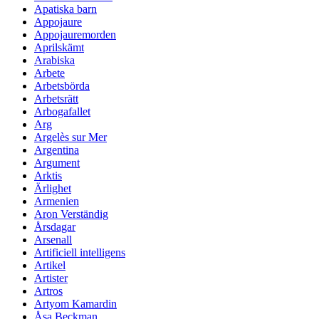
Apatiska barn
Appojaure
Appojauremorden
Aprilskämt
Arabiska
Arbete
Arbetsbörda
Arbetsrätt
Arbogafallet
Arg
Argelès sur Mer
Argentina
Argument
Arktis
Ärlighet
Armenien
Aron Verständig
Årsdagar
Arsenall
Artificiell intelligens
Artikel
Artister
Artros
Artyom Kamardin
Åsa Beckman