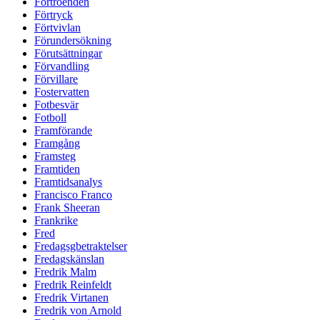
Förtroenden
Förtryck
Förtvivlan
Förundersökning
Förutsättningar
Förvandling
Förvillare
Fostervatten
Fotbesvär
Fotboll
Framförande
Framgång
Framsteg
Framtiden
Framtidsanalys
Francisco Franco
Frank Sheeran
Frankrike
Fred
Fredagsgbetraktelser
Fredagskänslan
Fredrik Malm
Fredrik Reinfeldt
Fredrik Virtanen
Fredrik von Arnold