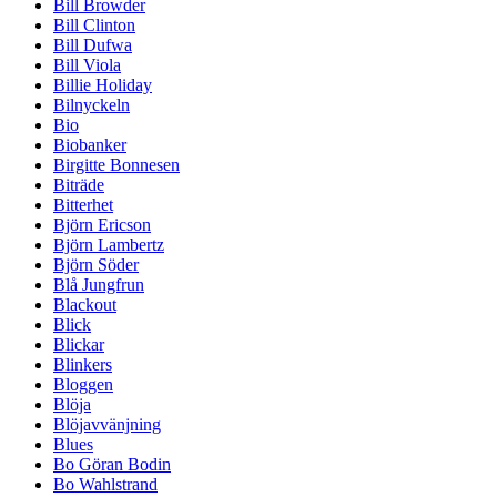
Bill Browder
Bill Clinton
Bill Dufwa
Bill Viola
Billie Holiday
Bilnyckeln
Bio
Biobanker
Birgitte Bonnesen
Biträde
Bitterhet
Björn Ericson
Björn Lambertz
Björn Söder
Blå Jungfrun
Blackout
Blick
Blickar
Blinkers
Bloggen
Blöja
Blöjavvänjning
Blues
Bo Göran Bodin
Bo Wahlstrand