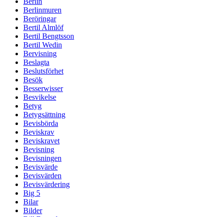
Berlin
Berlinmuren
Beröringar
Bertil Almlöf
Bertil Bengtsson
Bertil Wedin
Bervisning
Beslagta
Beslutsförhet
Besök
Besserwisser
Besvikelse
Betyg
Betygsättning
Bevisbörda
Beviskrav
Beviskravet
Bevisning
Bevisningen
Bevisvärde
Bevisvärden
Bevisvärdering
Big 5
Bilar
Bilder