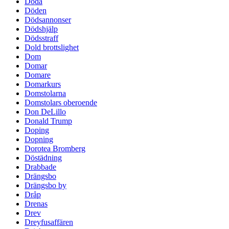
Döda
Döden
Dödsannonser
Dödshjälp
Dödsstraff
Dold brottslighet
Dom
Domar
Domare
Domarkurs
Domstolarna
Domstolars oberoende
Don DeLillo
Donald Trump
Doping
Dopning
Dorotea Bromberg
Döstädning
Drabbade
Drängsbo
Drängsbo by
Dråp
Drenas
Drev
Dreyfusaffären