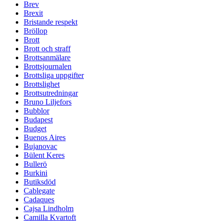
Brev
Brexit
Bristande respekt
Bröllop
Brott
Brott och straff
Brottsanmälare
Brottsjournalen
Brottsliga uppgifter
Brottslighet
Brottsutredningar
Bruno Liljefors
Bubblor
Budapest
Budget
Buenos Aires
Bujanovac
Bülent Keres
Bullerö
Burkini
Butiksdöd
Cablegate
Cadaques
Cajsa Lindholm
Camilla Kvartoft