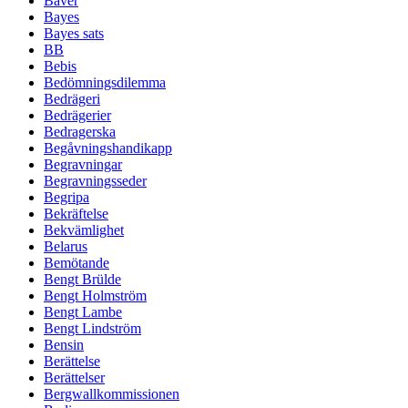
Bäver
Bayes
Bayes sats
BB
Bebis
Bedömningsdilemma
Bedrägeri
Bedrägerier
Bedragerska
Begåvningshandikapp
Begravningar
Begravningsseder
Begripa
Bekräftelse
Bekvämlighet
Belarus
Bemötande
Bengt Brülde
Bengt Holmström
Bengt Lambe
Bengt Lindström
Bensin
Berättelse
Berättelser
Bergwallkommissionen