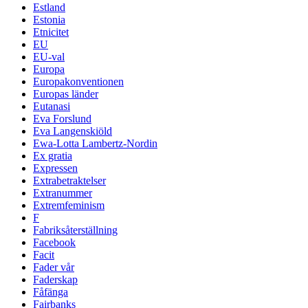
Estland
Estonia
Etnicitet
EU
EU-val
Europa
Europakonventionen
Europas länder
Eutanasi
Eva Forslund
Eva Langenskiöld
Ewa-Lotta Lambertz-Nordin
Ex gratia
Expressen
Extrabetraktelser
Extranummer
Extremfeminism
F
Fabriksåterställning
Facebook
Facit
Fader vår
Faderskap
Fåfänga
Fairbanks