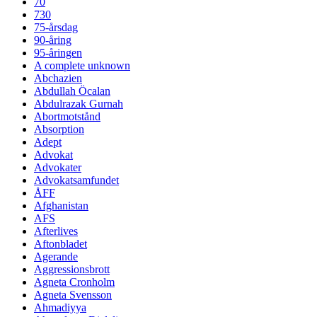
70
730
75-årsdag
90-åring
95-åringen
A complete unknown
Abchazien
Abdullah Öcalan
Abdulrazak Gurnah
Abortmotstånd
Absorption
Adept
Advokat
Advokater
Advokatsamfundet
ÅFF
Afghanistan
AFS
Afterlives
Aftonbladet
Agerande
Aggressionsbrott
Agneta Cronholm
Agneta Svensson
Ahmadiyya